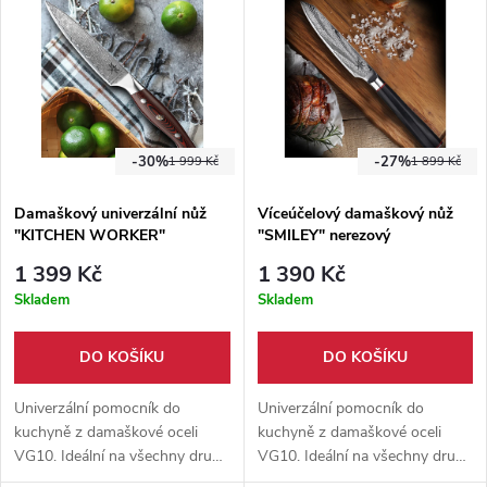
Dodáváme v dárkovém balení.
Vysoce kvalitní a ostrý nůž.
Dárkové balení.
-30%
-27%
1 999 Kč
1 899 Kč
Damaškový univerzální nůž
Víceúčelový damaškový nůž
"KITCHEN WORKER"
"SMILEY" nerezový
nerezový
1 399 Kč
1 390 Kč
Skladem
Skladem
DO KOŠÍKU
DO KOŠÍKU
Univerzální pomocník do
Univerzální pomocník do
kuchyně z damaškové oceli
kuchyně z damaškové oceli
VG10. Ideální na všechny druhy
VG10. Ideální na všechny druhy
práce v kuchyni. Vysoce kvalitní
práce v kuchyni. Vysoce kvalitní