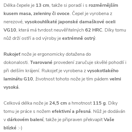
Délka čepele je
13 cm
, takže si poradí i s
rozměrnějším
kusem masa, zeleniny či ovoce
. Čepel je vyrobena z
nerezové,
vysokouhlíkaté japonské damaškové oceli
VG10
, která má tvrdost neuvěřitelných
62 HRC
. Díky tomu
nůž drží ostří a od výroby je
extrémně ostrý
.
Rukojeť
nože je ergonomicky dotažena do
dokonalosti.
Tvarované
provedení zaručuje skvělé pohodlí i
při delším krájení. Rukojeť je vyrobena z
vysokotlakého
laminátu G10
, životnost tohoto nože je tím pádem
velmi
vysoká
.
Celková délka nože je
24,5 cm
a hmotnost
115 g
. Díky
tomu je práce s nožem
efektivní a přesná
. Nůž je dodáván
v
dárkovém balení
, takže je připraven překvapit
Vaše
blízké
:-)