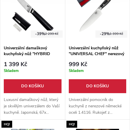
-39%
-29%
2 299 Kč
1 399 Kč
Univerzální damaškový
Univerzální kuchyňský nůž
kuchyňský nůž "HYBRID
"UNIVERSAL CHEF" nerezový
CHEF" NEREZOVÝ
1 399 Kč
999 Kč
Skladem
Skladem
DO KOŠÍKU
DO KOŠÍKU
Luxusní damaškový nůž, který
Univerzální pomocník do
je skvělým univerzálem do Vaší
kuchyně z nerezové německé
kuchyně. Japonská, 67x
oceli 1.4116. Rukojeť z
překládaná ocel VG10 o
ebenového dřeva. Ideální na
HQ!
HQ!
tvrdosti 62 HRC. Rukojeť G10.
všechny druhy práce v kuchyni.