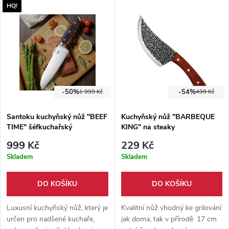
HQ!
a ostrý nůž.
a ostrý nůž.
-50%
-54%
1 999 Kč
499 Kč
Santoku kuchyňský nůž "BEEF
Kuchyňský nůž "BARBEQUE
TIME" šéfkuchařský
KING" na steaky
999 Kč
229 Kč
Skladem
Skladem
DO KOŠÍKU
DO KOŠÍKU
Luxusní kuchyňský nůž, který je
Kvalitní nůž vhodný ke grilování
určen pro nadšené kuchaře,
jak doma, tak v přírodě. 17 cm