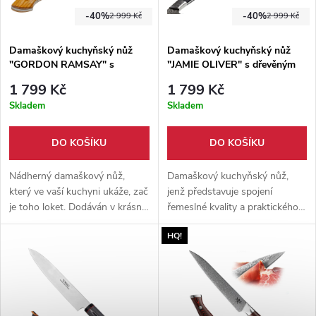
-40%
-40%
2 999 Kč
2 999 Kč
Damaškový kuchyňský nůž
Damaškový kuchyňský nůž
"GORDON RAMSAY" s
"JAMIE OLIVER" s dřevěným
dřevěným boxem
boxem
1 799 Kč
1 799 Kč
Skladem
Skladem
DO KOŠÍKU
DO KOŠÍKU
Nádherný damaškový nůž,
Damaškový kuchyňský nůž,
který ve vaší kuchyni ukáže, zač
jenž představuje spojení
je toho loket. Dodáván v krásné
řemeslné kvality a praktického
dárkové krabičce.
využití při přípravě pokrmů.
HQ!
Každý kus je dodáván
v elegantním dřevěném boxu,
který zajišťuje bezpečné uložení
nástroje.