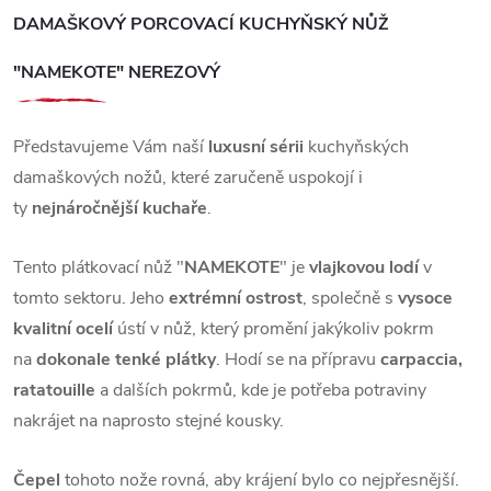
DAMAŠKOVÝ PORCOVACÍ KUCHYŇSKÝ NŮŽ
"NAMEKOTE" NEREZOVÝ
Představujeme Vám naší
luxusní sérii
kuchyňských
damaškových nožů, které zaručeně uspokojí i
ty
nejnáročnější kuchaře
.
Tento plátkovací nůž "
NAMEKOTE
" je
vlajkovou lodí
v
tomto sektoru. Jeho
extrémní ostrost
, společně s
vysoce
kvalitní ocelí
ústí v nůž, který promění jakýkoliv pokrm
na
dokonale tenké plátky
. Hodí se na přípravu
carpaccia,
ratatouille
a dalších pokrmů, kde je potřeba potraviny
nakrájet na naprosto stejné kousky.
Čepel
tohoto nože rovná, aby krájení bylo co nejpřesnější.