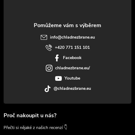
info
@
chladnezbrane.eu
+420 771 151 101
Facebook
chladnezbrane.eu/
Youtube
@chladnezbrane.eu
Proč nakoupit u nás?
Přečti si nějaké z našich recenzí 👇