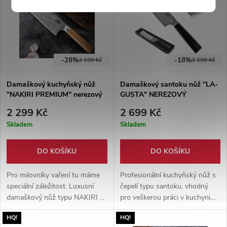
Jediný nůž, který v kuchyni
profesionální kuchaře.
potřebujete.
-28%
-18%
3 199 Kč
3 299 Kč
Damaškový kuchyňský nůž
Damaškový santoku nůž "LA-
"NAKIRI PREMIUM" nerezový
GUSTA" NEREZOVÝ
2 299 Kč
2 699 Kč
Skladem
Skladem
DO KOŠÍKU
DO KOŠÍKU
Pro milovníky vaření tu máme
Profesionální kuchyňský nůž s
speciální záležitost. Luxusní
čepelí typu santoku, vhodný
damaškový nůž typu NAKIRI s
pro veškerou práci v kuchyni.
čepelí z vysoce kvalitní oceli
Japonská nerezová ocel VG10,
HQ!
HQ!
AUS10 a rukojetí ze
67 vrstev. Rukojeť G10. Luxusní