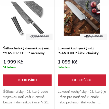
stabilizovaného olivového
dárkové balení.
dřeva.
-33%
-45%
2 999 Kč
1 999 Kč
Šéfkuchařský damaškový nůž
Luxusní kuchyňský nůž
"MASTER CHEF" nerezový
"SANTOKU" šéfkuchařský
1 999 Kč
1 099 Kč
Skladem
Skladem
DO KOŠÍKU
DO KOŠÍKU
Šéfkuchařský nůž, který bude
Luxusní kuchyňský nůž, který je
vlajkovou lodí Vaší kuchyně.
určen pro nadšené kuchaře,
Luxusní damašková ocel VG10
nebo profesionální kuchyni.
a rukojeť z vysokotlakého
Jedná se o nůž typu santoku,