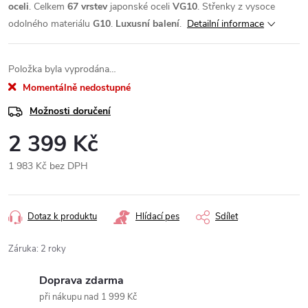
oceli
. Celkem
67 vrstev
japonské oceli
VG10
. Střenky z vysoce
odolného materiálu
G10
.
Luxusní balení
.
Detailní informace
Položka byla vyprodána…
Momentálně nedostupné
Možnosti doručení
2 399 Kč
1 983 Kč bez DPH
Měrná
cena:
Dotaz k produktu
Hlídací pes
Sdílet
Záruka
:
2 roky
Doprava zdarma
při nákupu nad 1 999 Kč