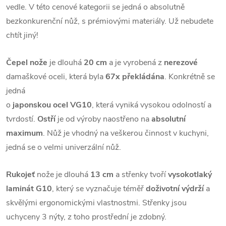
vedle. V této cenové kategorii se jedná o absolutně
bezkonkurenční nůž, s prémiovými materiály. Už nebudete
chtít jiný!
Čepel nože
je dlouhá
20 cm
a je vyrobená z
nerezové
damaškové oceli, která byla
67x překládána
. Konkrétně se
jedná
o
japonskou ocel VG10
, která vyniká vysokou odolností a
tvrdostí.
Ostří
je od výroby naostřeno na
absolutní
maximum
. Nůž je vhodný na veškerou činnost v kuchyni,
jedná se o velmi univerzální nůž.
Rukojeť
nože je dlouhá
13 cm
a střenky tvoří
vysokotlaký
laminát G10
, který se vyznačuje téměř
doživotní výdrží
a
skvělými ergonomickými vlastnostmi. Střenky jsou
uchyceny 3 nýty, z toho prostřední je zdobný.