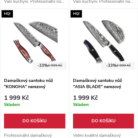
Vaší kuchyni. Profesionální nůž
Vaší kuchyni. Profesionální nůž
na krájení, sekání, řezání,
na krájení, sekání, řezání,
HQ!
HQ!
plátkování a porcování. Vysoce
plátkování a porcování. Vysoce
kvalitní německá ocel 1.4116 o
kvalitní švédská ocel Sandvik
tvrdosti 59 HRC! Rukojeť z
14C28N o tvrdosti 62 HRC!
ebenového dřeva. Dárkové
balení.
-33%
-33%
2 999 Kč
2 999 Kč
Damaškový santoku nůž
Damaškový santoku nůž
"KONOHA" nerezový
"ASIA BLADE" nerezový
1 999 Kč
1 999 Kč
Skladem
Skladem
DO KOŠÍKU
DO KOŠÍKU
Profesionální damaškový
Velmi kvalitní damaškový