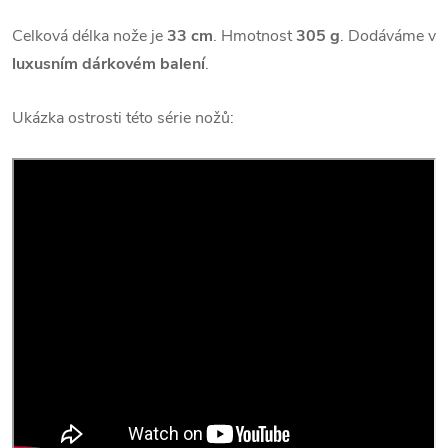
Celková délka nože je
33 cm
. Hmotnost
305 g
. Dodáváme v
luxusním dárkovém balení
.
Ukázka ostrosti této série nožů: