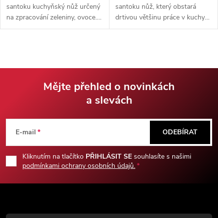
santoku kuchyňský nůž určený
santoku nůž, který obstará
na zpracování zeleniny, ovoce.
drtivou většinu práce v kuchyni.
Vysoce kvalitní ocel VG10
Velmi odolná ocel AUS10 se
skloubená s rukojetí z
postará o nakrájení, nasekání a
vysokotlakého laminátu G10,
naporcování všech potravin.
upraveného do podoby dřeva.
Vhodný dárek pro nadšené i
profesionální kuchaře.
Mějte přehled o novinkách
a slevách
Z
á
E-mail
ODEBÍRAT
p
Kliknutím na tlačítko
PŘIHLÁSIT SE
souhlasíte s našimi
podmínkami ochrany osobních údajů.
a
t