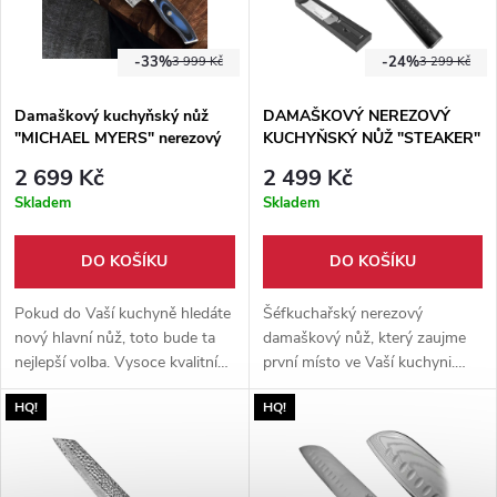
-33%
-24%
3 999 Kč
3 299 Kč
Damaškový kuchyňský nůž
DAMAŠKOVÝ NEREZOVÝ
"MICHAEL MYERS" nerezový
KUCHYŇSKÝ NŮŽ "STEAKER"
ŠÉFKUCHAŘSKÝ
2 699 Kč
2 499 Kč
Skladem
Skladem
DO KOŠÍKU
DO KOŠÍKU
Pokud do Vaší kuchyně hledáte
Šéfkuchařský nerezový
nový hlavní nůž, toto bude ta
damaškový nůž, který zaujme
nejlepší volba. Vysoce kvalitní
první místo ve Vaší kuchyni.
damaškový nůž ostrý jako
Profesionální nůž na krájení,
HQ!
HQ!
břitva. Vhodný i jako dárek, pro
sekání, řezání, plátkování a
milovníky vaření.
porcování. Vysoce kvalitní
japonská ocel VG10 o tvrdosti
62 HRC!