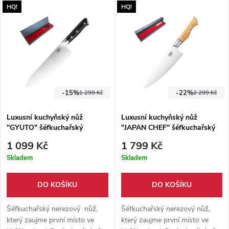
HQ!
HQ!
laminátu G10.
který je vyroben z oceli
7CR17Mov o tvrdosti 60 HRC.
Perfektní volba pro kuchaře,
který to myslí vážně.
-15%
-22%
1 299 Kč
2 299 Kč
Luxusní kuchyňský nůž
Luxusní kuchyňský nůž
"GYUTO" šéfkuchařský
"JAPAN CHEF" šéfkuchařský
1 099 Kč
1 799 Kč
Skladem
Skladem
DO KOŠÍKU
DO KOŠÍKU
Šéfkuchařský nerezový nůž,
Šéfkuchařský nerezový nůž,
který zaujme první místo ve
který zaujme první místo ve