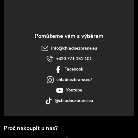
í
info
@
chladnezbrane.eu
+420 771 151 101
Facebook
chladnezbrane.eu/
Youtube
@chladnezbrane.eu
Proč nakoupit u nás?