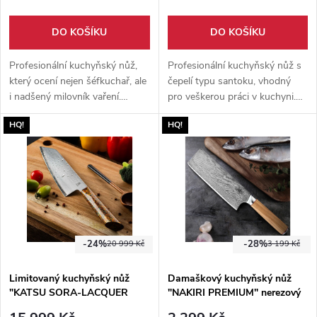
DO KOŠÍKU
DO KOŠÍKU
Profesionální kuchyňský nůž,
Profesionální kuchyňský nůž s
který ocení nejen šéfkuchař, ale
čepelí typu santoku, vhodný
i nadšený milovník vaření.
pro veškerou práci v kuchyni.
Prémiová japonská damašková
Japonská nerezová ocel VG10,
HQ!
HQ!
ocel VG10 67x překládaná.
67 vrstev. Rukojeť G10. Luxusní
Rukojeť z vysokotlakého
dárkové balení.
laminátu G10, který vydrží vše.
Jediný nůž, který v kuchyni
potřebujete.
-24%
-28%
20 999 Kč
3 199 Kč
Limitovaný kuchyňský nůž
Damaškový kuchyňský nůž
"KATSU SORA-LACQUER
"NAKIRI PREMIUM" nerezový
KIRITSUKE"