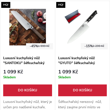
HQ!
HQ!
-45%
-15%
1 999 Kč
1 299 Kč
Luxusní kuchyňský nůž
Luxusní kuchyňský nůž
"SANTOKU" šéfkuchařský
"GYUTO" šéfkuchařský
1 099 Kč
1 099 Kč
Skladem
Skladem
DO KOŠÍKU
DO KOŠÍKU
Luxusní kuchyňský nůž, který je
Šéfkuchařský nerezový nůž,
určen pro nadšené kuchaře,
který zaujme první místo ve