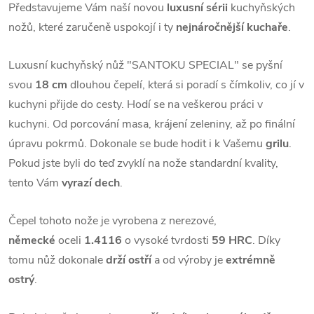
Představujeme Vám naší novou
luxusní sérii
kuchyňských
nožů, které zaručeně uspokojí i ty
nejnáročnější kuchaře
.
Luxusní kuchyňský nůž "SANTOKU SPECIAL" se pyšní
svou
18 cm
dlouhou čepelí, která si poradí s čímkoliv, co jí v
kuchyni přijde do cesty. Hodí se na veškerou práci v
kuchyni. Od porcování masa, krájení zeleniny, až po finální
úpravu pokrmů. Dokonale se bude hodit i k Vašemu
grilu
.
Pokud jste byli do teď zvyklí na nože standardní kvality,
tento Vám
vyrazí dech
.
Čepel tohoto nože je vyrobena z nerezové,
německé
oceli
1.4116
o vysoké tvrdosti
59 HRC
. Díky
tomu nůž dokonale
drží ostří
a od výroby je
extrémně
ostrý
.