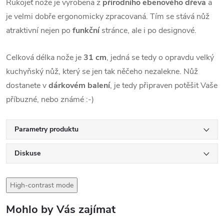
Rukojeť nože je vyrobena z
přírodního ebenového dřeva
a
je velmi dobře ergonomicky zpracovaná.
Tím se stává nůž
atraktivní nejen po
funkční
stránce, ale i po designové.
Celková délka nože je
31 cm
, jedná se tedy o opravdu velký
kuchyňský nůž, který se jen tak něčeho nezalekne. Nůž
dostanete v
dárkovém balení
, je tedy připraven potěšit Vaše
příbuzné, nebo známé :-)
Parametry produktu
Diskuse
High-contrast mode
Mohlo by Vás zajímat