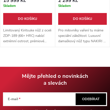
15 999 Kč
2 299 Kč
Skladem
Skladem
DO KOŠÍKU
DO KOŠÍKU
Limitovaný Kiritsuke nůž z oceli
Pro milovníky vaření tu máme
ZDP-189 (66+ HRC) nabízí
speciální záležitost. Luxusní
extrémní ostrost, prémiové
damaškový nůž typu NAKIRI s
zpracování a sběratelskou
čepelí z vysoce kvalitní oceli
exkluzivitu. Ručně lakovaná
AUS10 a rukojetí ze
rukojeť s perleťovou intarzií dělá
stabilizovaného olivového
z každého z 25 kusů unikátní
dřeva.
umělecké dílo.
Mějte přehled o novinkách
a slevách
Z
á
E-mail
ODEBÍRAT