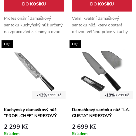
DO KOŠÍKU
DO KOŠÍKU
Profesionální damaškový
Velmi kvalitní damaškový
santoku kuchyňský nůž určený
santoku nůž, který obstará
na zpracování zeleniny a ovoce.
drtivou většinu práce v kuchyni.
Vysoce kvalitní ocel VG10
Velmi odolná ocel VG10 se
HQ!
HQ!
skloubená s rukojetí ze
postará o nakrájení, nasekání a
stabilizovaného ebenového
naporcování všech potravin.
dřeva.
Vhodný dárek pro nadšené i
profesionální kuchaře.
-43%
-18%
3 999 Kč
3 299 Kč
Kuchyňský damaškový nůž
Damaškový santoku nůž "LA-
"PROFI-CHEF" NEREZOVÝ
GUSTA" NEREZOVÝ
2 299 Kč
2 699 Kč
Skladem
Skladem