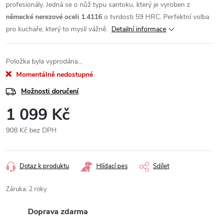
profesionály. Jedná se o nůž typu santoku, který je vyroben z
německé nerezové oceli 1.4116
o tvrdosti 59 HRC. Perfektní volba
pro kuchaře, který to myslí vážně.
Detailní informace
Položka byla vyprodána…
Momentálně nedostupné
Možnosti doručení
1 099 Kč
908 Kč bez DPH
Měrná
cena:
Dotaz k produktu
Hlídací pes
Sdílet
Záruka
:
2 roky
Doprava zdarma