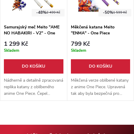
-48%
-50%
2 499 Kč
1 599 Kč
Samurajský meč Meito "AME
Měkčená katana Meito
NO HABAKIRI - V2" - One
"ENMA" - One Piece
Piece
1 299 Kč
799 Kč
Skladem
Skladem
DO KOŠÍKU
DO KOŠÍKU
Nádherně a detailně zpracovaná
Měkčená verze oblíbené katany
replika katany z oblíbeného
z anime One Piece. Upravená
anime One Piece. Čepel
tak aby byla bezpečná pro
vyrobena z pevné uhlíkové oceli
cosplay. Pevné plastové
+ pevná dřevěná pochva.
pouzdro součástí balení.