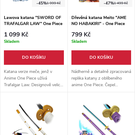
-45%
-47%
1 999 Kč
1 499 Kč
Lawova katana "SWORD OF
Dřevěná katana Meito "AME
TRAFALGAR LAW" One Piece
NO HABAKIRI" - One Piece
1 099 Kč
799 Kč
Skladem
Skladem
DO KOŠÍKU
DO KOŠÍKU
Katana verze meče, jenž v
Nádherně a detailně zpracovaná
Anime One Piece užívá
replika katany z oblíbeného
Trafalgar Law. Designově velice
anime One Piece. Čepel
podobná originálu. Čistě
vyrobena z pevného dřeva +
výstavní kousek z karbonové
pevná dřevěná pochva. Ideální
oceli.
doplněk ke cosplayi.