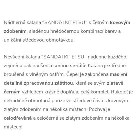
Nádherná katana "SANDAI KITETSU" s četným
kovovým
zdobením
, sladěnou hnědočernou kombinací barev a
unikátní středovou obmotávkou!
Nevšední katana "SANDAI KITETSU" nadchne každého,
zejména pak nadšence
anime seriálů
! Katana je středně
broušená s vlněným ostřím. Čepel je zakončena
masivní
detailně zpracovanou záštitou
, která se svým
zlatavě
černým
vzhledem krásně doplňuje celý komplet. Rukojeť je
netradičně obmotaná pouze ve středové části s kovovým
zlatým zdobením na několika místech. Pochva je
celodřevěná
a celočerná se zlatým zdobením na několika
místech!