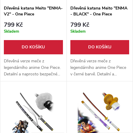
Dřevěná katana Meito "ENMA-
Dřevěná katana Meito "ENMA
V2" - One Piece
- BLACK" - One Piece
799 Kč
799 Kč
Skladem
Skladem
DO KOŠÍKU
DO KOŠÍKU
Dřevěná verze meče z
Dřevěná verze meče z
legendárního anime One Piece.
legendárního anime One Piece
Detailní a naprosto bezpečné
v černé barvě. Detailní a
zpracování. Vhodný doplněk ke
naprosto bezpečné zpracování.
cosplayi.
Vhodný doplněk ke cosplayi.