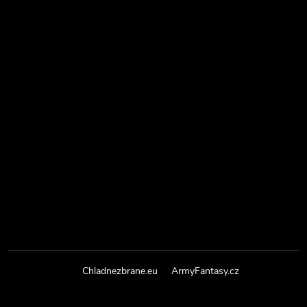
Chladnezbrane.eu
ArmyFantasy.cz