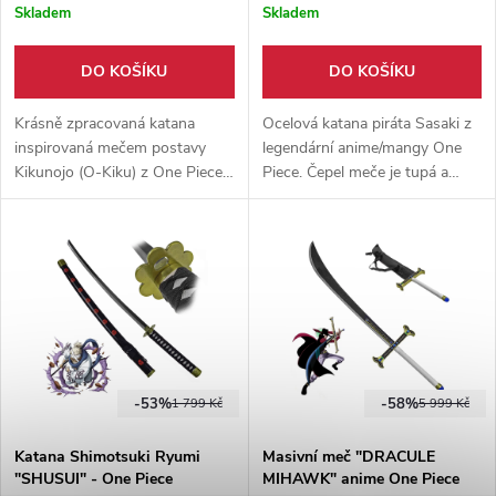
Skladem
Skladem
DO KOŠÍKU
DO KOŠÍKU
Krásně zpracovaná katana
Ocelová katana piráta Sasaki z
inspirovaná mečem postavy
legendární anime/mangy One
Kikunojo (O-Kiku) z One Piece.
Piece. Čepel meče je tupá a
Neostřená čepel z karbonové
vyrobena z karbonové oceli,
oceli, dřevěná pochva a záštita
dodáváno s pochvou z eko-
ze slitiny hliníku.
kůže. Vhodné pro cosplay, či na
výstavu.
-53%
-58%
1 799 Kč
5 999 Kč
Katana Shimotsuki Ryumi
Masivní meč "DRACULE
"SHUSUI" - One Piece
MIHAWK" anime One Piece