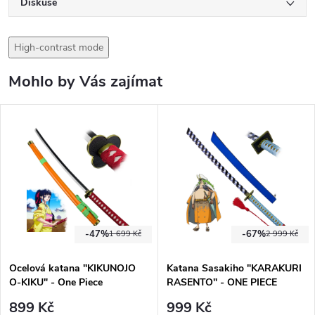
Diskuse
High-contrast mode
Mohlo by Vás zajímat
-47%
-67%
1 699 Kč
2 999 Kč
Ocelová katana "KIKUNOJO
Katana Sasakiho "KARAKURI
O-KIKU" - One Piece
RASENTO" - ONE PIECE
899 Kč
999 Kč