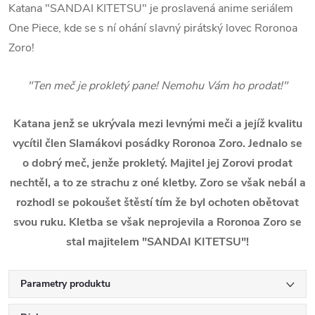
Katana "SANDAI KITETSU" je proslavená anime seriálem
One Piece, kde se s ní ohání slavný pirátský lovec Roronoa
Zoro!
"Ten meč je prokletý pane! Nemohu Vám ho prodat!"
Katana jenž se ukrývala mezi levnými meči a jejíž kvalitu
vycítil člen Slamákovi posádky Roronoa Zoro. Jednalo se
o dobrý meč, jenže prokletý. Majitel jej Zorovi prodat
nechtěl, a to ze strachu z oné kletby. Zoro se však nebál a
rozhodl se pokoušet štěstí tím že byl ochoten obětovat
svou ruku. Kletba se však neprojevila a Roronoa Zoro se
stal majitelem "SANDAI KITETSU"!
Parametry produktu