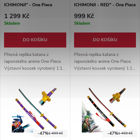
ICHIMONJI" - One Piece
ICHIMONJI - RED" - One Piece
1 299 Kč
999 Kč
Skladem
Skladem
DO KOŠÍKU
DO KOŠÍKU
Přesná replika katana z
Přesná replika katana z
Japonského anime One Piece.
Japonského anime One Piece.
Výstavní kousek vyrobený 1:1 s
Výstavní kousek vyrobený 1:1 s
originální předlohou. Vhodný
originální předlohou. Vhodný
doplněk ke cosplayi.
doplněk ke cosplayi.
-47%
-47%
1 499 Kč
1 499 Kč