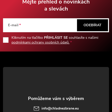
Mějte přehled o novinkách
a slevách
Z
á
E-mail
ODEBÍRAT
p
Kliknutím na tlačítko
PŘIHLÁSIT SE
souhlasíte s našimi
podmínkami ochrany osobních údajů.
a
t
í
info
@
chladnezbrane.eu