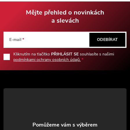
Mějte přehled o novinkách
a slevách
Z
á
E-mail
ODEBÍRAT
p
Kliknutím na tlačítko
PŘIHLÁSIT SE
souhlasíte s našimi
podmínkami ochrany osobních údajů.
a
t
í