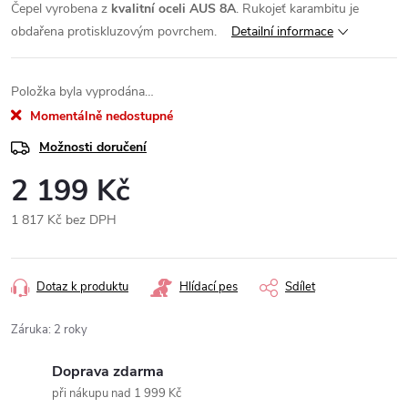
Čepel vyrobena z
kvalitní oceli AUS 8A
. Rukojeť karambitu je
obdařena protiskluzovým povrchem.
Detailní informace
Položka byla vyprodána…
Momentálně nedostupné
Možnosti doručení
2 199 Kč
1 817 Kč bez DPH
Měrná
cena:
Dotaz k produktu
Hlídací pes
Sdílet
Záruka
:
2 roky
Doprava zdarma
při nákupu nad 1 999 Kč