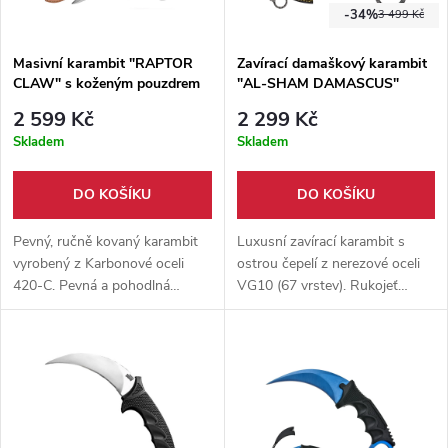
-34%
3 499 Kč
Masivní karambit "RAPTOR
Zavírací damaškový karambit
CLAW" s koženým pouzdrem
"AL-SHAM DAMASCUS"
nerezový
2 599 Kč
2 299 Kč
Skladem
Skladem
DO KOŠÍKU
DO KOŠÍKU
Pevný, ručně kovaný karambit
Luxusní zavírací karambit s
vyrobený z Karbonové oceli
ostrou čepelí z nerezové oceli
420-C. Pevná a pohodlná
VG10 (67 vrstev). Rukojeť
rukojeť z morušového dřeva.
vyrobena ze stabilizovaného
Pevné kožené pouzdro
dřeva, dodáváno s ručně šitým
součástí balení.
koženým pouzdrem.