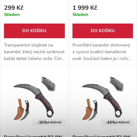
transparentní
299 Kč
1 999 Kč
Skladem
Skladem
DO KOŠÍKU
DO KOŠÍKU
Transparentní stojánek na
Prvotřídní karambit zhotovený
karambit, který nechá vyniknout
z vysoce kvalitní damaškové
každý detail Vašeho nože. Čistý
oceli. Součástí balení je i ručně
design se hodí do každého
šité pouzdro z hovězí kůže.
interiéru. Vhodný pro edici
karambitů "CLAW OF T-REX".
-36%
-49%
3 899 Kč
3 899 Kč