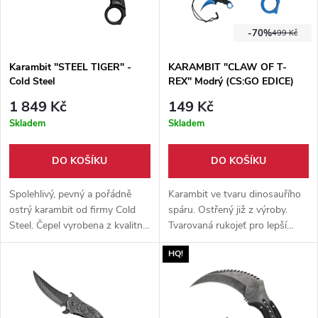
-70%
499 Kč
Karambit "STEEL TIGER" -
KARAMBIT "CLAW OF T-
Cold Steel
REX" Modrý (CS:GO EDICE)
1 849 Kč
149 Kč
Skladem
Skladem
DO KOŠÍKU
DO KOŠÍKU
Spolehlivý, pevný a pořádně
Karambit ve tvaru dinosauřího
ostrý karambit od firmy Cold
spáru. Ostřený již z výroby.
Steel. Čepel vyrobena z kvalitní
Tvarovaná rukojeť pro lepší
oceli AUS 8A. Rukojeť
držení. Čepel modře zbarvená.
HQ!
karambitu je obdařena
Pouzdro součástí balení.
protiskluzovým povrchem.