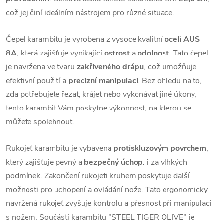
což jej činí ideálním nástrojem pro různé situace.
Čepel karambitu je vyrobena z vysoce kvalitní
oceli AUS
8A
, která zajišťuje vynikající
ostrost
a
odolnost
. Tato čepel
je navržena ve tvaru
zakřiveného drápu
, což umožňuje
efektivní použití a
precizní manipulaci
. Bez ohledu na to,
zda potřebujete řezat, krájet nebo vykonávat jiné úkony,
tento karambit Vám poskytne výkonnost, na kterou se
můžete spolehnout.
Rukojeť karambitu je vybavena
protiskluzovým povrchem
,
který zajišťuje pevný a
bezpečný úchop
, i za vlhkých
podmínek. Zakončení rukojeti kruhem poskytuje další
možnosti pro uchopení a ovládání nože. Tato ergonomicky
navržená rukojeť zvyšuje kontrolu a přesnost při manipulaci
s nožem. Součástí karambitu "STEEL TIGER OLIVE" je