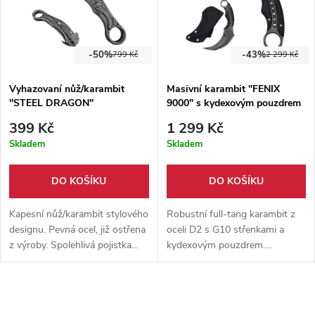
-50%
-43%
799 Kč
2 299 Kč
Vyhazovaní nůž/karambit
Masivní karambit "FENIX
"STEEL DRAGON"
9000" s kydexovým pouzdrem
- HQ!
399 Kč
1 299 Kč
Skladem
Skladem
DO KOŠÍKU
DO KOŠÍKU
Kapesní nůž/karambit stylového
Robustní full-tang karambit z
designu. Pevná ocel, již ostřena
oceli D2 s G10 střenkami a
z výroby. Spolehlivá pojistka
kydexovým pouzdrem.
bránící samovolnému uzavření
Špičkový nástroj pro EDC,
+ pevný klip na opasek
sebeobranu i outdoor. Masivní,
ostrý a odolný.