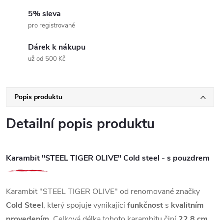
5% sleva
pro registrované
Dárek k nákupu
už od 500 Kč
Popis produktu
Detailní popis produktu
Karambit "STEEL TIGER OLIVE" Cold steel - s pouzdrem
Karambit "STEEL TIGER OLIVE" od renomované značky
Cold Steel
, který spojuje vynikající
funkčnost
s
kvalitním
provedením
. Celková délka tohoto karambitu činí
22,8 cm
,