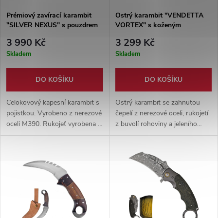
Prémiový zavírací karambit
Ostrý karambit "VENDETTA
"SILVER NEXUS" s pouzdrem
VORTEX" s koženým
pouzdrem
3 990 Kč
3 299 Kč
Skladem
Skladem
DO KOŠÍKU
DO KOŠÍKU
Celokovový kapesní karambit s
Ostrý karambit se zahnutou
pojistkou. Vyrobeno z nerezové
čepelí z nerezové oceli, rukojetí
oceli M390. Rukojeť vyrobena s
z buvolí rohoviny a jeleního
titanem. Moderní design se
paroží. Vhodný pro outdoor,
souhrou stříbrných a šedých
tažné řezy i práci v terénu.
barev.