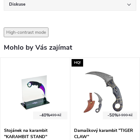
Diskuse
High-contrast mode
Mohlo by Vás zajímat
HQ!
-40%
-50%
499 Kč
3 999 Kč
Stojánek na karambit
Damaškový karambit "TIGER
"KARAMBIT STAND"
CLAW"