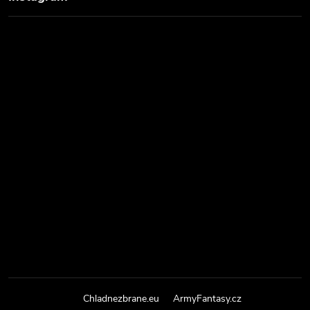
Chladnezbrane.eu
ArmyFantasy.cz