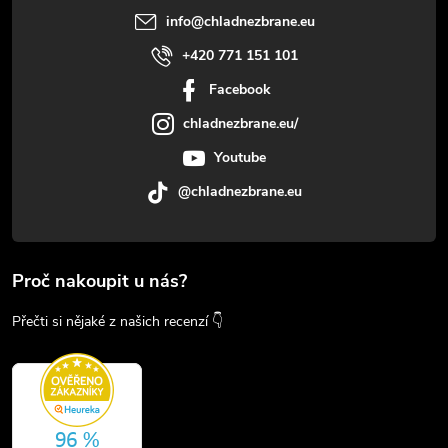
info
@
chladnezbrane.eu
+420 771 151 101
Facebook
chladnezbrane.eu/
Youtube
@chladnezbrane.eu
Proč nakoupit u nás?
Přečti si nějaké z našich recenzí 👇