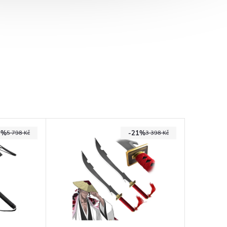
0%
-21%
5 798 Kč
3 398 Kč