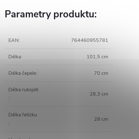
Parametry produktu:
EAN
:
764460955781
Délka
:
101,5 cm
Délka čepele
:
70 cm
Délka rukojeti
28,3 cm
:
Délka řetízku
28 cm
: