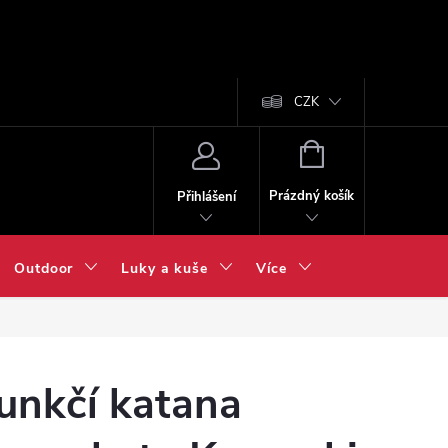
CZK
NÁKUPNÍ
KOŠÍK
Prázdný košík
Přihlášení
Outdoor
Luky a kuše
Více
unkčí katana