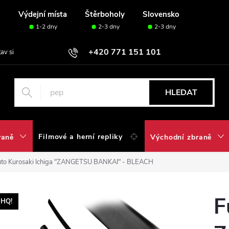
u
Výdejní místa
Štěrboholy
Slovensko
1-2 dny
2-3 dny
2-3 dny
+420 771 151 101
tav si svou sadu✅
HLEDAT
Filmové a herní repliky
raně
Východní zbraně
uto Kurosaki Ichiga "ZANGETSU BANKAI" - BLEACH
F
HQ!