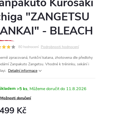
anpakuto Kurosaki
chiga "ZANGETSU
ANKAI" - BLEACH
Podrobnosti hodnocení
80 hodnocení
erně zpracovaná, funkční katana, zhotovena dle předlohy
ndární Zanpakuto Zangetsu. Vhodné k tréninku, sekání i
layi.
Detailní informace
Skladem
>5 ks
11.8.2026
Možnosti doručení
 499 Kč