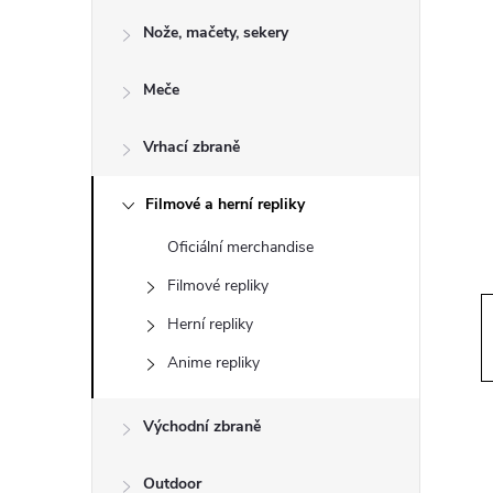
o
Nože, mačety, sekery
s
Meče
t
Vrhací zbraně
r
a
Filmové a herní repliky
Oficiální merchandise
n
Filmové repliky
n
Herní repliky
Anime repliky
í
p
Východní zbraně
Outdoor