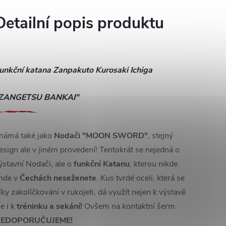
Detailní popis produktu
unkční katana Zanpakuto Kurosaki Ichiga
ZANGETSU BANKAI"
námá také jako
Nodači "MOON SWORD"
, stejný
esign ale v jiném provedení! Tentokrát se nejedná o
ýstavní Nodači, ale
o
funkční Katanu
, kterou nikde
inde v
Čechách neseženete
. Kus tvrdé oceli, která se
íky zakolíčkování v rukojeti, dá využít
nejen k výstavě
le i k
tréninku a sekání!
Ovšem na kontaktní šerm
EDOPORUČUJEME!