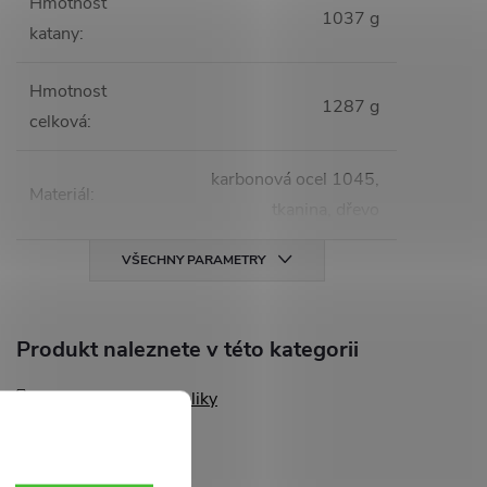
Hmotnost
1037 g
katany
:
Hmotnost
1287 g
celková
:
karbonová ocel 1045,
Materiál
:
tkanina, dřevo
VŠECHNY PARAMETRY
Produkt naleznete v této kategorii
Filmové a herní repliky