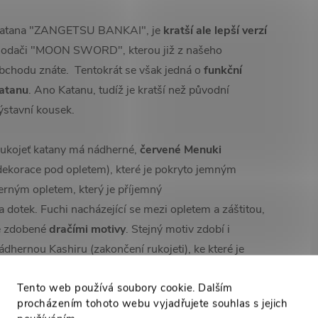
atana "ZANGETSU BANKAI", je
kratší ale lepší verzí
odači "MOON SWORD", kterou již z našeho
bchodu znáte.
Tentokrát se však jedná o
funkční
atanu
. Ano Katanu, tudíž je kratší než původní
ýstavní kousek.
ukojeť katany má nádherné,
červené Menuki
dekorace pod opletem), které je pokryto jemným
erným opletem, který je příjemný
a dotek. Fuchi nacházející se mezi opletem a záštitou,
e zdobené
dračími motivy
. Stejný motiv zdobí i
ádhernou
Kashiru (zakončení rukojeti), ke které je
řipevněný
pevný řetízek o délce 31 cm.
Záštita meče
Tento web používá soubory cookie. Dalším
e
100% identická
s anime předlohou, včetně
procházením tohoto webu vyjadřujete souhlas s jejich
řesných detailů.