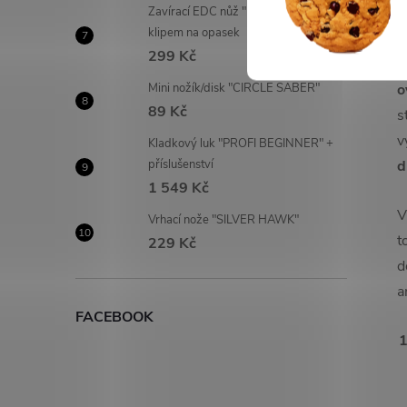
Zavírací EDC nůž "FOXTROT" s
klipem na opasek
C
299 Kč
r
Mini nožík/disk "CIRCLE SABER"
o
89 Kč
s
v
Kladkový luk "PROFI BEGINNER" +
příslušenství
d
1 549 Kč
V
Vrhací nože "SILVER HAWK"
t
229 Kč
d
a
FACEBOOK
1