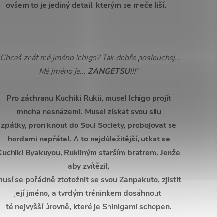
ovšem to je jediný detail, kterým se meče liší.
"Chceš znát mé jméno Ichigo? Tak dobře poslouchej...
Mé jméno je...
ZANGETSU
!!!"
Pro záchranu Kuchiki Rukii, musel Ichigo projít
mnoha nesnázemi. Musel získat svou sílu
zpátky, proniknout do Soul Society, probojovat se
hordami nepřátel. A to nejdůležitější, utkat se
Kuchiki Byakuyou,
Rukiiným starším bratrem. Jenže
aby zvítězil,
usí se pořádně ztotožnit se svou Zanpakuto, zjistit
její jméno, a tvrdým tréninkem dosáhnout
té nejvyšší úrovně, které je Shinigami schopen.