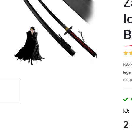
Z
I
B
Nádh
lege
cosp
2