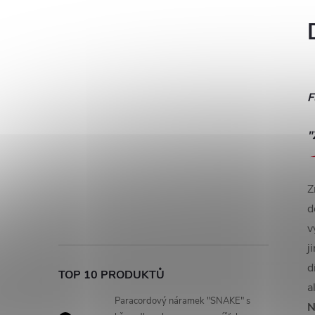
F
"
Z
d
v
j
d
TOP 10 PRODUKTŮ
a
Paracordový náramek "SNAKE" s
N