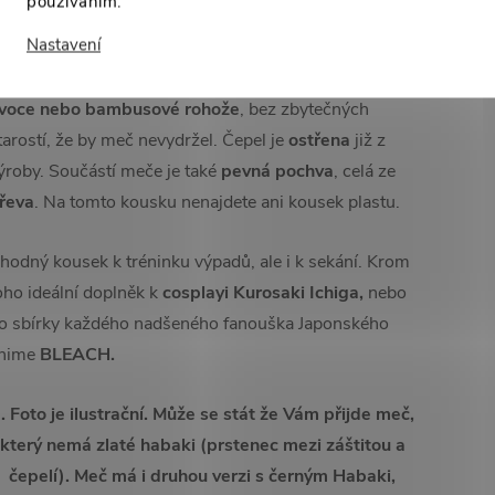
používáním.
Nastavení
eločerná čepel o délce
73 cm
, je pevně zapuštěna do
ukojeti, kde je jištěna kolíčky, tudíž s ní můžete
sekat
voce nebo bambusové rohože
, bez zbytečných
tarostí, že by meč nevydržel. Čepel je
ostřena
již z
ýroby.
Součástí meče je také
pevná pochva
, celá ze
řeva
. Na tomto kousku nenajdete ani kousek plastu.
hodný kousek k tréninku výpadů, ale i k sekání. Krom
oho ideální doplněk k
cosplayi Kurosaki Ichiga,
nebo
o
sbírky každého nadšeného fanouška Japonského
nime
BLEACH.
. Foto je ilustrační. Může se stát že Vám přijde meč,
který nemá zlaté habaki (prstenec mezi záštitou a
čepelí). Meč má i druhou verzi s černým Habaki,