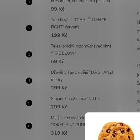
křesadlem, kompasem a píšťalou
99 Kč
K
Tai-chi vějíř "TCHAI-ŤI DANCE
N
FIGHT" červený
o
199 Kč
k
Teleskopický rozdmýchávač ohně
v
"FIRE BLOW"
59 Kč
R
Dřevěný Tai-chi vějíř "DA SHANZI"
(
modrý
č
299 Kč
n
Stojánek na 2 meče "NITEN"
j
299 Kč
n
Malý čelně vystřelovací OTF nůž
p
"JOKER AND PUNISHER"
j
319 Kč
p