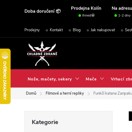
Přejít
Prodejna Kolín
Na adres
Doba doručení 📦
na
Ihned🤩
1-2 dny
obsah
Prodejny
Kontakt
Blog
Jak nakupovat
Ses
Nože, mačety, sekery
Meče
Vrhací zb
Domů
Filmové a herní repliky
Funkčí katana Zanpak
P
Přeskočit
Kategorie
kategorie