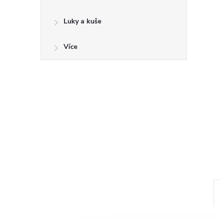
a
n
Luky a kuše
e
Více
l