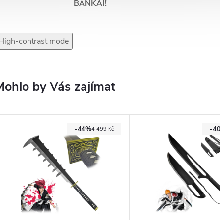
BANKAI!
High-contrast mode
Mohlo by Vás zajímat
-44%
-4
4 499 Kč