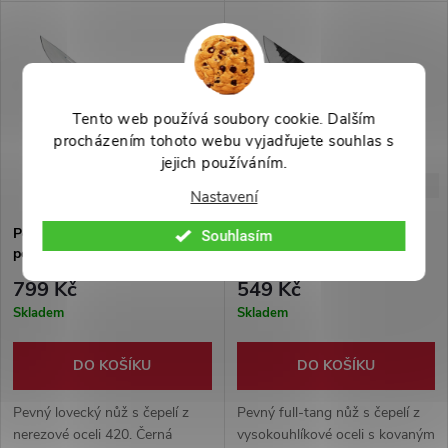
+ pouzdro z pevné hovězí kůže.
provedení + pevné nylonové
pouzdro na opasek.
Tento web používá soubory cookie. Dalším
procházením tohoto webu vyjadřujete souhlas s
jejich používáním.
-47%
-58%
1 499 Kč
1 299 Kč
Nastavení
Pevný nůž "BLACK STAG" s
Pevný kovaný nůž
Souhlasím
pouzdrem
"ROSEWOOD CREST" s
pouzdrem
799 Kč
549 Kč
Skladem
Skladem
DO KOŠÍKU
DO KOŠÍKU
Pevný lovecký nůž s čepelí z
Pevný full-tang nůž s čepelí z
nerezové oceli 420. Černá
vysokouhlíkové oceli s kovaným