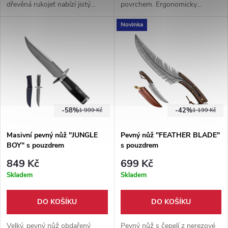
dřevěná rukojeť nabízí jistý
povrchem. Ergonomicky
úchop při práci v přírodě.
tvarovaná rukojeť z palisandru,
Novinka
Součástí je kožené pouzdro.
dodáváno s koženým
pouzdrem s možností zavěšení
na opasku.
-58%
-42%
1 999 Kč
1 199 Kč
Masivní pevný nůž "JUNGLE
Pevný nůž "FEATHER BLADE"
BOY" s pouzdrem
s pouzdrem
849 Kč
699 Kč
Skladem
Skladem
DO KOŠÍKU
DO KOŠÍKU
Velký, pevný nůž obdařený
Pevný nůž s čepelí z nerezové