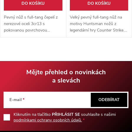
DO KOŠÍKU
DO KOŠÍKU
Pevný nůž s full-tang čepelí z
Velký pevný full-tang nůž na
nerezové oceli 3cr13 s
motivy Huntsman nožů z
pokovanou povrchovou
legendární hry Counter Strike.
úpravou. Dodáváno s
Čepel vyrobena z nerezové oceli
pouzdrem z eko-kůže s
7Cr17, rukojeť z pevného ABS
nastavitelným závěsem na
plastu, nylonové pouzdro.
pásek.
Mějte přehled o novinkách
a slevách
Z
á
E-mail
ODEBÍRAT
p
Kliknutím na tlačítko
PŘIHLÁSIT SE
souhlasíte s našimi
podmínkami ochrany osobních údajů.
a