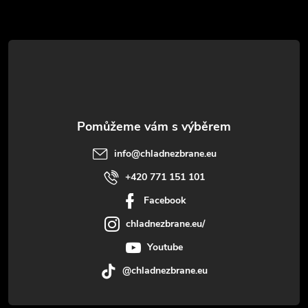
t
í
info
@
chladnezbrane.eu
+420 771 151 101
Facebook
chladnezbrane.eu/
Youtube
@chladnezbrane.eu