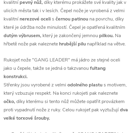
kvalitní
pevný nůž,
díky kterému prokážete své kvality jak v
ulicích města tak i v lesích.
Čepel nože je vyrobená z velmi
kvalitní
nerezové oceli
s
černou patinou
na povrchu, díky
které je údržba nože minulostí.
Čepel je opatřená kvalitním
dutým výbrusem,
který je zakončený jemnou
pilkou.
Na
hřbetě nože pak naleznete
hrubější pilu
například na větve.
Rukojeť nože "GANG LEADER" má jádro ze stejné oceli
jako u čepele, takže se jedná o takzvanou
fultang
konstrukci.
Střenky jsou vyrobené z velmi
odolného plastu
s motivem,
který vzbuzuje respekt.
Na konci rukojeti pak naleznete
očko,
díky kterému si tento nůž můžete opatřit provázkem
proti vypadnutí nože z ruky.
Celou rukojeť pak vyztužují
dva
velké torxové šrouby.