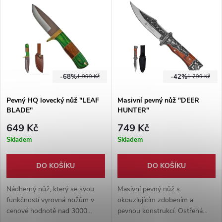
pouzdro.
-68%
-42%
1 999 Kč
1 299 Kč
Pevný HQ lovecký nůž "LEAF
Masivní pevný nůž "DEER
BLADE"
HUNTER"
649 Kč
749 Kč
Skladem
Skladem
DO KOŠÍKU
DO KOŠÍKU
Nádherný nůž, který se svou
Masivní pevný nůž s
funkčností vyrovná nožům v
okouzlujícím zdobením a
cenové hodnotě nad 3000
pevnou konstrukcí. Ostřená
korun. Pevný nůž z kvalitní oceli
čepel o délce 14,5 cm. Full-tang