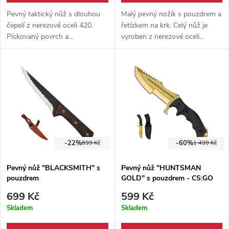
Pevný taktický nůž s dlouhou
Malý pevný nožík s pouzdrem a
čepelí z nerezové oceli 420.
řetízkem na krk. Celý nůž je
Pískovaný povrch a
vyroben z nerezové oceli
protiskluzová rukojeť podporují
9Cr18MoV, plastové pouzdro
práci v terénu. Součástí je
je s řetízkem na krk pro snadné
nastavitelné pouzdro s
nošení.
pojistkou.
-22%
-60%
899 Kč
1 499 Kč
Pevný nůž "BLACKSMITH" s
Pevný nůž "HUNTSMAN
pouzdrem
GOLD" s pouzdrem - CS:GO
699 Kč
599 Kč
Skladem
Skladem