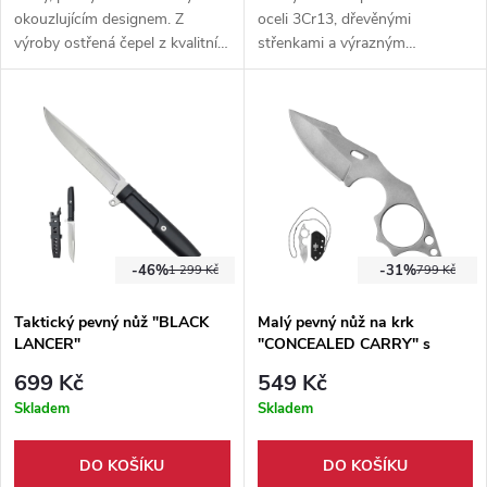
okouzlujícím designem. Z
oceli 3Cr13, dřevěnými
výroby ostřená čepel z kvalitní
střenkami a výrazným
nerezové oceli a pohodlná
designem ve stylu ptačího pera.
rukojeť. Pevné pouzdro
Součástí je pouzdro ze
součástí balení.
syntetické kůže pro uložení a
přenášení.
-46%
-31%
1 299 Kč
799 Kč
Taktický pevný nůž "BLACK
Malý pevný nůž na krk
LANCER"
"CONCEALED CARRY" s
pouzdrem
699 Kč
549 Kč
Skladem
Skladem
DO KOŠÍKU
DO KOŠÍKU