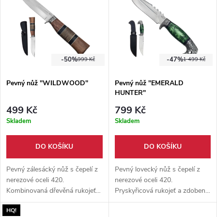
-50%
-47%
999 Kč
1 499 Kč
Pevný nůž "WILDWOOD"
Pevný nůž "EMERALD
HUNTER"
499 Kč
799 Kč
Skladem
Skladem
DO KOŠÍKU
DO KOŠÍKU
Pevný zálesácký nůž s čepelí z
Pevný lovecký nůž s čepelí z
nerezové oceli 420.
nerezové oceli 420.
Kombinovaná dřevěná rukojeť
Pryskyřicová rukojeť a zdobené
nabízí pohodlný úchop.
kovové prvky doplňují výrazný
HQ!
Součástí je nylonové pouzdro.
vzhled. Součástí je kožené