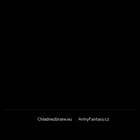
Chladnezbrane.eu
ArmyFantasy.cz