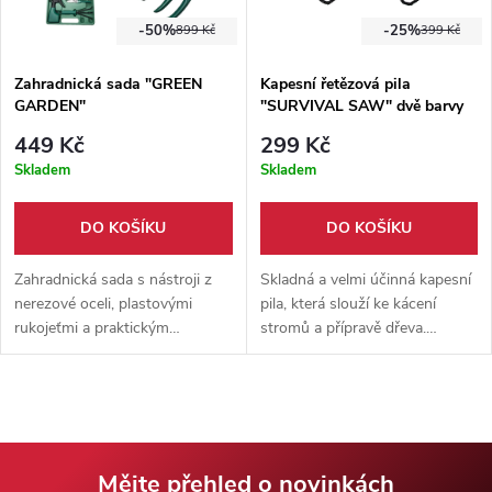
-50%
-25%
899 Kč
399 Kč
Zahradnická sada "GREEN
Kapesní řetězová pila
GARDEN"
"SURVIVAL SAW" dvě barvy
449 Kč
299 Kč
Skladem
Skladem
DO KOŠÍKU
DO KOŠÍKU
Zahradnická sada s nástroji z
Skladná a velmi účinná kapesní
nerezové oceli, plastovými
pila, která slouží ke kácení
rukojeťmi a praktickým
stromů a přípravě dřeva.
kufříkem z ABS plastu.
Populární bushcraft doplněk do
Obsahuje lopatky, ruční kyprič,
přírody. Černá nebo červená
nůžky a rozprašovač pro péči o
barva rukojeti.
rostliny doma, na balkoně i na
zahradě.
Mějte přehled o novinkách