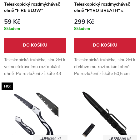
Teleskopický rozdmýchávač
Teleskopický rozdmychávač
ohně "FIRE BLOW"
ohně "PYRO BREATH" s
paracordem
59 Kč
299 Kč
Skladem
Skladem
DO KOŠÍKU
DO KOŠÍKU
Teleskopická trubička, sloužící k
Teleskopická trubička, sloužící k
velmi efektivnímu rozfoukání
efektivnímu rozfoukání ohně.
ohně. Po rozložení získáte 43
Po rozložení získáte 50,5 cm
cm dlouhou trubičku z
dlouhou trubičku z nerezové
HQ!
nerezové oceli 304. Už žádné
oceli s dřevěnou rukojetí. Už
oči plné kouře a klečení v
žádné oči plné kouře a klečení v
ohništi!
ohništi!
-48%
-63%
399 Kč
399 Kč