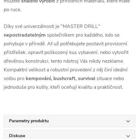
můžete
snadno vyrobit
z přírodních materiálů, které máte
po ruce.
Díky své univerzálnosti je "MASTER DRILL"
nepostradatelným
společníkem pro každého, kdo se
pohybuje v přírodě. Ať už potřebujete postavit provizorní
přístřešek, opravit poškozený kus vybavení, nebo vytvořit
dřevěnou konstrukci, tento nástroj Vás nikdy nezklame.
Kompaktní velikost a robustní provedení z něj činí ideální
volbu pro
kempování, bushcraft, survival
situace nebo
jednoduše pro kutily, kteří oceňují kvalitu a praktičnost.
Parametry produktu
Diskuse