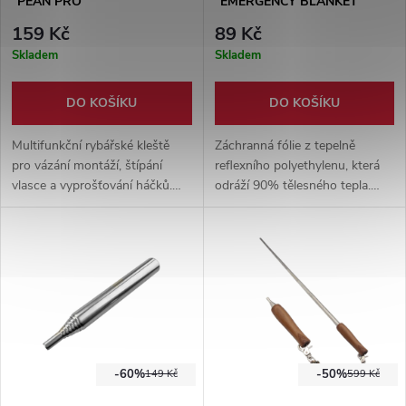
"PEAN PRO"
"EMERGENCY BLANKET"
130x210 cm
159 Kč
89 Kč
Skladem
Skladem
DO KOŠÍKU
DO KOŠÍKU
Multifunkční rybářské kleště
Záchranná fólie z tepelně
pro vázání montáží, štípání
reflexního polyethylenu, která
vlasce a vyprošťování háčků.
odráží 90% tělesného tepla.
ABS rukojeti, čelisti z nerezové
Rozměr 130x210 cm.
oceli 2cr13.
Multifunkční využití.
-60%
-50%
149 Kč
599 Kč