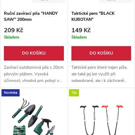
Ruční zavírací pila "HANDY
Taktické pero "BLACK
SAW" 200mm
KUBOTAN"
209 Kč
149 Kč
Skladem
Skladem
DO KOŠÍKU
DO KOŠÍKU
Zavírací outdoorová pila s 20cm
Taktické pero které nejen píše,
pilovým plátem. Vysoká
ale také jej lze využít při
účinnost, vhodná pro pobyt v
sebeobraně, ale i k záchraně
přírodě, bushcraft, ale i na
života. Vyrobeno z pevné
Novinka
Tip
zahradu či chalupu.
hliníkové slitiny.