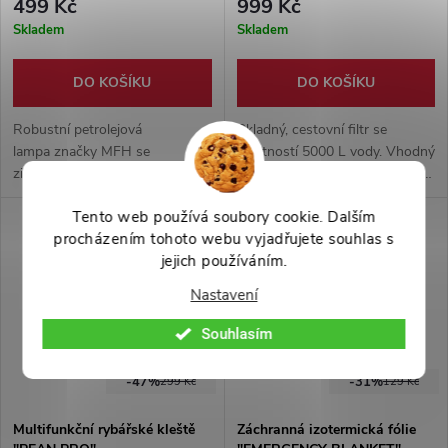
499 Kč
999 Kč
Skladem
Skladem
DO KOŠÍKU
DO KOŠÍKU
Robustní petrolejová
Skladný, cestovní filtr se
lampa značky MFH se
životností 5000 L vody. Vhodný
zinkovým tělem a skleněným
pro cestovatele, bushcraftery a
cylindrem – ideální pro
survivalisty. Zachytává
Tento web používá soubory cookie. Dalším
kempování, survival i nouzové
99,9999% bakterií a 99%
procházením tohoto webu vyjadřujete souhlas s
osvětlení.
prvoků. Součástí balení je i
jejich používáním.
brčko, skládací lahev s
karabinou a injekce pro čištění.
Nastavení
Souhlasím
-47%
-31%
299 Kč
129 Kč
Multifunkční rybářské kleště
Záchranná izotermická fólie