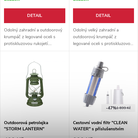
DETAIL
DETAIL
Odolný zahradní a outdoorový
Odolný velký zahradní a
krumpáč z legované oceli s
outdoorový krumpáč z
protiskluzovou rukojetí.
legované oceli s protiskluzovou
Varianta se sekáčovou hlavicí
rukojetí. Varianta se sekáčovou
(0,96 kg) i špičatou hlavicí (0,62
hlavicí (1,8 kg) i špičatou hlavicí
kg).
(1,5 kg).
-47%
1 899 Kč
Outdoorová petrolejka
Cestovní vodní filtr "CLEAN
"STORM LANTERN"
WATER" s příslušenstvím