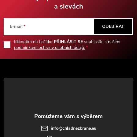
a slevách
Z
á
E-mail
ODEBÍRAT
p
Kliknutím na tlačítko
PŘIHLÁSIT SE
souhlasíte s našimi
podmínkami ochrany osobních údajů.
a
t
í
info
@
chladnezbrane.eu