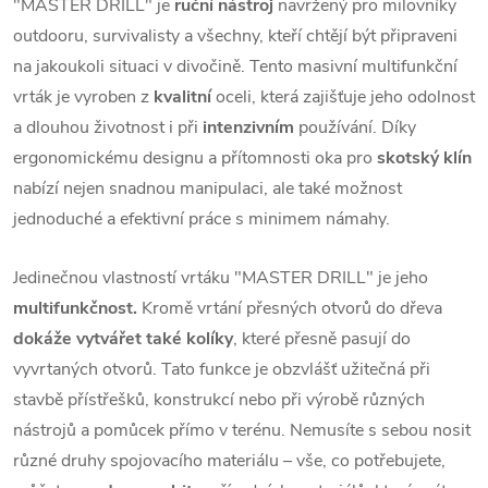
"MASTER DRILL" je
ruční nástroj
navržený pro milovníky
outdooru, survivalisty a všechny, kteří chtějí být připraveni
na jakoukoli situaci v divočině. Tento masivní multifunkční
vrták je vyroben z
kvalitní
oceli, která zajišťuje jeho odolnost
a dlouhou životnost i při
intenzivním
používání. Díky
ergonomickému designu a přítomnosti oka pro
skotský klín
nabízí nejen snadnou manipulaci, ale také možnost
jednoduché a efektivní práce s minimem námahy.
Jedinečnou vlastností vrtáku "MASTER DRILL" je jeho
multifunkčnost.
Kromě vrtání přesných otvorů do dřeva
dokáže vytvářet také kolíky
, které přesně pasují do
vyvrtaných otvorů. Tato funkce je obzvlášť užitečná při
stavbě přístřešků, konstrukcí nebo při výrobě různých
nástrojů a pomůcek přímo v terénu. Nemusíte s sebou nosit
různé druhy spojovacího materiálu – vše, co potřebujete,