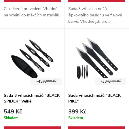
Celo černé provedení. Vhodné
Sada 3 vrhacích nožů
na vrhání do měkčích materiálů.
šipkovitého designu ve fialové
barvě. Vhodné jak pro
začátečníky tak pokročilé
vrhače. Součástí balení je i
pevné nylonové pouzdro.
Sada 3 vrhacích nožů
šipkovitého designu ve fialové
barvě. Vhodné jak pro
začátečníky tak pokročilé
vrhače. Součástí balení je i
pevné nylonové pouzdro.
-45%
-33%
999 Kč
599 Kč
Sada 3 vrhacích nožů
šipkovitého designu ve fialové
Sada 3 vrhacích nožů "BLACK
Sada vrhacích nožů "BLACK
barvě. Vhodné jak pro
SPIDER" Velké
PIKE"
začátečníky tak pokročilé
vrhače. Součástí balení je i
549 Kč
399 Kč
pevné nylonové pouzdro.
Skladem
Skladem
Sada 3 vrhacích nožů s