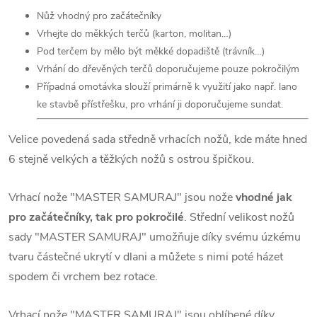
Nůž vhodný pro začátečníky
Vrhejte do měkkých terčů (karton, molitan…)
Pod terčem by mělo být měkké dopadiště (trávník…)
Vrhání do dřevěných terčů doporučujeme pouze pokročilým
Případná omotávka slouží primárně k využití jako např. lano
ke stavbě přístřešku, pro vrhání ji doporučujeme sundat.
Velice povedená sada středně vrhacích nožů, kde máte hned
6 stejně velkých a těžkých nožů s ostrou špičkou.
Vrhací nože "MASTER SAMURAJ" jsou nože
vhodné jak
pro začátečníky, tak pro pokročilé
. Střední velikost nožů
sady "MASTER SAMURAJ" umožňuje díky svému úzkému
tvaru částečné ukrytí v dlani a můžete s nimi poté házet
spodem či vrchem bez rotace.
Vrhací nože "MASTER SAMURAJ" jsou oblíbené díky