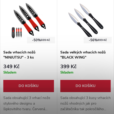
součástí balení.
-50%
-56%
699 Kč
899 Kč
Sada vrhacích nožů
Sada velkých vrhacích nožů
"NINJUTSU" - 3 ks
"BLACK WING"
349 Kč
399 Kč
Skladem
Skladem
DO KOŠÍKU
DO KOŠÍKU
Sada obsahující 3 vrhací nože
Sada obsahující 3 kusy vrhacích
stylového designu a
nožů vhodných jak pro
šipkovitého tvaru. Červená
začátečníka tak pokročilého