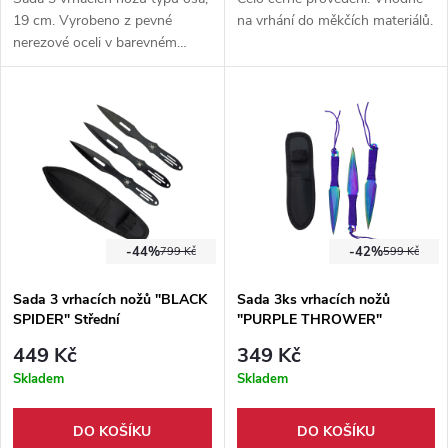
19 cm. Vyrobeno z pevné
na vrhání do měkčích materiálů.
nerezové oceli v barevném
provedení. ideální pro pokročilé
i začínající vrhače.
-44%
-42%
799 Kč
599 Kč
Sada 3 vrhacích nožů "BLACK
Sada 3ks vrhacích nožů
SPIDER" Střední
"PURPLE THROWER"
449 Kč
349 Kč
Skladem
Skladem
DO KOŠÍKU
DO KOŠÍKU