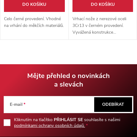
oboustrannou čepelí v
DO KOŠÍKU
DO KOŠÍKU
duhovém zbarvení. Vhodné jak
pro začátečníky tak pokročilé
Celo černé provedení. Vhodné
Vrhací nože z nerezové oceli
vrhače. Součástí balení je i
na vrhání do měkčích materiálů.
3Cr13 v černém provedení.
pevné nylonové pouzdro.
Vyvážená konstrukce
Vyrobeno z nerezové oceli.
podporuje přesný a
konzistentní trénink. Součástí
balení je nylonové pouzdro pro
nošení na opasku.
Mějte přehled o novinkách
a slevách
Z
á
E-mail
ODEBÍRAT
p
Kliknutím na tlačítko
PŘIHLÁSIT SE
souhlasíte s našimi
podmínkami ochrany osobních údajů.
a