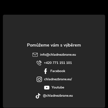
t
í
info
@
chladnezbrane.eu
+420 771 151 101
Facebook
chladnezbrane.eu/
Youtube
@chladnezbrane.eu