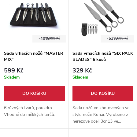
-40%
-53%
999 Kč
699 Kč
Sada vrhacích nožů "MASTER
Sada vrhacích nožů "SIX PACK
MIX"
BLADES" 6 kusů
599 Kč
329 Kč
Skladem
Skladem
DO KOŠÍKU
DO KOŠÍKU
6 různých tvarů, pouzdro.
Sada nožů ve zhotovených ve
Vhodné do měkkých terčů.
stylu nože Kunai. Vyrobeno z
nerezové oceli 3cn13 ve
stříbrném zbarvení. Pevné
pouzdro z nylonové tkaniny