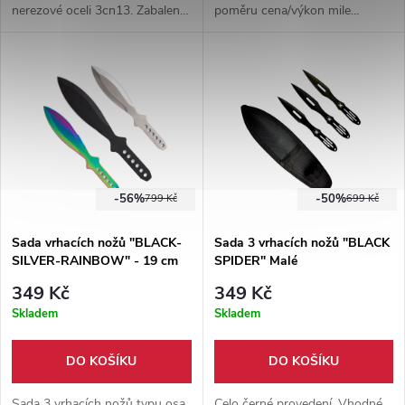
nerezové oceli 3cn13. Zabaleno
poměru cena/výkon mile
v nylonovém pouzdře černé
překvapí. 3 nože v duhovém
barvy.
zbarvení, vhodné jak pro
začátečníka, tak pokročilého.
Zažijte tu pravou radost z
vrhání a přidejte se mezi
profíky.
-56%
-50%
799 Kč
699 Kč
Sada vrhacích nožů "BLACK-
Sada 3 vrhacích nožů "BLACK
SILVER-RAINBOW" - 19 cm
SPIDER" Malé
349 Kč
349 Kč
Skladem
Skladem
DO KOŠÍKU
DO KOŠÍKU
Sada 3 vrhacích nožů typu osa,
Celo černé provedení. Vhodné