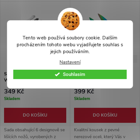
omotávka sající pot + pevné
vrhače. Vyrobeno z pevné
nylonové pouzdro. Ideální pro
nerezové oceli. Nylonové
začátečníka i pokročilé.
pouzdro součástí balení.
Tento web používá soubory cookie. Dalším
procházením tohoto webu vyjadřujete souhlas s
jejich používáním.
-50%
-56%
699 Kč
899 Kč
Nastavení
Sada malých vrhacích nožů "6
Sada velkých vrhacích nožů
Souhlasím
WARRIORS" - 6ks!
"RAINBOW WING"
349 Kč
399 Kč
Skladem
Skladem
DO KOŠÍKU
DO KOŠÍKU
Sada obsahující 6 designově se
Kvalitní kousek z pevné
lišících nožů, vyrobených z
nerezové oceli, který Vás v