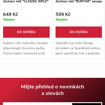
Zavírací nůž "CLASSIC RIFLE"
Zavírací nůž "BUŘŤÁK" navaja
649 Kč
599 Kč
Skladem
Skladem
DO KOŠÍKU
DO KOŠÍKU
Kapesní nůž stylového designu
Speciální typ nože Navaja,
připomínající loveckou pušku.
původem ze Španělské kultury,
Pevná čepel z nerezové oceli
jejich specifický tvar a pojistka
7Cr13MoV, rukojeť zdobena
jsou hlavním rozdílem mezi
dřevem a mosazí. Skvělý
normálním kapesním nožem.
pomocník do kapsy.
Mějte přehled o novinkách
a slevách
Z