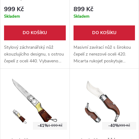
999 Kč
899 Kč
Skladem
Skladem
DO KOŠÍKU
DO KOŠÍKU
Stylový záchranářský nůž
Masivní zavírací nůž s širokou
okouzlujícího designu, s ostrou
čepelí z nerezové oceli 420.
čepelí z oceli 440. Vybaveno
Micarta rukojeť poskytuje
pevným klipem na opasek,
pevný úchop při práci v terénu.
hrotem na sklo a čepelí na pásy.
Nůž je vybaven kapesním
Pouzdro součástí balení.
klipem.
-41%
-40%
1 099 Kč
999 Kč