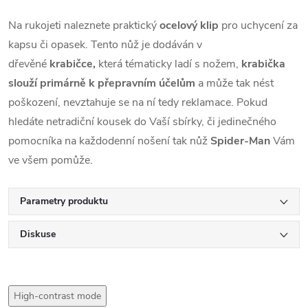
Na rukojeti naleznete praktický
ocelový klip
pro uchycení za
kapsu či opasek. Tento nůž je dodáván v
dřevěné
krabičce,
která tématicky ladí s nožem,
krabička
slouží primárně k přepravním účelům
a může tak nést
poškození, nevztahuje se na ní tedy reklamace. Pokud
hledáte netradiční kousek do Vaší sbírky, či jedinečného
pomocníka na každodenní nošení tak nůž
Spider-Man
Vám
ve všem pomůže.
Parametry produktu
Diskuse
High-contrast mode