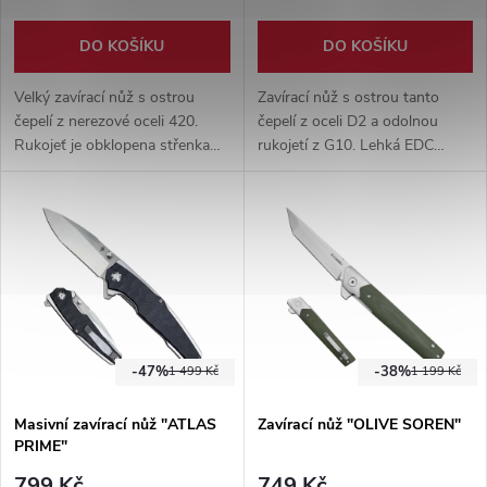
DO KOŠÍKU
DO KOŠÍKU
Velký zavírací nůž s ostrou
Zavírací nůž s ostrou tanto
čepelí z nerezové oceli 420.
čepelí z oceli D2 a odolnou
Rukojeť je obklopena střenkami
rukojetí z G10. Lehká EDC
ze tří druhů dřeva a disponuje
konstrukce nabízí flipper, liner
kovovým klipem. Součástí je
lock a kovový kapesní klip pro
nylonové pouzdro.
pohodlné každodenní nošení.
-47%
-38%
1 499 Kč
1 199 Kč
Masivní zavírací nůž "ATLAS
Zavírací nůž "OLIVE SOREN"
PRIME"
799 Kč
749 Kč