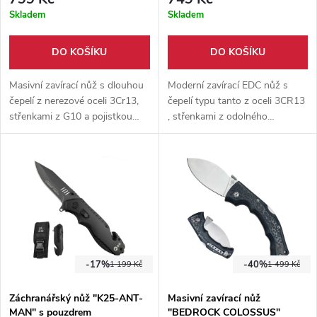
Skladem
Skladem
DO KOŠÍKU
DO KOŠÍKU
Masivní zavírací nůž s dlouhou
Moderní zavírací EDC nůž s
čepelí z nerezové oceli 3Cr13,
čepelí typu tanto z oceli 3CR13
střenkami z G10 a pojistkou
, střenkami z odolného
liner lock. Robustní konstrukci
materiálu G10 a pojistkou liner
doplňuje flipper, oboustranný
lock. Kovový kapesní klip
kolíček a kovový kapesní klip.
usnadňuje pohodlné
každodenní nošení.
-17%
-40%
1 199 Kč
1 499 Kč
Záchranářský nůž "K25-ANT-
Masivní zavírací nůž
MAN" s pouzdrem
"BEDROCK COLOSSUS"