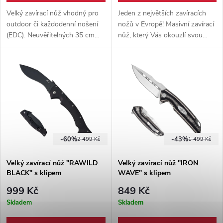
Velký zavírací nůž vhodný pro
Jeden z největších zavíracích
outdoor či každodenní nošení
nožů v Evropě! Masivní zavírací
(EDC). Neuvěřitelných 35 cm
nůž, který Vás okouzlí svou
dlouhý zavírací nůž s čepelí z
velikostí, designem a zároveň
nerezové oceli 7Cr13Mov a
svou spolehlivostí. Masivní kus
kovovým klipem.
nerezové oceli, obložené
dřevem. Dřevěná rukojeť
příjemně padnoucí do ruky.
-60%
-43%
2 499 Kč
1 499 Kč
Velký zavírací nůž "RAWILD
Velký zavírací nůž "IRON
BLACK" s klipem
WAVE" s klipem
999 Kč
849 Kč
Skladem
Skladem