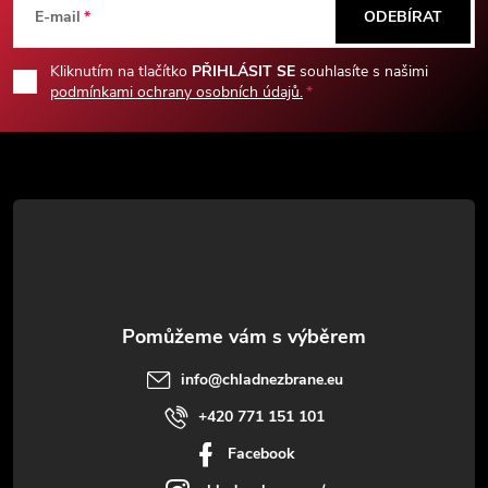
á
E-mail
ODEBÍRAT
p
Kliknutím na tlačítko
PŘIHLÁSIT SE
souhlasíte s našimi
podmínkami ochrany osobních údajů.
a
t
í
info
@
chladnezbrane.eu
+420 771 151 101
Facebook