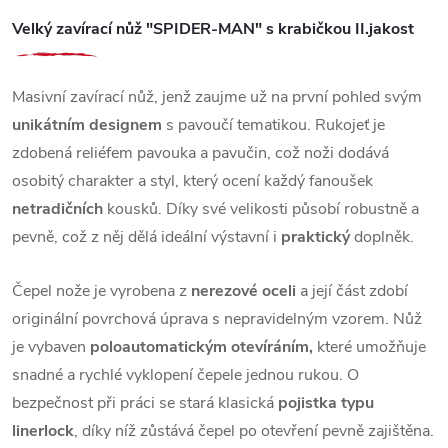
Velký zavírací nůž "SPIDER-MAN" s krabičkou II.jakost
Masivní zavírací nůž, jenž zaujme už na první pohled svým
unikátním designem
s pavoučí tematikou. Rukojeť je
zdobená reliéfem pavouka a pavučin, což noži dodává
osobitý charakter a styl, který ocení každý fanoušek
netradičních
kousků. Díky své velikosti působí robustně a
pevně, což z něj dělá ideální výstavní i
praktický
doplněk.
Čepel nože je vyrobena z
nerezové oceli
a její část zdobí
originální povrchová úprava s nepravidelným vzorem. Nůž
je vybaven
poloautomatickým otevíráním,
které umožňuje
snadné a rychlé vyklopení čepele jednou rukou. O
bezpečnost při práci se stará klasická
pojistka typu
linerlock
, díky níž zůstává čepel po otevření pevně zajištěna.