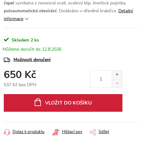
čepel
vyrobena z nerezové oceli, ocelový klip, linerlock pojistka,
poloautomatické otevírání
. Dodáváno v dřevěné krabičce.
Detailní
informace
Skladem
2 ks
12.8.2026
Možnosti doručení
650 Kč
537 Kč bez DPH
Měrná
cena:
VLOŽIT DO KOŠÍKU
Dotaz k produktu
Hlídací pes
Sdílet