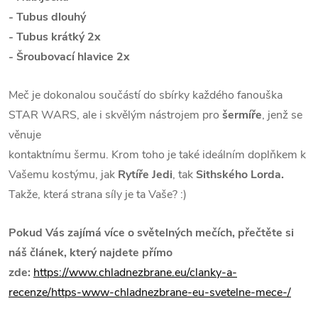
- Tubus dlouhý
- Tubus krátký 2x
- Šroubovací hlavice 2x
Meč je dokonalou součástí do sbírky každého fanouška
STAR WARS, ale i skvělým nástrojem pro
šermíře
, jenž se
věnuje
kontaktnímu šermu. Krom toho je také ideálním doplňkem k
Vašemu kostýmu, jak
Rytíře Jedi
, tak
Sithského Lorda.
Takže, která strana síly je ta Vaše? :)
Pokud Vás zajímá více o světelných mečích, přečtěte si
náš článek, který najdete přímo
zde:
https://www.chladnezbrane.eu/clanky-a-
recenze/https-www-chladnezbrane-eu-svetelne-mece-/