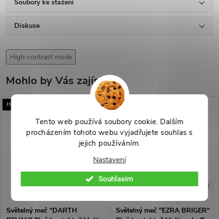
Soubory ke stažení
Diskuse
High-contrast mode
Mohlo by Vás zajímat
HQ!
HQ!
Tento web používá soubory cookie. Dalším
procházením tohoto webu vyjadřujete souhlas s
jejich používáním.
Nastavení
Souhlasím
-50%
-48%
19 999 Kč
20 999 Kč
Světelný meč "DARTH
Světelný meč "EZRA BRIGER"