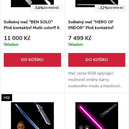
-54%
-32%
23 999 Kč
10 999 Kč
Světelný meč "BEN SOLO"
Světelný meč "HERO OF
Plně kontaktní! Multi-color!!! II.
ENDOR" Plně kontaktní!
jakost
Multi-color!!! RGB
11 000 Kč
7 499 Kč
Skladem
Skladem
DO KOŠÍKU
DO KOŠÍKU
Meč verze RGB oplývající
možností změny barvy,
zvukového modu a hlasitosti
zvuku. Perfektní pro tvrdé boje
HQ!
a tréninky.