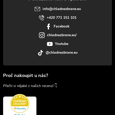
info
@
chladnezbrane.eu
+420 771 151 101
Facebook
chladnezbrane.eu/
Youtube
@chladnezbrane.eu
Proč nakoupit u nás?
Přečti si nějaké z našich recenzí 👇