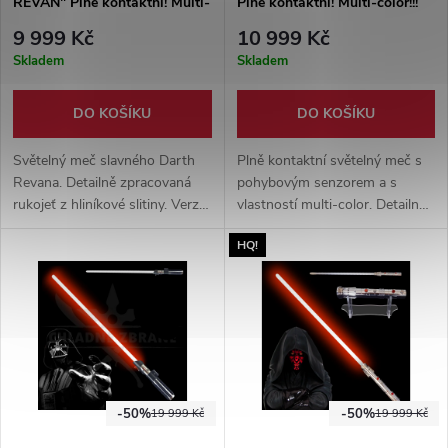
REVAN" Plně kontaktní! Multi-
Plně kontaktní! Multi-color!!!
color!!!
9 999 Kč
10 999 Kč
Skladem
Skladem
DO KOŠÍKU
DO KOŠÍKU
Světelný meč slavného Darth
Plně kontaktní světelný meč s
Revana. Detailně zpracovaná
pohybovým senzorem a s
rukojeť z hliníkové slitiny. Verze
vlastností multi-color. Detailně
RGB. Obsahuje několik
propracovaná rukojeť,
HQ!
zvukových módů, včetně módů
inspirována seriálovou
hlasitosti.
předlohou.
-50%
-50%
19 999 Kč
19 999 Kč