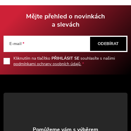
na kontaktní šerm.
na tvrdší kontaktní šerm.
Mějte přehled o novinkách
a slevách
Z
á
E-mail
ODEBÍRAT
p
Kliknutím na tlačítko
PŘIHLÁSIT SE
souhlasíte s našimi
podmínkami ochrany osobních údajů.
a
t
í