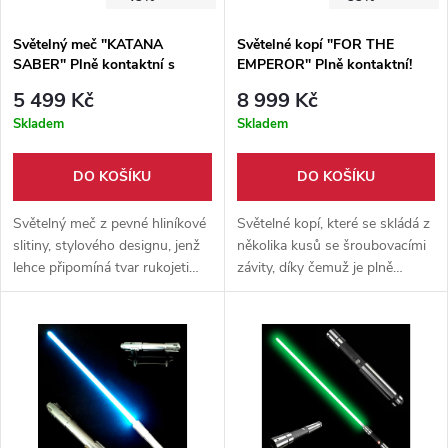
Světelný meč "KATANA
Světelné kopí "FOR THE
SABER" Plně kontaktní s
EMPEROR" Plně kontaktní!
ochranou ruky! Multi-color!!!
Multi-color!!!
5 499 Kč
8 999 Kč
Skladem
Skladem
DO KOŠÍKU
DO KOŠÍKU
Světelný meč z pevné hliníkové
Světelné kopí, které se skládá z
slitiny, stylového designu, jenž
několika kusů se šroubovacími
lehce připomíná tvar rukojeti
závity, díky čemuž je plně
katany. Funkce multicolor,
nastavitelné. Funkce multicolor
možnost odejmutí záštity.
+ citlivý pohybový senzor.