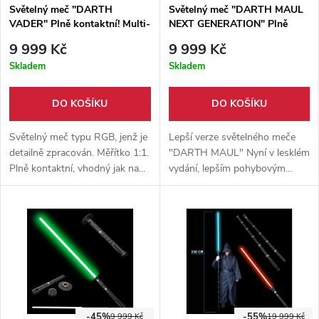
Světelný meč "DARTH
Světelný meč "DARTH MAUL
VADER" Plně kontaktní! Multi-
NEXT GENERATION" Plně
color!!! - RGB
kontaktní! Multi-COLOR!!!
9 999 Kč
9 999 Kč
Skladem
Skladem
DO KOŠÍKU
DO KOŠÍKU
Světelný meč typu RGB, jenž je
Lepší verze světelného meče
detailně zpracován. Měřítko 1:1.
"DARTH MAUL" Nyní v lesklém
Plně kontaktní, vhodný jak na
vydání, lepším pohybovým
výstavu tak pro kontaktní šerm.
senzorem a možností multi-
color. Replika vhodná jak na
výstavu tak kontaktní šerm.
-45%
-55%
9 999 Kč
19 999 Kč