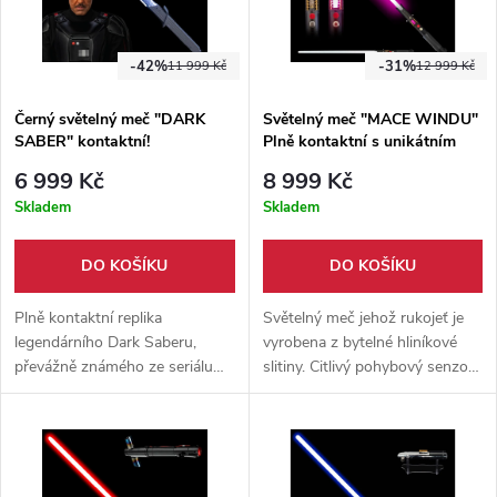
-42%
-31%
11 999 Kč
12 999 Kč
Černý světelný meč "DARK
Světelný meč "MACE WINDU"
SABER" kontaktní!
Plně kontaktní s unikátním
krystalem!
6 999 Kč
8 999 Kč
Skladem
Skladem
DO KOŠÍKU
DO KOŠÍKU
Plně kontaktní replika
Světelný meč jehož rukojeť je
legendárního Dark Saberu,
vyrobena z bytelné hliníkové
převážně známého ze seriálu
slitiny. Citlivý pohybový senzor,
Star Wars Klonové války.
plně kontaktní s 3 zvukovými
Vybavena pohybovým
módy.
senzorem a zvukovými efekty.