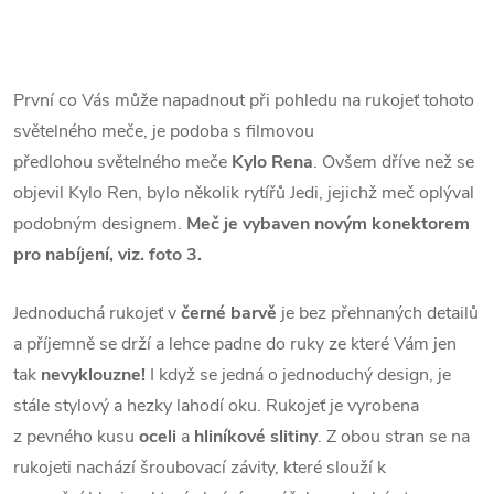
První co Vás může napadnout při pohledu na rukojeť tohoto
světelného meče, je podoba s filmovou
předlohou
světelného meče
Kylo Rena
. Ovšem dříve než se
objevil Kylo Ren, bylo několik rytířů Jedi, jejichž meč oplýval
podobným
designem.
Meč je vybaven novým konektorem
pro nabíjení, viz. foto 3.
Jednoduchá rukojeť v
černé barvě
je bez přehnaných detailů
a příjemně se drží a lehce padne do ruky ze které Vám
jen
tak
nevyklouzne!
I když se jedná o jednoduchý design, je
stále stylový a hezky lahodí oku. Rukojeť je vyrobena
z
pevného kusu
oceli
a
hliníkové slitiny
. Z obou stran se na
rukojeti nachází šroubovací závity, které slouží k