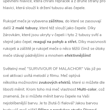
upevnění
hlavice, která chrání repráček a z druhé strany pro
hlavici, která slouží k držení tubusu alias čepele.
Rukojeť meče je vybavena
záštitou
, do které se zasouvají
další
2 malé tubusy
, které též slouží jako čepele.
Díky
žárovkám, které jsou ukryty v čepeli i tyto 2 tubusy svítí a
stejně jako čepel,
reagují
na pohyb a střet.
Díky masivnosti
rukojeti a záštitě je rukojeť meče o něco těžší čímž se útoky
meče stávají pádnějšími a mnohem
efektivnějšími!
Světelný meč "SURVIVOUR OF MALACHOR" Vás již po
své aktivaci uvítá melodií z filmu. Meč oplývá
několika
možnostmi
zvukových efektů
, které si můžete dle
libosti měnit. Krom toho má meč vlastnost
Multi-color
, což
znamená,
že si můžete měnit barvu čepele na Vaši
nejoblíbenější barvu. Je to žlutá či fialová? Jakou barvou
bude váš meč zářit?
Přímo z produkce studia Disney!