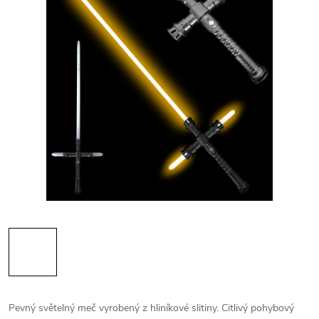
Pevný světelný meč vyrobený z hliníkové slitiny. Citlivý pohybový