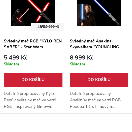
-45%
9 999 Kč
Světelný meč RGB "KYLO REN
Světelný meč Anakina
SABER" - Star Wars
Skywalkera "YOUNGLING
SLAYER 9000" RGB! Plně
5 499 Kč
8 999 Kč
kontaktní!
Skladem
Skladem
DO KOŠÍKU
DO KOŠÍKU
Detailně propracovaný Kylo
Detailně propracovaný
Renův světelný meč ve verzi
Anakinův meč ve verzi RGB.
RGB. Inspirovaný filmovým
Podoba 1:1 s filmovým
originálem. Meč disponuje
originálem. Meč disponuje
vlastností multi-color. Ideální
vlastností multi-color. Ideální
kousek nejen na výstavu ale i
kousek nejen na výstavu ale i