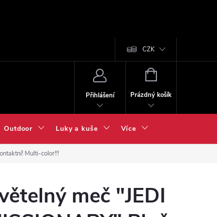
CZK
NÁKUPNÍ
KOŠÍK
Prázdný košík
Přihlášení
Outdoor
Luky a kuše
Více
aktní! Multi-color!!!
větelný meč "JEDI