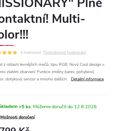
ISSIONARY" Plně
ontaktní! Multi-
olor!!!
Podrobnosti hodnocení
4 hodnocení
l z oblasti levnějších mečů, tipu RGB. Nový Cool design v
eno zlatém zbarvení. Funkce změny barev, pohybový
or, dotykový senzor a mnoho dalších.
Detailní informace
Skladem
>5 ks
12.8.2026
Možnosti doručení