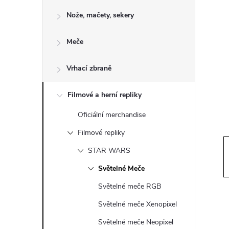
o
Nože, mačety, sekery
s
Meče
t
Vrhací zbraně
r
a
Filmové a herní repliky
Oficiální merchandise
n
Filmové repliky
n
STAR WARS
Světelné Meče
í
Světelné meče RGB
p
Světelné meče Xenopixel
Světelné meče Neopixel