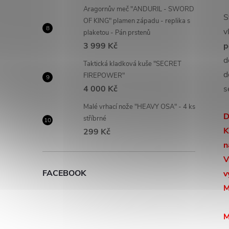
Aragornův meč "ANDURIL - SWORD
S
OF KING" plamen západu - replika s
v
plaketou - Pán prstenů
3 999 Kč
p
d
Taktická kladková kuše "SECRET
d
FIREPOWER"
4 000 Kč
s
Malé vrhací nože "HEAVY OSA" - 4 ks
D
stříbrné
K
299 Kč
n
V
FACEBOOK
v
M
M