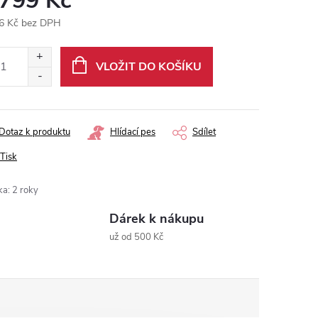
 799 Kč
6 Kč bez DPH
ná
:
VLOŽIT DO KOŠÍKU
Dotaz k produktu
Hlídací pes
Sdílet
Tisk
ka
:
2 roky
Dárek k nákupu
už od 500 Kč