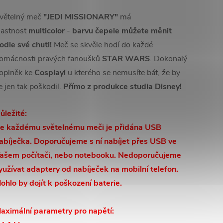
větelný meč
"JEDI MISSIONARY"
má
lastnost
multicolor
-
barvu čepele můžete měnit
odle své chuti!
Meč se skvěle hodí do každé
omácnosti pravých fanoušků
STAR WARS
. Dokonalý
oplněk ke
Cosplayi
u kterého se nemusíte bát, že by
e jen tak poškodil.
Přímo z produkce studia Disney!
ůležité:
e každému světelnému meči je přidána USB
abíječka. Doporučujeme s ní nabíjet přes USB ve
ašem počítači, nebo notebooku. Nedoporučujeme
yužívat adaptery od nabíječek na mobilní telefon.
ohlo by dojít k poškození baterie.
aximální parametry pro napětí: