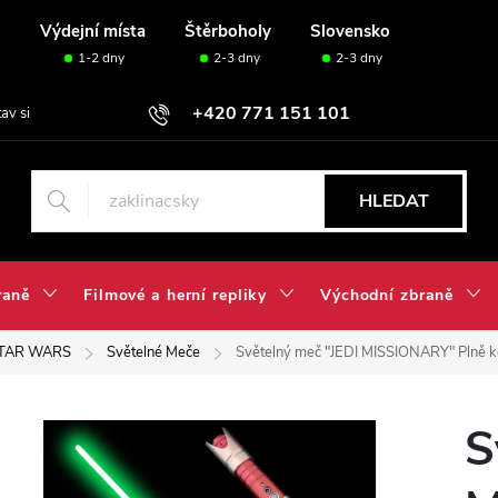
u
Výdejní místa
Štěrboholy
Slovensko
1-2 dny
2-3 dny
2-3 dny
+420 771 151 101
tav si svou sadu✅
HLEDAT
raně
Filmové a herní repliky
Východní zbraně
TAR WARS
Světelné Meče
Světelný meč "JEDI MISSIONARY" Plně kont
S