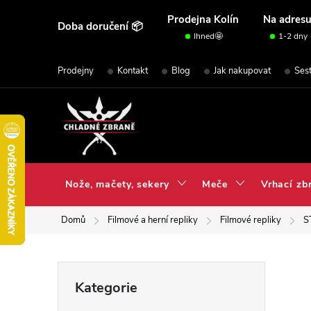
Přejít
Prodejna Kolín
Na adres
Doba doručení 📦
na
Ihned🤩
1-2 dny
obsah
Prodejny
Kontakt
Blog
Jak nakupovat
Ses
Nože, mačety, sekery
Meče
Vrhací zb
Domů
Filmové a herní repliky
Filmové repliky
S
P
Přeskočit
Kategorie
kategorie