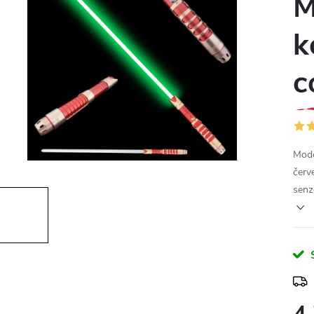
M
k
c
Mode
červ
senz