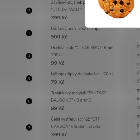
Závěsný stojánek pro 2 meče
-
"DELUXE WALL"
p
399 Kč
-
Dárkový poukaz na nákup
-
500 Kč
M
Ocelové kule "CLEAR SHOT" 6mm -
n
100ks!
99 Kč
r
p
Náboje / šipky do foukaček - 20 ks!
K
79 Kč
m
Tréninkový motýlek "FANTASY
h
BALISONG" - 8 druhů!
z
99 Kč
m
Čelní vystřelovací nůž "OTF
p
CARBON" s hrotem na sklo
k
399 Kč