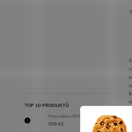
R
S
v
p
z
ž
d
TOP 10 PRODUKTŮ
s
Vrhací sekera "BANDITOS" železná
v
399 Kč