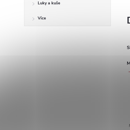
Luky a kuše
Více
S
M