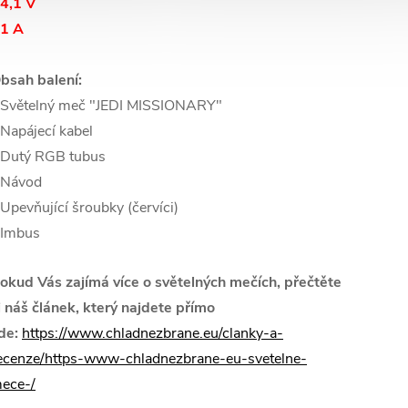
 4,1 V
 1 A
bsah balení:
 Světelný meč "JEDI MISSIONARY"
 Napájecí kabel
 Dutý RGB tubus
 Návod
 Upevňující šroubky (červíci)
 Imbus
okud Vás zajímá více o světelných mečích, přečtěte
i náš článek, který najdete přímo
de:
https://www.chladnezbrane.eu/clanky-a-
ecenze/https-www-chladnezbrane-eu-svetelne-
ece-/