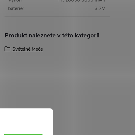
Výkon
TR 18650 3800 mAh
baterie
:
3.7V
Produkt naleznete v této kategorii
Světelné Meče