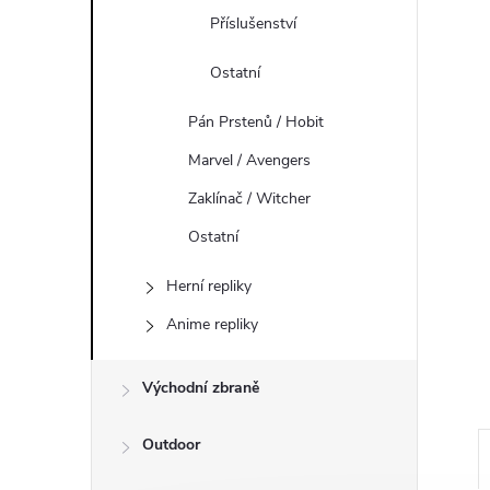
a
Příslušenství
n
Ostatní
e
Pán Prstenů / Hobit
l
Marvel / Avengers
Zaklínač / Witcher
Ostatní
Herní repliky
Anime repliky
Východní zbraně
Outdoor