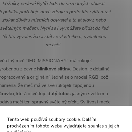
křižníky, vedené Rytíři Jedi, do neznámých oblastí.
epublika potřebuje nové zdroje a proto tito rytíři musí
získat důvěru místních obyvatel a to ať slovy, nebo
světelným mečem. Nyní se i vy můžete přidat do řaď
těchto vyvolených a stát se vlastníkem, světelného
meče!!!
větelný meč "JEDI MISSIONARY" má rukojeť
yrobenou z pevné
hliníkové slitiny
. Design je detailně
ropracovaný a originální. Jedná se o model
RGB
, což
namená, že meč má ve své rukojeti zapojenou
árovku
, která osvětluje
dutý tubus
jasným světlem a
odává meči ten správný světelný efekt. Svítivost meče
i můžete také změnit, díky módu, který Vám umožní si
ybrat ze 3 možností:
Tento web používá soubory cookie. Dalším
procházením tohoto webu vyjadřujete souhlas s jejich