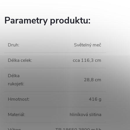
Parametry produktu:
Druh
:
Světelný meč
Délka celek
:
cca 116,3 cm
Délka
28,8 cm
rukojeti
:
Hmotnost
:
416 g
Materiál
:
hliníková slitina