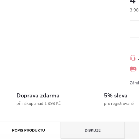
4
3 96
Měr
cena
Záru
Doprava zdarma
5% sleva
při nákupu nad 1 999 Kč
pro registrované
POPIS PRODUKTU
DISKUZE