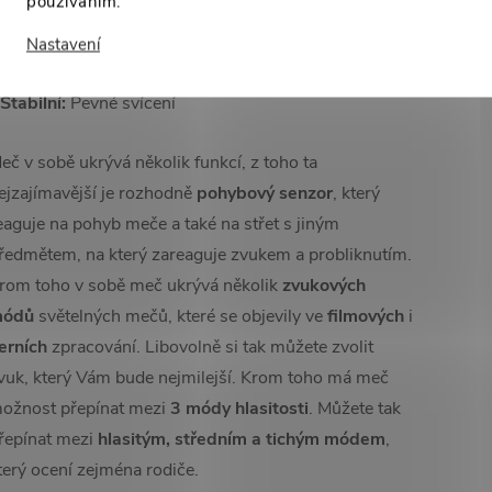
používáním.
 Nestabilní:
Meč rychle problikává (nedoporučujeme
ro epileptiky)
Nastavení
 Jemně stabilní:
Slabé blikání
 Stabilní:
Pevné svícení
eč v sobě ukrývá několik funkcí, z toho ta
ejzajímavější je rozhodně
pohybový senzor
, který
eaguje na pohyb meče a také na střet s jiným
ředmětem, na který zareaguje zvukem a probliknutím.
rom toho v sobě meč ukrývá několik
zvukových
ódů
světelných mečů, které se objevily ve
filmových
i
erních
zpracování. Libovolně si tak můžete zvolit
vuk, který Vám bude nejmilejší. Krom toho má meč
ožnost přepínat mezi
3
módy hlasitosti
. Můžete tak
řepínat mezi
hlasitým, středním a tichým módem
,
terý ocení zejména rodiče.