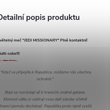
Detailní popis produktu
větelný meč "JEDI MISSIONARY" Plně kontaktní!
ulti-color!!!
"Když se připojíte k Republice, můžeme Vás všechny
ochránit."
Boje se rozrůstají až k hranicím známé galaxie.
Klonové války si vybírají svou daň zásoby včetně
financí pomalu docházejí. Republika proto tajně vysílá