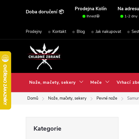
Přejít
Prodejna Kolín
Na adres
Doba doručení 📦
na
Ihned🤩
1-2 dny
obsah
Prodejny
Kontakt
Blog
Jak nakupovat
Ses
Nože, mačety, sekery
Meče
Vrhací zb
Domů
Nože, mačety, sekery
Pevné nože
Samur
P
Přeskočit
Kategorie
kategorie