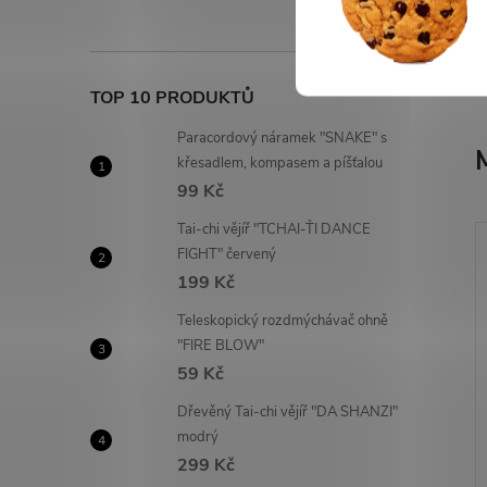
TOP 10 PRODUKTŮ
Paracordový náramek "SNAKE" s
křesadlem, kompasem a píšťalou
99 Kč
Tai-chi vějíř "TCHAI-ŤI DANCE
FIGHT" červený
199 Kč
Teleskopický rozdmýchávač ohně
"FIRE BLOW"
59 Kč
Dřevěný Tai-chi vějíř "DA SHANZI"
modrý
299 Kč