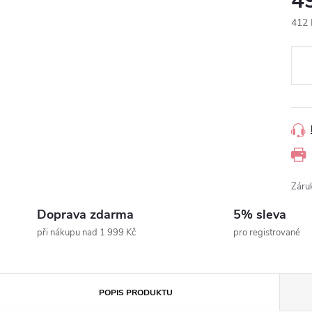
4
412 
Měr
cena
Záru
Doprava zdarma
5% sleva
při nákupu nad 1 999 Kč
pro registrované
POPIS PRODUKTU