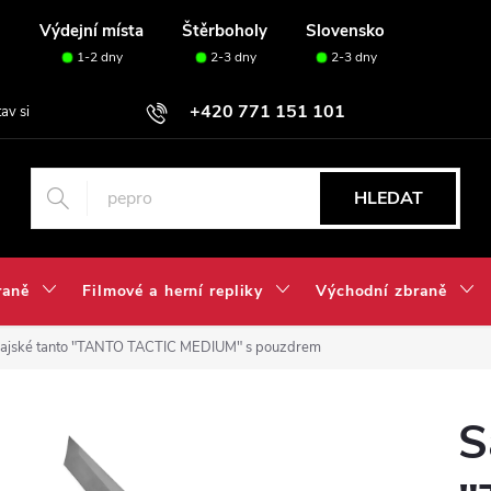
u
Výdejní místa
Štěrboholy
Slovensko
1-2 dny
2-3 dny
2-3 dny
+420 771 151 101
tav si svou sadu✅
HLEDAT
raně
Filmové a herní repliky
Východní zbraně
ajské tanto "TANTO TACTIC MEDIUM" s pouzdrem
S