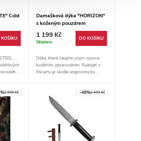
TE" Cold
Damašková dýka "HORIZON"
s koženým pouzdrem
1 199 Kč
 KOŠÍKU
DO KOŠÍKU
Skladem
STEEL,
Dýka, která zaujme svým vysoce
olehlivých
kvalitním zpracováním. Rukojeť z
Japonského
Micarty je skvěle ergonomicky
domů i do
zpracovaná. Pouzdro z pravé hovězí
kůže.
3%
-48%
2 999 Kč
2 499 Kč