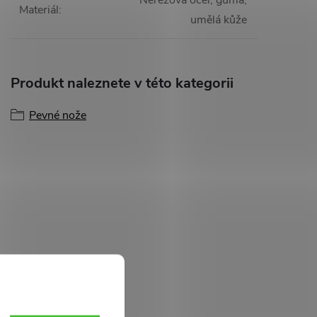
Nerezová ocel, guma,
Materiál
:
umělá kůže
Produkt naleznete v této kategorii
Pevné nože