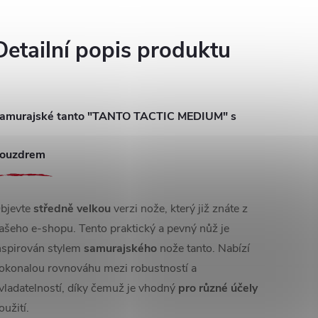
Detailní popis produktu
amurajské tanto "TANTO TACTIC MEDIUM" s
ouzdrem
bjevte
středně velkou
verzi nože, který již znáte z
ašeho e-shopu. Tento praktický a pevný nůž je
nspirován stylem
samurajského
nože tanto. Nabízí
okonalou rovnováhu mezi robustností a
vladatelností, díky čemuž je vhodný
pro různé účely
oužití.