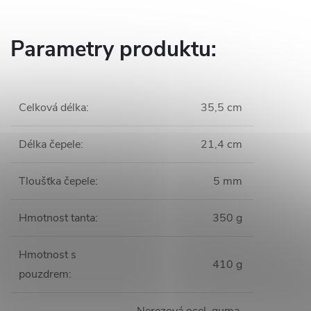
Parametry produktu:
Celková délka
:
35,5 cm
Délka čepele
:
21,4 cm
Tloušťka čepele
:
5 mm
Hmotnost tanta
:
350 g
Hmotnost s
410 g
pouzdrem
: