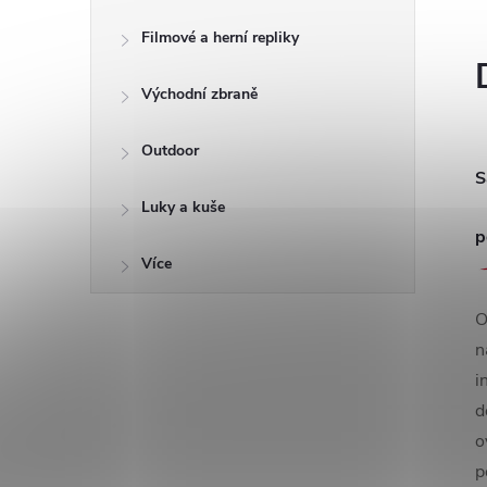
Filmové a herní repliky
Východní zbraně
Outdoor
S
Luky a kuše
p
Více
O
n
i
d
o
p