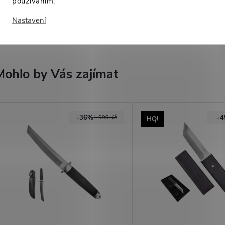
používáním.
Nastavení
High-contrast mode
Mohlo by Vás zajímat
-36%
-
1 099 Kč
HQ!