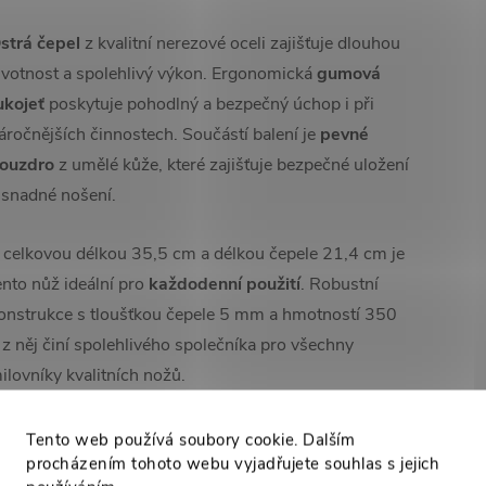
strá čepel
z kvalitní nerezové oceli zajišťuje dlouhou
ivotnost a spolehlivý výkon. Ergonomická
gumová
ukojeť
poskytuje pohodlný a bezpečný úchop i při
áročnějších činnostech. Součástí balení je
pevné
ouzdro
z umělé kůže, které zajišťuje bezpečné uložení
 snadné nošení.
 celkovou délkou 35,5 cm a délkou čepele 21,4 cm je
ento nůž ideální pro
každodenní použití
. Robustní
onstrukce s tloušťkou čepele 5 mm a hmotností 350
 z něj činí spolehlivého společníka pro všechny
ilovníky kvalitních nožů.
Tento web používá soubory cookie. Dalším
procházením tohoto webu vyjadřujete souhlas s jejich