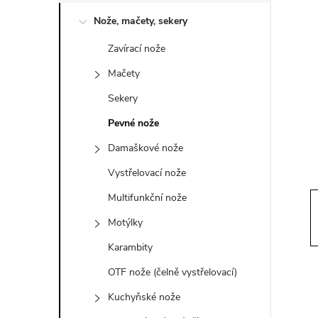
o
Nože, mačety, sekery
s
Zavírací nože
t
Mačety
r
Sekery
Pevné nože
a
Damaškové nože
n
Vystřelovací nože
Multifunkční nože
n
Motýlky
í
Karambity
OTF nože (čelně vystřelovací)
p
Kuchyňské nože