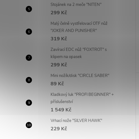
Stojánek na 2 meče "NITEN"
299 Kč
Malý čelně vystřelovací OTF nůž
"JOKER AND PUNISHER"
319 Kč
Zavírací EDC nůž "FOXTROT" s
klipem na opasek
299 Kč
Mini nožík/disk "CIRCLE SABER"
89 Kč
Kladkový luk "PROFI BEGINNER" +
příslušenství
1 549 Kč
Vrhací nože "SILVER HAWK"
229 Kč