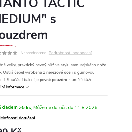
TANTO TACTIC
EDIUM" s
ouzdrem
Podrobnosti hodnocení
Neohodnoceno
dně velký, praktický pevný nůž ve stylu samurajského nože
o. Ostrá čepel vyrobena z
nerezové oceli
s gumovou
etí. Součástí balení je
pevné pouzdro
z umělé kůže.
ilní informace
Skladem
>5 ks
11.8.2026
Možnosti doručení