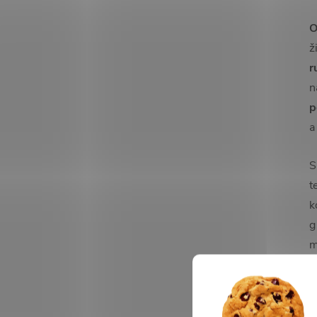
O
ž
r
n
p
a
S
t
k
g
m