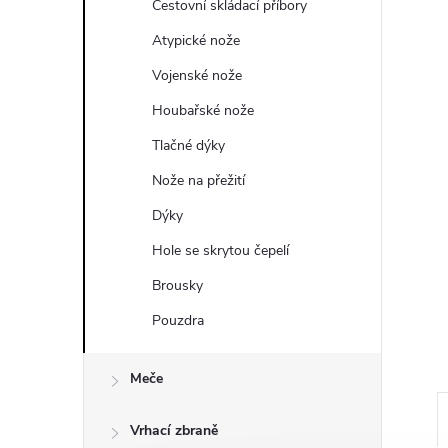
a
Cestovní skládací příbory
n
Atypické nože
Vojenské nože
e
Houbařské nože
l
Tlačné dýky
Nože na přežití
Dýky
Hole se skrytou čepelí
Brousky
Pouzdra
Meče
Vrhací zbraně