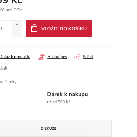
99 Kč
Kč bez DPH
ná
:
VLOŽIT DO KOŠÍKU
Dotaz k produktu
Hlídací pes
Sdílet
Tisk
ka
:
2 roky
Dárek k nákupu
už od 500 Kč
DISKUZE