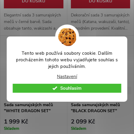
DO KOŠÍKU
DO KOŠÍKU
Elegantní sada 3 samurajských
Dekorační sada 3 samurajských
mečů v černé barvě. Sada
mečů (Katana, wakuzaši, tanto),
obsahuje tanto, wakizashi a
v modrém provedení. Kvalitní
katanu. Jedná se o čistě
karbonová ocel, zdobné detaily.
výstavní kousek.
To vše v černém, dřevěném
stojánku.
Tento web používá soubory cookie. Dalším
procházením tohoto webu vyjadřujete souhlas s
jejich používáním.
Nastavení
Souhlasím
-43%
-40%
3 499 Kč
3 499 Kč
Sada samurajských mečů
Sada samurajských mečů
"WHITE DRAGON SET"
"BLACK DRAGON SET"
1 999 Kč
2 099 Kč
Skladem
Skladem