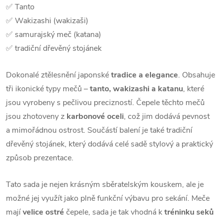
✅ Tanto
✅ Wakizashi (wakizaši)
✅ samurajský meč (katana)
✅ tradiční dřevěný stojánek
Dokonalé ztělesnění japonské
tradice a elegance
. Obsahuje
tři ikonické typy mečů –
tanto, wakizashi a katanu
, které
jsou vyrobeny s pečlivou precizností. Čepele těchto mečů
jsou zhotoveny z
karbonové oceli
, což jim dodává pevnost
a mimořádnou ostrost. Součástí balení je také tradiční
dřevěný stojánek, který dodává celé sadě stylový a praktický
způsob prezentace.
Tato sada je nejen krásným sběratelským kouskem, ale je
možné jej využít jako plně funkční výbavu pro sekání. Meče
mají
velice ostré
čepele, sada je tak vhodná k
tréninku seků