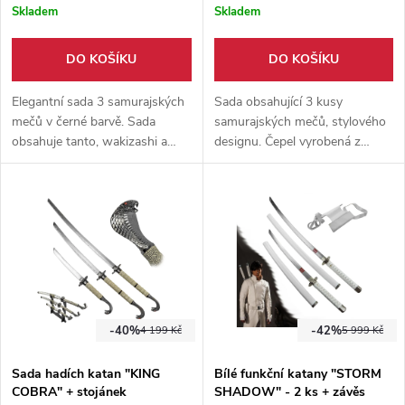
Skladem
Skladem
DO KOŠÍKU
DO KOŠÍKU
Elegantní sada 3 samurajských
Sada obsahující 3 kusy
mečů v černé barvě. Sada
samurajských mečů, stylového
obsahuje tanto, wakizashi a
designu. Čepel vyrobená z
katanu. Jedná se o čistě
nerezové oceli. Součástí balení
výstavní kousek.
je pevný dřevěný stojánek.
-40%
-42%
4 199 Kč
5 999 Kč
Sada hadích katan "KING
Bílé funkční katany "STORM
COBRA" + stojánek
SHADOW" - 2 ks + závěs