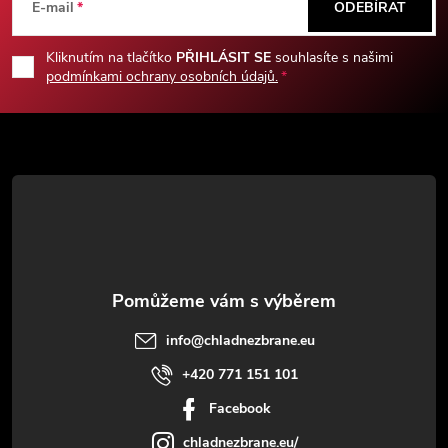
á
E-mail
ODEBÍRAT
p
Kliknutím na tlačítko
PŘIHLÁSIT SE
souhlasíte s našimi
podmínkami ochrany osobních údajů.
a
t
í
info
@
chladnezbrane.eu
+420 771 151 101
Facebook
chladnezbrane.eu/