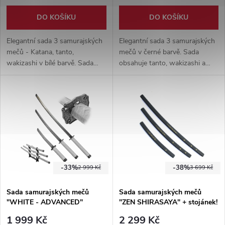
DO KOŠÍKU
DO KOŠÍKU
Elegantní sada 3 samurajských
Elegantní sada 3 samurajských
mečů - Katana, tanto,
mečů v černé barvě. Sada
wakizashi v bílé barvě. Sada
obsahuje tanto, wakizashi a
obsahuje tanto, wakizashi a
katanu. Jedná se o čistě
katanu. Jedná se o čistě
výstavní kousek.
výstavní kousek.
-33%
-38%
2 999 Kč
3 699 Kč
Sada samurajských mečů
Sada samurajských mečů
"WHITE - ADVANCED"
"ZEN SHIRASAYA" + stojánek!
1 999 Kč
2 299 Kč