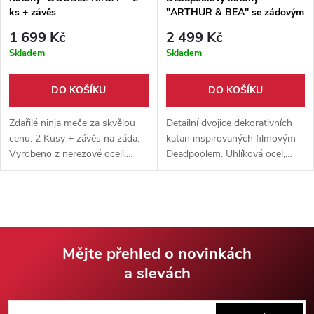
ks + závěs
"ARTHUR & BEA" se zádovým
závěsem - Marvel
1 699 Kč
2 499 Kč
Skladem
Skladem
DO KOŠÍKU
DO KOŠÍKU
Zdařilé ninja meče za skvělou
Detailní dvojice dekorativních
cenu. 2 Kusy + závěs na záda.
katan inspirovaných filmovým
Vyrobeno z nerezové oceli.
Deadpoolem. Uhlíková ocel,
Propracované detaily a
dřevo, kov a eko-kůže – ideální
okouzlující design. Vhodné k
pro sběratele i cosplay.
cosplayi.
Mějte přehled o novinkách
a slevách
Z