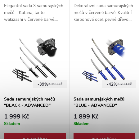
Elegantní sada 3 samurajských
Dekorativní sada samurajských
mečů - Katana, tanto,
mečů v červené barvě. Kvalitní
wakizashi v červené barvě.
karbonová ocel, pevné dřevo,
Sada obsahuje tanto, wakizashi
zdobné detaily. To vše v
a katanu. Jedná se o čistě
trojmístném stojánku černé
výstavní kousek.
barvy.
-39%
-42%
3 299 Kč
3 299 Kč
Sada samurajských mečů
Sada samurajských mečů
"BLACK - ADVANCED"
"BLUE - ADVANCED"
1 999 Kč
1 899 Kč
Skladem
Skladem