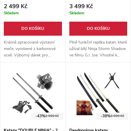
2 499 Kč
3 499 Kč
Skladem
Skladem
DO KOŠÍKU
DO KOŠÍKU
Krásně zpracované výstavní
Plně funkční replika katan, které
meče, vyrobené z karbonové
užíval bílý Ninja Storm Shadow
oceli. Výborný dárek pro
ve filmu G.I. Joe. Vhodné k
chovatele hadů. Součástí balení
tréninku seků. Součástí balení
je dřevěný stojánek.
je zádový popruh.
-43%
-38%
2 999 Kč
3 999 Kč
Katany "DOUBLE NINJA" - 2
Deadpoolovy katany