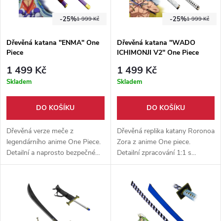
-25%
-25%
1 999 Kč
1 999 Kč
Dřevěná katana "ENMA" One
Dřevěná katana "WADO
Piece
ICHIMONJI V2" One Piece
1 499 Kč
1 499 Kč
Skladem
Skladem
DO KOŠÍKU
DO KOŠÍKU
Dřevěná verze meče z
Dřevěná replika katany Roronoa
legendárního anime One Piece.
Zora z anime One piece.
Detailní a naprosto bezpečné
Detailní zpracování 1:1 s
zpracování. Vhodný doplněk ke
originálem. Vhodné jako
cosplayi.
doplněk ke cosplayi i na
prostorový trénink.