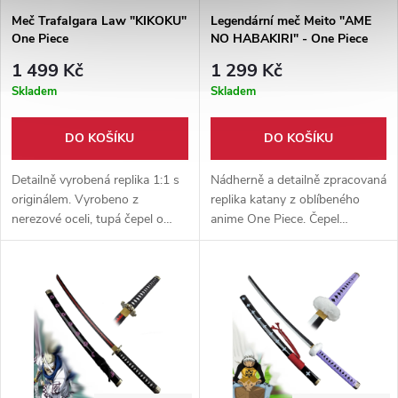
Meč Trafalgara Law "KIKOKU"
Legendární meč Meito "AME
One Piece
NO HABAKIRI" - One Piece
1 499 Kč
1 299 Kč
Skladem
Skladem
DO KOŠÍKU
DO KOŠÍKU
Detailně vyrobená replika 1:1 s
Nádherně a detailně zpracovaná
originálem. Vyrobeno z
replika katany z oblíbeného
nerezové oceli, tupá čepel o
anime One Piece. Čepel
délce 91,4. Vhodné jako
vyrobena z pevné uhlíkové oceli
doplněk ke cosplayi Dřevěná
+ pevná dřevěná pochva.
pochva součástí balení.