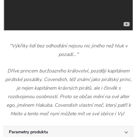
"Výkřiky lidí bez odhodlání nejsou nic jiného než hluk v
pozadí..."
Dříve princem buržoazního království, později kapitánem
pirátské posádky. Covendish, též známí jako pirátský princ,
je nejen kapitánem krásných pirátů, ale i člověk s
rozdvojenou osobností. Proto se občas mění na své alter
ego, jménem Hakuba. Covendish vlastní meč, který patří k
Meito a tento meč nyní můžete mít ve své sbírce i Vy!
Parametry produktu