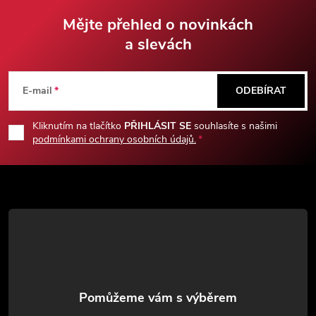
Mějte přehled o novinkách
a slevách
Z
á
E-mail
ODEBÍRAT
p
Kliknutím na tlačítko
PŘIHLÁSIT SE
souhlasíte s našimi
podmínkami ochrany osobních údajů.
a
t
í