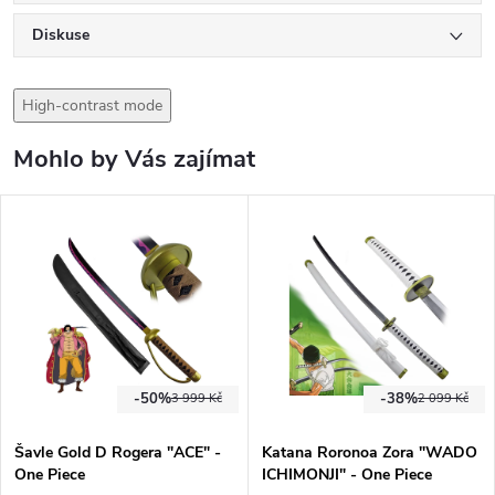
Diskuse
High-contrast mode
Mohlo by Vás zajímat
-50%
-38%
3 999 Kč
2 099 Kč
Šavle Gold D Rogera "ACE" -
Katana Roronoa Zora "WADO
One Piece
ICHIMONJI" - One Piece