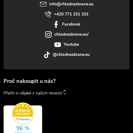
info
@
chladnezbrane.eu
+420 771 151 101
Facebook
chladnezbrane.eu/
Youtube
@chladnezbrane.eu
Proč nakoupit u nás?
Přečti si nějaké z našich recenzí 👇