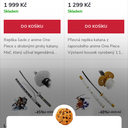
1 999 Kč
1 299 Kč
Skladem
Skladem
DO KOŠÍKU
DO KOŠÍKU
Replika šavle z anime One
Přesná replika katana z
Piece s drobnými prvky katany.
Japonského anime One Piece.
Meč, který užíval legendárná
Výstavní kousek vyrobený 1:1 s
Gold D Roger, vyrobená z
originální předlohou. Vhodný
nerezové oceli N420. Pochva
doplněk ke cosplayi.
součástí balení.
-45%
-48%
1 999 Kč
2 499 Kč
Lawova katana "SWORD OF
Samurajský meč Meito "AME