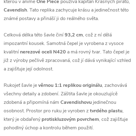
kterou v anime
One Piece
používá kapitán Krásných pirátů,
Cavendish
. Tato replika zachycuje krásu a jedinečnost této
známé postavy a přináší ji do reálného světa.
Celková délka této šavle činí
93,2 cm
, což z ní dělá
impozantní kousek. Samotná čepel je vyrobena z vysoce
kvalitní
nerezové oceli N420
a má rovný tvar. Tato čepel je
již z výroby pečlivě zpracovaná, což jí dává vynikající vzhled
a zajišťuje její odolnost.
Rukojeť šavle je
věrnou 1:1 replikou originálu
, zachovává
všechny detaily a zdobení. Záštita šavle je okouzlujícě
zdobená a připomíná nám
Cavendishovu
jedinečnou
osobnost. Prostor pro ruku je vyroben z
tvrdého plastu
,
který je obdařený
protiskluzovým povrchem
, což zajišťuje
pohodlný úchop a kontrolu během použití.