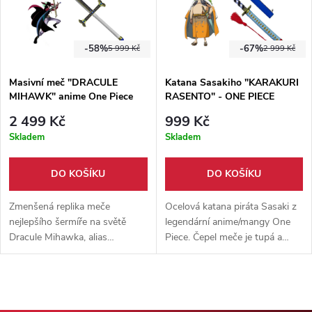
-58%
-67%
5 999 Kč
2 999 Kč
Masivní meč "DRACULE
Katana Sasakiho "KARAKURI
MIHAWK" anime One Piece
RASENTO" - ONE PIECE
2 499 Kč
999 Kč
Skladem
Skladem
DO KOŠÍKU
DO KOŠÍKU
Zmenšená replika meče
Ocelová katana piráta Sasaki z
nejlepšího šermíře na světě
legendární anime/mangy One
Dracule Mihawka, alias
Piece. Čepel meče je tupá a
Jestřábího oka. Propracované
vyrobena z karbonové oceli,
detaily, ideální ke cosplay.
dodáváno s pochvou z eko-
Pouzdro součástí balení.
kůže. Vhodné pro cosplay, či na
výstavu.