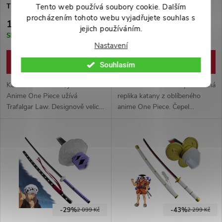
TRAFALGAR LAW" One Piece
NO HABAKIRI - V2" - One
Tento web používá soubory cookie. Dalším
Piece
procházením tohoto webu vyjadřujete souhlas s
1 099 Kč
1 299 Kč
jejich používáním.
Skladem
Skladem
Nastavení
DO KOŠÍKU
DO KOŠÍKU
Souhlasím
Katana verze meče, jenž v
Nádherně a detailně zpracovaná
Anime One Piece užívá
replika katany z oblíbeného
Trafalgar Law. Designově velice
anime One Piece. Čepel
podobná originálu. Čistě
vyrobena z pevné uhlíkové oceli
výstavní kousek z karbonové
+ pevná dřevěná pochva.
oceli.
-29%
-43%
2 099 Kč
2 299 Kč