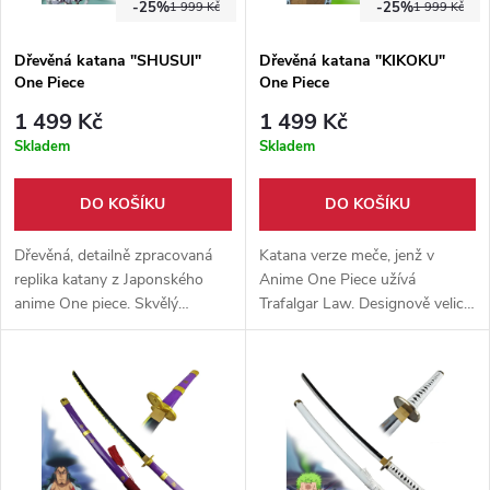
-25%
-25%
1 999 Kč
1 999 Kč
Dřevěná katana "SHUSUI"
Dřevěná katana "KIKOKU"
One Piece
One Piece
1 499 Kč
1 499 Kč
Skladem
Skladem
DO KOŠÍKU
DO KOŠÍKU
Dřevěná, detailně zpracovaná
Katana verze meče, jenž v
replika katany z Japonského
Anime One Piece užívá
anime One piece. Skvělý
Trafalgar Law. Designově velice
doplněk ke cosplayi. Součástí
podobná originálu. Čistě
meče je též dřevěná pochva,
výstavní kousek ze dřeva,
vyrobena 1:1 s originálem.
vhodný ke cosplayi.