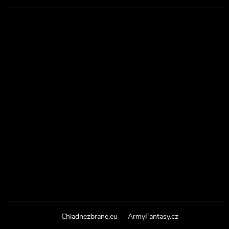
Chladnezbrane.eu
ArmyFantasy.cz