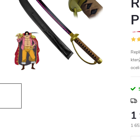
R
P
Repl
kter
ocel
1
1 65
Měr
cena