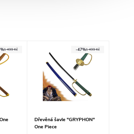
7%
-47%
1 499 Kč
1 499 Kč
 One
Dřevěná šavle "GRYPHON"
One Piece