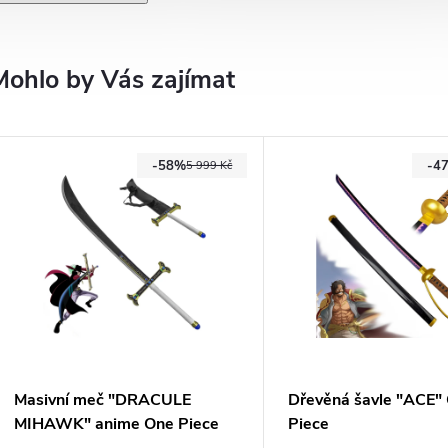
Mohlo by Vás zajímat
-58%
-4
5 999 Kč
Masivní meč "DRACULE
Dřevěná šavle "ACE"
MIHAWK" anime One Piece
Piece