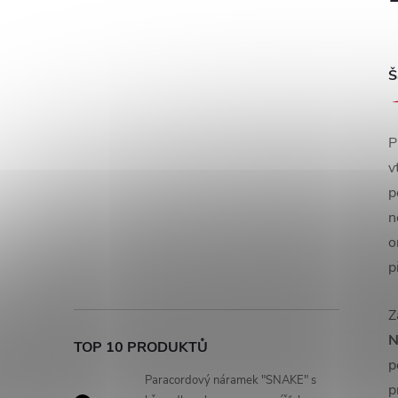
Š
P
v
p
n
o
p
Z
N
TOP 10 PRODUKTŮ
p
Paracordový náramek "SNAKE" s
p