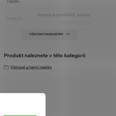
čepele
:
Nerezová ocel N420, bavlna,
Materiál
:
eko kůže, guma
VŠECHNY PARAMETRY
Produkt naleznete v této kategorii
Filmové a herní repliky