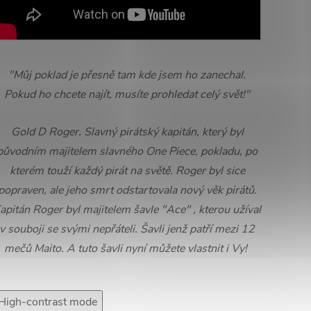
"Můj poklad je přesně tam kde jsem ho zanechal.
Pokud ho chcete najít, musíte prohledat celý svět!"
Gold D Roger. Slavný pirátský kapitán, který byl
původním majitelem slavného One Piece, pokladu, po
kterém touží každý pirát na světě. Roger byl sice
popraven, ale jeho smrt odstartovala nový věk pirátů.
apitán Roger byl majitelem šavle "Ace" , kterou užíval
v souboji se svými nepřáteli. Šavli jenž patří mezi 12
mečů Maito. A tuto šavli nyní můžete vlastnit i Vy!
High-contrast mode