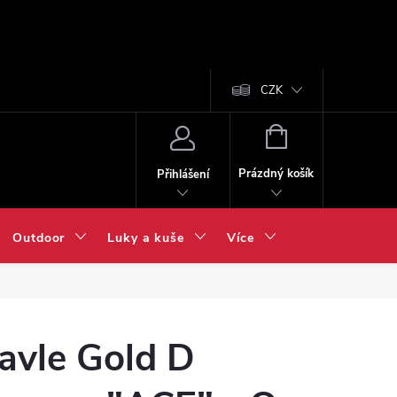
CZK
NÁKUPNÍ
KOŠÍK
Prázdný košík
Přihlášení
Outdoor
Luky a kuše
Více
avle Gold D