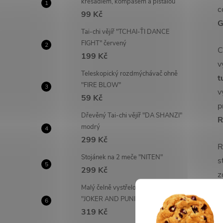
křesadlem, kompasem a píšťalou
c
99 Kč
G
Tai-chi vějíř "TCHAI-ŤI DANCE
FIGHT" červený
C
199 Kč
v
Teleskopický rozdmýchávač ohně
t
"FIRE BLOW"
v
59 Kč
p
Dřevěný Tai-chi vějíř "DA SHANZI"
R
modrý
299 Kč
R
Stojánek na 2 meče "NITEN"
s
299 Kč
z
Malý čelně vystřelovací OTF nůž
r
"JOKER AND PUNISHER"
n
319 Kč
n