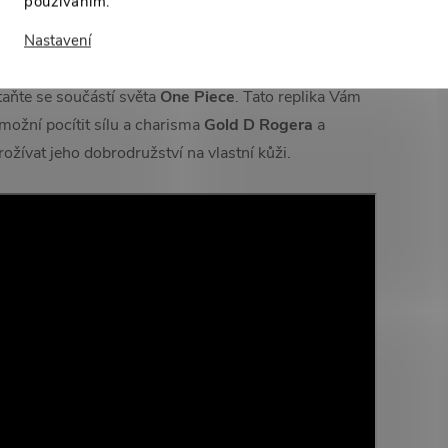
používáním.
 autenticitu k vašemu
cosplayi.
Nastavení
řidejte si tuto ohromující
repliku šavle
do své sbírky a
taňte se součástí světa
One Piece
. Tato replika Vám
možní pocítit sílu a charisma
Gold D Rogera
a
rožívat jeho dobrodružství na vlastní kůži.