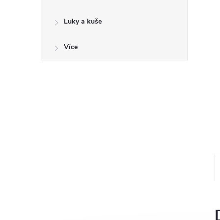
a
n
Luky a kuše
e
Více
l