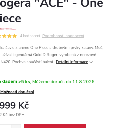
ogera "ACE" - One
iece
Podrobnosti hodnocení
4 hodnocení
ika šavle z anime One Piece s drobnými prvky katany. Meč,
ý užíval legendárná Gold D Roger, vyrobená z nerezové
i N420. Pochva součástí balení.
Detailní informace
Skladem
>5 ks
11.8.2026
Možnosti doručení
 999 Kč
2 Kč bez DPH
ná
: