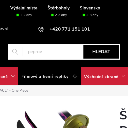
u
Výdejní místa
Štěrboholy
Slovensko
1-2 dny
2-3 dny
2-3 dny
+420 771 151 101
tav si svou sadu✅
HLEDAT
Filmové a herní repliky
raně
Východní zbraně
ACE" - One Piece
Š