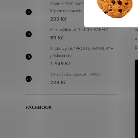
Zavírací EDC nůž "FOXTROT" s
a
klipem na opasek
299 Kč
P
s
Mini nožík/disk "CIRCLE SABER"
89 Kč
u
p
Kladkový luk "PROFI BEGINNER" +
příslušenství
1 549 Kč
Vrhací nože "SILVER HAWK"
229 Kč
FACEBOOK