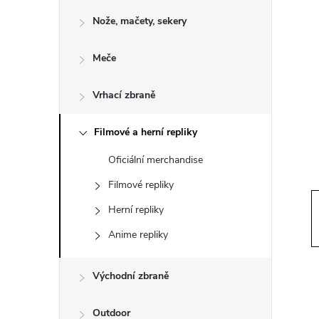
o
Nože, mačety, sekery
s
Meče
t
Vrhací zbraně
r
a
Filmové a herní repliky
Oficiální merchandise
n
Filmové repliky
n
Herní repliky
Anime repliky
í
p
Východní zbraně
Outdoor