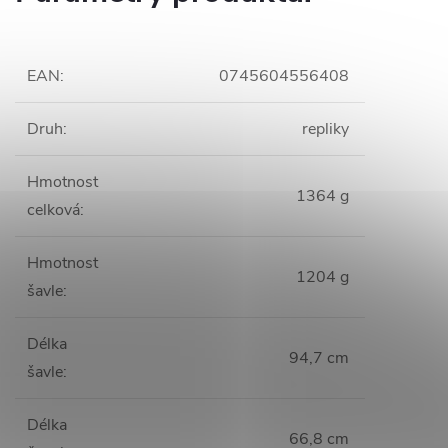
EAN
:
0745604556408
Druh
:
repliky
Hmotnost
1364 g
celková
:
Hmotnost
1204 g
šavle
:
Délka
94,7 cm
šavle
:
Délka
66,8 cm