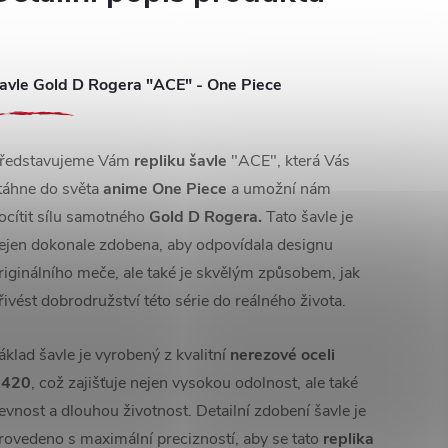
avle Gold D Rogera "ACE" - One Piece
ředstavujeme Vám
repliku šavle
"ACE", která Vás
táhne do světa
anime One Piece
a umožní nám
ocítit sílu samotného
Gold D Rogera.
Tato šavle je
ejen dokonale zdobena, aby odpovídala designu
riginálního meče, ale také je skvělým způsobem, jak
řivést dobrodružství této série do reálného života.
áklad šavle je vyrobený z kvalitní
nerezové oceli
420
, což zajišťuje nejen vysokou odolnost, ale také
evnost a dlouhou životnost. Detailní zdobení šavle je
rovedeno s maximální precizností, aby se tato
replika