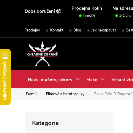
Přejít
Prodejna Kolín
Na adres
Doba doručení 📦
na
Ihned🤩
1-2 dny
obsah
Prodejny
Kontakt
Blog
Jak nakupovat
Ses
Nože, mačety, sekery
Meče
Vrhací zb
Domů
Filmové a herní repliky
Šavle Gold D Rogera "
P
Přeskočit
Kategorie
kategorie