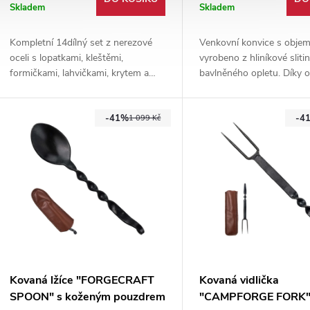
Skladem
Skladem
Kompletní 14dílný set z nerezové
Venkovní konvice s obje
oceli s lopatkami, kleštěmi,
vyrobeno z hliníkové sliti
formičkami, lahvičkami, krytem a
bavlněného opletu. Díky o
čisticím náčiním. Perfektní na BBQ,
nespálíte ruce a díky lehk
teppanyaki i domácí grilování.
Vám konvice nebude vadi
-41%
-4
dlouhých cestách.
1 099 Kč
Kovaná lžíce "FORGECRAFT
Kovaná vidlička
SPOON" s koženým pouzdrem
"CAMPFORGE FORK"