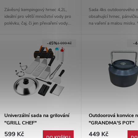
Závěsný kempingový hrnec 4,2L,
Sada 4ks outdoorového 
ideální pro větší množství vody pro
obsahující hrnec, pánvičku
polévku, čaj, či jen převaření vody.
na vaření a malou misku.
Vyrobeno z hliníku, nerezové oceli a
ze slitiny hliníku s dřevěn
plastu.
rukojeťmi, které lze sklopi
-45%
-
snadný přenos celého set
1 099 Kč
Univerzální sada na grilování
Outdoorová konvice n
"GRILL CHEF"
"GRANDMA'S POT"
599 Kč
449 Kč
DO KOŠÍKU
DO