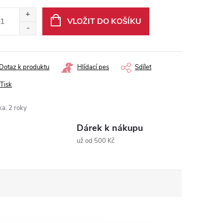
ná
:
VLOŽIT DO KOŠÍKU
Dotaz k produktu
Hlídací pes
Sdílet
Tisk
ka
:
2 roky
Dárek k nákupu
už od 500 Kč