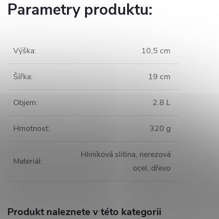
Parametry produktu:
Výška
:
10,5 cm
Šířka
:
19 cm
Objem
:
2.8 L
Hmotnost
:
320 g
Hliníková slitina, nerezová
Materiál
:
ocel, dřevo
Produkt naleznete v této kategorii