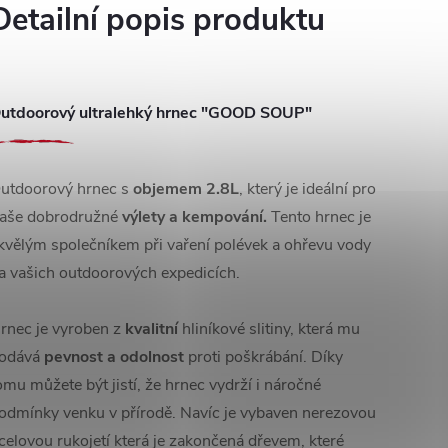
Detailní popis produktu
utdoorový ultralehký hrnec "GOOD SOUP"
utdoorový hrnec s
objemem 2.8L
, který je ideální pro
aše dobrodružné
výlety
a kempování.
Tento hrnec je
kvělým společníkem při vaření polévek a ohřevu vody
a vašich outdoorových expedicích.
rnec je vyroben z
kvalitní
hliníkové slitiny, která mu
odává
pevnost a odolnost
proti poškrábání. Díky
omu můžete být jistí, že hrnec vydrží i náročné
odmínky venku v přírodě. Navíc je vybaven nerezovou
celovou rukojetí která je zakončená dřevem, které