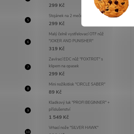
299 Kč
Stojánek na 2 meče "NITEN"
299 Kč
Malý čelně vystřelovací OTF nůž
"JOKER AND PUNISHER"
319 Kč
Zavírací EDC nůž "FOXTROT" s
klipem na opasek
299 Kč
Mini nožík/disk "CIRCLE SABER"
89 Kč
Kladkový luk "PROFI BEGINNER" +
příslušenství
1 549 Kč
Vrhací nože "SILVER HAWK"