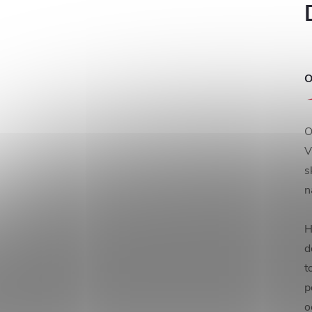
O
O
V
s
n
H
d
t
p
o