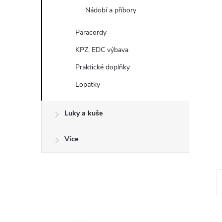
a
Nádobí a příbory
n
Paracordy
e
KPZ, EDC výbava
Praktické doplňky
l
Lopatky
Luky a kuše
Více