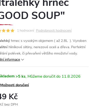
ltralehký hrnec
GOOD SOUP"
Podrobnosti hodnocení
1 hodnocení
alehký
hrnec s vysokým objemem ( až 2.8L ). Vyroben
litní
hliníkové slitiny, nerezové oceli a dřeva. Perfektní
ělání polévek, či převaření většího množství vody.
ilní informace
Skladem
>5 ks
11.8.2026
Možnosti doručení
49 Kč
Kč bez DPH