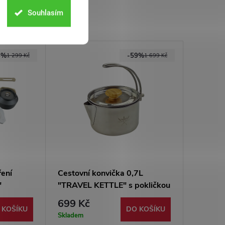
Souhlasím
6%
-59%
1 299 Kč
1 699 Kč
ření
Cestovní konvička 0,7L
"
"TRAVEL KETTLE" s pokličkou
699 Kč
 KOŠÍKU
DO KOŠÍKU
Skladem