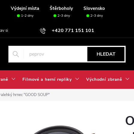
u
Výdejní místa
Štěrboholy
Slovensko
1-2 dny
2-3 dny
2-3 dny
+420 771 151 101
tav si svou sadu✅
HLEDAT
raně
Filmové a herní repliky
Východní zbraně
tralehký hrnec "GOOD SOUP"
O