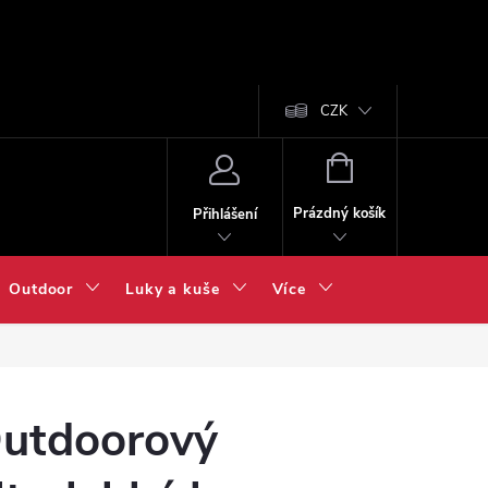
CZK
NÁKUPNÍ
KOŠÍK
Prázdný košík
Přihlášení
Outdoor
Luky a kuše
Více
utdoorový