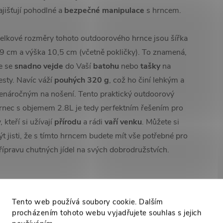
ajišťují pohodlné a
bezpečné manipulace
s hrncem.
elkové rozměry tohoto outdoorového hrnce jsou šířka
9 cm a výška 10,5 cm (včetně pokličky). To znamená,
e se
snadno vejde
do Vaší
batohu
nebo
tašky
na
esty. Navíc váží
pouhých 320
g
, což ho činí lehkým a
enáročným na nošení. Tento praktický outdoorový
rnec s objemem 2.8L je tedy perfektním řešením pro
y, kteří si užívají
přírodu
a rádi
vaří venku
. Můžete si
ýt jisti, že s tímto hrncem budete mít vše potřebné pro
řípravu chutných jídel na svých dobrodružstvích.
High-contrast mode
Tento web používá soubory cookie. Dalším
procházením tohoto webu vyjadřujete souhlas s jejich