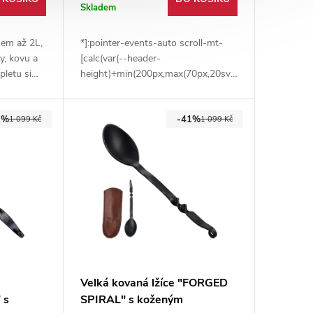
Skladem
mem až 2L,
*]:pointer-events-auto scroll-mt-
ny, kovu a
[calc(var(--header-
pletu si
height)+min(200px,max(70px,20svh)))]"
é váze
dir="auto" data-turn-id="request-
t na
697b1f86-91cc-8333-85fe-
1%
-41%
7f17db56d1c0-0" data-
1 099 Kč
1 099 Kč
testid="conversation-turn-98"
data-scroll-anchor="true" data-
turn="assistant" tabindex="-1">
Ručně kovaný příbor z uhlíkové
oceli 1080. Stylový a plně funkční
nůž a vidlička ideální pro
reenactment, táboření, LARP i
historické stolování.
Velká kovaná lžíce "FORGED
 s
SPIRAL" s koženým