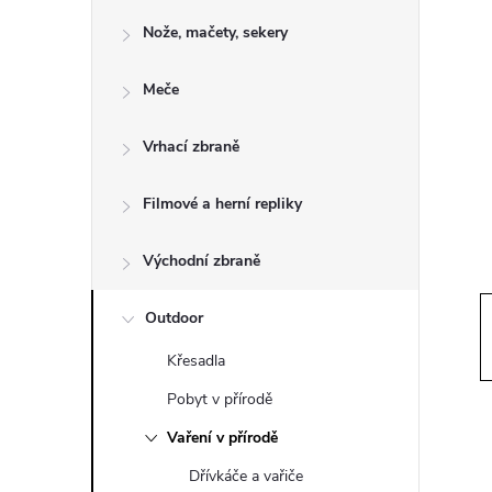
o
Nože, mačety, sekery
s
Meče
t
Vrhací zbraně
r
a
Filmové a herní repliky
n
Východní zbraně
n
Outdoor
Křesadla
í
Pobyt v přírodě
p
Vaření v přírodě
Dřívkáče a vařiče