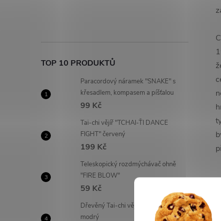
z
C
1
TOP 10 PRODUKTŮ
ž
c
Paracordový náramek "SNAKE" s
n
křesadlem, kompasem a píšťalou
99 Kč
h
t
Tai-chi vějíř "TCHAI-ŤI DANCE
b
FIGHT" červený
199 Kč
p
Teleskopický rozdmýchávač ohně
"FIRE BLOW"
59 Kč
Dřevěný Tai-chi vějíř "DA SHANZI"
modrý