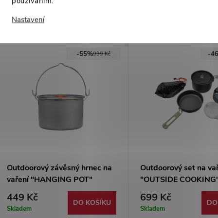
používáním.
Mohlo by Vás zajímat
Nastavení
-55%
-4
999 Kč
Outdoorový závěsný hrnec na
Outdoorový set na va
vaření "HANGING POT"
"OUTSIDE COOKING
449 Kč
699 Kč
DO KOŠÍKU
DO
Skladem
Skladem