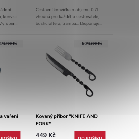
nádobí
Cestovní konvička o objemu 0,7L
, konvici
vhodná pro každého cestovatele,
 Vyrobeno
bushcraftera, trampa... Disponuje
ými
odnímatelnou rukojetí a pokličkou s
t pro
dřevěným madlem. Vhodné pro
44%
-50%
u.
vaření v přírodě.
799 Kč
899 Kč
a vaření
Kovaný příbor "KNIFE AND
FORK"
449 Kč
 KOŠÍKU
DO KOŠÍKU