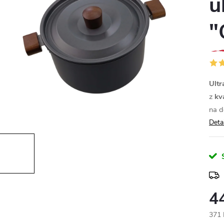
u
"
Ultr
z
kva
na d
Deta
4
371 