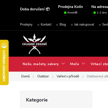
Přejít
Prodejna Kolín
Na adres
Doba doručení 📦
na
Ihned🤩
1-2 dny
obsah
Prodejny
Kontakt
Blog
Jak nakupovat
Ses
Nože, mačety, sekery
Meče
Vrhací zb
Domů
Outdoor
Vaření v přírodě
Outdoorový ul
P
Přeskočit
Kategorie
kategorie