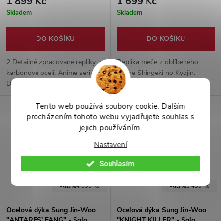
1 899 Kč
1 699 Kč
Skladem
Skladem
DO KOŠÍKU
DO KOŠÍKU
2 Detailně zpracované repliky z
Replika meče z oblíbeného
karbonové oceli. Anime seriál
anime Shingeki no Kyojin.
Demon Slayer. Vyrobeno v
Vyrobeno v kombinaci
poměru 1:1 s originálem. Meč
karbonové oceli a pevného
určený především k výstavním
plastu. Součástí balení je pevné
Tento web používá soubory cookie. Dalším
účelům, nebo jako doplněk ke
pouzdro s ekokůže.
procházením tohoto webu vyjadřujete souhlas s
cosplayi.
jejich používáním.
Nastavení
Souhlasím
-48%
-43%
4 999 Kč
3 499 Kč
Ocelová dýka Sung Jin-Woo
Ocelová dýka Sung Jin-Woo
"ANTARES' FANG" - Solo
"KNIGHT KILLER" - Solo