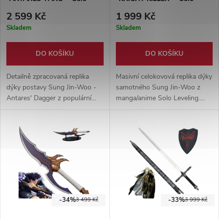
Leveling
Leveling
2 599 Kč
1 999 Kč
Skladem
Skladem
DO KOŠÍKU
DO KOŠÍKU
Detailně zpracovaná replika
Masivní celokovová replika dýky
dýky postavy Sung Jin-Woo -
samotného Sung Jin-Woo z
Antares' Dagger z populární
manga/anime Solo Leveling.
anime série Solo Leveling. Dýka
Velikostně 1:1 dle anime
o délce 75 cm a váze 1,3 kg má
předlohy, dodáváno s dřevěným
čepel vyrobenou z nerezové
stojánkem pro vystavení.
oceli. Rukojeť je dřevěná a
ostatní prvky jsou z hliníkové
slitiny.
-34%
-33%
3 499 Kč
3 999 Kč