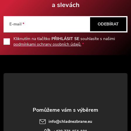
a slevách
Z
á
E-mail
ODEBÍRAT
p
Kliknutím na tlačítko
PŘIHLÁSIT SE
souhlasíte s našimi
podmínkami ochrany osobních údajů.
a
t
í
info
@
chladnezbrane.eu