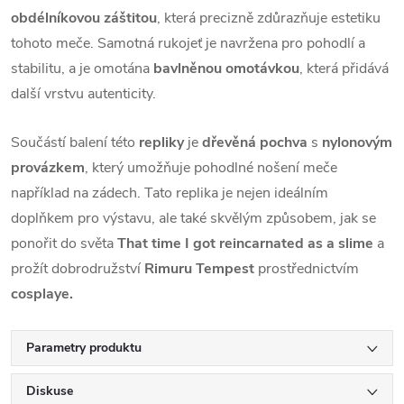
obdélníkovou záštitou
, která precizně zdůrazňuje estetiku
tohoto meče. Samotná rukojeť je navržena pro pohodlí a
stabilitu, a je omotána
bavlněnou omotávkou
, která přidává
další vrstvu autenticity.
Součástí balení této
repliky
je
dřevěná pochva
s
nylonovým
provázkem
, který umožňuje pohodlné nošení meče
například na zádech. Tato replika je nejen ideálním
doplňkem pro výstavu, ale také skvělým způsobem, jak se
ponořit do světa
That time I got reincarnated as a slime
a
prožít dobrodružství
Rimuru
Tempest
prostřednictvím
cosplaye.
Parametry produktu
Diskuse