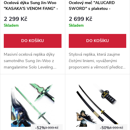
Ocelová dýka Sung Jin-Woo
Ocelový meč "ALUCARD
"KASAKA'S VENOM FANG" -
SWORD" s plaketou -
Solo Leveling
Castlevania
2 299 Kč
2 699 Kč
Skladem
Skladem
DO KOŠÍKU
DO KOŠÍKU
Masivní ocelová replika dýky
Stylová replika, která zaujme
samotného Sung Jin-Woo z
čistými liniemi, vyváženými
manga/anime Solo Leveling.
proporcemi a věrností předloze.
Velikostně 1:1 dle anime
Skvělý kus do sbírky každého
předlohy, dodáváno s dřevěným
fanouška temné gotické
stojánkem pro vystavení.
estetiky a univerza Castlevanie.
-52%
-50%
3 999 Kč
6 999 Kč