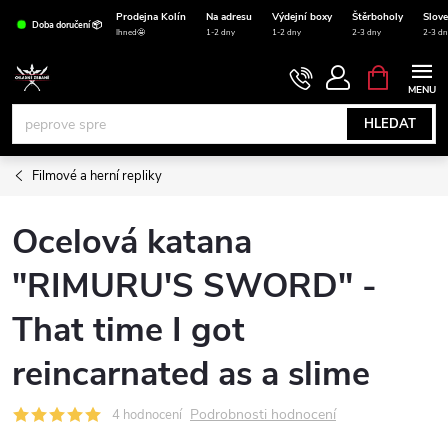
Přejít
Prodejna Kolín
Na adresu
Výdejní boxy
Štěrboholy
Slov
Doba doručení 📦
na
Ihned🤩
1-2 dny
1-2 dny
2-3 dny
2-3 dn
obsah
NÁKUPNÍ
KOŠÍK
HLEDAT
Filmové a herní repliky
Ocelová katana
"RIMURU'S SWORD" -
That time I got
reincarnated as a slime
Podrobnosti hodnocení
4 hodnocení