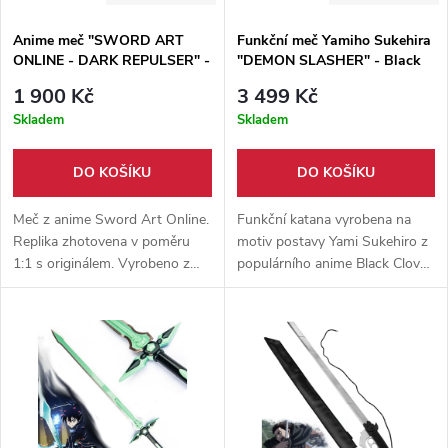
Anime meč "SWORD ART
Funkční meč Yamiho Sukehira
ONLINE - DARK REPULSER" -
"DEMON SLASHER" - Black
II.Jakost
Clover
1 900 Kč
3 499 Kč
Skladem
Skladem
DO KOŠÍKU
DO KOŠÍKU
Meč z anime Sword Art Online.
Funkční katana vyrobena na
Replika zhotovena v poměru
motiv postavy Yami Sukehiro z
1:1 s originálem. Vyrobeno z
populárního anime Black Clover.
kvalitní nerezové oceli. Součástí
Čepel katany je vyrobena z
meče je pevná pochva z
karbonové oceli 1045, s
ekokůže.
dřevěnou pochvou a hávem pro
přenos.