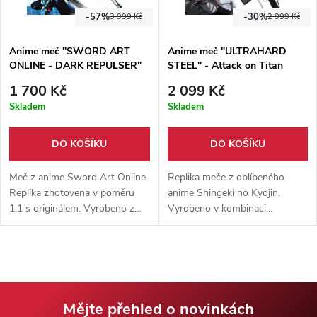
-57%
-30%
3 999 Kč
2 999 Kč
Anime meč "SWORD ART
Anime meč "ULTRAHARD
ONLINE - DARK REPULSER"
STEEL" - Attack on Titan
II. Jakost Verze 2
1 700 Kč
2 099 Kč
Skladem
Skladem
DO KOŠÍKU
DO KOŠÍKU
Meč z anime Sword Art Online.
Replika meče z oblíbeného
Replika zhotovena v poměru
anime Shingeki no Kyojin.
1:1 s originálem. Vyrobeno z
Vyrobeno v kombinaci
kvalitní nerezové oceli. Součástí
karbonové oceli a pevného
meče je pevná pochva z
plastu. Součástí balení je
ekokůže.
pouzdro z eko-kůže.
Mějte přehled o novinkách