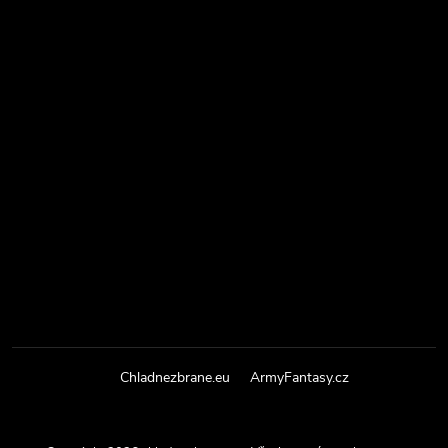
Chladnezbrane.eu
ArmyFantasy.cz