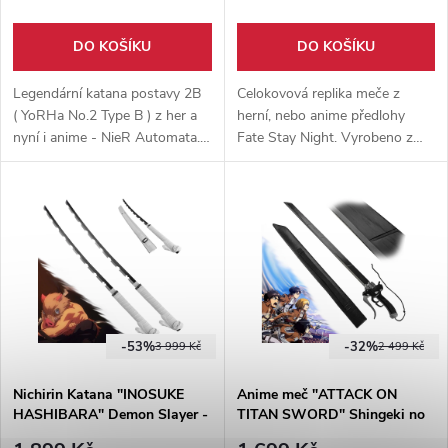
DO KOŠÍKU
DO KOŠÍKU
Legendární katana postavy 2B
Celokovová replika meče z
( YoRHa No.2 Type B ) z her a
herní, nebo anime předlohy
nyní i anime - NieR Automata.
Fate Stay Night. Vyrobeno z
Čepel vyrobena z karbonové
kvalitní karbonové oceli.
oceli, nebroušena, dodáváno s
Vhodné jako doplněk ke
pochvou z eko-kůže s
cosplayi.
popruhem na záda.
-53%
-32%
3 999 Kč
2 499 Kč
Nichirin Katana "INOSUKE
Anime meč "ATTACK ON
HASHIBARA" Demon Slayer -
TITAN SWORD" Shingeki no
pár (2 kusy)
Kyojin