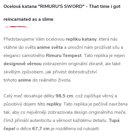
Ocelová katana "RIMURU'S SWORD" - That time i got
reincarnated as a slime
Představujeme Vám ocelovou
repliku katany
, která nás
vtáhne do světa
anime světa
a umožní nám prožívat sílu a
eleganci samotného
Rimuru Tempest
. Tato replika je nejen
designově věrnou
zobrazením originální zbraně, ale také
skvělým způsobem, jak přivést dobrodružství
tohoto
anime
do reálného života.
Celý meč dosahuje délky
98,5 cm
, což zajišťuje věrný a
působivý dojem této
repliky
. Tato replika je pečlivě navržena
tak, aby co nejvěrněji zobrazovala design originálního meče,
čímž přináší autenticitu a věrnost každému detailu.
Tupá
čepel
o délce
67,7 cm
je rozdělena od rukojeti