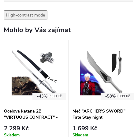
High-contrast mode
Mohlo by Vás zajímat
-43%
-58%
3 999 Kč
3 999 Kč
Ocelová katana 2B
Meč "ARCHER'S SWORD"
"VIRTUOUS CONTRACT" -
Fate Stay night
NieR Automata
2 299 Kč
1 699 Kč
Skladem
Skladem