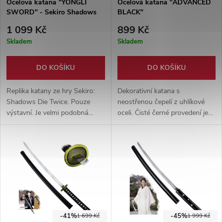
Ocelová katana "YONGLI
Ocelová katana "ADVANCED
SWORD" - Sekiro Shadows
BLACK"
Die Twice
1 099 Kč
899 Kč
Skladem
Skladem
DO KOŠÍKU
DO KOŠÍKU
Replika katany ze hry Sekiro:
Dekorativní katana s
Shadows Die Twice. Pouze
neostřenou čepelí z uhlíkové
výstavní. Je velmi podobná
oceli. Čisté černé provedení je
originálu. Čepel z karbonové
vhodné pro vystavení a
oceli a dřevěná pochva
sběratelské účely. Součástí je
lakovaná na hnědo. Vrstva eko-
dřevěná pochva.
kůže přes rukojeť.
-41%
-45%
1 699 Kč
1 999 Kč