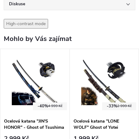
Diskuse
High-contrast mode
Mohlo by Vás zajímat
-40%
-33%
4 999 Kč
2 999 Kč
Ocelová katana "JIN'S
Ocelová katana "LONE
HONOR" - Ghost of Tsushima
WOLF" Ghost of Yotei
2 999 Kč
1 999 Kč