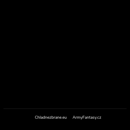
Chladnezbrane.eu
ArmyFantasy.cz