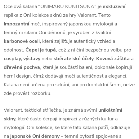
Ocelová katana "ONIMARU KUNITSUNA" je
exkluzivní
replika z Oni kolekce skinů ze hry Valorant. Tento
impozantní
meč, inspirovaný japonskou mytologií a
temnými silami Oni démonů, je vyroben z kvalitní
karbonové oceli,
která zajišťuje autentický vzhled a
odolnost.
Čepel je tupá
, což z ní činí bezpečnou volbu pro
cosplay, výstavy
nebo
sběratelské účely
.
Kovová záštita
a
dřevěná pochva
, která je součástí balení, dokonale kopírují
herní design, čímž dodávají meči autentičnost a eleganci.
Katana není určena pro sekání, ani pro kontaktní šerm, nelze
zde provést rozborku.
Valorant, taktická střílečka, je známá svými
unikátními
skiny,
které často čerpají inspiraci z různých kultur a
mytologií. Oni kolekce, ke které tato katana patří, odkazuje
na
japonské Oni démony
– temné bytosti spojované s