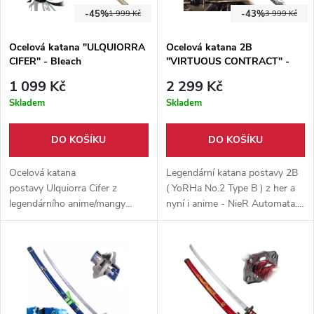
-45%
-43%
1 999 Kč
3 999 Kč
Ocelová katana "ULQUIORRA
Ocelová katana 2B
CIFER" - Bleach
"VIRTUOUS CONTRACT" -
NieR Automata
1 099 Kč
2 299 Kč
Skladem
Skladem
DO KOŠÍKU
DO KOŠÍKU
Ocelová katana
Legendární katana postavy 2B
postavy Ulquiorra Cifer z
( YoRHa No.2 Type B ) z her a
legendárního anime/mangy
nyní i anime - NieR Automata.
Bleach. Tupá čepel z karbonové
Čepel vyrobena z karbonové
oceli, kovová záštita a dřevěná
oceli, nebroušena, dodáváno s
pochva dodávají meči ten
pochvou z eko-kůže s
správný vzhled jako z anime.
popruhem na záda.