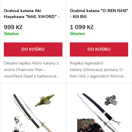
Ocelová katana Aki
Ocelová katana "O-REN ISHII"
Hayakawa "NAIL SWORD" -
- Kill Bill
Chainsaw Man
999 Kč
1 099 Kč
Skladem
Skladem
DO KOŠÍKU
DO KOŠÍKU
Detailní replika Akiho katany z
Replika legendární
anime Chainsaw Man –
katany (shirasaya) postavy O-
neostřená čepel z karbonové
Ren Ishii z legendární filmové
oceli, tkaninový oplet rukojeti a
série Kill Bill. Dřevěná rukojeť
dřevěná pochva v čistém
zdobena květy sakura, tupá
minimalistickém provedení.
čepel z karbonové oceli.