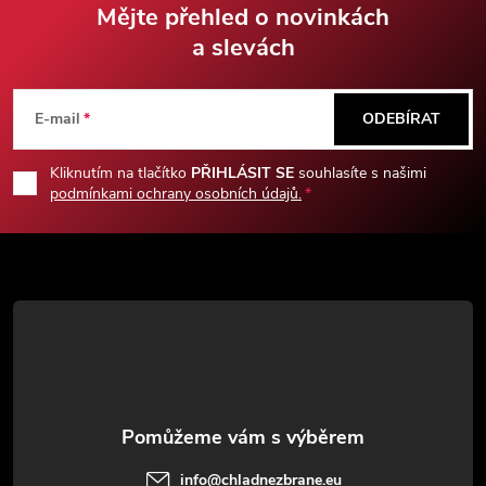
Mějte přehled o novinkách
a slevách
Z
á
E-mail
ODEBÍRAT
p
Kliknutím na tlačítko
PŘIHLÁSIT SE
souhlasíte s našimi
podmínkami ochrany osobních údajů.
a
t
í
info
@
chladnezbrane.eu