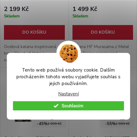
Gear Rising
2 199 Kč
1 499 Kč
Skladem
Skladem
DO KOŠÍKU
DO KOŠÍKU
Ocelová katana inspirovaná
Katana HF Murasama z Metal
hrou Ghost of Yotei s
Gear Rising inspirovaná
neostřenou čepelí z uhlíkové
ikonickou zbraní Jetstream
oceli, dřevěnou pochvou a
Samem. Detailní herní
Tento web používá soubory cookie. Dalším
výraznou kovovou tsubou.
zpracování s futuristickým
procházením tohoto webu vyjadřujete souhlas s
Velký dekorativní meč pro
designem pro cosplay a
jejich používáním.
fanoušky samurajů a herních
sběratele.
Nastavení
replik.
Souhlasím
-45%
-55%
1 999 Kč
1 999 Kč