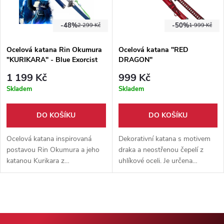
-48%
-50%
2 299 Kč
1 999 Kč
Ocelová katana Rin Okumura
Ocelová katana "RED
"KURIKARA" - Blue Exorcist
DRAGON"
1 199 Kč
999 Kč
Skladem
Skladem
DO KOŠÍKU
DO KOŠÍKU
Ocelová katana inspirovaná
Dekorativní katana s motivem
postavou Rin Okumura a jeho
draka a neostřenou čepelí z
katanou Kurikara z
uhlíkové oceli. Je určena
anime/mangy Blue Exorcist ( Ao
výhradně pro vystavení a
no exorcist ). Tupá čepel
sběratelské účely. Součástí je
vyrobena z karbonové oceli,
dřevěná pochva.
dřevěná pochva.