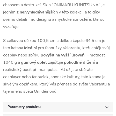
chaosem a destrukcí. Skin "ONIMARU KUNITSUNA" je
jedním z
nejvyhledávanějších
v této kolekci, a to díky
svému detailnímu designu a mystické atmosféře, kterou
vyzařuje.
S celkovou délkou 100,5 cm a délkou čepele 64,5 cm je
tato katana
ideální
pro fanoušky Valorantu, kteří chtějí svůj
cosplay nebo sbírku
povýšit
na vyšší úroveň
. Hmotnost
1040 g a
gumový oplet
zajišťuje
pohodlné držení
a
realistický pocit při manipulaci. Ať už jste sběratel,
cosplayer nebo fanoušek japonské kultury, tato katana je
skvělým doplňkem, který Vás přenese do světa Valorantu a
tajemného světa Oni démonů.
Parametry produktu