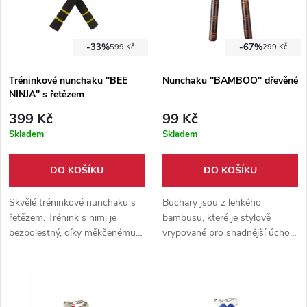
-33%
-67%
599 Kč
299 Kč
Tréninkové nunchaku "BEE
Nunchaku "BAMBOO" dřevěné
NINJA" s řetězem
399 Kč
99 Kč
Skladem
Skladem
DO KOŠÍKU
DO KOŠÍKU
Skvělé tréninkové nunchaku s
Buchary jsou z lehkého
řetězem. Trénink s nimi je
bambusu, které je stylově
bezbolestný, díky měkčenému
vrypované pro snadnější úchop
povrchu.
a manipulaci s nimi!