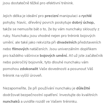
jsou dostatečně těžké pro efektivní trénink.
Jejich délka je ideální pro
precizní
manipulaci a
rychlé
pohyby. Navíc, dřevěný povrch poskytuje
dobrý úchop,
takže se nemusíte bát o to, že by vám nunchaky sklouzly z
ruky. Nunchaku jsou vhodné nejen pro trénink bojových
umění, ale také jako rekvizita při
divadelních
představeních
nebo
filmových
natáčeních. Jsou univerzálním doplňkem
pro každého vášnivce
bojových umění.
Ať už jste začátečník
nebo pokročilý bojovník, tyto dlouhé nunchaku vám
pomohou
zdokonalit
Vaše dovednosti a posunout Váš
trénink na vyšší úroveň.
Nezapomeňte, že při používání nunchaku je
důležité
dodržovat bezpečnostní opatření. Investujte do kvalitních
nunchaků
a uvidíte rozdíl ve Vašem tréninku.