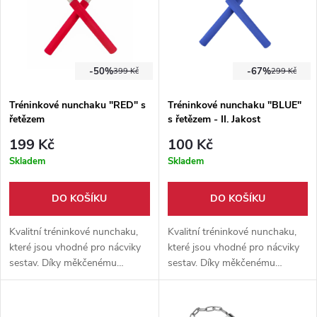
-50%
-67%
399 Kč
299 Kč
Tréninkové nunchaku "RED" s
Tréninkové nunchaku "BLUE"
řetězem
s řetězem - II. Jakost
199 Kč
100 Kč
Skladem
Skladem
DO KOŠÍKU
DO KOŠÍKU
Kvalitní tréninkové nunchaku,
Kvalitní tréninkové nunchaku,
které jsou vhodné pro nácviky
které jsou vhodné pro nácviky
sestav. Díky měkčenému
sestav. Díky měkčenému
povrchu se nemusíte bát újmy
povrchu se nemusíte bát újmy
na zdraví.
na zdraví.