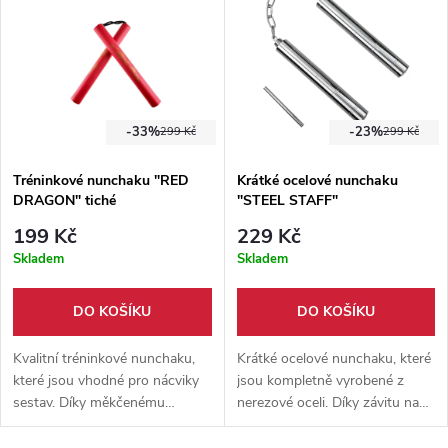
-33%
-23%
299 Kč
299 Kč
Tréninkové nunchaku "RED
Krátké ocelové nunchaku
DRAGON" tiché
"STEEL STAFF"
199 Kč
229 Kč
Skladem
Skladem
DO KOŠÍKU
DO KOŠÍKU
Kvalitní tréninkové nunchaku,
Krátké ocelové nunchaku, které
které jsou vhodné pro nácviky
jsou kompletně vyrobené z
sestav. Díky měkčenému
nerezové oceli. Díky závitu na
povrchu se nemusíte bát újmy
bucharu je lze spojit do
na zdraví. Nunchaku jsou
jednoduché tyče.