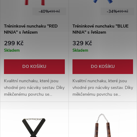
-40%
-34%
499 Kč
499 Kč
Tréninkové nunchaku "RED
Tréninkové nunchaku "BLUE
NINJA" s řetězem
NINJA" s řetězem
299 Kč
329 Kč
Skladem
Skladem
DO KOŠÍKU
DO KOŠÍKU
Kvalitní nunchaku, které jsou
Kvalitní nunchaku, které jsou
vhodné pro nácviky sestav. Díky
vhodné pro nácviky sestav. Díky
měkčenému povrchu se
měkčenému povrchu se
nemusíte bát újmy na zdraví.
nemusíte bát újmy na zdraví.