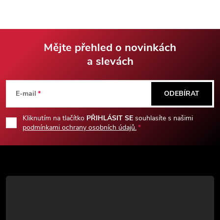
spojené šňůrou, jsou tedy tiché,
na rozdíl od řetězových.
Mějte přehled o novinkách
a slevách
Z
á
E-mail
ODEBÍRAT
p
Kliknutím na tlačítko
PŘIHLÁSIT SE
souhlasíte s našimi
podmínkami ochrany osobních údajů.
a
t
í