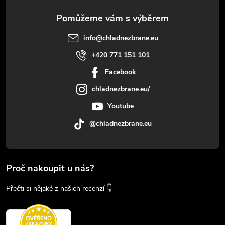
info
@
chladnezbrane.eu
+420 771 151 101
Facebook
chladnezbrane.eu/
Youtube
@chladnezbrane.eu
Proč nakoupit u nás?
Přečti si nějaké z našich recenzí 👇