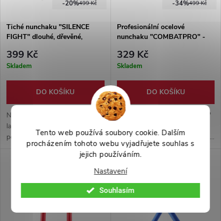
-20%
-34%
499 Kč
499 Kč
Tiché nunchaku "SILENCE
Profesionální ocelové
FIGHT" dlouhé, dřevěné,
nunchaku "COMBATPRO" -
provázek
závodní
399 Kč
329 Kč
Skladem
Skladem
DO KOŠÍKU
DO KOŠÍKU
Nunchaku z pevného,
Nunchaku "SILVER KOBUDO"
lakovaného dřeva spojené
dlouhé. Jsou vyrobeny z
Tento web používá soubory cookie. Dalším
pevným provázkem. Ideální pro
hliníkové slitiny v stříbrné barvě.
procházením tohoto webu vyjadřujete souhlas s
každodenní tichý trénink. Nově
Spojení provedeno pevným
jejich používáním.
ve dvou variantách.
ocelovým řetězem. Vhodné pro
trénink či zábavu.
Nastavení
Souhlasím