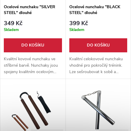
Ocelové nunchaku "SILVER
Ocelové nunchaku "BLACK
STEEL" dlouhé
STEEL" dlouhé
349 Kč
399 Kč
Skladem
Skladem
DO KOŠÍKU
DO KOŠÍKU
Kvalitní kovové nunchaku ve
Kvalitní celokovové nunchaku
stříbrné barvě. Nunchaky jsou
vhodné pro pokročilý trénink.
spojeny kvalitním ocelovým
Lze sešroubovat k sobě a
řetězem.
vytvořit 1 buchar (obušek).
Protiskluzový povrch bucharů.