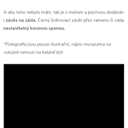
A aby toho nebylo málo, tak je s mečem a pochvou dodáván
i
závěs na záda.
Černý šněrovací závěr přes rameno či záda
nastavitelný kovovou sponou.
*Fotografie jsou pouze ilustrační, nápis murasama na
rukojeti nemusí na kataně být.