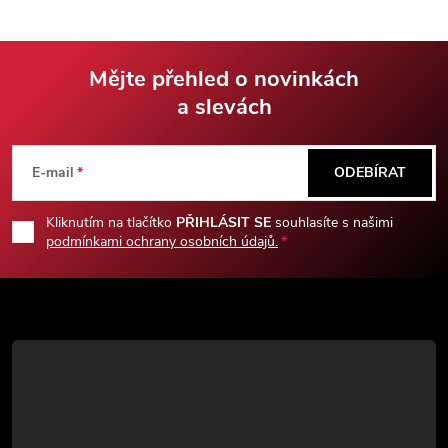
dle herní předlohy.
Mějte přehled o novinkách
a slevách
Z
á
E-mail
ODEBÍRAT
p
Kliknutím na tlačítko
PŘIHLÁSIT SE
souhlasíte s našimi
podmínkami ochrany osobních údajů.
a
t
í