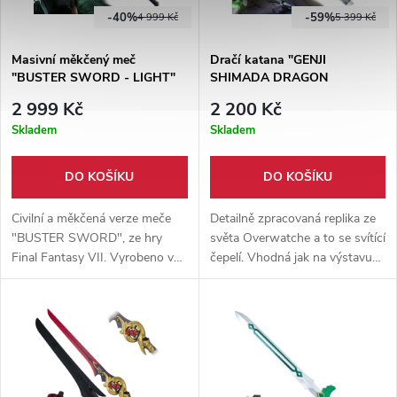
-40%
-59%
4 999 Kč
5 399 Kč
Masivní měkčený meč
Dračí katana "GENJI
"BUSTER SWORD - LIGHT"
SHIMADA DRAGON
Final Fantasy VII.
SWORD" svítící čepel!
2 999 Kč
2 200 Kč
Overwatch II. jakost
Skladem
Skladem
DO KOŠÍKU
DO KOŠÍKU
Civilní a měkčená verze meče
Detailně zpracovaná replika ze
"BUSTER SWORD", ze hry
světa Overwatche a to se svítící
Final Fantasy VII. Vyrobeno v
čepelí. Vhodná jak na výstavu
kombinaci laminátu, pěnového
tak ke cosplayi. Součástí repliky
měkčení a latexu. Vhodné ke
je pevné pouzdro a dřevěný
cosplayi, či na larp.
stojánek.