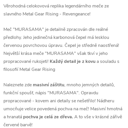
Věrohodná celokovová replika legendárního meče ze
slavného Metal Gear Rising - Revengeance!
Meč "MURASAMA" je detailně zpracován dle reálné
předlohy. Jeho jedinečná karbonová čepel má lesklou
červenou povrchovou úpravu. Čepel je středně naostřená!
Největší krása meče "MURASAMA" však tkví v jeho
propracované rukojeti!
Každý detail je z kovu
a souladu s
filosofií Metal Gear Rising
Naleznete zde
masivní záštitu
, mnoho jemných detailů,
funkční spoušť, nápis "MURASAMA". Opravdu
propracované - kovem ani detaily se nešetřilo! Nádheru
umocňuje velice povedená pochva na meč! Masivní hmotná
a hranatá
pochva je celá ze dřeva.
A to vše v krásné zářivě
červené barvě!