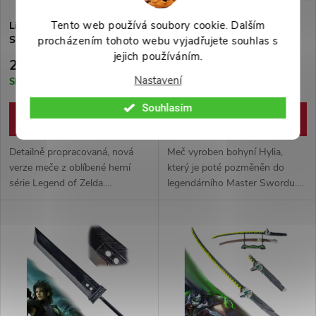
Tento web používá soubory cookie. Dalším
Linkův meč "MASTER
Fantasy meč "GODDESS
SWORD - NEW MODEL"
SWORD" - The Legend of
procházením tohoto webu vyjadřujete souhlas s
Legend of Zelda
Zelda - II. Jakost
jejich používáním.
2 999 Kč
1 900 Kč
Nastavení
Skladem
Skladem
Souhlasím
DO KOŠÍKU
DO KOŠÍKU
Detailně propracovaná, nová
Meč vyroben bohyní Hylia,
verze meče z oblíbené herní
který je poté pozměněn do
série Legend of Zelda.
legendárního Master Swordu.
Vyrobeno z nerezové ocel
Nyní ve sklolaminátové verzi
N420. Okouzlující detaily, pevná
vhodné pro cosplay či na
pochva součástí balení.
výstavu.