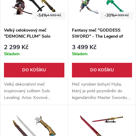
-54%
-30%
4 999 Kč
4 999 Kč
Velký celokovový meč
Fantasy meč "GODDESS
"DEMONIC PLUM" Solo
SWORD" - The Legend of
Leveling: Arise
Zelda
2 299 Kč
3 499 Kč
Skladem
Skladem
DO KOŠÍKU
DO KOŠÍKU
Velký dekorativní meč
Meč vyroben bohyní Hylia,
inspirovaný světem Solo
který je poté pozměněn do
Leveling: Arise. Kovové
legendárního Master Swordu.
provedení je vhodné pro
Nyní ve sklolaminátové verzi
sběratelství, cosplay a
vhodné pro cosplay či na
vystavení. Součástí balení je
výstavu.
pouzdro s popruhem na záda.