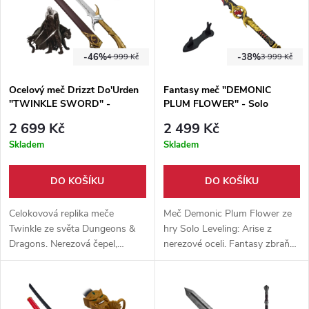
-46%
-38%
4 999 Kč
3 999 Kč
Ocelový meč Drizzt Do'Urden
Fantasy meč "DEMONIC
"TWINKLE SWORD" -
PLUM FLOWER" - Solo
Dungeons & Dragons
Leveling: Arise
2 699 Kč
2 499 Kč
Skladem
Skladem
DO KOŠÍKU
DO KOŠÍKU
Celokovová replika meče
Meč Demonic Plum Flower ze
Twinkle ze světa Dungeons &
hry Solo Leveling: Arise z
Dragons. Nerezová čepel,
nerezové oceli. Fantasy zbraň
zdobená rukojeť a dřevěná
se stojánkem pro sběratele,
pochva potažená eko-kůží.
fanoušky anime her a cosplay
Ideální pro cosplay i výstavní
nadšence
účely.