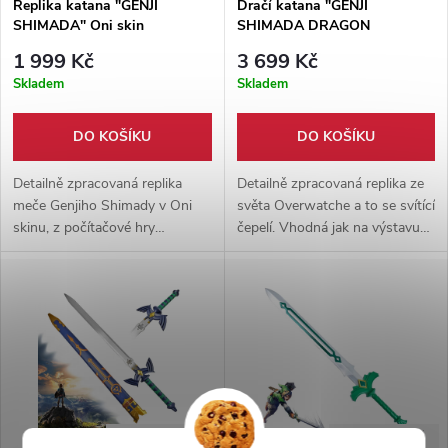
Replika katana "GENJI
Dračí katana "GENJI
SHIMADA" Oni skin
SHIMADA DRAGON
Overwatch
SWORD" svítící čepel!
1 999 Kč
3 699 Kč
Overwatch
Skladem
Skladem
DO KOŠÍKU
DO KOŠÍKU
Detailně zpracovaná replika
Detailně zpracovaná replika ze
meče Genjiho Shimady v Oni
světa Overwatche a to se svítící
skinu, z počítačové hry
čepelí. Vhodná jak na výstavu
Overwatch. Vyrobeno v HQ
tak ke cosplayi. Součástí repliky
detailech 1:1 s herní
je pevné pouzdro a dřevěný
předlohou. Součástí meče je
stojánek.
pochva a dřevěný stojánek.
-40%
-62%
4 999 Kč
4 999 Kč