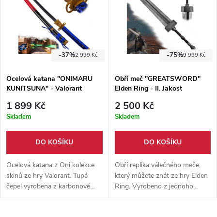
-37%
-75%
2 999 Kč
9 999 Kč
Ocelová katana "ONIMARU
Obří meč "GREATSWORD"
KUNITSUNA" - Valorant
Elden Ring - II. Jakost
1 899 Kč
2 500 Kč
Skladem
Skladem
DO KOŠÍKU
DO KOŠÍKU
Ocelová katana z Oni kolekce
Obří replika válečného meče,
skinů ze hry Valorant. Tupá
který můžete znát ze hry Elden
čepel vyrobena z karbonové
Ring. Vyrobeno z jednoho
oceli, kovová záštita, dodáváno
pevného kusu pryskyřice.
společně s dřevěnou pochvou
Ideální doplněk ke cosplayi.