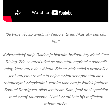
"Je tvoje věc spravedlivá? Nebo si to jen říkáš aby ses cítil
líp?"
Kybernetický ninja Raiden je hlavním hrdinou hry Metal Gear
Rising. Zde se musí utkat se spoustou nepřátel a dokončit
misy, která mu byla svěřena. Zde se však setká s protivníky,
jenž mu jsou rovni a to nejen svými schopnostmi ale i
robotickými vylepšeními. Jedním takovým je žoldák jménem
Samuel Rodrigues, alias Jetstream Sam, jenž nosí speciální
meč zvaný Murasama. Nyní i vy můžete být majitelem
tohoto meče!