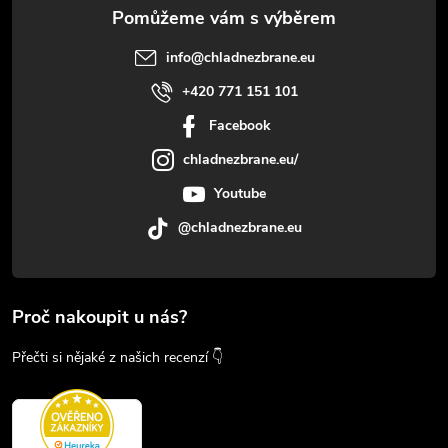
info
@
chladnezbrane.eu
+420 771 151 101
Facebook
chladnezbrane.eu/
Youtube
@chladnezbrane.eu
Proč nakoupit u nás?
Přečti si nějaké z našich recenzí 👇