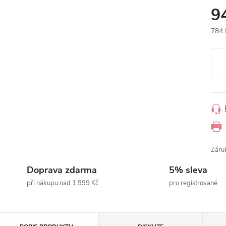
9
784 
Měr
cena
Záru
Doprava zdarma
5% sleva
při nákupu nad 1 999 Kč
pro registrované