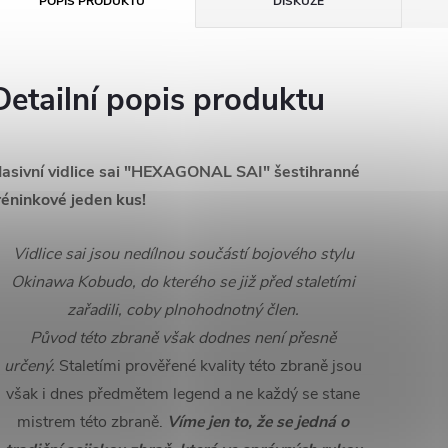
POPIS PRODUKTU
DISKUZE
Detailní popis produktu
asivní vidlice sai "HEXAGONAL SAI" šestihranné
réninkové jeden kus!
Vidlice sai jsou nedílnou součástí bojového stylu
Okinawa Kobudo, do kterého se již před staletími
zařadili, coby plnohodnotný člen.
Původ této zbraně však dodnes není přesně
určený.
Staletími prověřené kvality této zbraně jsou
však i dnes předmětem legend a ne každý se stane
mistrem této zbraně.
Víme jen to, že se jedná o