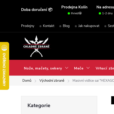
Přejít
Prodejna Kolín
Na adres
Doba doručení 📦
na
Ihned🤩
1-2 dny
obsah
Prodejny
Kontakt
Blog
Jak nakupovat
Ses
Nože, mačety, sekery
Meče
Vrhací zb
Domů
Východní zbraně
Masivní vidlice sai "HEXAGO
P
Přeskočit
Kategorie
kategorie