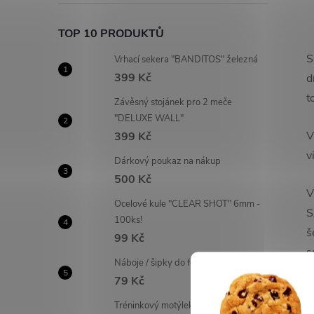
TOP 10 PRODUKTŮ
S
Vrhací sekera "BANDITOS" železná
399 Kč
d
t
Závěsný stojánek pro 2 meče
"DELUXE WALL"
V
399 Kč
v
Dárkový poukaz na nákup
500 Kč
V
Ocelové kule "CLEAR SHOT" 6mm -
S
100ks!
š
99 Kč
s
Náboje / šipky do foukaček - 20 ks!
t
79 Kč
p
Tréninkový motýlek "FANTASY
n