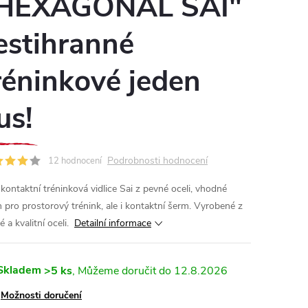
HEXAGONAL SAI"
estihranné
réninkové jeden
us!
Podrobnosti hodnocení
12 hodnocení
 kontaktní tréninková vidlice Sai z pevné oceli, vhodné
n pro prostorový trénink, ale i kontaktní šerm. Vyrobené z
 a kvalitní oceli.
Detailní informace
Skladem
>5 ks
12.8.2026
Možnosti doručení