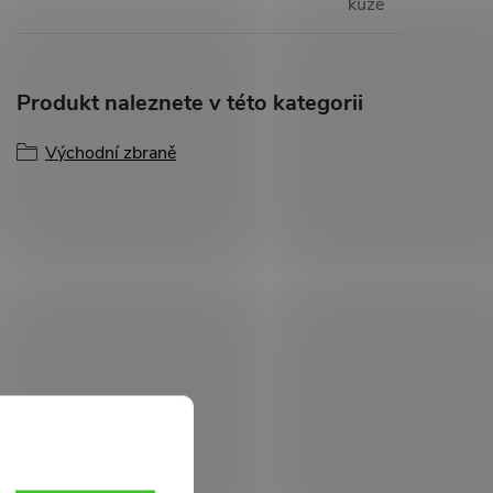
kůže
Produkt naleznete v této kategorii
Východní zbraně