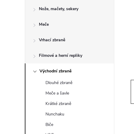
o
Nože, mačety, sekery
s
Meče
t
Vrhací zbraně
r
a
Filmové a herní repliky
n
Východní zbraně
Dlouhé zbraně
n
Meče a šavle
í
Krátké zbraně
Nunchaku
p
Biče