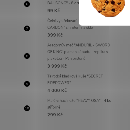
BALISONG" - 8 druhů!
ú
99 Kč
Čelní vystřelovací nůž "OTF
P
CARBON" s hrotem na sklo
399 Kč
Aragornův meč "ANDURIL - SWORD
OF KING" plamen západu - replika s
plaketou - Pán prstenů
3 999 Kč
Taktická kladková kuše "SECRET
FIREPOWER"
4 000 Kč
Malé vrhací nože "HEAVY OSA" - 4 ks
stříbrné
299 Kč