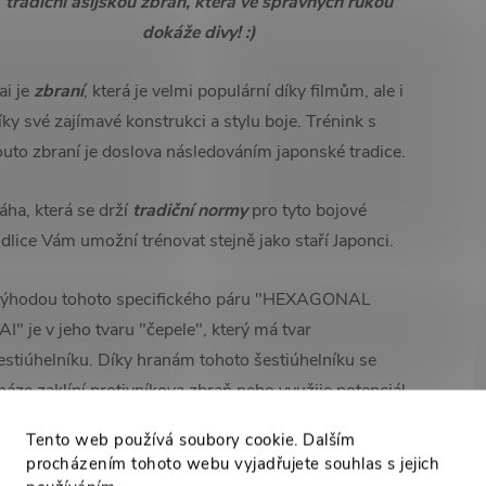
tradiční asijskou zbraň, která ve správných rukou
dokáže divy! :)
ai je
zbraní
, která je velmi populární díky filmům, ale i
íky své zajímavé konstrukci a stylu boje.
Trénink s
outo zbraní je doslova následováním japonské tradice.
áha, která se drží
tradiční normy
pro tyto bojové
idlice Vám umožní trénovat stejně jako staří Japonci.
ýhodou tohoto specifického páru "HEXAGONAL
AI" je v jeho tvaru "čepele", který má tvar
estiúhelníku.
Díky hranám tohoto šestiúhelníku se
náze zaklíní protivníkova zbraň nebo využije potenciál
éto zbraně jako takové.
Rukojeť tohoto páru vidlic je
Tento web používá soubory cookie. Dalším
otažená ekologickou kůží, takže Vám z ruky jen tak
procházením tohoto webu vyjadřujete souhlas s jejich
evyklouznou a přitom poskytnou velmi pohodlný