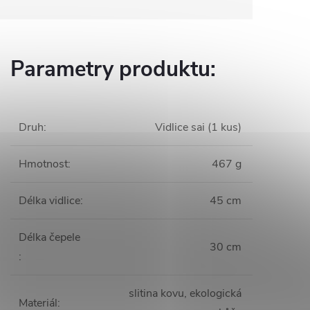
Parametry produktu:
Druh
:
Vidlice sai (1 kus)
Hmotnost
:
467 g
Délka vidlice
:
45 cm
Délka čepele
30 cm
:
slitina kovu, ekologická
Materiál
: