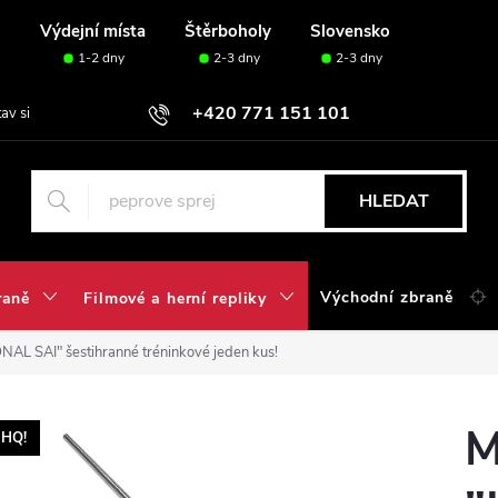
u
Výdejní místa
Štěrboholy
Slovensko
1-2 dny
2-3 dny
2-3 dny
+420 771 151 101
tav si svou sadu✅
HLEDAT
Východní zbraně
raně
Filmové a herní repliky
NAL SAI" šestihranné tréninkové jeden kus!
M
HQ!