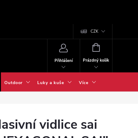
CZK
NÁKUPNÍ
KOŠÍK
Prázdný košík
Přihlášení
Outdoor
Luky a kuše
Více
asivní vidlice sai