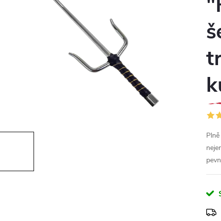
"
š
t
k
Plně
neje
pevné