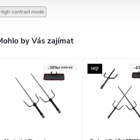
High-contrast mode
Mohlo by Vás zajímat
-38%
-4
2 599 Kč
HQ!