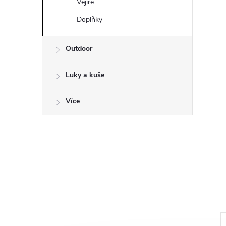
a
Vějíře
n
Doplňky
e
Outdoor
l
Luky a kuše
Více