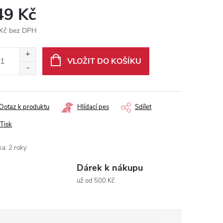
49 Kč
Kč bez DPH
ná
:
VLOŽIT DO KOŠÍKU
Dotaz k produktu
Hlídací pes
Sdílet
Tisk
ka
:
2 roky
Dárek k nákupu
už od 500 Kč