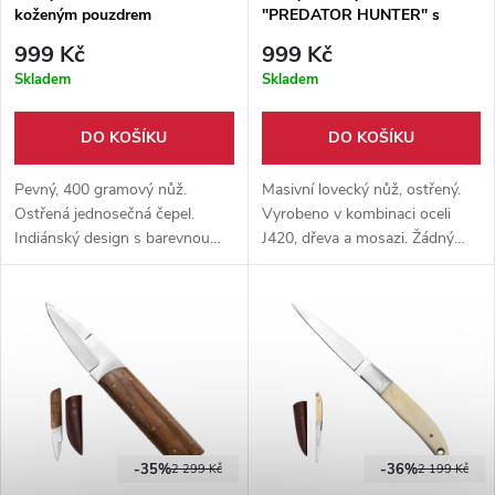
koženým pouzdrem
"PREDATOR HUNTER" s
koženým pouzdrem
999 Kč
999 Kč
Skladem
Skladem
DO KOŠÍKU
DO KOŠÍKU
Pevný, 400 gramový nůž.
Masivní lovecký nůž, ostřený.
Ostřená jednosečná čepel.
Vyrobeno v kombinaci oceli
Indiánský design s barevnou
J420, dřeva a mosazi. Žádný
kombinací rukojeti. Ocel J420,
plast! Ručně šité kožené
mosaz a dřevo. Součástí balení
pouzdro.
pevné pouzdro z hovězí kůže.
-35%
-36%
2 299 Kč
2 199 Kč