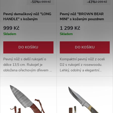
-50%
-43%
1 999 Kč
2 299 Kč
Pevný damaškový nůž "LONG
Pevný nůž "BROWN BEAR
HANDLE" s koženým
MINI" s koženým pouzdrem
pouzdrem
999 Kč
1 299 Kč
Skladem
Skladem
DO KOŠÍKU
DO KOŠÍKU
Pevný nůž s delší rukojetí o
Kompaktní pevný nůž z oceli
délce 13,5 cm. Rukojeť je
D2 s rukojetí z rosewoodu.
obložena ořechovým dřevem a
Lehký, odolný a elegantní
zpevněna nýty. Čepel z
nástroj s koženým pouzdrem
damaškové oceli je již z výroby
pro každodenní použití i
ostřena. Pevné pouzdro
outdoor.
součástí balení.