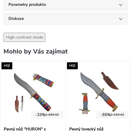
Parametry produktu
Diskuse
High-contrast mode
Mohlo by Vás zajímat
HQ!
HQ!
-33%
-55%
1 499 Kč
2 199 Kč
Pevný nůž "HURON" s
Pevný lovecký nůž