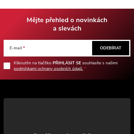
pouzdro jako součást balení.
Mějte přehled o novinkách
a slevách
Z
á
E-mail
ODEBÍRAT
p
Kliknutím na tlačítko
PŘIHLÁSIT SE
souhlasíte s našimi
podmínkami ochrany osobních údajů.
a
t
í