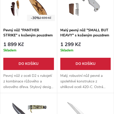
-30%
2 699 Kč
Pevný nůž "PANTHER
Malý pevný nůž "SMALL BUT
STRIKE" s koženým pouzdrem
HEAVY" s koženým pouzdrem
1 899 Kč
1 299 Kč
Skladem
Skladem
DO KOŠÍKU
DO KOŠÍKU
Pevný nůž z oceli D2 s rukojetí
Malý, robustní nůž pevné a
z kombinace růžového a
spolehlivé konstrukce z
olivového dřeva. Stylový design
uhlíkové oceli 420-C. Ostrá
s motivem pantera a koženým
čepel s funkční pilkou, kostěná
pouzdrem. Spojení síly,
rukojeť a kožené pouzdro
elegance a funkčnosti.
součástí balení.