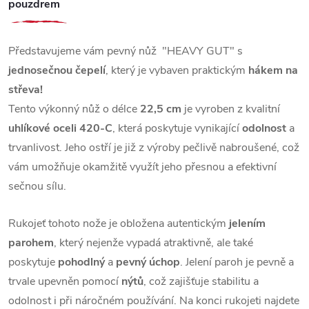
pouzdrem
Představujeme vám pevný nůž "HEAVY GUT" s
jednosečnou čepelí
, který je vybaven praktickým
hákem na
střeva!
Tento výkonný nůž o délce
22,5 cm
je vyroben z kvalitní
uhlíkové oceli 420-C
, která poskytuje vynikající
odolnost
a
trvanlivost. Jeho ostří je již z výroby pečlivě nabroušené, což
vám umožňuje okamžitě využít jeho přesnou a efektivní
sečnou sílu.
Rukojeť tohoto nože je obložena autentickým
jelením
parohem
, který nejenže vypadá atraktivně, ale také
poskytuje
pohodlný
a
pevný úchop
. Jelení paroh je pevně a
trvale upevněn pomocí
nýtů
, což zajišťuje stabilitu a
odolnost i při náročném používání. Na konci rukojeti najdete