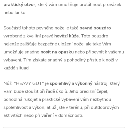
praktický otvor
, který vám umožňuje protáhnout provázek
nebo lanko.
Součástí tohoto pevného nože je také
pevné pouzdro
vyrobené z kvalitní pravé
hovězí kůže
. Toto pouzdro
nejenže zajišťuje bezpečné uložení nože, ale také Vám
umožňuje snadno
nosit na opasku
nebo připevnit k vašemu
vybavení. Tím získáte snadný a pohodlný přístup k noži v
každé situaci.
Nůž "HEAVY GUT" je
spolehlivý
a
výkonný
nástroj, který
Vám bude sloužit při řadě úkolů. Jeho precizní čepel,
pohodlná rukojeť a praktické vybavení vám nezbytnou
spolehlivost a výkon, ať už jste v terénu, při outdoorových
aktivitách nebo při vaření v domácnosti.