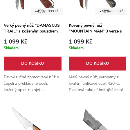
-45%
-48%
1 999 Kč
2 099 Kč
Velký pevný nůž "DAMASCUS
Kovaný pevný nůž
TRAIL" s koženým pouzdrem
"MOUNTAIN MAN" 3 verze s
koženým pouzdrem
1 099 Kč
1 099 Kč
Skladem
Skladem
DO KOŠÍKU
DO KOŠÍKU
Pevný ručně zpracovaný nůž s
Malý pevný nůž, vyrobený z
čepelí z překládané oceli,
kvalitní uhlíkové oceli 420-C.
kožený oplet rukojetí a
Plastová rukojeť imitující jelení
pouzdrem. Elegantní a odolný
paroh ve 3 možných verzích.
společník pro přírodu i sbírku.
Pouzdro z hovězí kůže součástí
balení.