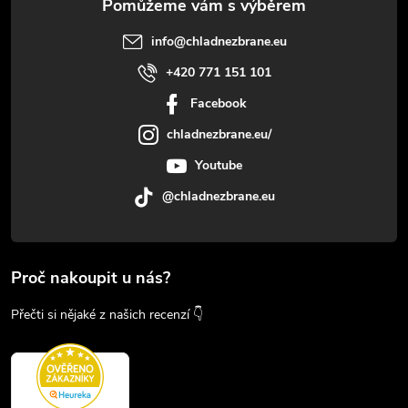
info
@
chladnezbrane.eu
+420 771 151 101
Facebook
chladnezbrane.eu/
Youtube
@chladnezbrane.eu
Proč nakoupit u nás?
Přečti si nějaké z našich recenzí 👇