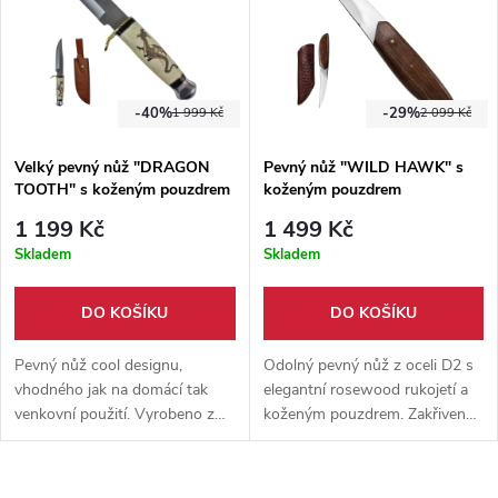
-40%
-29%
1 999 Kč
2 099 Kč
Velký pevný nůž "DRAGON
Pevný nůž "WILD HAWK" s
TOOTH" s koženým pouzdrem
koženým pouzdrem
1 199 Kč
1 499 Kč
Skladem
Skladem
DO KOŠÍKU
DO KOŠÍKU
Pevný nůž cool designu,
Odolný pevný nůž z oceli D2 s
vhodného jak na domácí tak
elegantní rosewood rukojetí a
venkovní použití. Vyrobeno z
koženým pouzdrem. Zakřivená
materiálů ocel, mosaz, dřevo a
čepel pro precizní řezy a
kost. Malba draka na jedné
robustní konstrukce pro
straně rukojeti a kožené
náročné použití.