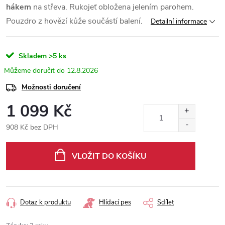
hákem
na střeva. Rukojeť obložena jelením parohem.
Pouzdro z hovězí kůže součástí balení.
Detailní informace
Skladem
>5 ks
12.8.2026
Možnosti doručení
1 099 Kč
908 Kč bez DPH
Měrná
cena:
VLOŽIT DO KOŠÍKU
Dotaz k produktu
Hlídací pes
Sdílet