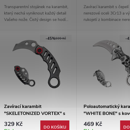
Transparentní stojánek na karambit,
Zavírací karambit s čepelí
který nechá vyniknout každý detail
nerezové oceli 3Cr13 a v
Vašeho nože. Čistý design se hodí
rukojetí z kombinace nere
do každého interiéru. Vhodný pro
hliníku. Taktický design d
edici karambitů "CLAW OF T-REX".
liner lock, hák na čepeli a
-45%
-
sklo pro nouzové situace.
599 Kč
Zavírací karambit
Poloautomatický kar
"SKELETONIZED VORTEX" s
"WHITE BONE" s ko
klipem
klipem
329 Kč
469 Kč
DO KOŠÍKU
DO