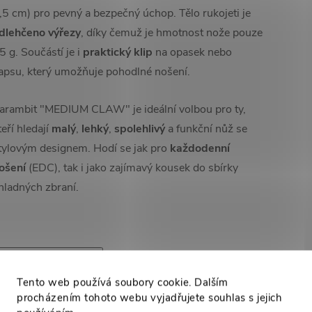
,5 cm) pro pevný a bezpečný úchop. Tělo rukojeti je
dlehčeno výřezy
, díky čemuž je hmotnost nože pouze
5 g. Součástí je i
praktický klip
na opasek nebo
apsu, který umožňuje pohodlné nošení.
arambit "MEDIUM CLAW" je ideální volbou pro ty,
teří hledají
malý
,
lehký
,
spolehlivý
a funkční nůž se
tylovým designem. Hodí se jak pro
každodenní
ošení
(EDC), tak i jako zajímavý kousek do sbírky
hladných zbraní.
High-contrast mode
Tento web používá soubory cookie. Dalším
procházením tohoto webu vyjadřujete souhlas s jejich