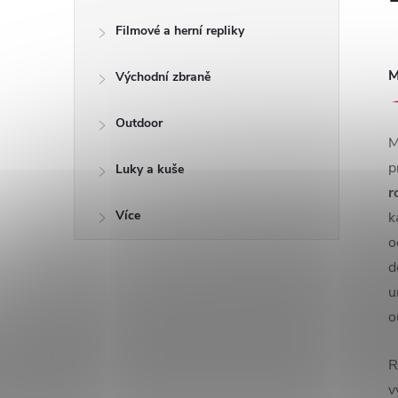
Filmové a herní repliky
M
Východní zbraně
Outdoor
M
p
Luky a kuše
r
Více
k
o
d
u
o
R
v