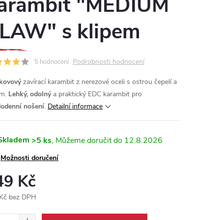
arambit "MEDIUM
LAW" s klipem
Podrobnosti hodnocení
5 hodnocení
kovový
zavírací karambit z nerezové oceli s ostrou čepelí a
em.
Lehký, odolný
a praktický EDC karambit pro
odenní nošení
.
Detailní informace
Skladem
>5 ks
12.8.2026
Možnosti doručení
49 Kč
Kč bez DPH
ná
: