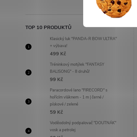
TOP 10 PRODUKTŮ
Klasický luk "PANDA-R BOW ULTRA"
+ výbava!
499 Kč
Tréninkový motýlek "FANTASY
BALISONG" - 8 druhů!
99 Kč
Paracordové lano "FIRECORD" s
hořícím vláknem - 1 m | černé /
pískové / zelené
59 Kč
Voděodolný podpalovač "DOUTNÁK"
vosk a petrolej