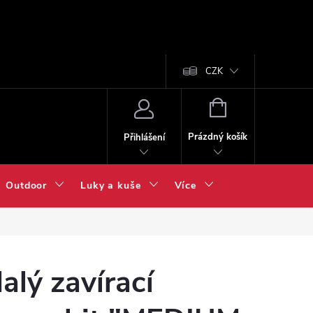
CZK
NÁKUPNÍ
KOŠÍK
Prázdný košík
Přihlášení
Outdoor
Luky a kuše
Více
alý zavírací