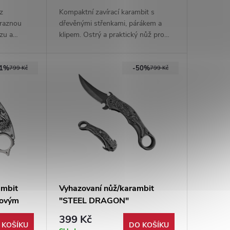
 z
Kompaktní zavírací karambit s
ýraznou
dřevěnými střenkami, párákem a
zu a
klipem. Ostrý a praktický nůž pro
oplňuje
EDC a taktické použití v elegantním
 hrot na
přírodním stylu.
41%
-50%
799 Kč
799 Kč
ambit
Vyhazovaní nůž/karambit
vovým
"STEEL DRAGON"
399 Kč
 KOŠÍKU
DO KOŠÍKU