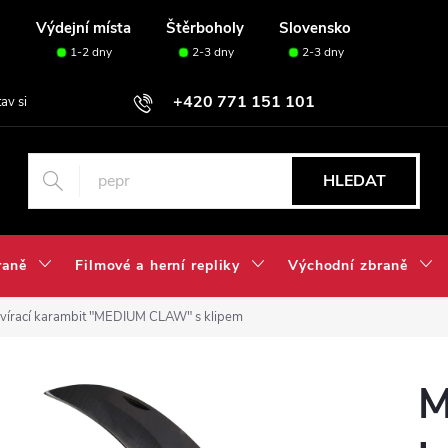
u
Výdejní místa
Štěrboholy
Slovensko
1-2 dny
2-3 dny
2-3 dny
+420 771 151 101
tav si svou sadu✅
HLEDAT
raně
Filmové a herní repliky
Východní zbraně
vírací karambit "MEDIUM CLAW" s klipem
M