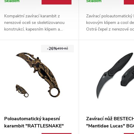
Skladem
Skladem
Kompaktní zavírací karambit z
Zavírací poloautomatický 
nerezové oceli se skeletizovanou
kovovým klipem a cool d
konstrukcí, kapesním klipem a
Ostrá čepel z nerezové oce
prstencem na rukojeti. Lehký EDC
pomocník na každodenní 
nůž vhodný pro každodenní nošení.
(edc), či jako stylový dopl
-26%
nožů.
499 Kč
Poloautomatický kapesní
Zavírací nůž BESTEC
karambit "RATTLESNAKE"
"Mantidae Lucas" B
Black Micarta