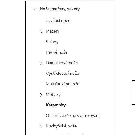
o
Nože, mačety, sekery
s
Zavírací nože
t
Mačety
r
Sekery
Pevné nože
a
Damaškové nože
n
Vystřelovací nože
Multifunkční nože
n
Motýlky
í
Karambity
OTF nože (čelně vystřelovací)
p
Kuchyňské nože