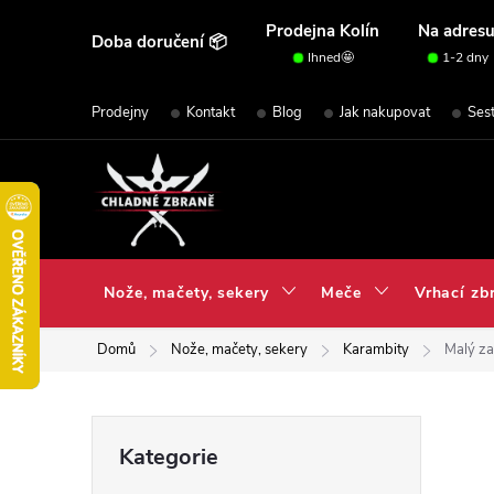
Přejít
Prodejna Kolín
Na adres
Doba doručení 📦
na
Ihned🤩
1-2 dny
obsah
Prodejny
Kontakt
Blog
Jak nakupovat
Ses
Nože, mačety, sekery
Meče
Vrhací zb
Domů
Nože, mačety, sekery
Karambity
Malý za
P
Přeskočit
Kategorie
kategorie