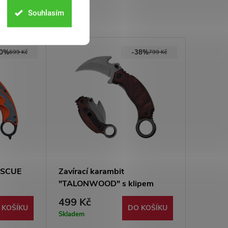
Souhlasím
50%
-38%
699 Kč
799 Kč
RESCUE
Zavírací karambit
"TALONWOOD" s klipem
499 Kč
 KOŠÍKU
DO KOŠÍKU
Skladem