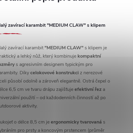
alý zavírací karambit "MEDIUM CLAW" s klipem
alý zavírací karambit
"MEDIUM CLAW"
s klipem je
raktický a lehký nůž, který kombinuje
kompaktní
ozměry
s agresivním designem typickým pro
arambity. Díky
celokovové konstrukci
z nerezové
celi působí odolně a zároveň elegantně. Ostrá čepel o
élce 6,5 cm ve tvaru drápu zajišťuje
efektivní řez
a
niverzální použití – od každodenních činností až po
utdoorové aktivity.
ukojeť o délce 8,5 cm je
ergonomicky tvarovaná
s
ybráním pro prsty a koncovým prstencem (průměr