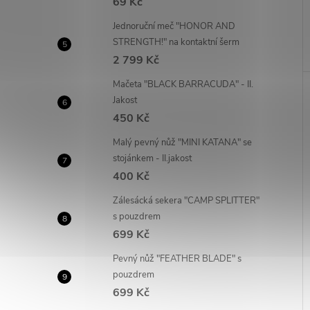
69 Kč
Jednoruční meč "HONOR AND
STRENGTH!" na kontaktní šerm
2 799 Kč
Mačeta "BLACK BARRACUDA" - II.
Jakost
450 Kč
Malý pevný nůž "MINI KATANA" se
stojánkem - II.jakost
400 Kč
Zálesácká sekera "CAMP SPLITTER"
s pouzdrem
699 Kč
Pevný nůž "FEATHER BLADE" s
pouzdrem
699 Kč