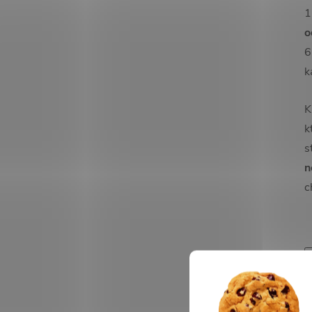
1
o
6
k
K
k
s
n
c