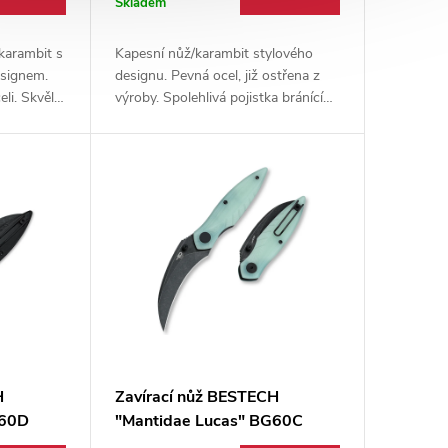
Skladem
karambit s
Kapesní nůž/karambit stylového
esignem.
designu. Pevná ocel, již ostřena z
li. Skvělý
výroby. Spolehlivá pojistka bránící
nošení
samovolnému uzavření + pevný klip
něk sbírky
na opasek
H
Zavírací nůž BESTECH
G60D
"Mantidae Lucas" BG60C
Jade G10