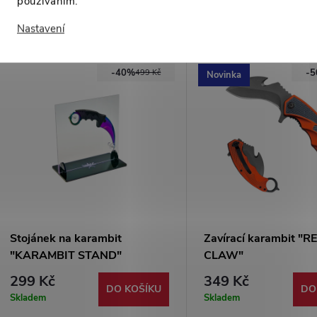
používáním.
Mohlo by Vás zajímat
Nastavení
-40%
-
499 Kč
Novinka
Stojánek na karambit
Zavírací karambit "
"KARAMBIT STAND"
CLAW"
transparentní
299 Kč
349 Kč
DO KOŠÍKU
DO
Skladem
Skladem