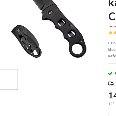
k
C
Celo
klip
každ
1
123 
Měr
cena