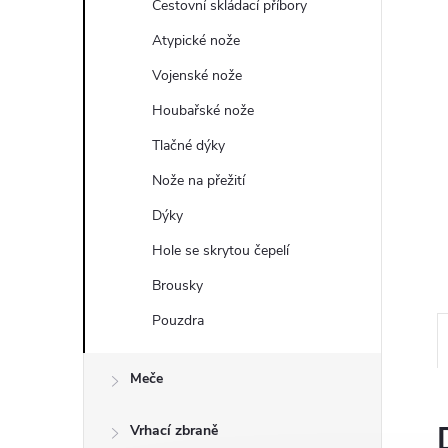
a
Cestovní skládací příbory
n
Atypické nože
Vojenské nože
e
Houbařské nože
l
Tlačné dýky
Nože na přežití
Dýky
Hole se skrytou čepelí
Brousky
Pouzdra
Meče
Vrhací zbraně