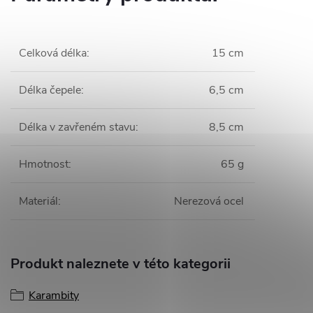
Celková délka
:
15 cm
Délka čepele
:
6,5 cm
Délka v zavřeném stavu
:
8,5 cm
Hmotnost
:
65 g
Materiál
:
Nerezová ocel
Produkt naleznete v této kategorii
Karambity