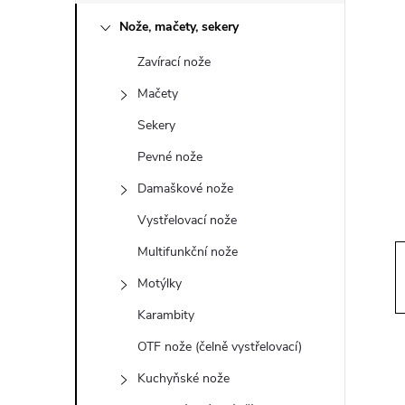
o
Nože, mačety, sekery
s
Zavírací nože
t
Mačety
r
Sekery
Pevné nože
a
Damaškové nože
n
Vystřelovací nože
Multifunkční nože
n
Motýlky
í
Karambity
OTF nože (čelně vystřelovací)
p
Kuchyňské nože