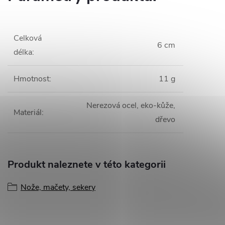
Celková
6 cm
délka
:
Hmotnost
:
11 g
Nerezová ocel, eko-kůže,
Materiál
:
dřevo
Produkt naleznete v této kategorii
Nože, mačety, sekery