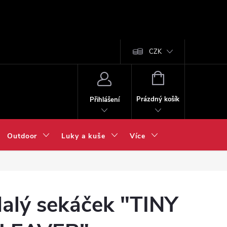
CZK
NÁKUPNÍ
KOŠÍK
Prázdný košík
Přihlášení
Outdoor
Luky a kuše
Více
alý sekáček "TINY