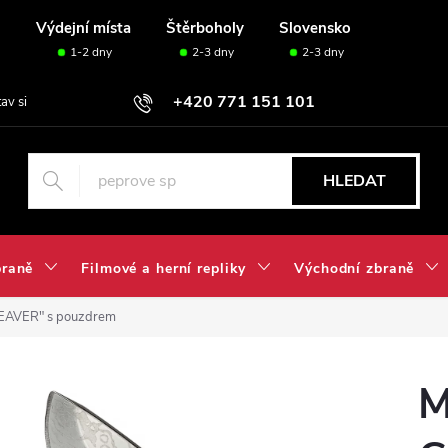
u
Výdejní místa
Štěrboholy
Slovensko
1-2 dny
2-3 dny
2-3 dny
+420 771 151 101
tav si svou sadu✅
HLEDAT
braně
Filmové a herní repliky
Východní zbraně
LEAVER" s pouzdrem
M