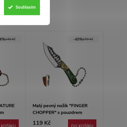
Souhlasím
54%
-40%
149 Kč
199 Kč
NIATURE
Malý pevný nožík "FINGER
em
CHOPPER" s pouzdrem
119 Kč
 KOŠÍKU
DO KOŠÍKU