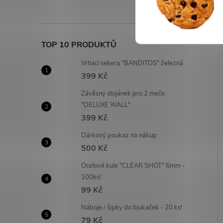
TOP 10 PRODUKTŮ
Vrhací sekera "BANDITOS" železná
399 Kč
Závěsný stojánek pro 2 meče
"DELUXE WALL"
399 Kč
Dárkový poukaz na nákup
500 Kč
Ocelové kule "CLEAR SHOT" 6mm -
100ks!
99 Kč
Náboje / šipky do foukaček - 20 ks!
79 Kč