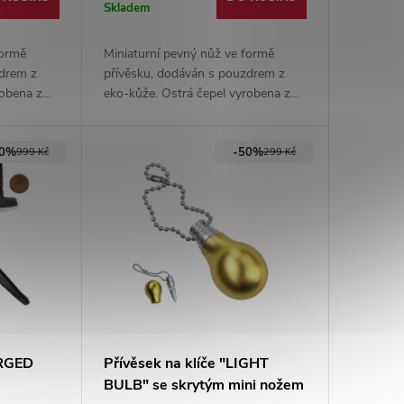
Skladem
formě
Miniaturní pevný nůž ve formě
zdrem z
přívěsku, dodáván s pouzdrem z
robena z
eko-kůže. Ostrá čepel vyrobena z
g
nerezové oceli ve full-tang
konstrukci.
50%
-50%
999 Kč
299 Kč
ORGED
Přívěsek na klíče "LIGHT
BULB" se skrytým mini nožem