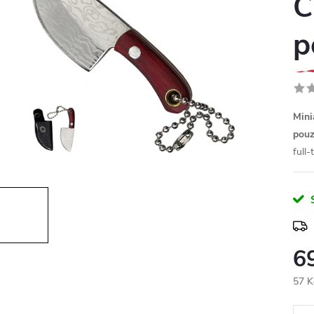
C
p
Mini
pou
full-
6
57 K
Měr
cena