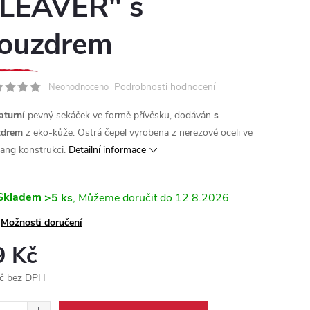
LEAVER" s
ouzdrem
Podrobnosti hodnocení
Neohodnoceno
aturní
pevný sekáček ve formě přívěsku, dodáván
s
zdrem
z eko-kůže. Ostrá čepel vyrobena z nerezové oceli ve
tang konstrukci.
Detailní informace
Skladem
>5 ks
12.8.2026
Možnosti doručení
9 Kč
č bez DPH
ná
: