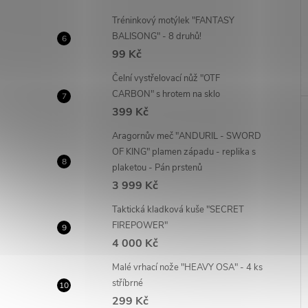
Tréninkový motýlek "FANTASY
BALISONG" - 8 druhů!
99 Kč
Čelní vystřelovací nůž "OTF
CARBON" s hrotem na sklo
399 Kč
Aragornův meč "ANDURIL - SWORD
OF KING" plamen západu - replika s
plaketou - Pán prstenů
3 999 Kč
Taktická kladková kuše "SECRET
FIREPOWER"
4 000 Kč
Malé vrhací nože "HEAVY OSA" - 4 ks
stříbrné
299 Kč