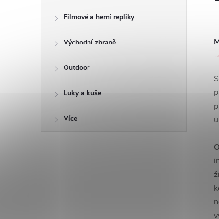
Filmové a herní repliky
M
Východní zbraně
Outdoor
S
p
Luky a kuše
p
Více
u
O
i
ž
k
n
v