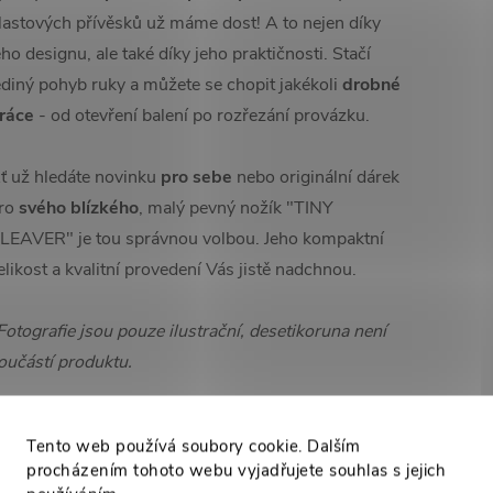
lastových přívěsků už máme dost! A to nejen díky
eho designu, ale také díky jeho praktičnosti. Stačí
ediný pohyb ruky a můžete se chopit jakékoli
drobné
ráce
- od otevření balení po rozřezání provázku.
ť už hledáte novinku
pro sebe
nebo originální dárek
ro
svého blízkého
, malý pevný nožík "TINY
LEAVER" je tou správnou volbou. Jeho kompaktní
elikost a kvalitní provedení Vás jistě nadchnou.
Fotografie jsou pouze ilustrační, desetikoruna není
oučástí produktu.
Tento web používá soubory cookie. Dalším
High-contrast mode
procházením tohoto webu vyjadřujete souhlas s jejich