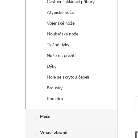
a
Cestovní skládací příbory
n
Atypické nože
Vojenské nože
e
Houbařské nože
l
Tlačné dýky
Nože na přežití
Dýky
Hole se skrytou čepelí
Brousky
Pouzdra
Meče
Vrhací zbraně