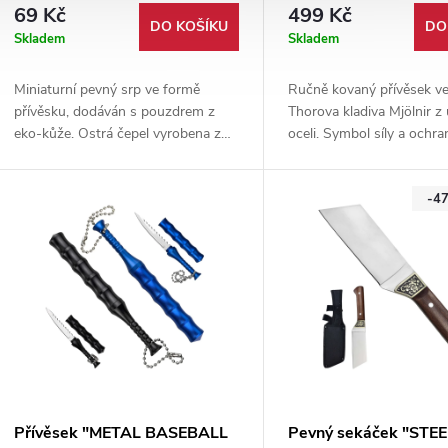
pouzdrem
69 Kč
499 Kč
DO KOŠÍKU
DO
Skladem
Skladem
Miniaturní pevný srp ve formě
Ručně kovaný přívěsek ve
přívěsku, dodáván s pouzdrem z
Thorova kladiva Mjölnir z
eko-kůže. Ostrá čepel vyrobena z
oceli. Symbol síly a ochra
nerezové oceli ve full-tang
koženým pouzdrem a šňů
konstrukci.
krk. Originální ruční práce
-4
Přívěsek "METAL BASEBALL
Pevný sekáček "STEE