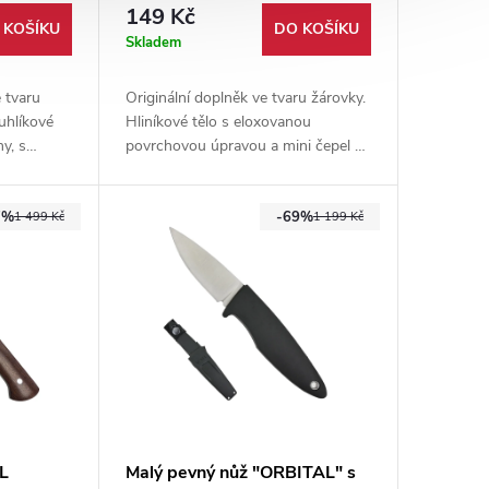
149 Kč
 KOŠÍKU
DO KOŠÍKU
Skladem
 tvaru
Originální doplněk ve tvaru žárovky.
 uhlíkové
Hliníkové tělo s eloxovanou
ny, s
povrchovou úpravou a mini čepel z
rkou na
nerezové oceli. Stylový a praktický
.
přívěsek na klíče nebo batoh.
7%
-69%
1 499 Kč
1 199 Kč
L
Malý pevný nůž "ORBITAL" s