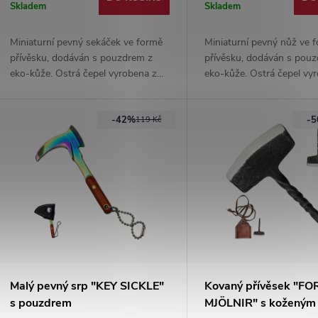
Skladem
Skladem
Miniaturní pevný sekáček ve formě
Miniaturní pevný nůž ve 
přívěsku, dodáván s pouzdrem z
přívěsku, dodáván s pou
eko-kůže. Ostrá čepel vyrobena z
eko-kůže. Ostrá čepel vy
nerezové oceli ve full-tang
nerezové oceli ve full-tan
konstrukci.
konstrukci.
-42%
-
119 Kč
Malý pevný srp "KEY SICKLE"
Kovaný přívěsek "F
s pouzdrem
MJÖLNIR" s koženým