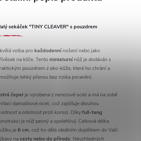
alý sekáček "TINY CLEAVER" s pouzdrem
kvělá volba pro
každodenní
nošení nebo jako
řívěsek na klíče. Tento
miniaturní
nůž je dodáván s
raktickým pouzdrem z eko-kůže, které ho chrání a
možňuje lehký přenos bez rizika poranění.
strá čepel
je vyrobena z nerezové oceli a má na sobě
mitaci damaškové oceli, což zajišťuje dlouhou
ivotnost a odolnost proti korozi. Díky
full-tang
onstrukci je nůž pevný a spolehlivý. Celková délka
ožíku je
6 cm
, což ho dělá ideálním doplňkem do Vaší
ýbavy na
cesty nebo do přírody
. Nevzhledných