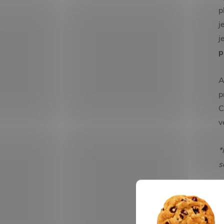
p
j
j
p
A
p
C
v
*
s