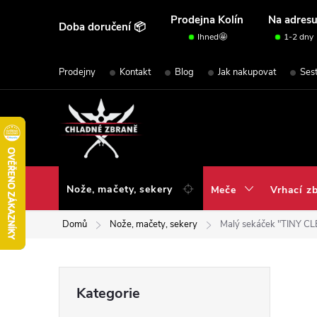
Přejít
Prodejna Kolín
Na adres
Doba doručení 📦
na
Ihned🤩
1-2 dny
obsah
Prodejny
Kontakt
Blog
Jak nakupovat
Ses
Nože, mačety, sekery
Meče
Vrhací z
Domů
Nože, mačety, sekery
Malý sekáček "TINY C
P
Přeskočit
Kategorie
kategorie