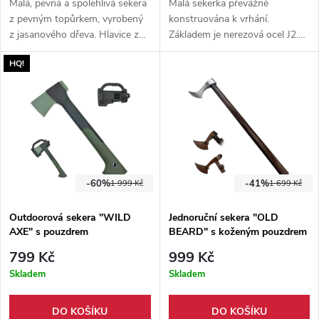
Malá, pevná a spolehlivá sekera
Malá sekerka převážně
z pevným topůrkem, vyrobený
konstruována k vrhání.
z jasanového dřeva. Hlavice z
Základem je nerezová ocel J2.
ocelové slitiny, již ostřena z
Součástí balení je také pevné
HQ!
výroby. Vhodná na sekání i
kožené pouzdro.
vrhání.
-60%
-41%
1 999 Kč
1 699 Kč
Outdoorová sekera "WILD
Jednoruční sekera "OLD
AXE" s pouzdrem
BEARD" s koženým pouzdrem
799 Kč
999 Kč
Skladem
Skladem
DO KOŠÍKU
DO KOŠÍKU