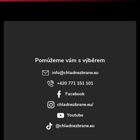
a
t
í
info
@
chladnezbrane.eu
+420 771 151 101
Facebook
chladnezbrane.eu/
Youtube
@chladnezbrane.eu