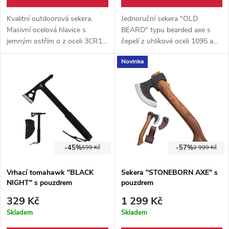
Kvalitní outdoorová sekera.
Jednoruční sekera "OLD
Masivní ocelová hlavice s
BEARD" typu bearded axe s
jemným ostřím o z oceli 3CR13.
čepelí z uhlíkové oceli 1095 a
Celková hmotnost 638 g.
rukojetí z růžového dřeva.
Novinka
Součástí balení je i v kvalitní
Kožené pouzdro je součástí
ABS kryt na hlavici sekery.
balení. Délka 61 cm.
Vhodná do přírody, do kempu a
na zahradu.
-45%
-57%
599 Kč
2 999 Kč
Vrhací tomahawk "BLACK
Sekera "STONEBORN AXE" s
NIGHT" s pouzdrem
pouzdrem
329 Kč
1 299 Kč
Skladem
Skladem