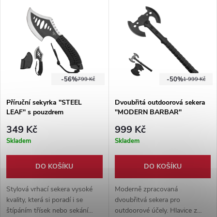
dodáváno s koženým
umělé kůže.
pouzdrem pro čepel.
-56%
-50%
799 Kč
1 999 Kč
Příruční sekyrka "STEEL
Dvoubřitá outdoorová sekera
LEAF" s pouzdrem
"MODERN BARBAR"
349 Kč
999 Kč
Skladem
Skladem
DO KOŠÍKU
DO KOŠÍKU
Stylová vrhací sekera vysoké
Moderně zpracovaná
kvality, která si poradí i se
dvoubřitvá sekera pro
štípáním třísek nebo sekání
outdoorové účely. Hlavice z