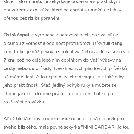
klíče. Tato
miniaturní
sekyrka je dodávána s praktickým
pouzdrem z eko-kůže, které ho chrání a umožňuje lehký
přenos bez rizika poranění.
Ostrá čepel
je vyrobena z nerezové oceli, což zajišťuje
dlouhou životnost a odolnost proti korozi. Díky
full-tang
konstrukci je nůž pevný a spolehlivý. Celková délka sekery je
7 cm
, což ho dělá ideálním doplňkem do Vaší výbavy na
cesty nebo do přírody
. Nevzhledných plastových přívěsků
už máme dost! A to nejen díky jeho designu, ale také díky
jeho praktičnosti. Stačí jediný pohyb ruky a můžete se
chopit jakékoli
drobné práce
- od otevření balení po
rozřezání provázku.
Ať už hledáte novinku
pro sebe
nebo originální dárek pro
svého blízkého
, malá pevná sekyrka "MINI BARBAR" je tou