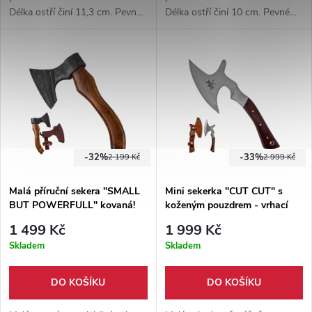
Délka ostří činí 11,3 cm. Pevné
Délka ostří činí 10 cm. Pevné
topůrko z pevného dřeva,
topůrko z pevného dřeva,
omotané koženým opletem.
omotané koženým opletem.
Kožené pouzdro součástí balení
-32%
-33%
2 199 Kč
2 999 Kč
Malá příruční sekera "SMALL
Mini sekerka "CUT CUT" s
BUT POWERFULL" kovaná!
koženým pouzdrem - vrhací
1 499 Kč
1 999 Kč
Skladem
Skladem
DO KOŠÍKU
DO KOŠÍKU