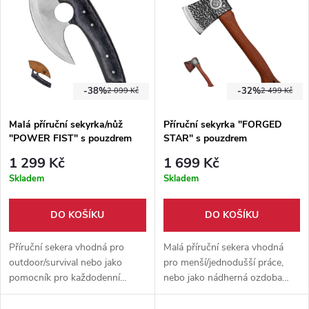
-38%
-32%
2 099 Kč
2 499 Kč
Malá příruční sekyrka/nůž
Příruční sekyrka "FORGED
"POWER FIST" s pouzdrem
STAR" s pouzdrem
1 299 Kč
1 699 Kč
Skladem
Skladem
DO KOŠÍKU
DO KOŠÍKU
Příruční sekera vhodná pro
Malá příruční sekera vhodná
outdoor/survival nebo jako
pro menší/jednodušší práce,
pomocník pro každodenní
nebo jako nádherná ozdoba
nošení. Ostrá čepel vyrobena z
Vašeho domova. Dodáváno s
kvalitní nerezové oceli J420,
malým pouzdrem na čepel z