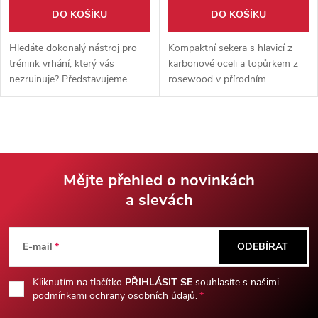
DO KOŠÍKU
DO KOŠÍKU
Hledáte dokonalý nástroj pro
Kompaktní sekera s hlavicí z
trénink vrhání, který vás
karbonové oceli a topůrkem z
nezruinuje? Představujeme
rosewood v přírodním
Vrhací Tomahawk „BLACK
outdoorovém stylu. Dodává se
NIGHT“ – spolehlivou zbraň,
s pouzdrem na čepel a držákem
která byla navržena s důrazem
na opasek z umělé kůže.
na rovnováhu a přesnost,
klíčové pro úspěch při každém
vrhu.
Mějte přehled o novinkách
a slevách
Z
á
E-mail
ODEBÍRAT
p
Kliknutím na tlačítko
PŘIHLÁSIT SE
souhlasíte s našimi
podmínkami ochrany osobních údajů.