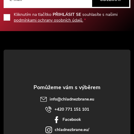
á
p
Kliknutím na tlačítko
PŘIHLÁSIT SE
souhlasíte s našimi
podmínkami ochrany osobních údajů.
a
t
í
info
@
chladnezbrane.eu
+420 771 151 101
Facebook
chladnezbrane.eu/