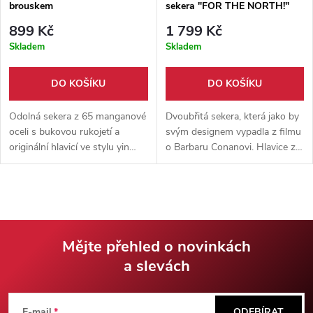
brouskem
sekera "FOR THE NORTH!"
kovaná!
899 Kč
1 799 Kč
Skladem
Skladem
DO KOŠÍKU
DO KOŠÍKU
Odolná sekera z 65 manganové
Dvoubřitá sekera, která jako by
oceli s bukovou rukojetí a
svým designem vypadla z filmu
originální hlavicí ve stylu yin
o Barbaru Conanovi. Hlavice z
yang. Hmotnost 900 g,
uhlíkové oceli 420-C, upevněna
rozměry 27 × 13 × 12 cm.
na topůrku z Olivového dřeva.
Součástí balení brousek.
Mějte přehled o novinkách
a slevách
Z
E-mail
ODEBÍRAT