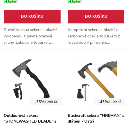
Skladem
Skladem
DO KOŠÍKU
DO KOŠÍKU
Ručně kovaná sekera s hlavicí
Kompaktní sekera s hlavicí z
vyrobenou z pevné ocelové
karbonové oceli a topůrkem z
slitiny. Lakované topůrko z
rosewood v přírodním
růžového dřeva. Nástroj vhodný
outdoorovém stylu. Dodává se
domů i na daleké cesty.
s pouzdrem na čepel a držákem
na opasek z umělé kůže.
-35%
-45%
2 299 Kč
2 199 Kč
Outdoorová sekera
Bushcraft sekera "FIREMAN" s
"STONEWASHED BLADE" s
dlátem - Ostrá
pouzdrem