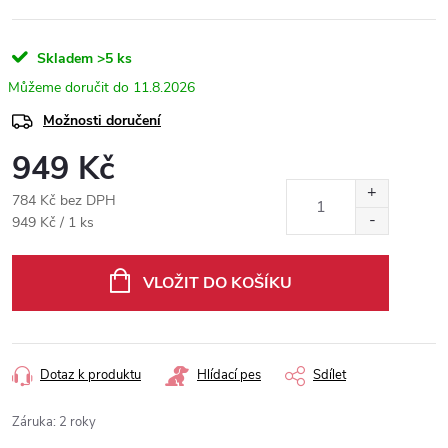
Skladem
>5 ks
11.8.2026
Možnosti doručení
949 Kč
784 Kč bez DPH
Měrná
949 Kč / 1 ks
cena:
VLOŽIT DO KOŠÍKU
Dotaz k produktu
Hlídací pes
Sdílet
Záruka
:
2 roky