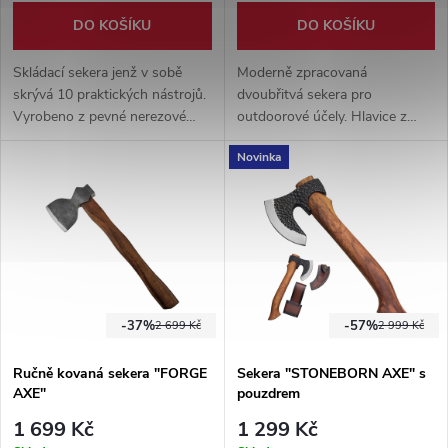
DO KOŠÍKU
DO KOŠÍKU
Skládací sekera jenž v sobě
Moderně zpracovaná
skrývá 10 praktických nástrojů.
dvoubřitvá sekera pro
Vyrobeno z pevné nerezové
outdoorové účely. Hlavice z
oceli v černé barvě. Součástí
nerezové oceli 2cr13. ABS
Novinka
balení je i nylonové pouzdro na
protiskluzová rukojeť. Nylonové
hlavici sekery.
pouzdro součástí balení.
-37%
-57%
2 699 Kč
2 999 Kč
Ručně kovaná sekera "FORGE
Sekera "STONEBORN AXE" s
AXE"
pouzdrem
1 699 Kč
1 299 Kč