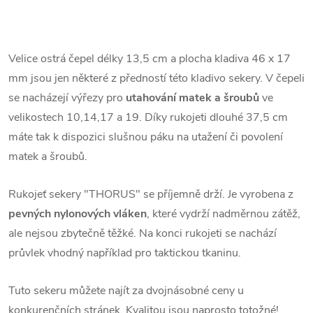
Velice ostrá čepel délky 13,5 cm a plocha kladiva 46 x 17
mm jsou jen některé z předností této kladivo sekery. V čepeli
se nacházejí výřezy pro
utahování matek a šroubů
ve
velikostech 10,14,17 a 19. Díky rukojeti dlouhé 37,5 cm
máte tak k dispozici slušnou páku na utažení či povolení
matek a šroubů.
Rukojeť sekery "THORUS" se příjemně drží. Je vyrobena z
pevných nylonových vláken
, které vydrží nadměrnou zátěž,
ale nejsou zbytečně těžké. Na konci rukojeti se nachází
průvlek vhodný například pro taktickou tkaninu.
Tuto sekeru můžete najít za dvojnásobné ceny u
konkurenčních stránek. Kvalitou jsou naprosto totožné!