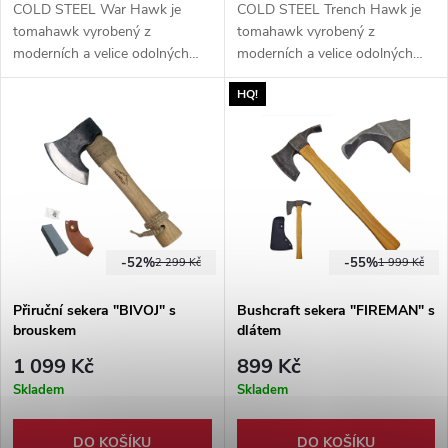
COLD STEEL War Hawk je
COLD STEEL Trench Hawk je
tomahawk vyrobený z
tomahawk vyrobený z
moderních a velice odolných
moderních a velice odolných
materiálů. Vzhledem k jeho
materiálů. Vzhledem k jeho
HQ!
konstrukci je považován za
konstrukci je považován za
bojovou a vrhací sekeru.
bojovou a vrhací sekeru.
-52%
-55%
2 299 Kč
1 999 Kč
Přiruční sekera "BIVOJ" s
Bushcraft sekera "FIREMAN" s
brouskem
dlátem
1 099 Kč
899 Kč
Skladem
Skladem
DO KOŠÍKU
DO KOŠÍKU