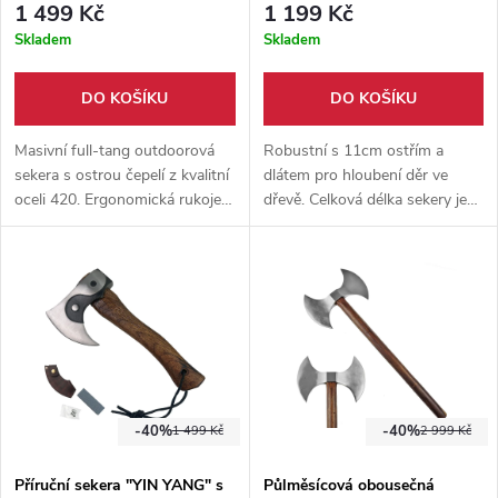
1 499 Kč
1 199 Kč
Skladem
Skladem
DO KOŠÍKU
DO KOŠÍKU
Masivní full-tang outdoorová
Robustní s 11cm ostřím a
sekera s ostrou čepelí z kvalitní
dlátem pro hloubení děr ve
oceli 420. Ergonomická rukojeť
dřevě. Celková délka sekery je
s protiskluzovým vzorem je z
40 cm. Topůrko sekery je
ABS plastu, dodáváno s
vyrobena z lakovaného
nylonovým pouzdrem s
broskvoňového dřeva. Ocel
možností zavěšení na opasek.
2cr13, součástí je i nylonové
pouzdro.
-40%
-40%
1 499 Kč
2 999 Kč
Příruční sekera "YIN YANG" s
Půlměsícová obousečná