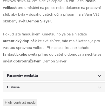
celková délka 40 cm a délka čepele 24 cm. Je to
ideální
velikost
pro umístění na police nebo dokonce na pracovní
stůl, aby byla v dosahu vašich očí a připomínala Vám Váš
oblíbený svět
Demon Slayer.
Pokud jste fanouškem Kimetsu no yaiba a hledáte
autentický doplněk
ke své sbírce, tato malá katana je pro
vás tou správnou volbou. Přineste si kousek tohoto
fantastického
světa přímo do vašeho domova a nechte se
unést
dobrodružstvím
Demon Slayer.
Parametry produktu
Diskuse
High-contrast mode