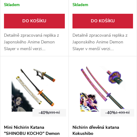
Skladem
Skladem
DO KOŠÍKU
DO KOŠÍKU
Detailně zpracovaná replika z
Detailně zpracovaná replika z
Japonského Anime Demon
Japonského Anime Demon
Slayer v menší verzi.
Slayer v menší verzi.
Podobnost z originálem 1:1.
Podobnost z originálem 1:1.
Součástí balení je pevný
umělohmotný stojánek.
-40%
-40%
999 Kč
1 499 Kč
Mini Nichirin Katana
Nichirin dřevěná katana
"SHINOBU KOCHO" Demon
Kokushibo