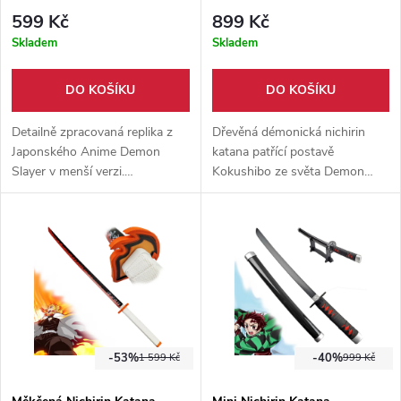
Slayer
"KYOKOKUKAMUSARI" -
599 Kč
899 Kč
Demon Slayer
Skladem
Skladem
DO KOŠÍKU
DO KOŠÍKU
Detailně zpracovaná replika z
Dřevěná démonická nichirin
Japonského Anime Demon
katana patřící postavě
Slayer v menší verzi.
Kokushibo ze světa Demon
Podobnost z originálem 1:1.
Slayer. Katana vhodná pro
Součástí balení je pevný
cosplay či na výstavu.
umělohmotný stojánek.
-53%
-40%
1 599 Kč
999 Kč