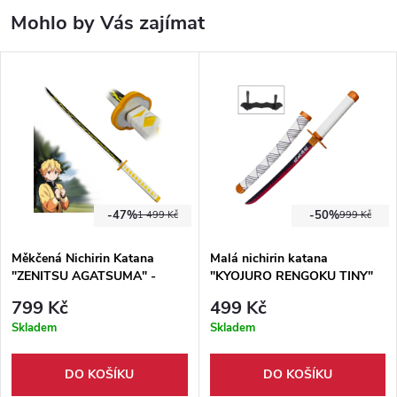
Mohlo by Vás zajímat
-47%
-50%
1 499 Kč
999 Kč
Měkčená Nichirin Katana
Malá nichirin katana
"ZENITSU AGATSUMA" -
"KYOJURO RENGOKU TINY"
Demon Slayer
Demon Slayer
799 Kč
499 Kč
Skladem
Skladem
DO KOŠÍKU
DO KOŠÍKU