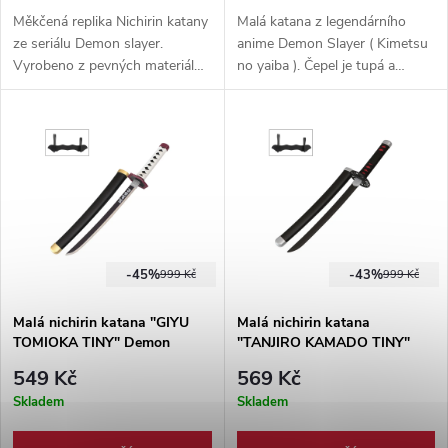
Měkčená replika Nichirin katany
Malá katana z legendárního
ze seriálu Demon slayer.
anime Demon Slayer ( Kimetsu
Vyrobeno z pevných materiálů,
no yaiba ). Čepel je tupá a
upravených pro lehký kontaktní
vyrobena z nerezové oceli,
šerm. Vhodné ke cosplayi i na
dodáváno s plastovým
larp.
stojánkem. Plastová pochva
potažena umělou kůží.
-45%
-43%
999 Kč
999 Kč
Malá nichirin katana "GIYU
Malá nichirin katana
TOMIOKA TINY" Demon
"TANJIRO KAMADO TINY"
Slayer
Demon Slayer
549 Kč
569 Kč
Skladem
Skladem