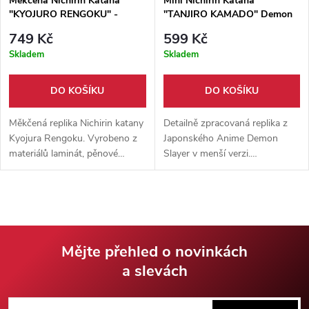
Měkčená Nichirin Katana
Mini Nichirin Katana
"KYOJURO RENGOKU" -
"TANJIRO KAMADO" Demon
Demon Slayer
Slayer
749 Kč
599 Kč
Skladem
Skladem
DO KOŠÍKU
DO KOŠÍKU
Měkčená replika Nichirin katany
Detailně zpracovaná replika z
Kyojura Rengoku. Vyrobeno z
Japonského Anime Demon
materiálů laminát, pěnové
Slayer v menší verzi.
měkčení, latex a plast. Vhodné
Podobnost z originálem 1:1.
pro cosplay.
Součástí balení je pevný
umělohmotný stojánek.
Mějte přehled o novinkách
a slevách
Z