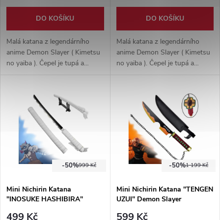
DO KOŠÍKU
DO KOŠÍKU
Malá katana z legendárního
Malá katana z legendárního
anime Demon Slayer ( Kimetsu
anime Demon Slayer ( Kimetsu
no yaiba ). Čepel je tupá a
no yaiba ). Čepel je tupá a
vyrobena z nerezové oceli,
vyrobena z nerezové oceli,
dodáváno s plastovým
dodáváno s plastovým
stojánkem. Plastová pochva
stojánkem. Plastová pochva
potažena umělou kůží.
potažena tkaninou.
-50%
-50%
999 Kč
1 199 Kč
Mini Nichirin Katana
Mini Nichirin Katana "TENGEN
"INOSUKE HASHIBIRA"
UZUI" Demon Slayer
Demon Slayer
499 Kč
599 Kč