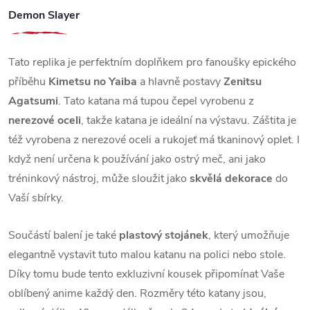
Demon Slayer
Tato replika je perfektním doplňkem pro fanoušky epického
příběhu
Kimetsu no Yaiba
a hlavně postavy
Zenitsu
Agatsumi
. Tato katana má tupou čepel vyrobenu z
nerezové oceli
, takže katana je ideální na výstavu. Záštita je
též vyrobena z nerezové oceli a rukojeť má tkaninový oplet. I
když není určena k používání jako ostrý meč, ani jako
tréninkový nástroj, může sloužit jako
skvělá dekorace
do
Vaší sbírky.
Součástí balení je také
plastový stojánek
, který umožňuje
elegantně vystavit tuto malou katanu na polici nebo stole.
Díky tomu bude tento exkluzivní kousek připomínat Vaše
oblíbený anime každý den. Rozměry této katany jsou,