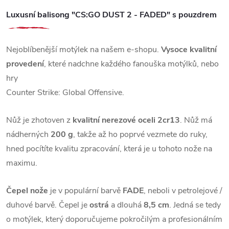
Luxusní balisong "CS:GO DUST 2 - FADED" s pouzdrem
Nejoblíbenější motýlek na našem e-shopu.
Vysoce kvalitní
provedení
, které nadchne každého fanouška motýlků, nebo
hry
Counter Strike: Global Offensive.
Nůž je zhotoven z
kvalitní nerezové oceli 2cr13
. Nůž má
nádherných
200 g
, takže až ho poprvé vezmete do ruky,
hned pocítíte kvalitu zpracování, která je u tohoto nože na
maximu.
Čepel nože
je v populární barvě
FADE
, neboli v petrolejové /
duhové barvě. Čepel je
ostrá
a dlouhá
8,5 cm
. Jedná se tedy
o motýlek, který doporučujeme pokročilým a profesionálním