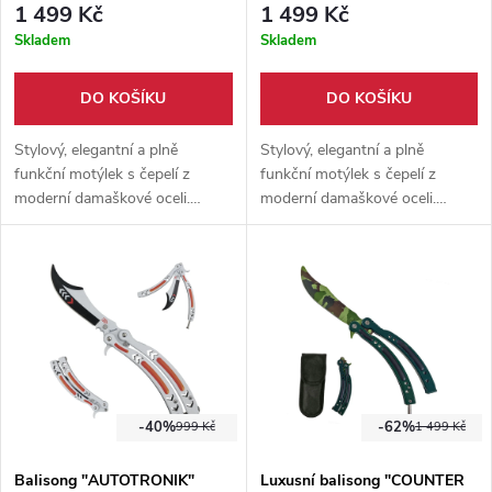
1 499 Kč
1 499 Kč
Skladem
Skladem
DO KOŠÍKU
DO KOŠÍKU
Stylový, elegantní a plně
Stylový, elegantní a plně
funkční motýlek s čepelí z
funkční motýlek s čepelí z
moderní damaškové oceli.
moderní damaškové oceli.
Hranatá rukojeť obložená
Hranatá rukojeť obložená
olivovým dřevem.
olivovým dřevem.
-40%
-62%
999 Kč
1 499 Kč
Balisong "AUTOTRONIK"
Luxusní balisong "COUNTER