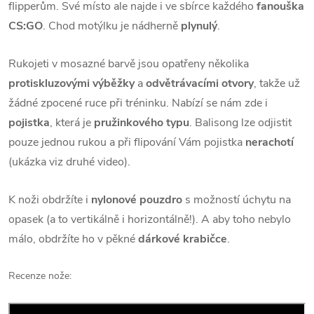
flipperům. Své místo ale najde i ve sbírce každého
fanouška
CS:GO
. Chod motýlku je nádherně
plynulý
.
Rukojeti v mosazné barvě jsou opatřeny několika
protiskluzovými výběžky
a
odvětrávacími otvory
, takže už
žádné zpocené ruce při tréninku. Nabízí se nám zde i
pojistka
, která je
pružinkového typu
. Balisong lze odjistit
pouze jednou rukou a při flipování Vám pojistka
nerachotí
(ukázka viz druhé video).
K noži obdržíte i
nylonové pouzdro
s možností úchytu na
opasek (a to vertikálně i horizontálně!). A aby toho nebylo
málo, obdržíte ho v pěkné
dárkové krabičce
.
Recenze nože: