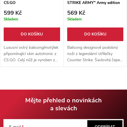
CS:GO
STRIKE ARMY" Army edition
599 Kč
569 Kč
Skladem
Skladem
DO KOŠÍKU
DO KOŠÍKU
Luxusní ostrý balisong/motýlek
Balisong designově podobný
připomínající skin autotronic z
noži z legendární střílečky
CS:GO. Celý nůž je vyroben z
Counter Strike. Šavlovitá čepel
kvalitní nerezové oceli 3Cr13 a
maskáčového designu + pevné
má příjemnou váhu 195 g.
nylonové pouzdro.
Mějte přehled o novinkách
a slevách
Z
E-mail
ODEBÍRAT