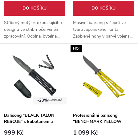
DO KOŠÍKU
DO KOŠÍKU
Stříbrný motýlek okouzlujícího
Masivní balisong s čepelí ve
designu ve stříbrnočerveném
tvaru Japonského Tanta.
zpracování. Odolná, bytelná
Zaoblené nohy v barvě vojenské
konstrukce, ostrá čepel.
zeleně. Součástí balení je pevné
HQ!
Vhodné pro začátečníka i
nylonové pouzdro.
pokročilého.
-23%
1 299 Kč
Balisong "BLACK TALON
Profesionální balisong
RESCUE" s kubotanem a
"BENCHMARK YELLOW
řezačem pásů
STONEWASH" žlutý
999 Kč
1 099 Kč