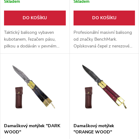
Skladem
Skladem
DO KOŠÍKU
DO KOŠÍKU
Taktický balisong vybaven
Profesionální masivní balisong
kubotanem, řezačem pásu,
od značky BenchMark.
pilkou a dodáván v pevném
Opískovaná čepel z nerezové
nylonovém pouzdře v černé
oceli. Pozinkované rukojeti.
barvě. Perfektní nůž pro EDC a
Nýtovaná konstrukce.
dobrý pomocník v nouzi.
Damaškový motýlek "DARK
Damaškový motýlek
WOOD"
"ORANGE WOOD"