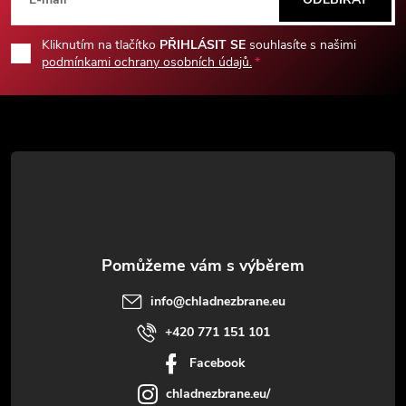
á
p
Kliknutím na tlačítko
PŘIHLÁSIT SE
souhlasíte s našimi
podmínkami ochrany osobních údajů.
a
t
í
info
@
chladnezbrane.eu
+420 771 151 101
Facebook
chladnezbrane.eu/