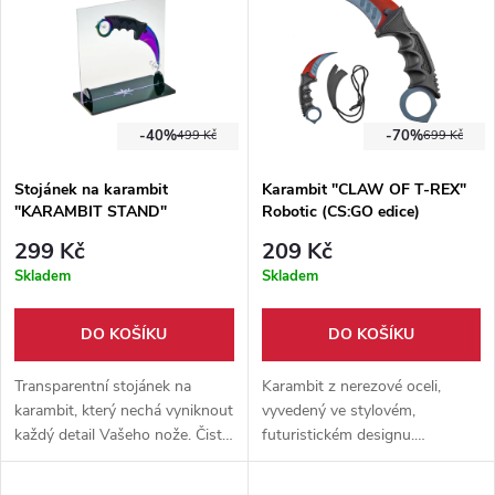
-40%
-70%
499 Kč
699 Kč
Stojánek na karambit
Karambit "CLAW OF T-REX"
"KARAMBIT STAND"
Robotic (CS:GO edice)
transparentní
299 Kč
209 Kč
Skladem
Skladem
DO KOŠÍKU
DO KOŠÍKU
Transparentní stojánek na
Karambit z nerezové oceli,
karambit, který nechá vyniknout
vyvedený ve stylovém,
každý detail Vašeho nože. Čistý
futuristickém designu.
design se hodí do každého
Tvarovaná rukojeť z odolného
interiéru. Vhodný pro edici
plastu. Součástí karambitu je