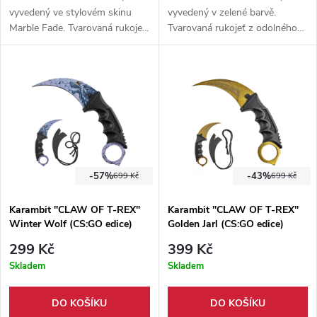
vyvedený ve stylovém skinu
vyvedený v zelené barvě.
Marble Fade. Tvarovaná rukojeť
Tvarovaná rukojeť z odolného
z odolného plastu. Součástí
plastu. Součástí karambitu je
karambitu je plastové pouzdro
plastové pouzdro s tkaninou.
s tkaninou.
-57%
-43%
699 Kč
699 Kč
Karambit "CLAW OF T-REX"
Karambit "CLAW OF T-REX"
Winter Wolf (CS:GO edice)
Golden Jarl (CS:GO edice)
299 Kč
399 Kč
Skladem
Skladem
DO KOŠÍKU
DO KOŠÍKU