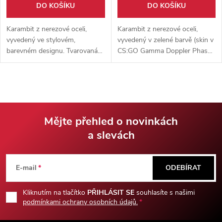
DO KOŠÍKU
DO KOŠÍKU
Karambit z nerezové oceli,
Karambit z nerezové oceli,
vyvedený ve stylovém,
vyvedený v zelené barvě (skin v
barevném designu. Tvarovaná
CS:GO Gamma Doppler Phase
rukojeť z odolného plastu.
2). Tvarovaná rukojeť z
Součástí karambitu je plastové
odolného plastu. Součástí
pouzdro s tkaninou.
karambitu je plastové pouzdro
s tkaninou.
Mějte přehled o novinkách
a slevách
Z
á
E-mail
ODEBÍRAT
p
Kliknutím na tlačítko
PŘIHLÁSIT SE
souhlasíte s našimi
podmínkami ochrany osobních údajů.
a