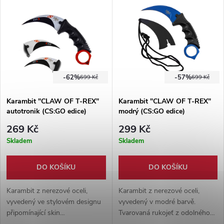
karambitů "CLAW OF T-REX".
plastové pouzdro s tkaninou.
-62%
-57%
699 Kč
699 Kč
Karambit "CLAW OF T-REX"
Karambit "CLAW OF T-REX"
autotronik (CS:GO edice)
modrý (CS:GO edice)
269 Kč
299 Kč
Skladem
Skladem
DO KOŠÍKU
DO KOŠÍKU
Karambit z nerezové oceli,
Karambit z nerezové oceli,
vyvedený ve stylovém designu
vyvedený v modré barvě.
připomínající skin
Tvarovaná rukojeť z odolného
AUTOTRONIC. Tvarovaná
plastu. Součástí karambitu je