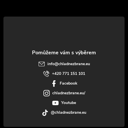
t
í
info
@
chladnezbrane.eu
+420 771 151 101
Facebook
chladnezbrane.eu/
Youtube
@chladnezbrane.eu