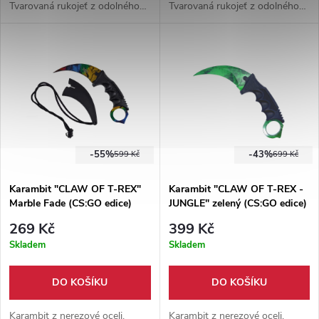
Tvarovaná rukojeť z odolného
Tvarovaná rukojeť z odolného
plastu. Součástí karambitu je
plastu. Součástí karambitu je
plastové pouzdro s tkaninou.
plastové pouzdro s tkaninou.
-55%
-43%
599 Kč
699 Kč
Karambit "CLAW OF T-REX"
Karambit "CLAW OF T-REX -
Marble Fade (CS:GO edice)
JUNGLE" zelený (CS:GO edice)
269 Kč
399 Kč
Skladem
Skladem
DO KOŠÍKU
DO KOŠÍKU
Karambit z nerezové oceli,
Karambit z nerezové oceli,