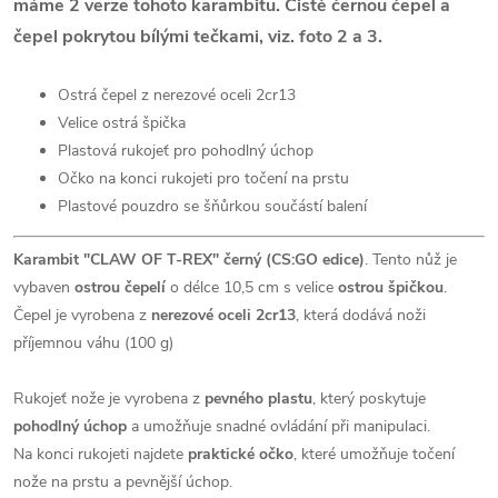
máme 2 verze tohoto karambitu. Čistě černou čepel a
čepel pokrytou bílými tečkami, viz. foto 2 a 3.
Ostrá čepel z nerezové oceli 2cr13
Velice ostrá špička
Plastová rukojeť pro pohodlný úchop
Očko na konci rukojeti pro točení na prstu
Plastové pouzdro se šňůrkou součástí balení
Karambit "CLAW OF T-REX" černý (CS:GO edice)
. Tento nůž je
vybaven
ostrou čepelí
o délce 10,5 cm s velice
ostrou špičkou
.
Čepel je vyrobena z
nerezové oceli 2cr13
, která dodává noži
příjemnou váhu (100 g)
Rukojeť nože je vyrobena z
pevného plastu
, který poskytuje
pohodlný úchop
a umožňuje snadné ovládání při manipulaci.
Na konci rukojeti najdete
praktické očko
, které umožňuje točení
nože na prstu a pevnější úchop.