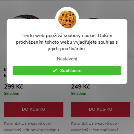
rukojeť z odolného plastu.
plastové pouzdro s tkaninou.
Součástí karambitu je plastové
pouzdro s tkaninou.
Tento web používá soubory cookie. Dalším
procházením tohoto webu vyjadřujete souhlas s
jejich používáním.
-57%
-50%
699 Kč
499 Kč
Nastavení
Karambit "CLAW OF T-REX"
Karambit "CLAW OF T-REX"
Souhlasím
horror (CS:GO edice)
červený (CS:GO edice)
299 Kč
249 Kč
Skladem
Skladem
DO KOŠÍKU
DO KOŠÍKU
Karambit z nerezové oceli,
Karambit z nerezové oceli,
vyvedený v duhovém designu.
vyvedený v červené barvě.