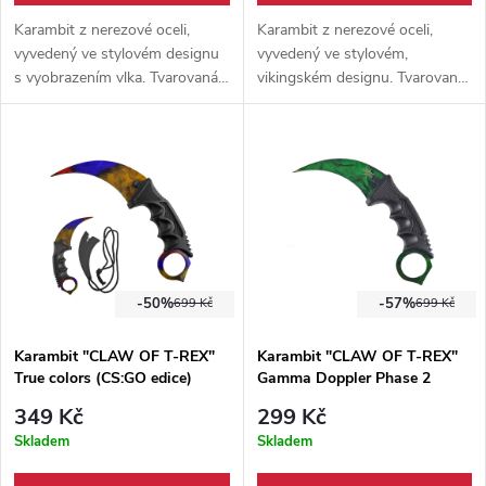
Karambit z nerezové oceli,
Karambit z nerezové oceli,
vyvedený ve stylovém designu
vyvedený ve stylovém,
s vyobrazením vlka. Tvarovaná
vikingském designu. Tvarovaná
rukojeť z odolného plastu.
rukojeť z odolného plastu.
Součástí karambitu je plastové
Součástí karambitu je plastové
pouzdro s tkaninou.
pouzdro s tkaninou.
-50%
-57%
699 Kč
699 Kč
Karambit "CLAW OF T-REX"
Karambit "CLAW OF T-REX"
True colors (CS:GO edice)
Gamma Doppler Phase 2
(CS:GO edice)
349 Kč
299 Kč
Skladem
Skladem