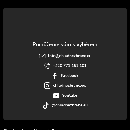
t
í
info
@
chladnezbrane.eu
+420 771 151 101
Facebook
chladnezbrane.eu/
Youtube
@chladnezbrane.eu