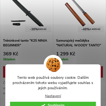
-38%
-48%
599 Kč
2 499 Kč
Tréninkové tanto "K25 NINJA
Samurajský meč/dýka
BEGINNER"
"NATURAL WOODY TANTO"
ostré!
369 Kč
1 299 Kč
Skladem
Skladem
DO KOŠÍKU
DO KOŠÍKU
Tento web používá soubory cookie. Dalším
procházením tohoto webu vyjadřujete souhlas s
Černé tréninkové tanto
Samurajské tanto
jejich používáním.
vyrobeno z gumy, dodáváno s
jednoduchého designu.
nylonovým pouzdrem pro
Vysokouhlíkatá ocel 1045 a
Nastavení
trénink tasení. Ideální pro
pevné dřevo. Zdobeno
trénink začátečníků, i
tradičním hamonem, ostřeno již
Souhlasím