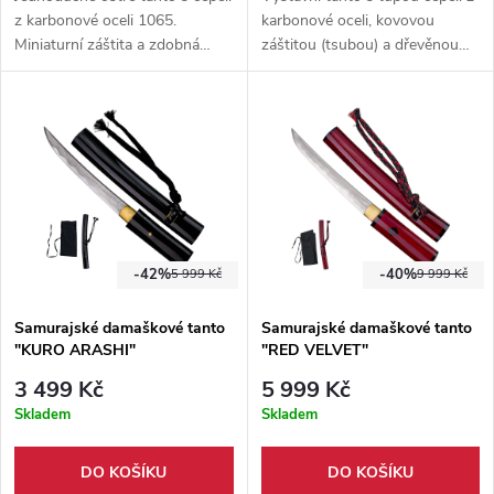
z karbonové oceli 1065.
karbonové oceli, kovovou
Miniaturní záštita a zdobná
záštitou (tsubou) a dřevěnou
pochva dělají z tohoto nože
pochvou zdobenou japonskými
jedinečný kousek.
znaky (HEART, EVERLASTING,
GOOD LUCK, HARMONIOUS).
-42%
-40%
5 999 Kč
9 999 Kč
Samurajské damaškové tanto
Samurajské damaškové tanto
"KURO ARASHI"
"RED VELVET"
3 499 Kč
5 999 Kč
Skladem
Skladem
DO KOŠÍKU
DO KOŠÍKU