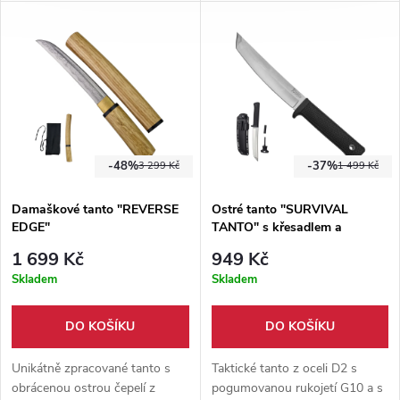
provázkem z taktické tkaniny +
rukojeti se nachází imitace
pevné pouzdro.
rejnočí kůže. Dodáváno s
hávem.
-48%
-37%
3 299 Kč
1 499 Kč
Damaškové tanto "REVERSE
Ostré tanto "SURVIVAL
EDGE"
TANTO" s křesadlem a
svítilnou
1 699 Kč
949 Kč
Skladem
Skladem
DO KOŠÍKU
DO KOŠÍKU
Unikátně zpracované tanto s
Taktické tanto z oceli D2 s
obrácenou ostrou čepelí z
pogumovanou rukojetí G10 a s