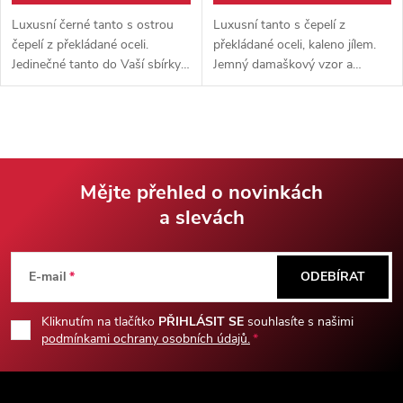
Luxusní černé tanto s ostrou
Luxusní tanto s čepelí z
čepelí z překládané oceli.
překládané oceli, kaleno jílem.
Jedinečné tanto do Vaší sbírky,
Jemný damaškový vzor a
pochva i rukojeť vyrobeny z
červené zbarvení rukojeti a
lakovaného dřeva, dodáváno s
pochvy dodává tantu luxusní
hávem pro přenos.
vzhled.
Mějte přehled o novinkách
a slevách
Z
á
E-mail
ODEBÍRAT
p
Kliknutím na tlačítko
PŘIHLÁSIT SE
souhlasíte s našimi
podmínkami ochrany osobních údajů.
a