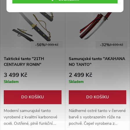
pokročilých.
z výroby. Vhodné na
Tameshigiri.
-56%
-32%
7 999 Kč
3 699 Kč
Taktické tanto "21TH
Samurajské tanto "AKAHANA
CENTAURY RONIN"
NO TANTO"
3 499 Kč
2 499 Kč
Skladem
Skladem
DO KOŠÍKU
DO KOŠÍKU
Moderní samurajské tanto
Nádherné ostré tanto v červené
vyrobené z kvalitní karbonové
barvě s vyobrazením růže na
oceli. Ostřené, plně funkční.
pochvě. Čepel vyrobena z
Pevná protiskluzová rukojeť s
karbonové oceli 1065, na