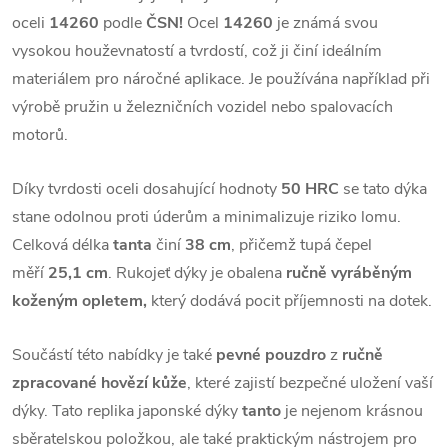
oceli
14260
podle
ČSN!
Ocel
14260
je známá svou
vysokou houževnatostí a tvrdostí, což ji činí ideálním
materiálem pro náročné aplikace. Je používána například při
výrobě pružin u železničních vozidel nebo spalovacích
motorů.
Díky tvrdosti oceli dosahující hodnoty
50 HRC
se tato dýka
stane odolnou proti úderům a minimalizuje riziko lomu.
Celková délka
tanta
činí
38 cm
, přičemž tupá čepel
měří
25,1 cm
. Rukojeť dýky je obalena
ručně vyráběným
koženým opletem,
který dodává pocit příjemnosti na dotek.
Součástí této nabídky je také
pevné pouzdro
z
ručně
zpracované hovězí kůže
, které zajistí bezpečné uložení vaší
dýky. Tato replika japonské dýky
tanto
je nejenom krásnou
sběratelskou položkou, ale také praktickým nástrojem pro