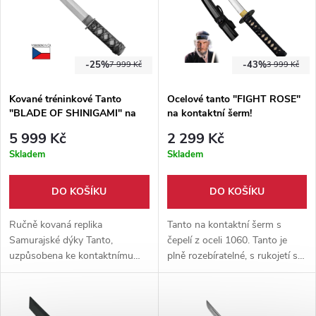
-25%
-43%
7 999 Kč
3 999 Kč
Kované tréninkové Tanto
Ocelové tanto "FIGHT ROSE"
"BLADE OF SHINIGAMI" na
na kontaktní šerm!
kontaktní šerm!
5 999 Kč
2 299 Kč
Skladem
Skladem
DO KOŠÍKU
DO KOŠÍKU
Ručně kovaná replika
Tanto na kontaktní šerm s
Samurajské dýky Tanto,
čepelí z oceli 1060. Tanto je
uzpůsobena ke kontaktnímu
plně rozebíratelné, s rukojetí s
šermu! Čepel vyrobena z
pravou rejnočí kůží a dřevěnou
oceli 14260 o tvrdosti 50 HRC.
pochvou. Dodáváno s hávem
Pochva součástí balení.
pro snadný přenos.