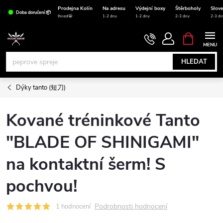
Přejít
Prodejna Kolín
Na adresu
Výdejní boxy
Štěrboholy
Slov
Doba doručení 📦
na
Ihned🤩
1-2 dny
1-2 dny
2-3 dny
2-3 dn
obsah
NÁKUPNÍ
KOŠÍK
HLEDAT
Dýky tanto (短刀)
Kované tréninkové Tanto
"BLADE OF SHINIGAMI"
na kontaktní šerm! S
pochvou!
Podrobnosti hodnocení
1 hodnocení