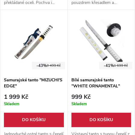
překládané oceli. Pochva i
pouzdrem křesadlem a
rukojeť jsou vyrobeny z
svítilnou. Ideální nůž pro
lakovaného dřeva.
survival, bushcraft, kempování i
outdoorové výpravy.
-43%
-41%
3 499 Kč
1 699 Kč
Samurajské tanto "MIZUCHI'S
Bílé samurajské tanto
EDGE"
"WHITE ORNAMENTAL"
1 999 Kč
999 Kč
Skladem
Skladem
DO KOŠÍKU
DO KOŠÍKU
Jednoduché ostré tanto s čepelí
Výstavní tanto s tupou čepelí z