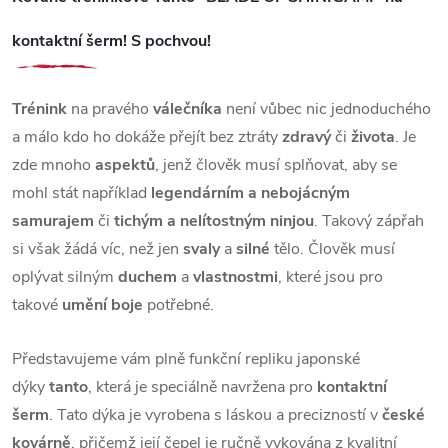
kontaktní šerm! S pochvou!
Trénink
na pravého
válečníka
není vůbec nic jednoduchého
a málo kdo ho dokáže přejít bez ztráty
zdravý
či
života
. Je
zde mnoho
aspektů
, jenž člověk musí splňovat, aby se
mohl stát například
legendárním a nebojácným
samurajem
či
tichým a nelítostným ninjou
. Takový zápřah
si však žádá víc, než jen
svaly
a
silné
tělo. Člověk musí
oplývat silným
duchem
a
vlastnostmi
, které jsou pro
takové
umění boje
potřebné.
Představujeme vám plně funkční repliku japonské
dýky
tanto
, která je speciálně navržena pro
kontaktní
šerm
.
Tato dýka je vyrobena s láskou a precizností v
české
kovárně
, přičemž její čepel je ručně vykována z kvalitní