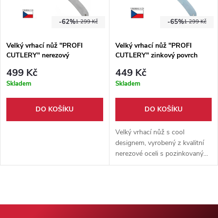
-62%
-65%
1 299 Kč
1 299 Kč
Velký vrhací nůž "PROFI
Velký vrhací nůž "PROFI
CUTLERY" nerezový
CUTLERY" zinkový povrch
499 Kč
449 Kč
Skladem
Skladem
DO KOŠÍKU
DO KOŠÍKU
Velký vrhací nůž s cool
designem, vyrobený z kvalitní
nerezové oceli s pozinkovaným
povrchem. Skvělý nůž pro
začátečníky i pokročilé.