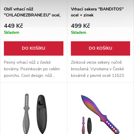
Obří vrhací nůž
Vrhací sekera "BANDITOS"
"CHLADNEZBRANE.EU" ocel,
ocel + zinek
zinek
449 Kč
499 Kč
Skladem
Skladem
DO KOŠÍKU
DO KOŠÍKU
Pevný vrhací nůž z české
Zinková verze sekery, ručně
kovárny. Pozinkován po celém
broušená. Vyrobena v České
povrchu. Cool design, nůž
kovárně z pevné oceli 11523.
určený pro pokročilé vrhače.
Protiskluzová úprava.