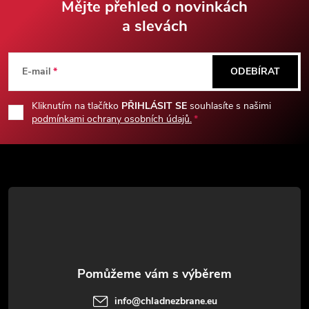
Mějte přehled o novinkách
a slevách
Z
á
E-mail
ODEBÍRAT
p
Kliknutím na tlačítko
PŘIHLÁSIT SE
souhlasíte s našimi
podmínkami ochrany osobních údajů.
a
t
í
info
@
chladnezbrane.eu