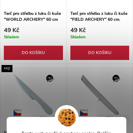
Terč pro střelbu z luku či kuše
Terč pro střelbu z luku či kuše
"WORLD ARCHERY" 60 cm
"FIELD ARCHERY" 60 cm.
49 Kč
49 Kč
Skladem
Skladem
DO KOŠÍKU
DO KOŠÍKU
HQ!
-38%
-57%
799 Kč
699 Kč
Velký vrhací nůž "NON-SPIN
Obří vrhací tanto "STONE