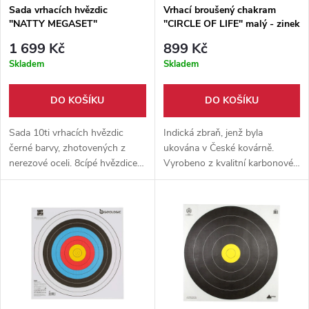
Sada vrhacích hvězdic
Vrhací broušený chakram
"NATTY MEGASET"
"CIRCLE OF LIFE" malý - zinek
1 699 Kč
899 Kč
Skladem
Skladem
DO KOŠÍKU
DO KOŠÍKU
Sada 10ti vrhacích hvězdic
Indická zbraň, jenž byla
černé barvy, zhotovených z
ukována v České kovárně.
nerezové oceli. 8cípé hvězdice,
Vyrobeno z kvalitní karbonové
každá ve svém přenosném
oceli 11523 o tloušťce 3 mm.
pouzdře, které lze nosit
bezpečně na opasku.