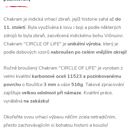
Chakram je indická vrhací zbraň, jejíž historie sahá až
do
11. století
. Byla využívána k lovu i boji a podle některých
zdrojů to byla zbraň, zasvěcená indickému bohu Višnuovi.
Chakram "CIRCLE OF LIFE" je
unikátní výroba
, který je
podle dobových vzorů
nabroušen po celém vnějším okraji!
Ručně broušený Chakram "CIRCLE OF LIFE" je vyroben z
velmi kvalitní
karbonové oceli 11523 a pozinkovanému
povrchu
o tloušťce
3 mm
a váze
516g
. Takové zpracování
zajišťuje
velkou odolnost při námaze
. Kvalitní práce,
vyráběná
na zakázku!
Okořeňte svou vrhací výbavu něčím zcela netradičním,
přesto zachovávajícím si bohatou historii a kouzlo!