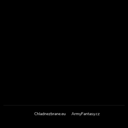
Chladnezbrane.eu
ArmyFantasy.cz