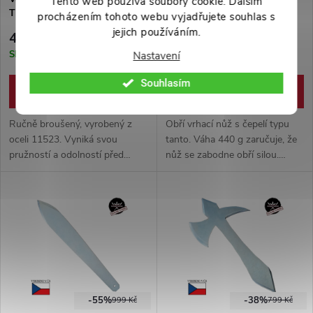
Tento web používá soubory cookie. Dalším
THROW" zinek
COLD" ocel, zinek
procházením tohoto webu vyjadřujete souhlas s
jejich používáním.
499 Kč
299 Kč
Skladem
Skladem
Nastavení
Souhlasím
DO KOŠÍKU
DO KOŠÍKU
Ručně broušený, vyrobený z
Obří vrhací nůž s čepelí typu
oceli 11523. Vyniká svou
tanto. Váha 440 g zaručuje, že
pružností a odolností před
nůž se zabodne obří silou.
zlomením.
Celková délka nože je 40 cm.
Karbonová ocel 11523 s
pozinkovaným povrchem.
-55%
-38%
999 Kč
799 Kč