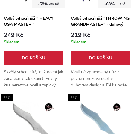
-58%
-63%
599 Kč
599 Kč
Velký vrhací nůž " HEAVY
Velký vrhací nůž "THROWING
OSA MASTER "
GRANDMASTER" - duhový
249 Kč
219 Kč
Skladem
Skladem
DO KOŠÍKU
DO KOŠÍKU
Skvělý vrhací nůž, jenž ocení jak
Kvalitně zpracovaný nůž z
začátečník tak expert. Pevný
pevné nerezové oceli v
kus nerezové oceli a typický
duhovém designu. Délka nože
tvar vojenského vrhacího nože
26,6 cm. oboustranná, jemně
HQ!
HQ!
OSA. Součástí balení je pevné
ostřená čepel. Součástí nože je
nylonové pouzdro.
i pevné nylonové pouzdro.