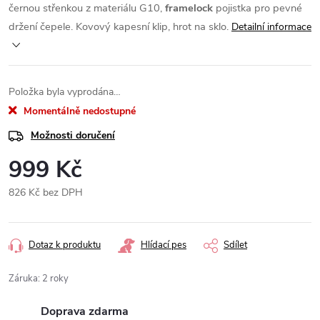
černou střenkou z materiálu G10,
framelock
pojistka pro pevné
držení čepele. Kovový kapesní klip, hrot na sklo.
Detailní informace
Položka byla vyprodána…
Momentálně nedostupné
Možnosti doručení
999 Kč
826 Kč bez DPH
Měrná
cena:
Dotaz k produktu
Hlídací pes
Sdílet
Záruka
:
2 roky
Doprava zdarma