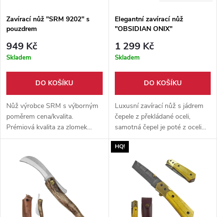
Zavírací nůž "SRM 9202" s
Elegantní zavírací nůž
pouzdrem
"OBSIDIAN ONIX"
949 Kč
1 299 Kč
Skladem
Skladem
DO KOŠÍKU
DO KOŠÍKU
Nůž výrobce SRM s výborným
Luxusní zavírací nůž s jádrem
poměrem cena/kvalita.
čepele z překládané oceli,
Prémiová kvalita za zlomek
samotná čepel je poté z oceli
ceny s prodlouženou zárukou
D2 s imitací damašku. Frame-
HQ!
2+10 let.
lock pojistka a rukojeť ze slitiny
titanu s kovovým klipem.