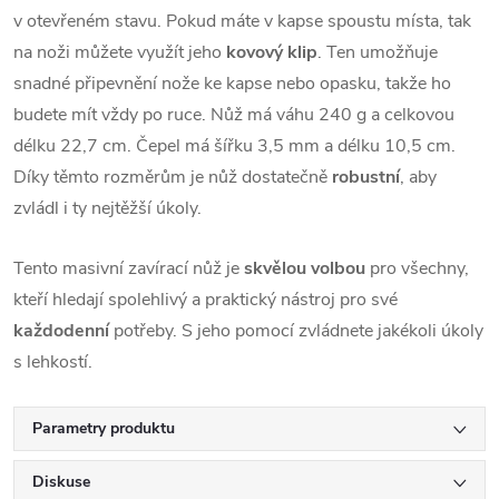
v otevřeném stavu. Pokud máte v kapse spoustu místa, tak
na noži můžete využít jeho
kovový klip
. Ten umožňuje
snadné připevnění nože ke kapse nebo opasku, takže ho
budete mít vždy po ruce. Nůž má váhu 240 g a celkovou
délku 22,7 cm. Čepel má šířku 3,5 mm a délku 10,5 cm.
Díky těmto rozměrům je nůž dostatečně
robustní
, aby
zvládl i ty nejtěžší úkoly.
Tento masivní zavírací nůž je
skvělou volbou
pro všechny,
kteří hledají spolehlivý a praktický nástroj pro své
každodenní
potřeby. S jeho pomocí zvládnete jakékoli úkoly
s lehkostí.
Parametry produktu
Diskuse