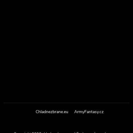
Chladnezbrane.eu
ArmyFantasy.cz