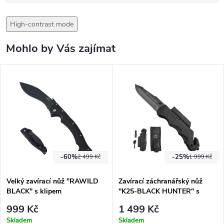
High-contrast mode
Mohlo by Vás zajímat
-60%
-25%
2 499 Kč
1 999 Kč
Velký zavírací nůž "RAWILD
Zavírací záchranářský nůž
BLACK" s klipem
"K25-BLACK HUNTER" s
pouzdrem
999 Kč
1 499 Kč
Skladem
Skladem