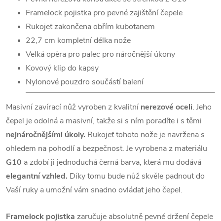
Framelock pojistka pro pevné zajištění čepele
Rukojeť zakončena obřím kubotanem
22,7 cm kompletní délka nože
Velká opěra pro palec pro náročnější úkony
Kovový klip do kapsy
Nylonové pouzdro součástí balení
Masivní zavírací nůž vyroben z kvalitní
nerezové oceli
. Jeho
čepel je odolná a masivní, takže si s ním poradíte i s těmi
nejnáročnějšími úkoly.
Rukojeť tohoto nože je navržena s
ohledem na pohodlí a bezpečnost. Je vyrobena z materiálu
G10
a zdobí ji jednoduchá černá barva, která mu dodává
elegantní vzhled.
Díky tomu bude nůž skvěle padnout do
Vaší ruky a umožní vám snadno ovládat jeho čepel.
Framelock pojistka
zaručuje absolutně pevné držení čepele