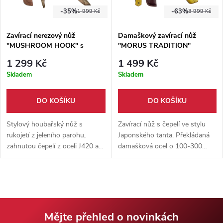
-35%
-63%
1 999 Kč
3 999 Kč
Zavírací nerezový nůž
Damaškový zavírací nůž
"MUSHROOM HOOK" s
"MORUS TRADITION"
koženým pouzdrem
1 299 Kč
1 499 Kč
Skladem
Skladem
DO KOŠÍKU
DO KOŠÍKU
Stylový houbařský nůž s
Zavírací nůž s čepelí ve stylu
rukojetí z jeleního parohu,
Japonského tanta. Překládaná
zahnutou čepelí z oceli J420 a
damašková ocel o 100-300
koženým pouzdrem s poutkem
vrstvách. Pohodlná dřevěná
na opasek. Skvělý pomocník na
rukojeť, Kožené pouzdro
houby i do přírody.
součástí balení.
Mějte přehled o novinkách