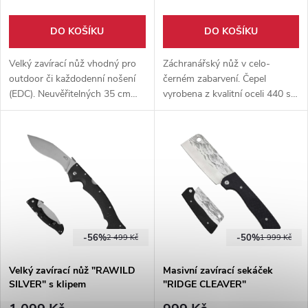
DO KOŠÍKU
DO KOŠÍKU
Velký zavírací nůž vhodný pro
Záchranářský nůž v celo-
outdoor či každodenní nošení
černém zabarvení. Čepel
(EDC). Neuvěřitelných 35 cm
vyrobena z kvalitní oceli 440 s
dlouhý zavírací nůž s čepelí z
titanovou povrchovou úpravou.
nerezové oceli 7Cr13Mov a
Pevné pouzdro + svítilna,
kovovým klipem.
křesadlo, hrot na sklo a čepel
na pásy.
-56%
-50%
2 499 Kč
1 999 Kč
Velký zavírací nůž "RAWILD
Masivní zavírací sekáček
SILVER" s klipem
"RIDGE CLEAVER"