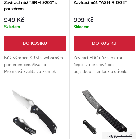
Zavírací nůž "SRM 9201" s
Zavírací nůž "ASH RIDGE"
pouzdrem
949 Kč
999 Kč
Skladem
Skladem
DO KOŠÍKU
DO KOŠÍKU
Nůž výrobce SRM s výborným
Zavírací EDC nůž s ostrou
poměrem cena/kvalita.
čepelí z nerezové oceli,
Prémiová kvalita za zlomek
pojistkou liner lock a střenkami
ceny s prodlouženou zárukou
z pravé rohoviny (může se tak
2+10 let.
barevně lišit). Kovový kapesní
klip umožňuje pohodlné
každodenní nošení.
-48%
2 499 Kč