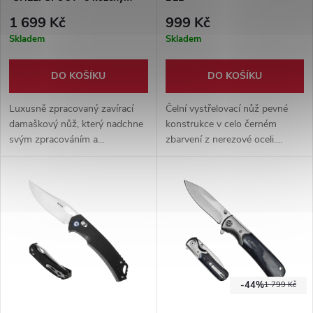
pouzdrem
1 699 Kč
999 Kč
Skladem
Skladem
DO KOŠÍKU
DO KOŠÍKU
Luxusně zpracovaný zavírací
Čelní vystřelovací nůž pevné
damaškový nůž, který nadchne
konstrukce v celo černém
svým zpracováním a
zbarvení z nerezové oceli.
funkčností! 192 vrstev
Rukojeť ozdobena reliéfem.
damaškové oceli 1050 a 15n20,
Součástí balení je též pevné
střenky z bizoního rohu a
nylonové pouzdro.
kožené pouzdro!
-44%
1 799 Kč