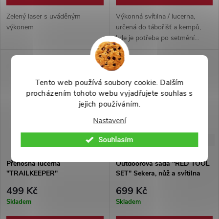
Zelený laser s uváděným
Výkonná svítilna / lucerna,
výkonem
určená do tábořišť a kempů,
kde je potřeba po setmění
pořád vidět. Vysoký výkon.
Možnost využívat jako lucernu
nebo svítilnu. Napájení 3x AA
baterie.
Tento web používá soubory cookie. Dalším
procházením tohoto webu vyjadřujete souhlas s
jejich používáním.
Nastavení
Souhlasím
-42%
1 199 Kč
Přenosná lucerna
Outdoorová sada "RED TOOL
"TRAILKEEPER"
SET" Sekera, nůž a svítilna
499 Kč
699 Kč
Skladem
Skladem