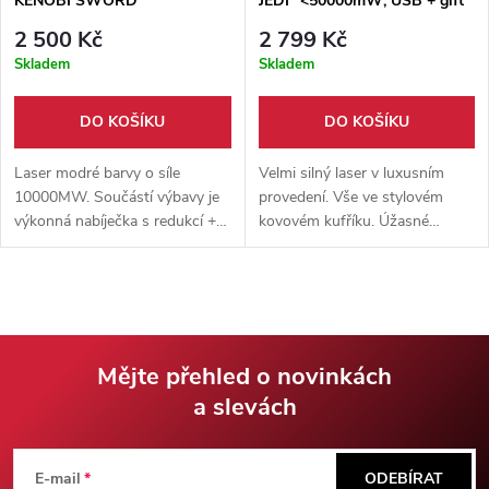
KENOBI SWORD"
JEDI" <50000mW; USB + gift
<10000mW - II.jakost
box!
2 500 Kč
2 799 Kč
Skladem
Skladem
DO KOŠÍKU
DO KOŠÍKU
Laser modré barvy o síle
Velmi silný laser v luxusním
10000MW. Součástí výbavy je
provedení. Vše ve stylovém
výkonná nabíječka s redukcí + 5
kovovém kufříku. Úžasné
nástavců. Nejedná se o hračku
efekty, mnohakilometrový
ale velice výkonný laser.
dosvit i "zapalovací" vlastnosti.
Mějte přehled o novinkách
a slevách
Z
á
E-mail
ODEBÍRAT