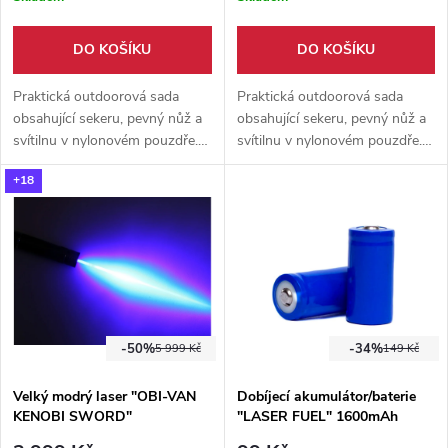
DO KOŠÍKU
DO KOŠÍKU
Praktická outdoorová sada
Praktická outdoorová sada
obsahující sekeru, pevný nůž a
obsahující sekeru, pevný nůž a
svítilnu v nylonovém pouzdře.
svítilnu v nylonovém pouzdře.
Ideální výbava na kempování,
Ideální výbava na kempování,
+18
bushcraft, turistiku i nouzové
bushcraft, turistiku i nouzové
situace.
situace.
-50%
-34%
5 999 Kč
149 Kč
Velký modrý laser "OBI-VAN
Dobíjecí akumulátor/baterie
KENOBI SWORD"
"LASER FUEL" 1600mAh
<10000mW