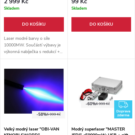
2 999 Kč
99 Kč
Skladem
Skladem
DO KOŠÍKU
DO KOŠÍKU
Laser modré barvy o síle
10000MW. Součástí výbavy je
výkonná nabíječka s redukcí + 5
nástavců. Nejedná se o hračku
ale velice výkonný laser.
Z
-60%
6 999 Kč
Doprava
-58%
5 999 Kč
zdarma
Velký modrý laser "OBI-VAN
Modrý superlaser "MASTER