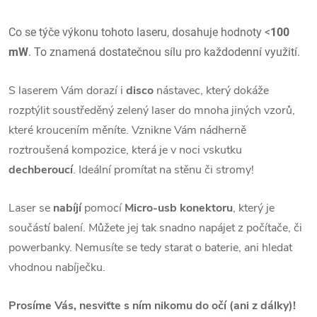
Co se týče výkonu tohoto laseru, dosahuje hodnoty <
100
mW
. To znamená dostatečnou sílu pro každodenní využití.
S laserem Vám dorazí i
disco
nástavec, který dokáže
rozptýlit soustředěný zelený laser do mnoha jiných vzorů,
které kroucením měníte. Vznikne Vám nádherně
roztroušená kompozice, která je v noci vskutku
dechberoucí
. Ideální promítat na stěnu či stromy!
Laser se
nabíjí
pomocí
Micro-usb konektoru
, který je
součástí balení. Můžete jej tak snadno napájet z počítače, či
powerbanky. Nemusíte se tedy starat o baterie, ani hledat
vhodnou nabíječku.
Prosíme Vás, nesviťte s ním nikomu do očí (ani z dálky)!