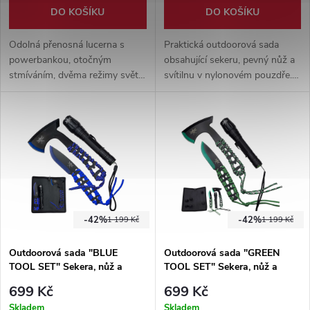
DO KOŠÍKU
DO KOŠÍKU
Odolná přenosná lucerna s
Praktická outdoorová sada
powerbankou, otočným
obsahující sekeru, pevný nůž a
stmíváním, dvěma režimy světla
svítilnu v nylonovém pouzdře.
a výdrží až 7 hodin. Vhodná na
Ideální výbava na kempování,
výpravy, kemp i domácnost.
bushcraft, turistiku i nouzové
situace.
-42%
-42%
1 199 Kč
1 199 Kč
Outdoorová sada "BLUE
Outdoorová sada "GREEN
TOOL SET" Sekera, nůž a
TOOL SET" Sekera, nůž a
svítilna
svítilna
699 Kč
699 Kč
Skladem
Skladem