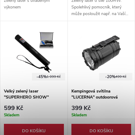
Zelený laser s uváděným
Zelený laser o síle 100MW.
výkonem
Spolehlivý pomocník, který
může posloužit např. na Vaší
přednášce. Velký dosah i za
bílého dne. Balení obsahuje 5
nástavců.
-45%
-20%
1 099 Kč
499 Kč
Velký zelený laser
Kempingová svítilna
"SUPERHERO SHOW"
"LUCERNA" outdoorová
<1000mW
599 Kč
399 Kč
Skladem
Skladem
DO KOŠÍKU
DO KOŠÍKU