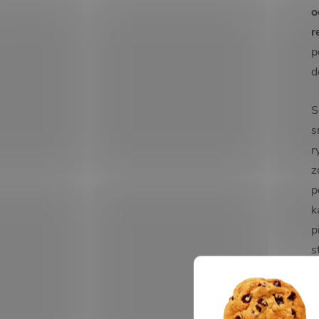
o
r
p
d
S
s
r
z
p
k
p
s