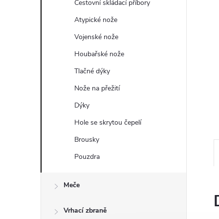
a
Cestovní skládací příbory
n
Atypické nože
Vojenské nože
e
Houbařské nože
l
Tlačné dýky
Nože na přežití
Dýky
Hole se skrytou čepelí
Brousky
Pouzdra
Meče
Vrhací zbraně