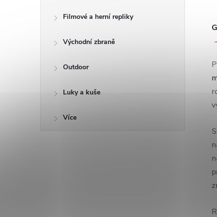
Filmové a herní repliky
G
Východní zbraně
P
Outdoor
m
r
Luky a kuše
v
Více
S
n
n
p
z
R