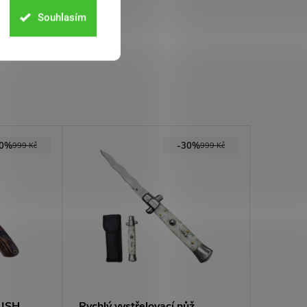
Souhlasím
20%
-30%
999 Kč
999 Kč
LISH
Rychlý vystřelovací nůž