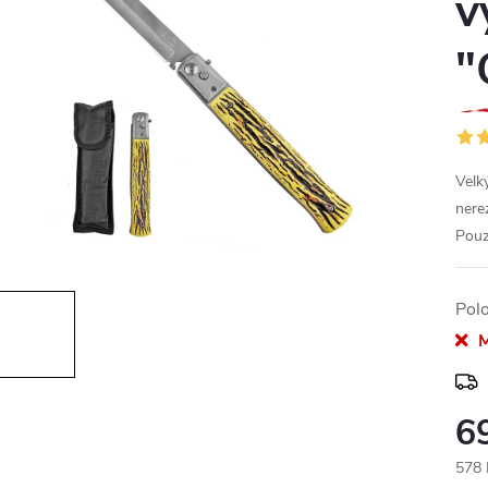
v
"
Velk
nerez
Pouz
Pol
M
6
578 