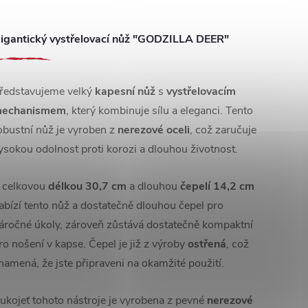
igantický vystřelovací nůž "GODZILLA DEER"
ředstavujeme velký
kapesní nůž
s
vystřelovacím
echanismem
, který kombinuje sílu a eleganci. Tento
obustní nůž je vyroben z
nerezové oceli
, což zaručuje
ysokou odolnost proti korozi a dlouhou životnost.
 celkovou
délkou 30,7 cm
a dlouhou
čepelí 14,2 cm
abízí tento nůž a dostatečně dlouhou čepel pro
áročné úkoly, zároveň zůstává dostatečně kompaktní
ro nošení v kapse. Čepel je již z výroby
ostřená
, což
namená, že jste připraveni na okamžité použití.
ukojeť tohoto nástroje je vyrobena z pevné
nerezové