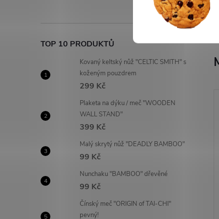
TOP 10 PRODUKTŮ
Kovaný keltský nůž "CELTIC SMITH" s
koženým pouzdrem
299 Kč
Plaketa na dýku / meč "WOODEN
WALL STAND"
399 Kč
Malý skrytý nůž "DEADLY BAMBOO"
99 Kč
Nunchaku "BAMBOO" dřevěné
99 Kč
Čínský meč "ORIGIN of TAI-CHI"
pevný!