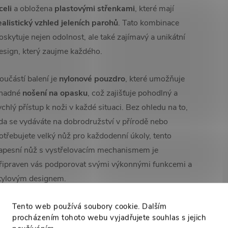
celi
a obložena
plastovými střenkami
, které mají
ealistický vzhled jeleních parohů
. Tato kombinace
oskytuje nejen odolnost, ale také zajímavý a unikátní
esign, který zaujme každého.
oučástí balení je
nylonové pouzdro
, které umožňuje
nadné
nošení na opasku
, což zajišťuje pohodlný a
ychlý přístup k noži v každé situaci. Bez ohledu na to,
da se vydáváte na dobrodružství v přírodě nebo
otřebujete velký nůž pro každodenní úkoly, tento
apesní nůž s vystřelovacím mechanismem je
řipraven vás podporovat svými výkonnými funkcemi a
tylovým designem.
Tento web používá soubory cookie. Dalším
procházením tohoto webu vyjadřujete souhlas s jejich