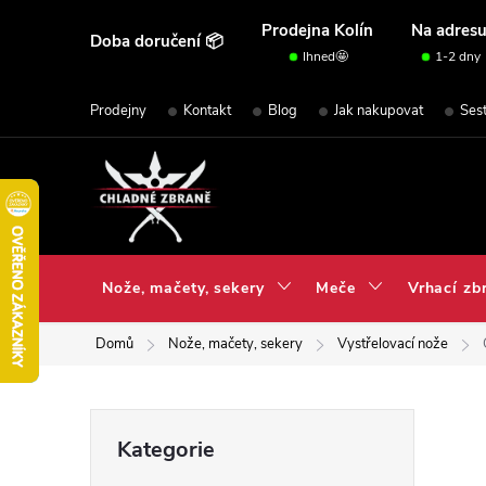
Přejít
Prodejna Kolín
Na adres
Doba doručení 📦
na
Ihned🤩
1-2 dny
obsah
Prodejny
Kontakt
Blog
Jak nakupovat
Ses
Nože, mačety, sekery
Meče
Vrhací zb
Domů
Nože, mačety, sekery
Vystřelovací nože
P
Přeskočit
Kategorie
kategorie