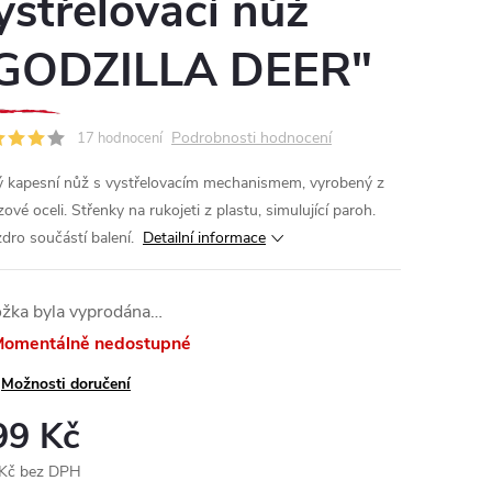
ystřelovací nůž
GODZILLA DEER"
Podrobnosti hodnocení
17 hodnocení
ý kapesní nůž s vystřelovacím mechanismem, vyrobený z
ové oceli. Střenky na rukojeti z plastu, simulující paroh.
dro součástí balení.
Detailní informace
ožka byla vyprodána…
omentálně nedostupné
Možnosti doručení
99 Kč
Kč bez DPH