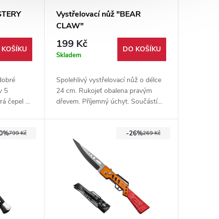
YSTERY
Vystřelovací nůž "BEAR
CLAW"
199 Kč
 KOŠÍKU
DO KOŠÍKU
Skladem
dobré
Spolehlivý vystřelovací nůž o délce
v 5
24 cm. Rukojeť obalena pravým
á čepel z
dřevem. Příjemný úchyt. Součástí
střenky.
balení je i nylonové pouzdro s okem
náhodný
na provlečení opasku.
50%
-26%
799 Kč
269 Kč