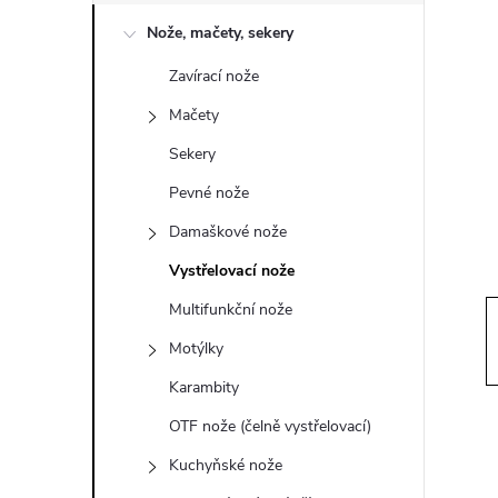
o
Nože, mačety, sekery
s
Zavírací nože
t
Mačety
r
Sekery
Pevné nože
a
Damaškové nože
n
Vystřelovací nože
Multifunkční nože
n
Motýlky
í
Karambity
OTF nože (čelně vystřelovací)
p
Kuchyňské nože