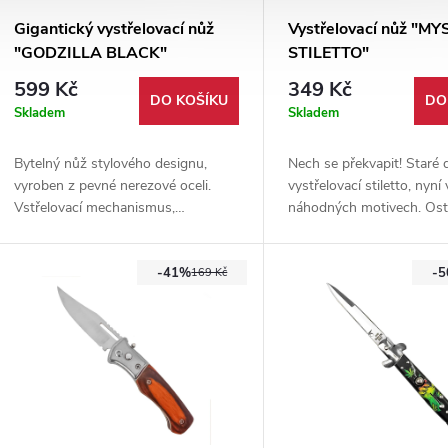
Gigantický vystřelovací nůž
Vystřelovací nůž "M
"GODZILLA BLACK"
STILETTO"
599 Kč
349 Kč
DO KOŠÍKU
DO
Skladem
Skladem
Bytelný nůž stylového designu,
Nech se překvapit! Staré 
vyroben z pevné nerezové oceli.
vystřelovací stiletto, nyní 
Vstřelovací mechanismus,
náhodných motivech. Ostr
spolehlivá pojistka. Černé nylonové
nerezové oceli a plastové 
pouzdro součástí balení.
Při objednání je vybrán 
-41%
-
motiv!
169 Kč