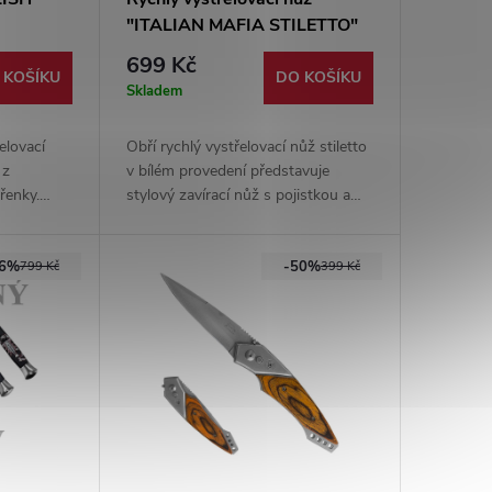
"ITALIAN MAFIA STILETTO"
Bílý
699 Kč
 KOŠÍKU
DO KOŠÍKU
Skladem
elovací
Obří rychlý vystřelovací nůž stiletto
 z
v bílém provedení představuje
řenky.
stylový zavírací nůž s pojistkou a
součástí
tenkou čepelí. Tento designový
kousek kombinuje klasickou
56%
-50%
estetiku s rychlým mechanismem
799 Kč
399 Kč
vysunutí čepele.