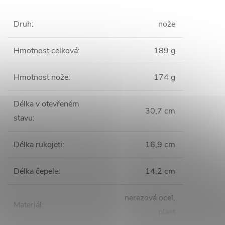
Druh
:
nože
Hmotnost celková
:
189 g
Hmotnost nože
:
174 g
Délka v otevřeném
30,7 cm
stavu
:
Délka rukojeti
:
16,9 cm
Délka čepele
:
14,2 cm
nerezová ocel,
Materiál
:
plast