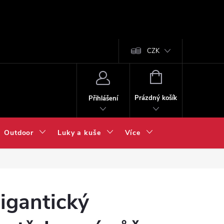
CZK
NÁKUPNÍ
KOŠÍK
Prázdný košík
Přihlášení
Outdoor
Luky a kuše
Více
igantický