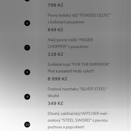
799 Kč
Pevný keltský nůž "FORGED CELTIC"
s koženým pouzdrem
649 Kč
Malý pevný nožík "FINGER
CHOPPER" s pouzdrem
119 Kč
Světelné kopí "FOR THE EMPEROR"
Plně kontaktní! Multi-color!!!
8 999 Kč
Ocelové nunchaku "SILVER STEEL"
dlouhé
349 Kč
Dlouhý zaklínačský/WITCHER meč -
ocelový "STEEL SWORD" s pevnou
pochvou a popruhem!