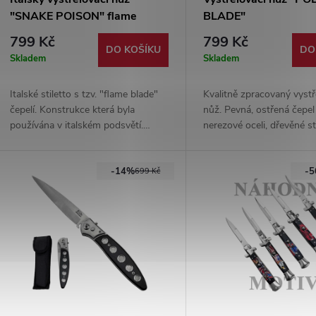
"SNAKE POISON" flame
BLADE"
bladed
799 Kč
799 Kč
DO KOŠÍKU
DO
Skladem
Skladem
Italské stiletto s tzv. "flame blade"
Kvalitně zpracovaný vystř
čepelí. Konstrukce která byla
nůž. Pevná, ostřená čepel
používána v italském podsvětí.
nerezové oceli, dřevěné st
Zelená rukojeť. Pojistka proti
Černé nylonové pouzdro 
otevření i zavření. Ocel 3Cr13.
balení.
-14%
-
699 Kč