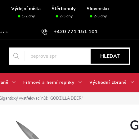
u
Výdejní místa
Štěrboholy
Slovensko
1-2 dny
2-3 dny
2-3 dny
+420 771 151 101
tav si svou sadu✅
HLEDAT
raně
Filmové a herní repliky
Východní zbraně
Gigantický vystřelovací nůž "GODZILLA DEER"
G