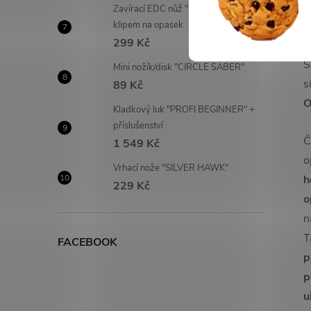
Zavírací EDC nůž "FOXTROT" s
klipem na opasek
299 Kč
a
S
Mini nožík/disk "CIRCLE SABER"
s
89 Kč
O
Kladkový luk "PROFI BEGINNER" +
příslušenství
Č
1 549 Kč
o
Vrhací nože "SILVER HAWK"
h
229 Kč
o
n
T
FACEBOOK
p
p
u