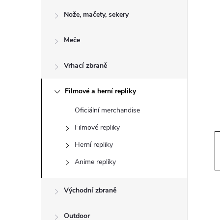
o
Nože, mačety, sekery
s
Meče
t
Vrhací zbraně
r
a
Filmové a herní repliky
Oficiální merchandise
n
Filmové repliky
n
Herní repliky
Anime repliky
í
p
Východní zbraně
Outdoor