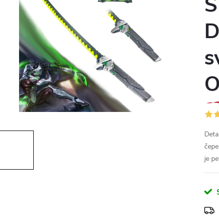
S
D
s
O
Deta
čepe
je p