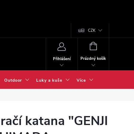
CZK
NÁKUPNÍ
KOŠÍK
Prázdný košík
Přihlášení
Outdoor
Luky a kuše
Více
račí katana "GENJI