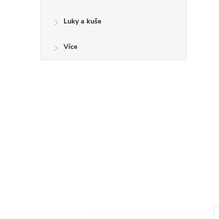
a
n
Luky a kuše
e
Více
l