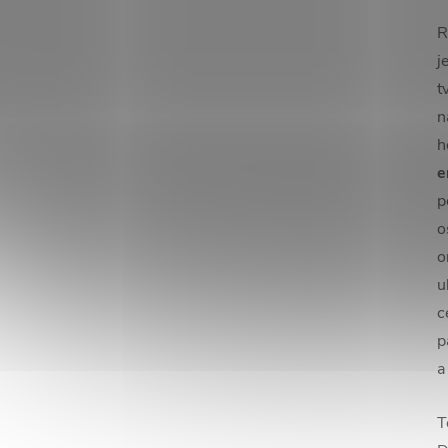
R
j
t
n
h
e
p
o
o
u
c
p
a
T