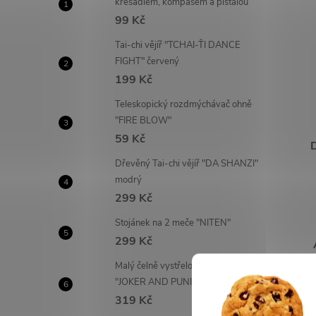
křesadlem, kompasem a píšťalou
99 Kč
Tai-chi vějíř "TCHAI-ŤI DANCE
FIGHT" červený
199 Kč
Teleskopický rozdmýchávač ohně
"FIRE BLOW"
59 Kč
D
Dřevěný Tai-chi vějíř "DA SHANZI"
modrý
299 Kč
Stojánek na 2 meče "NITEN"
299 Kč
Malý čelně vystřelovací OTF nůž
"JOKER AND PUNISHER"
319 Kč