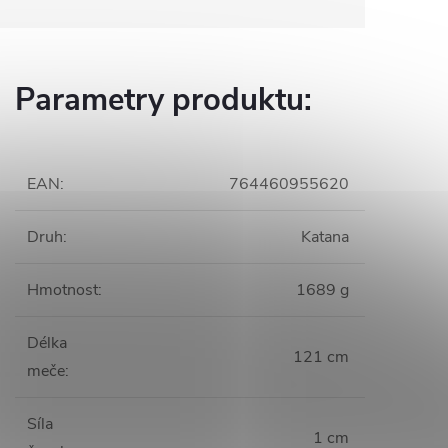
Parametry produktu:
EAN
:
764460955620
Druh
:
Katana
Hmotnost
:
1689 g
Délka
121 cm
meče
:
Síla
1 cm