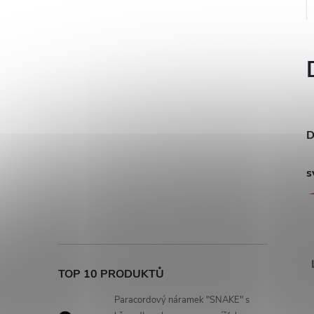
D
s
TOP 10 PRODUKTŮ
Paracordový náramek "SNAKE" s