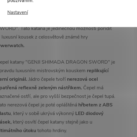
používáním.
Luxusní zpracování a co
nejpřesnější detaily
jsou
Nastavení
tributy nové katany "GENJI SHIMADA DRAGON
WORD". Tato katana je jedinečnou možností pořídit
i luxusní kousek z celosvětově známé hry
werwatch.
epel katany "GENJI SHIMADA DRAGON SWORD" je
pravdu luxusním mistrovským kouskem
replikující
erní originál.
Jádro čepele tvoří
nerezová ocel
patřená reflexně zeleným nástřikem.
Čepel má
aznačené ostří, ale pro vyšší bezpečnost je čepel tupá.
ato nerezová čepel je poté opláštěná
hřbetem z ABS
lastu
, který v sobě ukrývá výkonný
LED diodový
ásek,
který osvítí čepel katany stejně jako u
ltimátního útoku
tohoto hrdiny.