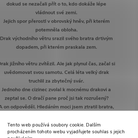
dokud se nezačali přít o to, kdo dokáže lépe
vládnout své zemi.
Jejich spor přerostl v obrovský hněv, při kterém
potemněla obloha.
Drak východního větru srazil svého bratra drtivým
dopadem, při kterém praskala zem.
rak jižního větru zvítězil. Ale jak plynul čas, začal si
uvědomovat svou samotu. Celá léta velký drak
truchlil za zbytečný svár.
Jednoho dne cizinec zvolal k mocnému drakovi a
zeptal se. O dračí pane proč jsi tak rozrušený?
A on odpověděl. Hledáním moci jsem ztratil bratra,
ale bez něj jsem ztracen.
Ujmete se moci dračího vládce s novou originální
Tento web používá soubory cookie. Dalším
procházením tohoto webu vyjadřujete souhlas s jejich
katanou Genjiho Shimady?!