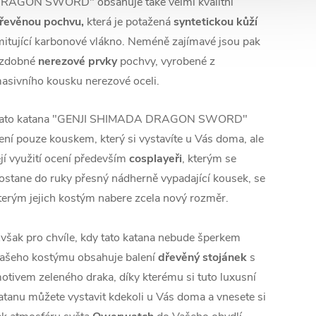
RAGON SWORD" obsahuje také velmi kvalitní
řevěnou pochvu,
která je potažená
syntetickou kůží
mitující karbonové vlákno. Neméně zajímavé jsou pak
zdobné
nerezové prvky
pochvy, vyrobené z
asivního kousku nerezové oceli.
ato katana "GENJI SHIMADA DRAGON SWORD"
ení pouze kouskem, který si vystavíte u Vás doma, ale
ejí využití ocení především
cosplayeři
, kterým se
ostane do ruky přesný nádherně vypadající kousek, se
terým jejich kostým nabere zcela nový rozměr.
však pro chvíle, kdy tato katana nebude šperkem
ašeho kostýmu obsahuje balení
dřevěný stojánek
s
otivem zeleného draka, díky kterému si tuto luxusní
atanu můžete vystavit kdekoli u Vás doma a vnesete si