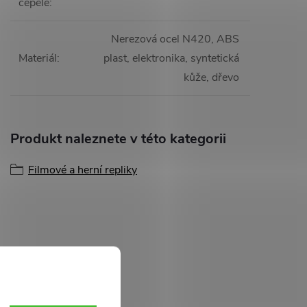
čepele
:
Nerezová ocel N420, ABS
Materiál
:
plast, elektronika, syntetická
kůže, dřevo
Produkt naleznete v této kategorii
Filmové a herní repliky