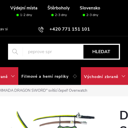
u
Výdejní místa
Štěrboholy
Slovensko
1-2 dny
2-3 dny
2-3 dny
+420 771 151 101
tav si svou sadu✅
HLEDAT
Filmové a herní repliky
raně
Východní zbraně
 SHIMADA DRAGON SWORD" svítící čepel! Overwatch
D