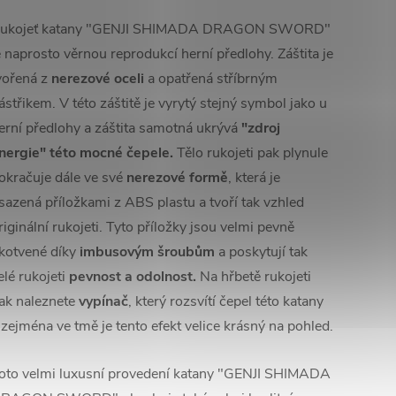
ukojeť katany "GENJI SHIMADA DRAGON SWORD"
e naprosto věrnou reprodukcí herní předlohy. Záštita je
vořená z
nerezové oceli
a opatřená stříbrným
ástřikem. V této záštitě je vyrytý stejný symbol jako u
erní předlohy a záštita samotná ukrývá
"zdroj
nergie" této mocné čepele.
Tělo rukojeti pak plynule
okračuje dále ve své
nerezové formě
, která je
sazená příložkami z ABS plastu a tvoří tak vzhled
riginální rukojeti. Tyto příložky jsou velmi pevně
kotvené díky
imbusovým šroubům
a poskytují tak
elé rukojeti
pevnost a odolnost.
Na hřbetě rukojeti
ak naleznete
vypínač
, který rozsvítí čepel této katany
 zejména ve tmě je tento efekt velice krásný na pohled.
oto velmi luxusní provedení katany "GENJI SHIMADA