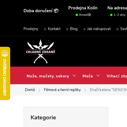
Přejít
Prodejna Kolín
Na adres
Doba doručení 📦
na
Ihned🤩
1-2 dny
obsah
Prodejny
Kontakt
Blog
Jak nakupovat
Ses
Nože, mačety, sekery
Meče
Vrhací zb
Domů
Filmové a herní repliky
Dračí katana "GENJI
P
Přeskočit
Kategorie
kategorie