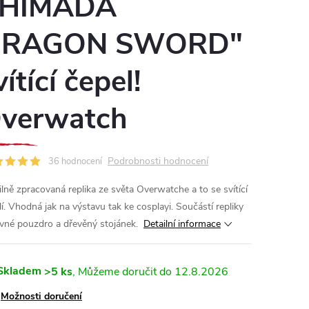
HIMADA
RAGON SWORD"
vítící čepel!
verwatch
Podrobnosti hodnocení
36 hodnocení
ilně zpracovaná replika ze světa Overwatche a to se svítící
lí. Vhodná jak na výstavu tak ke cosplayi. Součástí repliky
evné pouzdro a dřevěný stojánek.
Detailní informace
Skladem
>5 ks
12.8.2026
Možnosti doručení