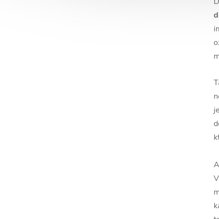
D
d
i
o
m
T
n
j
d
k
A
V
m
k