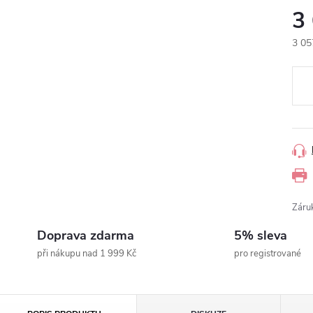
3
3 05
Měr
cena
Záru
Doprava zdarma
5% sleva
při nákupu nad 1 999 Kč
pro registrované