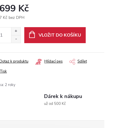
 699 Kč
7 Kč bez DPH
ná
:
VLOŽIT DO KOŠÍKU
Dotaz k produktu
Hlídací pes
Sdílet
Tisk
ka
:
2 roky
Dárek k nákupu
už od 500 Kč