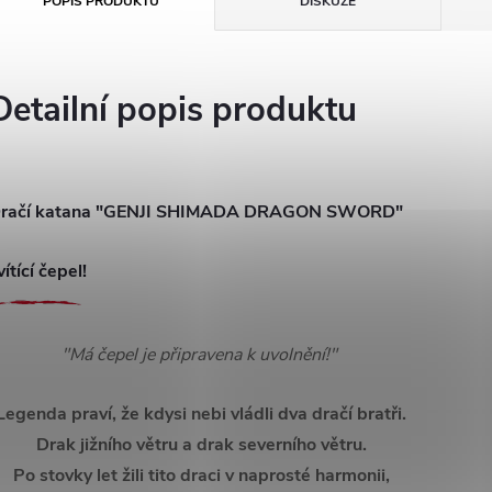
POPIS PRODUKTU
DISKUZE
Detailní popis produktu
račí katana "GENJI SHIMADA DRAGON SWORD"
vítící čepel!
"Má čepel je připravena k uvolnění!"
Legenda praví, že kdysi nebi vládli dva dračí bratři.
Drak jižního větru a drak severního větru.
Po stovky let žili tito draci v naprosté harmonii,