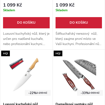
1 099 Kč
1 099 Kč
Skladem
Skladem
DO KOŠÍKU
DO KOŠÍKU
Luxusní kuchyňský nůž, který je
Šéfkuchařský nerezový nůž,
určen pro nadšené kuchaře,
který zaujme první místo ve
nebo profesionální kuchyni.
Vaší kuchyni. Profesionální nůž
Jedná se o nůž typu santoku,
na krájení, sekání, řezání,
HQ!
HQ!
který je vyroben z oceli
plátkování a porcování. Vysoce
7CR17Mov o tvrdosti 60 HRC.
kvalitní německá ocel 1.4116 o
Perfektní volba pro kuchaře,
tvrdosti 59 HRC! Rukojeť z
který to myslí vážně.
ebenového dřeva. Dárkové
balení.
-22%
-33%
2 299 Kč
2 999 Kč
Luxusní kuchyňský nůž
Damaškový santoku nůž