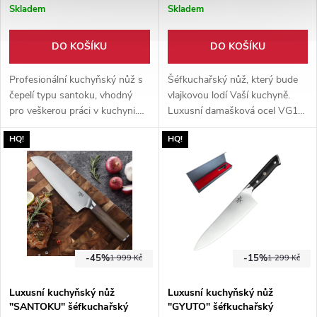
Skladem
Skladem
DO KOŠÍKU
DO KOŠÍKU
Profesionální kuchyňský nůž s
Šéfkuchařský nůž, který bude
čepelí typu santoku, vhodný
vlajkovou lodí Vaší kuchyně.
pro veškerou práci v kuchyni.
Luxusní damašková ocel VG10
Japonská nerezová ocel VG10,
a rukojeť z vysokotlakého
HQ!
HQ!
67 vrstev. Rukojeť G10. Luxusní
laminátu G10.
dárkové balení.
-45%
-15%
1 999 Kč
1 299 Kč
Luxusní kuchyňský nůž
Luxusní kuchyňský nůž
"SANTOKU" šéfkuchařský
"GYUTO" šéfkuchařský