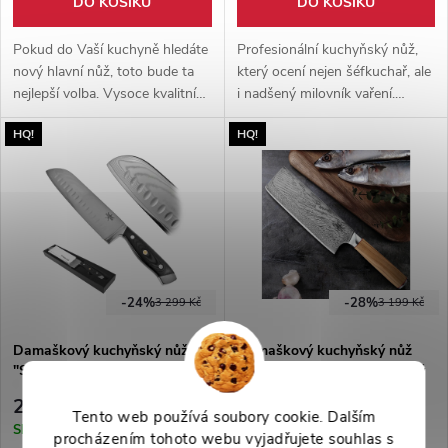
DO KOŠÍKU
DO KOŠÍKU
Pokud do Vaší kuchyně hledáte
Profesionální kuchyňský nůž,
nový hlavní nůž, toto bude ta
který ocení nejen šéfkuchař, ale
nejlepší volba. Vysoce kvalitní
i nadšený milovník vaření.
damaškový nůž ostrý jako
Prémiová japonská damašková
HQ!
HQ!
břitva. Vhodný i jako dárek, pro
ocel VG10 67x překládaná.
milovníky vaření.
Rukojeť z vysokotlakého
laminátu G10, který vydrží vše.
Jediný nůž, který v kuchyni
potřebujete.
-24%
-28%
3 299 Kč
3 199 Kč
Damaškový kuchyňský nůž
Damaškový kuchyňský nůž
"SANTOKU MAXI" NEREZOVÝ
"NAKIRI PREMIUM" nerezový
2 499 Kč
2 299 Kč
Tento web používá soubory cookie. Dalším
Skladem
Skladem
procházením tohoto webu vyjadřujete souhlas s