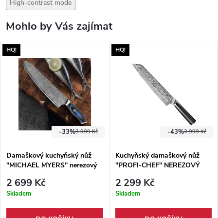
High-contrast mode
Mohlo by Vás zajímat
HQ!
HQ!
-33%
-43%
3 999 Kč
3 999 Kč
Damaškový kuchyňský nůž
Kuchyňský damaškový nůž
"MICHAEL MYERS" nerezový
"PROFI-CHEF" NEREZOVÝ
2 699 Kč
2 299 Kč
Skladem
Skladem