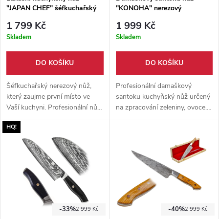
"JAPAN CHEF" šéfkuchařský
"KONOHA" nerezový
1 799 Kč
1 999 Kč
Skladem
Skladem
DO KOŠÍKU
DO KOŠÍKU
Šéfkuchařský nerezový nůž,
Profesionální damaškový
který zaujme první místo ve
santoku kuchyňský nůž určený
Vaší kuchyni. Profesionální nůž
na zpracování zeleniny, ovoce.
na krájení, sekání, řezání,
Vysoce kvalitní ocel VG10
HQ!
plátkování a porcování. Vysoce
skloubená s rukojetí z
kvalitní švédská ocel Sandvik
vysokotlakého laminátu G10,
14C28N o tvrdosti 62 HRC!
upraveného do podoby dřeva.
-33%
-40%
2 999 Kč
2 999 Kč