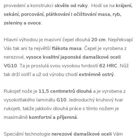
provedení a konstrukci
skvěle od ruky
. Hodí se na
krájení,
sekání, porcování, plátkování i očišťování masa, ryb,
zeleniny a ovoce
.
Hlavní výhodou je masivní čepel dlouhá
20 cm
. Nepřekvapí
Vás tak ani ta největší
flákota masa
. Čepel je vyrobena z
nerezové,
vysoce kvalitní japonské damaškové oceli
VG10
. Ta je proslulá svou vysokou tvrdostí
62 HRC
. Nůž
tak drží ostří a už od výroby chodí
extrémně ostrý
.
Rukojeť nože je
11,5 centimetrů dlouhá
a je vyrobena z
vysokotlakého laminátu
G10
. Jednoduchý kruhový tvar
rukojeti
, takže jakkoliv dlouhá práce s tímto nožem je
maximálně
komfortní a příjemná
.
Speciální technologie
nerezové damaškové oceli
Vám