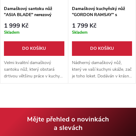
Damaškový santoku nůž
Damaškový kuchyňský nůž
"ASIA BLADE" nerezový
"GORDON RAMSAY" s
dřevěným boxem
1 999 Kč
1 799 Kč
Skladem
Skladem
DO KOŠÍKU
DO KOŠÍKU
Velmi kvalitní damaškový
Nádherný damaškový nůž,
santoku nůž, který obstará
který ve vaší kuchyni ukáže, zač
drtivou většinu práce v kuchyni.
je toho loket. Dodáván v krásné
Velmi odolná ocel AUS10 se
dárkové krabičce.
postará o nakrájení, nasekání a
naporcování všech potravin.
Vhodný dárek pro nadšené i
profesionální kuchaře.
Mějte přehled o novinkách
a slevách
Z