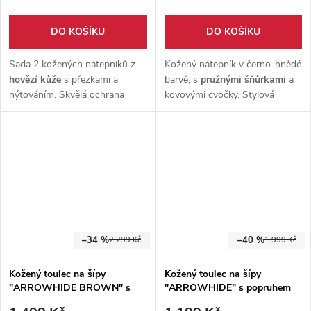
DO KOŠÍKU
DO KOŠÍKU
Sada 2 kožených nátepníků z
Kožený nátepník v černo-hnědé
hovězí kůže
s přezkami a
barvě, s
pružnými šňůrkami
a
nýtováním. Skvělá ochrana
kovovými cvočky. Stylová
předloktí pro
LARP,
ochrana zápěstí pro
reenactment,
cosplay i fantasy
lukostřelbu,
LARP i cosplay
.
bojovníky.
–34 %
–40 %
2 299 Kč
1 999 Kč
Kožený toulec na šípy
Kožený toulec na šípy
"ARROWHIDE BROWN" s
"ARROWHIDE" s popruhem
popruhem