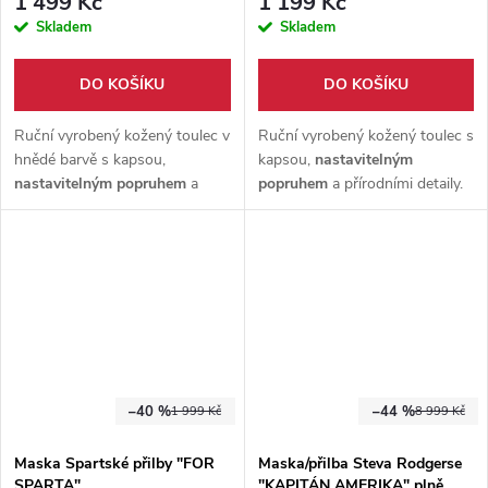
1 499 Kč
1 199 Kč
Skladem
Skladem
DO KOŠÍKU
DO KOŠÍKU
Ruční vyrobený kožený toulec v
Ruční vyrobený kožený toulec s
hnědé barvě s kapsou,
kapsou,
nastavitelným
nastavitelným popruhem
a
popruhem
a přírodními detaily.
přírodními detaily. Vhodný na
Vhodný na záda i za pas. Pro
záda i za pas. Pro lukostřelce i
lukostřelce i
LARP
nadšence.
LARP
nadšence.
–40 %
–44 %
1 999 Kč
8 999 Kč
Maska Spartské přilby "FOR
Maska/přilba Steva Rodgerse
SPARTA"
"KAPITÁN AMERIKA" plně