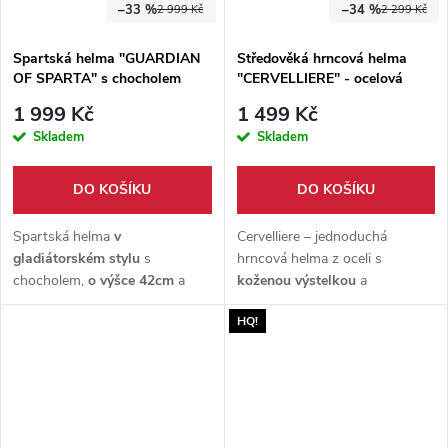
–33 %
–34 %
2 999 Kč
2 299 Kč
Spartská helma "GUARDIAN
Středověká hrncová helma
OF SPARTA" s chocholem
"CERVELLIERE" - ocelová
1 999 Kč
1 499 Kč
Skladem
Skladem
DO KOŠÍKU
DO KOŠÍKU
Spartská helma
v
Cervelliere – jednoduchá
gladiátorském stylu
s
hrncová helma z oceli s
chocholem,
o výšce 42cm
a
koženou výstelkou
a
vnitřních průměrů 22cm a
popruhem pro zajištění.
HQ!
18,5cm, helma je
z kovové
Historická přilba ideální pro
slitiny
přebarvené na zlatou a
rekonstrukce bitev i LARP
.
chochol z
polymerových
vláken
, vhodné na nošení