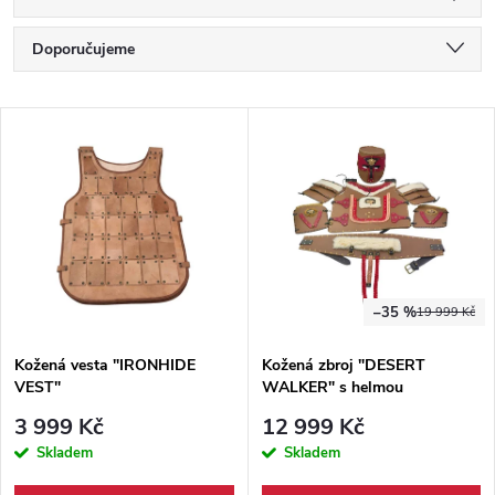
Ř
Doporučujeme
a
Nejlevnější
V
Nejdražší
z
ý
Nejprodávanější
e
p
Abecedně
n
i
í
–35 %
19 999 Kč
s
p
Kožená vesta "IRONHIDE
Kožená zbroj "DESERT
VEST"
WALKER" s helmou
p
r
3 999 Kč
12 999 Kč
r
Skladem
Skladem
o