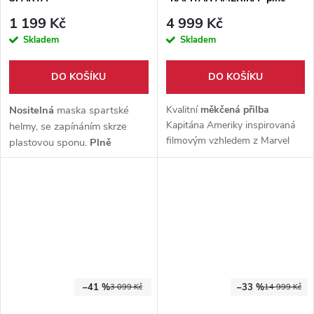
nositelná - Marvel/Avengers
1 199 Kč
4 999 Kč
Skladem
Skladem
DO KOŠÍKU
DO KOŠÍKU
Nositelná
maska spartské
Kvalitní
měkčená přilba
Kapitána Ameriky inspirovaná
helmy, se zapínáním skrze
filmovým vzhledem z Marvel
plastovou sponu.
Plně
univerza. Pohodlná, odolná a
nastavitelná
dle potřeby,
plně nositelná
pro cosplay
vyrobeno z pevného
nebo sběratelství.
polymeru.
–41 %
–33 %
3 099 Kč
14 999 Kč