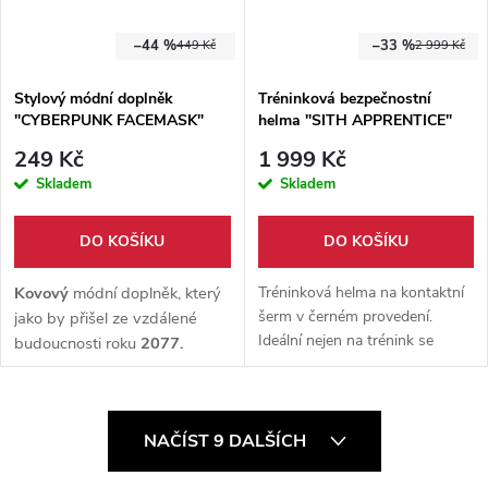
–44 %
–33 %
449 Kč
2 999 Kč
Stylový módní doplněk
Tréninková bezpečnostní
"CYBERPUNK FACEMASK"
helma "SITH APPRENTICE"
pro kontaktní šerm - Černá
249 Kč
1 999 Kč
Skladem
Skladem
DO KOŠÍKU
DO KOŠÍKU
Kovový
módní doplněk, který
Tréninková helma na kontaktní
šerm v černém provedení.
jako by přišel ze vzdálené
Ideální nejen na trénink se
budoucnosti roku
2077.
světelným mečem ale i jinými
Stylová maska na obličej,
kontaktními zbraněmi.
vhodná pro
cosplay,
karnevalové akce, či jako
O
NAČÍST 9 DALŠÍCH
zpestření Vašeho
v
každodenního outfitu.