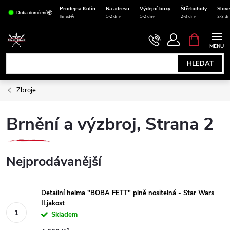
Přejít
Prodejna Kolín
Na adresu
Výdejní boxy
Štěrboholy
Slov
Doba doručení 📦
na
Ihned🤩
1-2 dny
1-2 dny
2-3 dny
2-3 dn
obsah
NÁKUPNÍ
KOŠÍK
HLEDAT
Zbroje
Brnění a výzbroj
, Strana 2
Nejprodávanější
Detailní helma "BOBA FETT" plně nositelná - Star Wars
II.jakost
Skladem