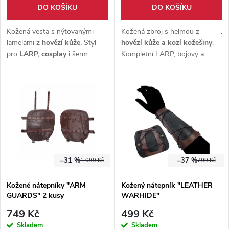
o
DO KOŠÍKU
DO KOŠÍKU
d
d
Kožená vesta s nýtovanými
Kožená zbroj s helmou z
.
u
lamelami z
hovězí kůže
. Styl
hovězí kůže
a
kozí kožešiny
.
pro
LARP, cosplay
i šerm.
Kompletní LARP, bojový a
u
Nastavitelné zapínání, tvrdý
fantasy set pro dospělé s
k
vzhled, skvělá ochrana i image.
nastavitelnými řemeny
a
k
autentickým vzhledem
t
t
ů
ů
–31 %
–37 %
1 099 Kč
799 Kč
Kožené nátepníky "ARM
Kožený nátepník "LEATHER
GUARDS" 2 kusy
WARHIDE"
749 Kč
499 Kč
Skladem
Skladem