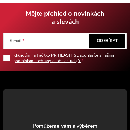
v
Mějte přehled o novinkách
ý
a slevách
Z
p
á
i
E-mail
ODEBÍRAT
s
p
Kliknutím na tlačítko
PŘIHLÁSIT SE
souhlasíte s našimi
u
podmínkami ochrany osobních údajů.
a
t
í