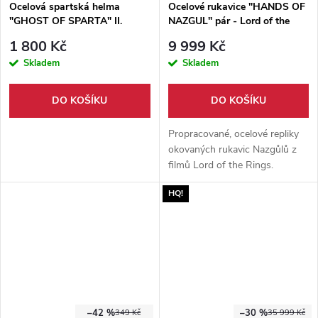
Ocelová spartská helma
Ocelové rukavice "HANDS OF
"GHOST OF SPARTA" II.
NAZGUL" pár - Lord of the
jakost
Rings
1 800 Kč
9 999 Kč
Skladem
Skladem
DO KOŠÍKU
DO KOŠÍKU
Propracované, ocelové repliky
okovaných rukavic Nazgůlů z
filmů Lord of the Rings.
Nositelný pár rukavic vhodný ke
HQ!
cosplayi.
–42 %
–30 %
349 Kč
35 999 Kč