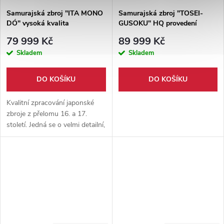
Samurajská zbroj "ITA MONO
Samurajská zbroj "TOSEI-
DÓ" vysoká kvalita
GUSOKU" HQ provedení
79 999 Kč
89 999 Kč
Skladem
Skladem
DO KOŠÍKU
DO KOŠÍKU
Kvalitní zpracování japonské
zbroje z přelomu 16. a 17.
století. Jedná se o velmi detailní,
a hlavně funkční zbroj.