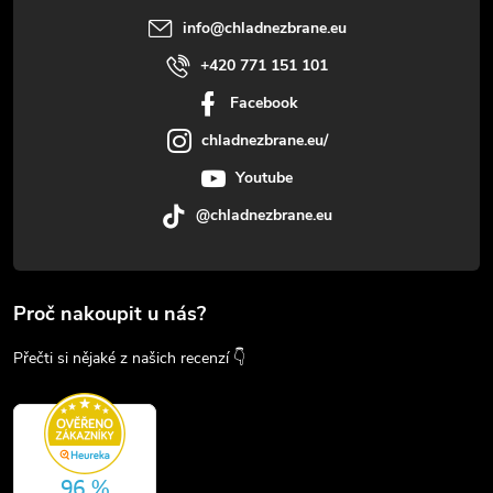
info
@
chladnezbrane.eu
+420 771 151 101
Facebook
chladnezbrane.eu/
Youtube
@chladnezbrane.eu
Proč nakoupit u nás?
Přečti si nějaké z našich recenzí 👇