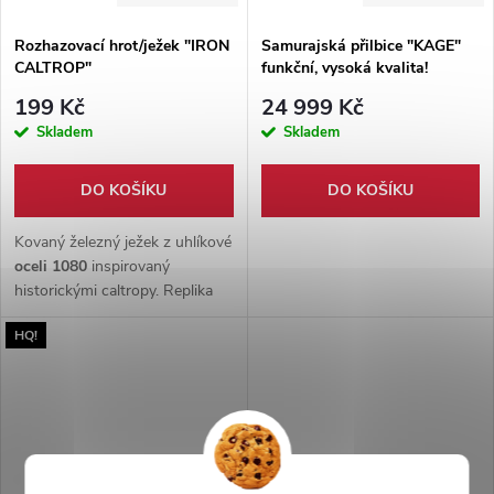
Rozhazovací hrot/ježek "IRON
Samurajská přilbice "KAGE"
CALTROP"
funkční, vysoká kvalita!
199 Kč
24 999 Kč
Skladem
Skladem
DO KOŠÍKU
DO KOŠÍKU
Kovaný železný ježek z uhlíkové
oceli 1080
inspirovaný
historickými caltropy. Replika
pro sběratele militaria i
HQ!
jedinečnou
dekoraci zbrojnice
.