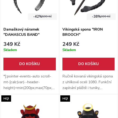
-42%
-38%
599 Kč
399 Kč
Damaškový náramek
Vikingská spona "IRON
"DAMASCUS BAND"
BROOCH"
349 Kč
249 Kč
Skladem
Skladem
DO KOŠÍKU
DO KOŠÍKU
*]:pointer-events-auto scroll-
Ručně kovaná vikingská spona
mt-[calc(var(--header-
z uhlíkové oceli 1080. Funkční
height)+min(200px,max(70px,20svh)))]"
zapínání pláště i tuniky,
dir="auto" data-turn-
autentický vzhled pro
HQ!
HQ!
id="request-697b1f86-91cc-
reenactment, LARP a historické
8333-85fe-7f17db56d1c0-8"
kostýmy.
data-testid="conversation-
turn-120" data-scroll-