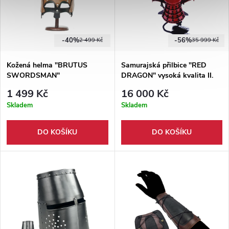
-40%
-56%
2 499 Kč
35 999 Kč
Kožená helma "BRUTUS
Samurajská přilbice "RED
SWORDSMAN"
DRAGON" vysoká kvalita II.
jakost
1 499 Kč
16 000 Kč
Skladem
Skladem
DO KOŠÍKU
DO KOŠÍKU