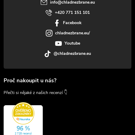
info
@
chladnezbrane.eu
turn-80" data-scroll-
anchor="true" data-
+420 771 151 101
turn="assistant"
Facebook
tabindex="-1"> Spartská
kovová přilba s černou
chladnezbrane.eu/
povrchovou úpravou ve stylu
helmy krále Leonida. Historický
Youtube
design, vhodné pro
@chladnezbrane.eu
reenactment, výstavu i sbírku.
Proč nakoupit u nás?
Přečti si nějaké z našich recenzí 👇