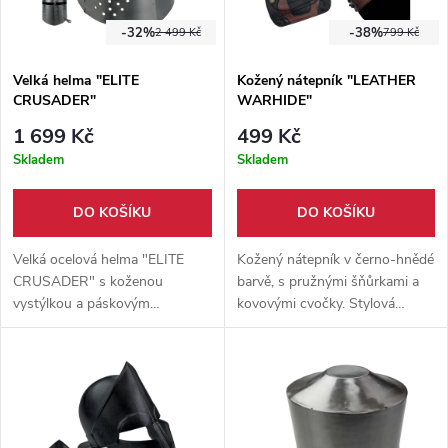
-32%
-38%
2 499 Kč
799 Kč
Velká helma "ELITE
Kožený nátepník "LEATHER
CRUSADER"
WARHIDE"
1 699 Kč
499 Kč
Skladem
Skladem
DO KOŠÍKU
DO KOŠÍKU
Velká ocelová helma "ELITE
Kožený nátepník v černo-hnědé
CRUSADER" s koženou
barvě, s pružnými šňůrkami a
vystýlkou a páskovým
kovovými cvočky. Stylová
zapínáním. Vhodná na
ochrana zápěstí pro
historické akce, cosplay nebo
lukostřelbu, LARP i cosplay.
jako dekorace. Výška 31,5 cm,
obvod 58–61 cm.