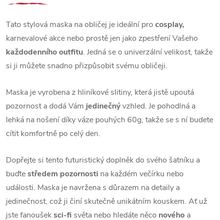
Tato stylová maska na obličej je ideální pro
cosplay,
karnevalové akce nebo prostě jen jako zpestření Vašeho
každodenního outfitu
. Jedná se o univerzální velikost, takže
si ji můžete snadno přizpůsobit svému obličeji.
Maska je vyrobena z hliníkové slitiny, která jistě upoutá
pozornost a dodá Vám
jedinečný
vzhled. Je pohodlná a
lehká na nošení díky váze pouhých 60g, takže se s ní budete
cítit komfortně po celý den.
Dopřejte si tento futuristický doplněk do svého šatníku a
buďte
středem pozornosti
na každém večírku nebo
události. Maska je navržena s důrazem na detaily a
jedinečnost, což ji činí skutečně unikátním kouskem. Ať už
jste fanoušek
sci-fi
světa nebo hledáte něco
nového
a