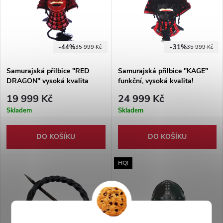
anchor="true" data-
turn="assistant"
tabindex="-1"> Damaškový
náramek z ocelí 1095 a 15N20
-44%
-31%
35 999 Kč
35 999 Kč
s unikátní kresbou damašku.
Lehký, otevřený design. Stylový
Samurajská přilbice "RED
Samurajská přilbice "KAGE"
ocelový doplněk s autentickým
DRAGON" vysoká kvalita
funkční, vysoká kvalita!
vzhledem.
19 999 Kč
24 999 Kč
Skladem
Skladem
DO KOŠÍKU
DO KOŠÍKU
HQ!