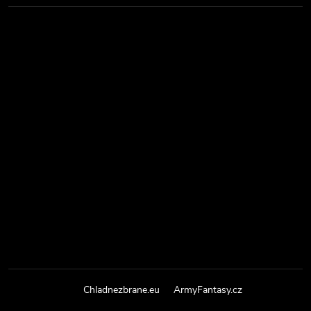
Chladnezbrane.eu
ArmyFantasy.cz