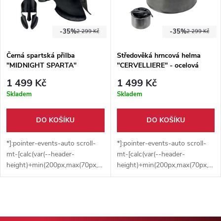
-35%
-35%
2 299 Kč
2 299 Kč
Černá spartská přilba
Středověká hrncová helma
"MIDNIGHT SPARTA"
"CERVELLIERE" - ocelová
1 499 Kč
1 499 Kč
Skladem
Skladem
DO KOŠÍKU
DO KOŠÍKU
*]:pointer-events-auto scroll-
*]:pointer-events-auto scroll-
mt-[calc(var(--header-
mt-[calc(var(--header-
height)+min(200px,max(70px,20svh)))]"
height)+min(200px,max(70px,20sv
dir="auto" data-turn-
dir="auto" data-turn-
id="request-697b1f86-91cc-
id="a0bc0559-e39c-45d2-
8333-85fe-7f17db56d1c0-0"
8e9e-eb3611633e7b" data-
data-testid="conversation-
testid="conversation-turn-66"
turn-76" data-scroll-
data-scroll-anchor="true" data-