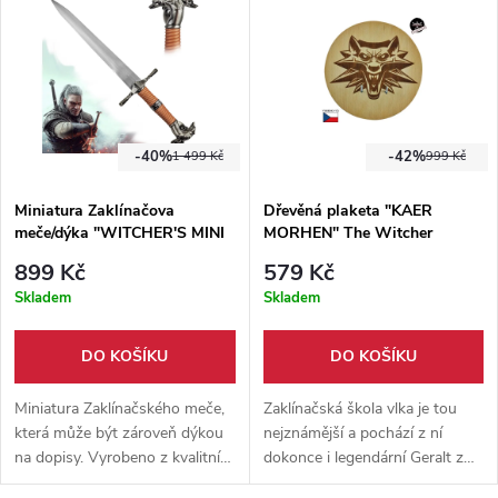
dopisů.
-40%
-42%
1 499 Kč
999 Kč
Miniatura Zaklínačova
Dřevěná plaketa "KAER
meče/dýka "WITCHER'S MINI
MORHEN" The Witcher
SWORD"
899 Kč
579 Kč
Skladem
Skladem
DO KOŠÍKU
DO KOŠÍKU
Miniatura Zaklínačského meče,
Zaklínačská škola vlka je tou
která může být zároveň dýkou
nejznámější a pochází z ní
na dopisy. Vyrobeno z kvalitní
dokonce i legendární Geralt z
nerezové oceli. Součástí balení
Rivie, zde se díky starému a