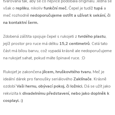
tvarována tak, aby se co nejvíce podobala originálu. Jedná se
však o
repliku
, nikoliv
funkční meč.
Čepel je tudíž
tupá
a
meč rozhodně
nedoporučujeme ostřit a užívat k sekání, či
na kontaktní šerm.
Zdobená záštita spojuje čepel s rukojeti z
tvrdého plastu
,
jejíž prostor pro ruce má délku
15,2 centimetrů
. Celá tato
část má bílou barvu, což vypadá krásně ale nedoporučujeme
na rukojeť sahat, pokud máte špinavé ruce. :D
Rukojeť je zakončena
jílcem, hruškovitého tvaru.
Meč je
ideální dárek pro fanoušky seriálového
Zaklínače
. Krásně
ozdobí
Vaši hernu, obývací pokoj, či ložnici.
Dá se užít jako
rekvizita k
divadelnímu představení, nebo jako doplněk k
cosplayi. :)