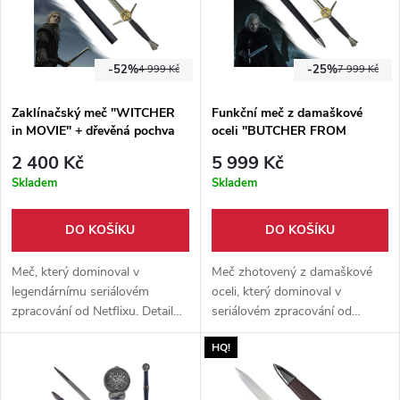
-52%
-25%
4 999 Kč
7 999 Kč
Zaklínačský meč "WITCHER
Funkční meč z damaškové
in MOVIE" + dřevěná pochva
oceli "BUTCHER FROM
ZAKLÍNAČ II. Jakost
BLAVIKEN"+ pochva
2 400 Kč
5 999 Kč
ZAKLÍNAČ/WITCHER
Skladem
Skladem
DO KOŠÍKU
DO KOŠÍKU
Meč, který dominoval v
Meč zhotovený z damaškové
legendárnímu seriálovém
oceli, který dominoval v
zpracování od Netflixu. Detailně
seriálovém zpracování od
propracovaný meč v poměru
Netflixu. Detailně propracovaný
HQ!
1:1 s originálem. Lehký, funkční
meč v poměru 1:1 s originálem.
a ostřený. Meč, který je vhodný
Lehký, funkční a naostřený.
jak pro výstavní účely, tak pro