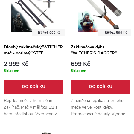
trénink. Součástí meče je
dřevěná pochva.
-57%
-56%
6 999 Kč
1 599 Kč
Dlouhý zaklínačský/WITCHER
Zaklínačova dýka
meč - ocelový "STEEL
"WITCHER'S DAGGER"
SWORD" s pevnou pochvou a
2 999 Kč
699 Kč
popruhem!
Skladem
Skladem
DO KOŠÍKU
DO KOŠÍKU
Replika meče z herní série
Zmenšená replika stříbrného
Zaklínač. Meč v měřítku 1:1 s
meče ve velikosti dýky.
herní předlohou. Vyrobeno z
Propracované detaily. Vyrobeno
nerezové oceli N420. Součástí
kombinací nerezové oceli,
je pevná pochva se zádovým
plastu a eko-kůže. Vhodné jak
popruhem.
na výstavu, tak na otevírání