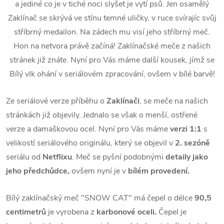
a jediné co je v tiché noci slyšet je vytí psů. Jen osamělý
Zaklínač se skrývá ve stínu temné uličky, v ruce svírajíc svůj
stříbrný medailon. Na zádech mu visí jeho stříbrný meč.
Hon na netvora právě začíná! Zaklínačské meče z našich
stránek již znáte. Nyní pro Vás máme další kousek, jímž se
Bílý vlk ohání v seriálovém zpracování, ovšem v bílé barvě!
Ze seriálové verze příběhu o
Zaklínači
, se meče na našich
stránkách již objevily. Jednalo se však o menší, ostřené
verze a damaškovou ocel. Nyní pro Vás máme
verzi 1:1
s
velikostí seriálového originálu, který se objevil v
2. sezóně
seriálu od
Netflixu
. Meč se pyšní podobnými
detaily jako
jeho předchůdce,
ovšem nyní je v
bílém provedení.
Bílý zaklínačský meč "SNOW CAT" má čepel o délce
90,5
centimetrů
je vyrobena z
karbonové oceli.
Čepel je