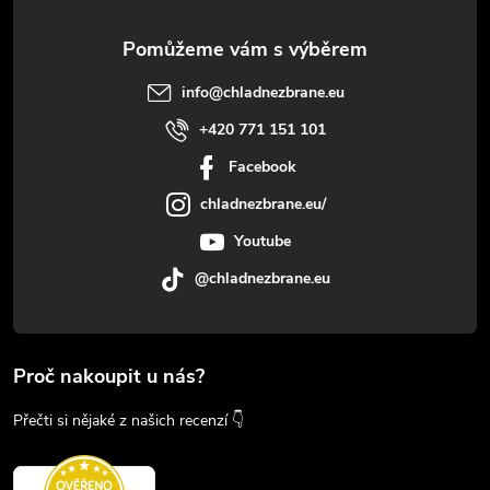
info
@
chladnezbrane.eu
+420 771 151 101
Facebook
chladnezbrane.eu/
Youtube
@chladnezbrane.eu
Proč nakoupit u nás?
Přečti si nějaké z našich recenzí 👇