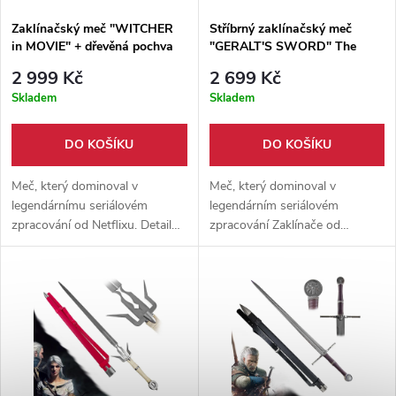
Zaklínačský meč "WITCHER
Stříbrný zaklínačský meč
in MOVIE" + dřevěná pochva
"GERALT'S SWORD" The
ZAKLÍNAČ
Witcher
2 999 Kč
2 699 Kč
Skladem
Skladem
DO KOŠÍKU
DO KOŠÍKU
Meč, který dominoval v
Meč, který dominoval v
legendárnímu seriálovém
legendárním seriálovém
zpracování od Netflixu. Detailně
zpracování Zaklínače od
propracovaný meč v poměru
Netflixu. Detailně zpracovaný
1:1 s originálem. Lehký a tupý.
aby se co nejvíce podobal
Meč, který je vhodný jak pro
seriálové podobě. Součástí
výstavní účely, tak pro trénink.
meče je pochva s popruhem,
Součástí meče je dřevěná
díky které si můžete nahodit
pochva.
meč na záda a cítit se jako
samotný Henry Cavill.