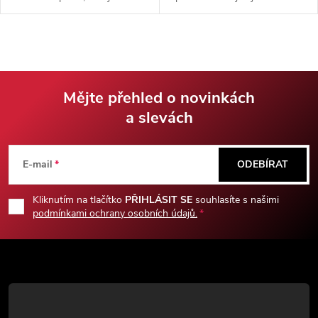
dřevěnými střenkami. Velice
pro prst, pro pevnější úchop při
lehký (115g) ideální pro
řezání.
pokročilé flippery.
Mějte přehled o novinkách
a slevách
Z
á
E-mail
ODEBÍRAT
p
Kliknutím na tlačítko
PŘIHLÁSIT SE
souhlasíte s našimi
podmínkami ochrany osobních údajů.
a
t
í