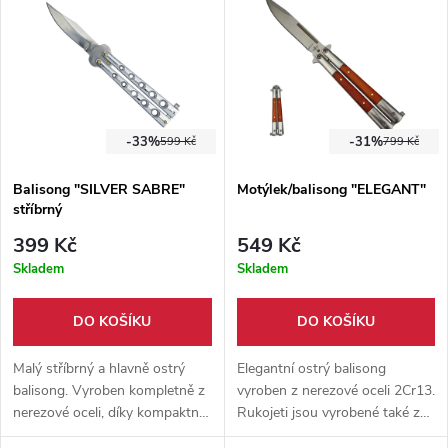
-33%
-31%
599 Kč
799 Kč
Balisong "SILVER SABRE"
Motýlek/balisong "ELEGANT"
stříbrný
399 Kč
549 Kč
Skladem
Skladem
DO KOŠÍKU
DO KOŠÍKU
Malý stříbrný a hlavně ostrý
Elegantní ostrý balisong
balisong. Vyroben kompletně z
vyroben z nerezové oceli 2Cr13.
nerezové oceli, díky kompaktní
Rukojeti jsou vyrobené také z
velikosti je ideálním
nerezové oceli a mají na sobě