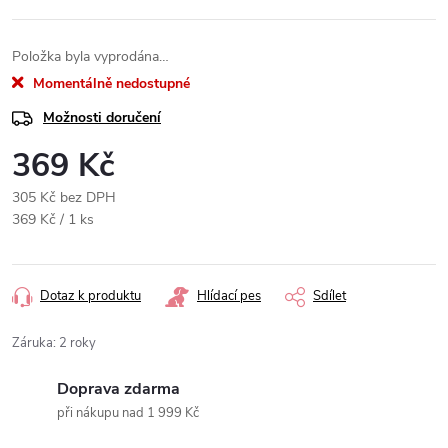
Položka byla vyprodána…
Momentálně nedostupné
Možnosti doručení
369 Kč
305 Kč bez DPH
Měrná
369 Kč / 1 ks
cena:
Dotaz k produktu
Hlídací pes
Sdílet
Záruka
:
2 roky
Doprava zdarma
při nákupu nad 1 999 Kč