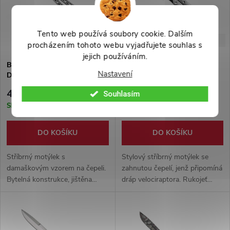
Tento web používá soubory cookie. Dalším
-44%
-33%
899 Kč
699 Kč
procházením tohoto webu vyjadřujete souhlas s
jejich používáním.
Balisong "SILVER
Balisong "SILVER RAPTOR"
Nastavení
DAMASCUS SABRE" stříbrný
499 Kč
469 Kč
Souhlasím
Skladem
Skladem
DO KOŠÍKU
DO KOŠÍKU
Stříbrný motýlek s
Stylový stříbrný motýlek se
damaškovým vzorem na čepeli.
zahnutou čepelí, jenž připomíná
Bytelná konstrukce, jištěna
dráp velociraptora. Rukojeť
pevnými šrouby. Vhodné pro
vyrobena z hliníku, obdařena
začátečníka i pokročilého.
protiskluzovým povrchem.