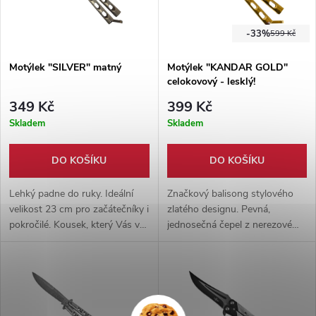
-33%
599 Kč
Motýlek "SILVER" matný
Motýlek "KANDAR GOLD"
celokovový - lesklý!
349 Kč
399 Kč
Skladem
Skladem
DO KOŠÍKU
DO KOŠÍKU
Lehký padne do ruky. Ideální
Značkový balisong stylového
velikost 23 cm pro začátečníky i
zlatého designu. Pevná,
pokročilé. Kousek, který Vás v
jednosečná čepel z nerezové
poměru cena/výkon mile
oceli. Ideální nástroj pro
překvapí.
pokročilé flipery.