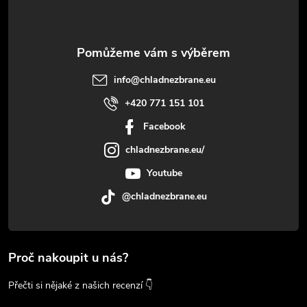
info
@
chladnezbrane.eu
+420 771 151 101
Facebook
chladnezbrane.eu/
Youtube
@chladnezbrane.eu
Proč nakoupit u nás?
Přečti si nějaké z našich recenzí 👇