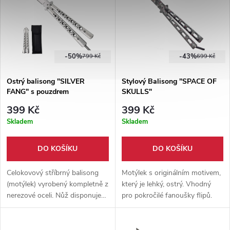
-50%
-43%
799 Kč
699 Kč
Ostrý balisong "SILVER
Stylový Balisong "SPACE OF
FANG" s pouzdrem
SKULLS"
399 Kč
399 Kč
Skladem
Skladem
DO KOŠÍKU
DO KOŠÍKU
Celokovový stříbrný balisong
Motýlek s originálním motivem,
(motýlek) vyrobený kompletně z
který je lehký, ostrý. Vhodný
nerezové oceli. Nůž disponuje
pro pokročilé fanoušky flipů.
pružinkovou pojistkou a
nylonovým pouzdrem.