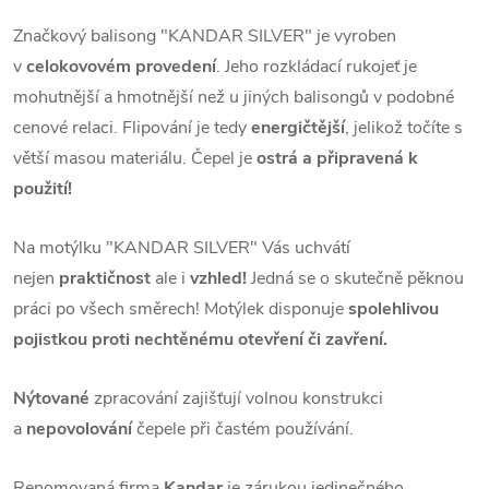
Značkový balisong "KANDAR SILVER" je vyroben
v
celokovovém provedení
. Jeho rozkládací rukojeť je
mohutnější a hmotnější než u jiných balisongů v podobné
cenové relaci. Flipování je tedy
energičtější
, jelikož točíte s
větší masou materiálu. Čepel je
ostrá a připravená k
použití!
Na motýlku "KANDAR SILVER" Vás uchvátí
nejen
praktičnost
ale i
vzhled!
Jedná se o skutečně pěknou
práci po všech směrech! Motýlek disponuje
spolehlivou
pojistkou proti nechtěnému otevření či zavření.
Nýtované
zpracování zajišťují volnou konstrukci
a
nepovolování
čepele při častém používání.
Renomovaná firma
Kandar
je zárukou jedinečného