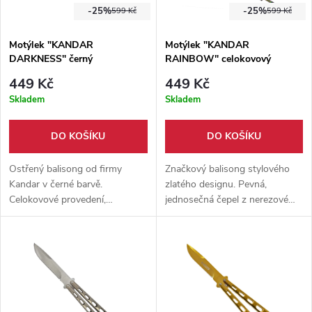
-25%
-25%
599 Kč
599 Kč
Motýlek "KANDAR
Motýlek "KANDAR
DARKNESS" černý
RAINBOW" celokovový
449 Kč
449 Kč
Skladem
Skladem
DO KOŠÍKU
DO KOŠÍKU
Ostřený balisong od firmy
Značkový balisong stylového
Kandar v černé barvě.
zlatého designu. Pevná,
Celokovové provedení,
jednosečná čepel z nerezové
spolehlivá pojistka a nýtování.
oceli. Ideální nástroj pro
Vhodné pro pokročilé nebo
pokročilé flipery.
opravdové profesionály.