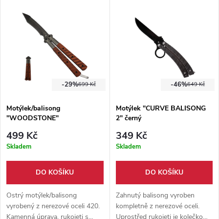
společníkem na cesty.
dřevěné střenky.
-29%
-46%
699 Kč
649 Kč
Motýlek/balisong
Motýlek "CURVE BALISONG
"WOODSTONE"
2" černý
499 Kč
349 Kč
Skladem
Skladem
DO KOŠÍKU
DO KOŠÍKU
Ostrý motýlek/balisong
Zahnutý balisong vyroben
vyrobený z nerezové oceli 420.
kompletně z nerezové oceli.
Kamenná úprava, rukojeti s
Uprostřed rukojeti je kolečko