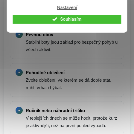
Co si vzít s sebou
Nastavení
Souhlasím
Pevnou obuv
Stabilní boty jsou základ pro bezpečný pohyb u
všech aktivit.
Pohodlné oblečení
Zvolte oblečení, ve kterém se dá dobře stát,
mířit, vrhat i hýbat.
Ručník nebo náhradní tričko
V teplejších dnech se může hodit, protože kurz
je aktivnější, než na první pohled vypadá.