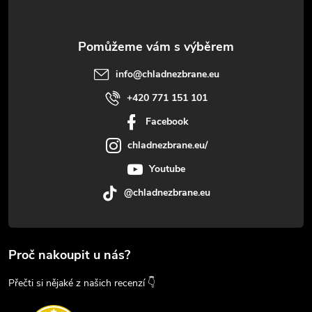
info
@
chladnezbrane.eu
+420 771 151 101
Facebook
chladnezbrane.eu/
Youtube
@chladnezbrane.eu
Proč nakoupit u nás?
Přečti si nějaké z našich recenzí 👇