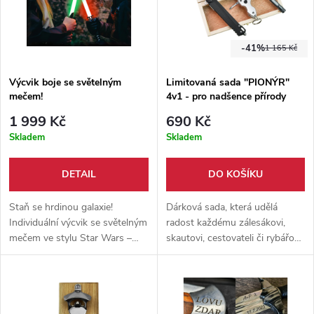
-41%
1 165 Kč
Výcvik boje se světelným
Limitovaná sada "PIONÝR"
mečem!
4v1 - pro nadšence přírody
1 999 Kč
690 Kč
Skladem
Skladem
DETAIL
DO KOŠÍKU
Staň se hrdinou galaxie!
Dárková sada, která udělá
Individuální výcvik se světelným
radost každému zálesákovi,
mečem ve stylu Star Wars –
skautovi, cestovateli či rybářovi.
akce, technika a zábava v
V dárkové dřevěné krabičce
jednom nezapomenutelném
najdete poloautomatický nůž, ,
zážitku. ⚔️🌌
multifunkční klíčenku, yawaru s
křesadlem a podpalem a kartu s