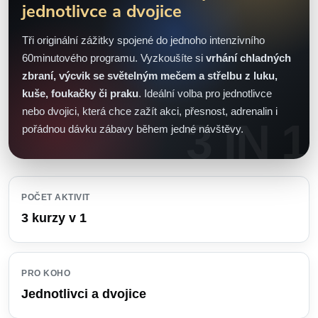
jednotlivce a dvojice
Tři originální zážitky spojené do jednoho intenzivního
60minutového programu. Vyzkoušíte si
vrhání chladných
zbraní, výcvik se světelným mečem a střelbu z luku,
kuše, foukačky či praku
. Ideální volba pro jednotlivce
nebo dvojici, která chce zažít akci, přesnost, adrenalin i
pořádnou dávku zábavy během jedné návštěvy.
POČET AKTIVIT
3 kurzy v 1
PRO KOHO
Jednotlivci a dvojice