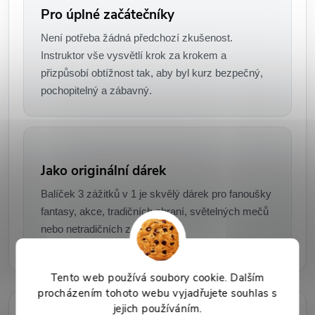
Pro úplné začátečníky
Není potřeba žádná předchozí zkušenost.
Instruktor vše vysvětlí krok za krokem a
přizpůsobí obtížnost tak, aby byl kurz bezpečný,
pochopitelný a zábavný.
Jako originální dárek
Balíček 3 zážitků v 1 je skvělý dárek pro fanoušky
fantasy, akce, tradičních zbraní, světelných mečů
nebo netradičních zážitků.
Tento web používá soubory cookie. Dalším
procházením tohoto webu vyjadřujete souhlas s
jejich používáním.