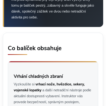
tomu je balíček pestrý, zábavný a skvěle funguje jako
dárek, společný zážitek ve dvou nebo netradiční
aktivita pro sebe.
Co balíček obsahuje
Vrhání chladných zbraní
Vyzkoušíte si
vrhací nože, hvězdice, sekery,
vojenské lopatky
a další netradiční nástroje podle
aktuální dostupnosti vybavení. Instruktor vás
provede bezpečností, správným postojem,