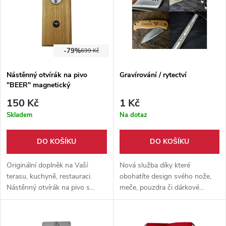
potřebami pro přežití!
-79%
699 Kč
Nástěnný otvírák na pivo
Gravírování / rytectví
"BEER" magnetický
150 Kč
1 Kč
Skladem
Na dotaz
DO KOŠÍKU
DO KOŠÍKU
Originální doplněk na Vaší
Nová služba díky které
terasu, kuchyně, restauraci.
obohatíte design svého nože,
Nástěnný otvírák na pivo s
meče, pouzdra či dárkové
magnetickým chytačem zátek.
krabice. Gravírujeme do dřeva,
Dodáváno s příslušenstvím pro
kovu i kůže. Ukázky práce
uchycení.
naleznete v galerii produktu.