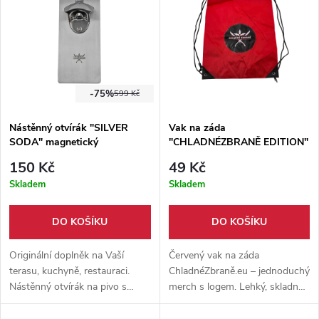
-75%
599 Kč
Nástěnný otvírák "SILVER
Vak na záda
SODA" magnetický
"CHLADNÉZBRANĚ EDITION"
150 Kč
49 Kč
Skladem
Skladem
DO KOŠÍKU
DO KOŠÍKU
Originální doplněk na Vaší
Červený vak na záda
terasu, kuchyně, restauraci.
ChladnéZbraně.eu – jednoduchý
Nástěnný otvírák na pivo s
merch s logem. Lehký, skladný
magnetickým chytačem zátek.
a ideální na drobnosti pro
Dodáváno s příslušenstvím pro
běžné použití.