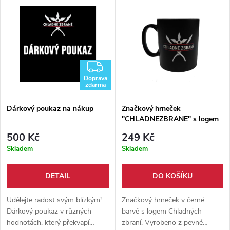
uchycení.
ZDARMA
Doprava
zdarma
Dárkový poukaz na nákup
Značkový hrneček
"CHLADNEZBRANE" s logem
500 Kč
249 Kč
Skladem
Skladem
DETAIL
DO KOŠÍKU
Udělejte radost svým blízkým!
Značkový hrneček v černé
Dárkový poukaz v různých
barvě s logem Chladných
hodnotách, který překvapí
zbraní. Vyrobeno z pevné