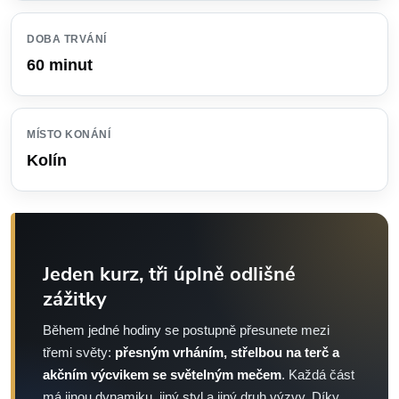
DOBA TRVÁNÍ
60 minut
MÍSTO KONÁNÍ
Kolín
Jeden kurz, tři úplně odlišné
zážitky
Během jedné hodiny se postupně přesunete mezi
třemi světy:
přesným vrháním, střelbou na terč a
akčním výcvikem se světelným mečem
. Každá část
má jinou dynamiku, jiný styl a jiný druh výzvy. Díky