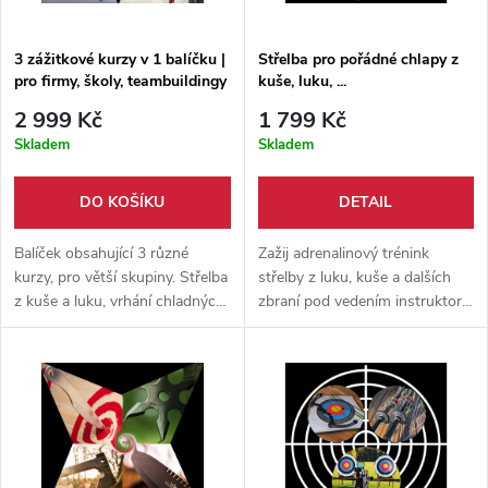
3 zážitkové kurzy v 1 balíčku |
Střelba pro pořádné chlapy z
pro firmy, školy, teambuildingy
kuše, luku, ...
a skupiny
2 999 Kč
1 799 Kč
Skladem
Skladem
DO KOŠÍKU
DETAIL
Balíček obsahující 3 různé
Zažij adrenalinový trénink
kurzy, pro větší skupiny. Střelba
střelby z luku, kuše a dalších
z kuše a luku, vrhání chladných
zbraní pod vedením instruktora
zbraní a souboj se světelnými
– individuální kurz plný akce,
meči. Vhodné pro firmy, školy,
přesnosti a zábavy! 🎯💥
teambuildingy a skupiny přátel.
Dle domluvy doba kurzu/cena.