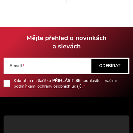
každého milovníka chladných
keramiky. Vhodné do
zbraní!
mikrovlnné trouby i na mytí v
myčce.
Mějte přehled o novinkách
a slevách
Z
á
E-mail
ODEBÍRAT
p
Kliknutím na tlačítko
PŘIHLÁSIT SE
souhlasíte s našimi
podmínkami ochrany osobních údajů.
a
t
í