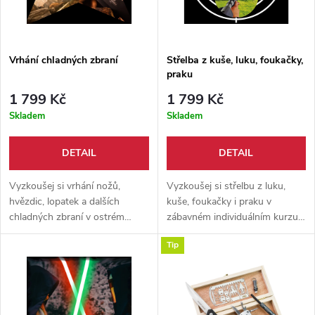
Vrhání chladných zbraní
Střelba z kuše, luku, foukačky,
praku
1 799 Kč
1 799 Kč
Skladem
Skladem
DETAIL
DETAIL
Vyzkoušej si vrhání nožů,
Vyzkoušej si střelbu z luku,
hvězdic, lopatek a dalších
kuše, foukačky i praku v
chladných zbraní v ostrém
zábavném individuálním kurzu,
kurzu plném akce, přesnosti a
který je ideální pro děti,
Tip
zábavy! 🗡️🎯
začátečníky i celé rodiny.
Bezpečné zaučení, různé
zbraně a spousta trefené
zábavy!