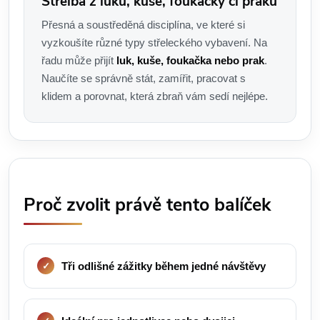
Střelba z luku, kuše, foukačky či praku
Přesná a soustředěná disciplína, ve které si
vyzkoušíte různé typy střeleckého vybavení. Na
řadu může přijít
luk, kuše, foukačka nebo prak
.
Naučíte se správně stát, zamířit, pracovat s
klidem a porovnat, která zbraň vám sedí nejlépe.
Proč zvolit právě tento balíček
Tři odlišné zážitky během jedné návštěvy