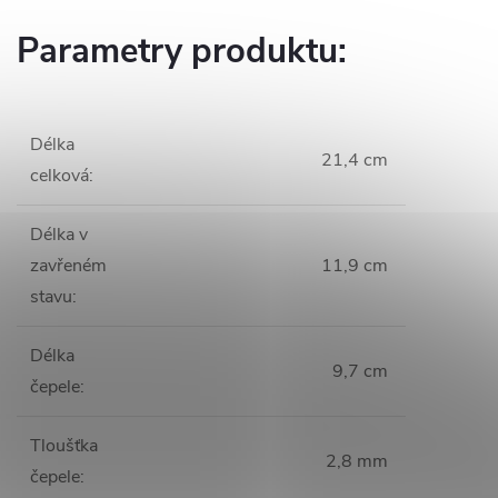
Parametry produktu:
Délka
21,4 cm
celková
:
Délka v
zavřeném
11,9 cm
stavu
:
Délka
9,7 cm
čepele
:
Tloušťka
2,8 mm
čepele
: