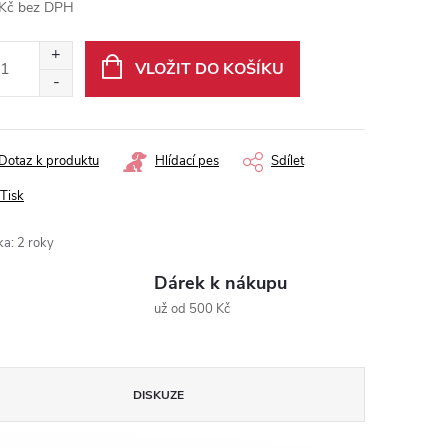
Kč bez DPH
ná
:
VLOŽIT DO KOŠÍKU
Dotaz k produktu
Hlídací pes
Sdílet
Tisk
ka
:
2 roky
Dárek k nákupu
už od 500 Kč
DISKUZE