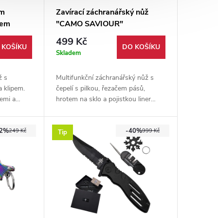
em
Zavírací záchranářský nůž
pem
"CAMO SAVIOUR"
multifunkční
499 Kč
 KOŠÍKU
DO KOŠÍKU
Skladem
ž s
Multifunkční záchranářský nůž s
a klipem.
čepelí s pilkou, řezačem pásů,
lemi a
hrotem na sklo a pojistkou liner
 20 cm,
lock. Součástí výbavy je také
křesadlo se svítilnou, otvírák a
52%
-40%
kapesní klip.
249 Kč
999 Kč
Tip