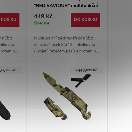
"RED SAVIOUR" multifunkční
449 Kč
 KOŠÍKU
DO KOŠÍKU
Skladem
ý nůž z
Multifunkční záchranářský nůž z
iníkovou
nerezové oceli 3Cr13 s hliníkovou
 hrotem na
rukojetí, řezačem pásů a hrotem na
nože
sklo. Praktickou výbavu nože
o, částečná
rozšiřuje svítilna, křesadlo, částečná
38%
-44%
p.
pilka, otvírák a kapesní klip.
799 Kč
899 Kč