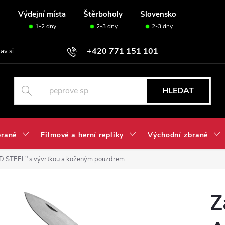
u
Výdejní místa
Štěrboholy
Slovensko
1-2 dny
2-3 dny
2-3 dny
+420 771 151 101
tav si svou sadu✅
HLEDAT
braně
Filmové a herní repliky
Východní zbraně
ND STEEL" s vývrtkou a koženým pouzdrem
Z