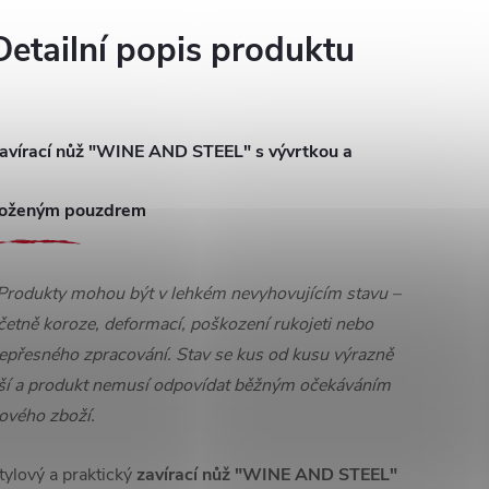
Detailní popis produktu
avírací nůž "WINE AND STEEL" s vývrtkou a
oženým pouzdrem
Produkty mohou být v lehkém nevyhovujícím stavu –
četně koroze, deformací, poškození rukojeti nebo
epřesného zpracování. Stav se kus od kusu výrazně
iší a produkt nemusí odpovídat běžným očekáváním
ového zboží.
tylový a praktický
zavírací nůž "WINE AND STEEL"