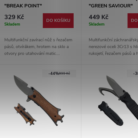
"BREAK POINT"
"GREEN SAVIOUR"
multifunkční
329 Kč
449 Kč
DO KOŠÍKU
DO
Skladem
Skladem
Multifunkční zavírací nůž s řezačem
Multifunkční záchranářsk
pásů, otvírákem, hrotem na sklo a
nerezové oceli 3Cr13 s hl
otvory pro utahování matic.
rukojetí, řezačem pásů a
Hliníková rukojeť a kapesní klip
sklo. Praktickou výbavu 
doplňují praktickou výbavu pro
rozšiřuje svítilna, křesadl
-44%
-
každodenní nošení.
pilka, otvírák a kapesní kli
899 Kč