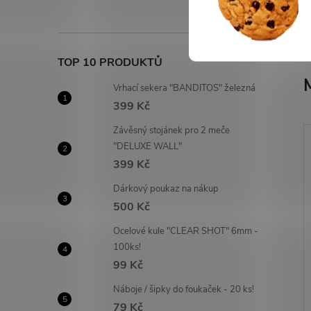
TOP 10 PRODUKTŮ
Vrhací sekera "BANDITOS" železná
399 Kč
Závěsný stojánek pro 2 meče
"DELUXE WALL"
399 Kč
Dárkový poukaz na nákup
500 Kč
Ocelové kule "CLEAR SHOT" 6mm -
100ks!
99 Kč
Náboje / šipky do foukaček - 20 ks!
79 Kč