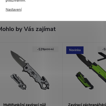
používáním.
High-contrast mode
Nastavení
Mohlo by Vás zajímat
-53%
-
699 Kč
Novinka
Multifunkční zavírací nůž
Zavírací záchranářský