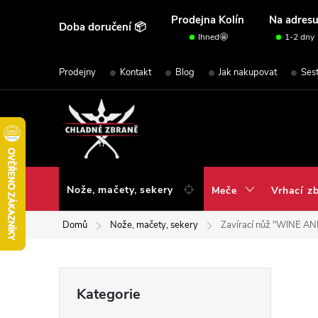
Přejít
Prodejna Kolín
Na adres
Doba doručení 📦
na
Ihned🤩
1-2 dny
obsah
Prodejny
Kontakt
Blog
Jak nakupovat
Ses
Nože, mačety, sekery
Meče
Vrhací z
Domů
Nože, mačety, sekery
Zavírací nůž "WINE A
P
Přeskočit
Kategorie
kategorie