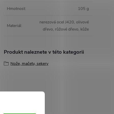
Hmotnost
:
105 g
nerezová ocel J420, olivové
Materiál
:
dřevo, růžové dřevo, kůže
Produkt naleznete v této kategorii
Nože, mačety, sekery