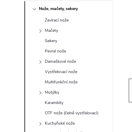
o
Nože, mačety, sekery
s
Zavírací nože
t
Mačety
r
Sekery
Pevné nože
a
Damaškové nože
n
Vystřelovací nože
Multifunkční nože
n
Motýlky
í
Karambity
OTF nože (čelně vystřelovací)
p
Kuchyňské nože