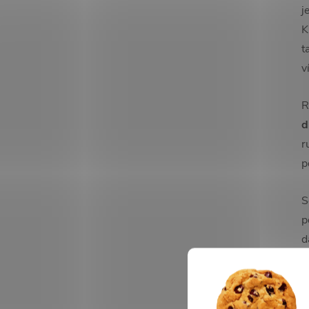
j
K
t
v
R
d
r
p
S
p
d
p