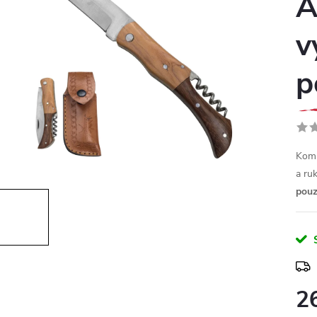
A
v
p
Komp
a ru
pouz
2