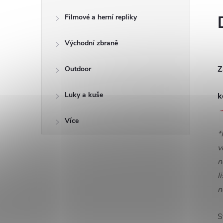
Filmové a herní repliky
Východní zbraně
Z
Outdoor
Luky a kuše
k
Více
*
v
n
l
n
S