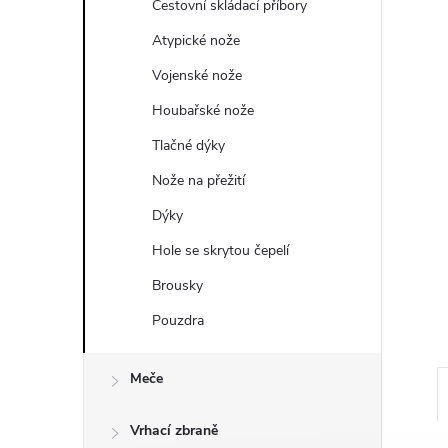
a
Cestovní skládací příbory
n
Atypické nože
Vojenské nože
e
Houbařské nože
l
Tlačné dýky
Nože na přežití
Dýky
Hole se skrytou čepelí
Brousky
Pouzdra
Meče
Vrhací zbraně