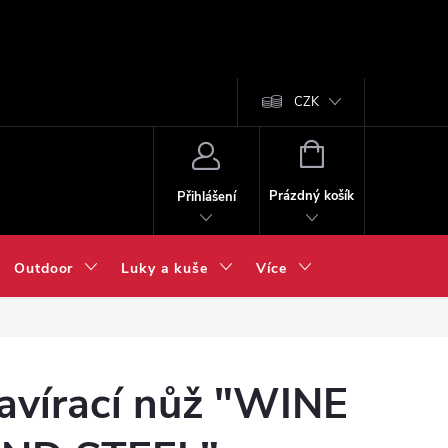
CZK
NÁKUPNÍ
KOŠÍK
Prázdný košík
Přihlášení
Outdoor
Luky a kuše
Více
avírací nůž "WINE