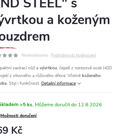
ND STEEL" s
ývrtkou a koženým
ouzdrem
Podrobnosti hodnocení
Neohodnoceno
aktní zavírací nůž
s vývrtkou
, čepelí z nerezové oceli J420
kojetí z olivového a růžového dřeva. Včetně
koženého
dra
. Styl i funkčnost.
Detailní informace
Skladem
>5 ks
12.8.2026
Možnosti doručení
69 Kč