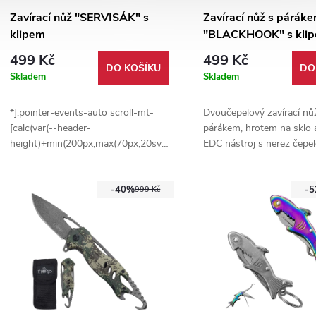
Zavírací nůž "SERVISÁK" s
Zavírací nůž s párák
klipem
"BLACKHOOK" s kli
499 Kč
499 Kč
DO KOŠÍKU
DO
Skladem
Skladem
*]:pointer-events-auto scroll-mt-
Dvoučepelový zavírací nů
[calc(var(--header-
párákem, hrotem na sklo 
height)+min(200px,max(70px,20svh)))]"
EDC nástroj s nerez čepe
dir="auto" data-turn-id="request-
hliníkovou rukojetí. Délka
6965ff6b-5c08-8332-9aec-
hmotnost 185 g.
-40%
-
aa3ce5ace65f-5" data-
999 Kč
testid="conversation-turn-18"
data-scroll-anchor="true" data-
turn="assistant" tabindex="-1">
Stylový a praktický zavírací nůž s
integrovanými klíči na matice,
dřevěnými střenkami, ostrou čepelí
a klipem. Ideální pro EDC, servis i
outdoorové použití.