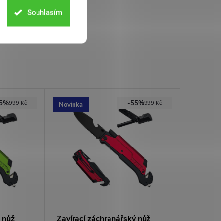
Souhlasím
55%
-55%
999 Kč
999 Kč
Novinka
 nůž
Zavírací záchranářský nůž