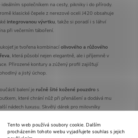
e ideálním společníkem na cesty, pikniky i do přírody.
romě klasické čepele z nerezové oceli J420 obsahuje
aké
integrovanou vývrtku
, takže si poradí i s láhví
ína při večerním táboření.
ukojeť je tvořena kombinací
olivového a růžového
řeva
, která působí nejen elegantně, ale i příjemně v
uce. Přirozené kontury a zúžený profil zajišťují
ohodlný a jistý úchop.
oučástí balení je
ručně šité kožené pouzdro
s
outkem, které chrání nůž při přenášení a dodává mu
alší nádech luxusu. Skvělý dárek pro milovníky
řírody, outdooru a vína v jednom.
Tento web používá soubory cookie. Dalším
procházením tohoto webu vyjadřujete souhlas s jejich