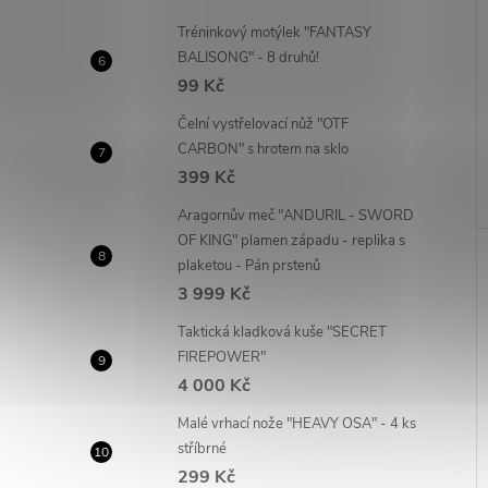
Tréninkový motýlek "FANTASY
BALISONG" - 8 druhů!
99 Kč
Čelní vystřelovací nůž "OTF
CARBON" s hrotem na sklo
399 Kč
Aragornův meč "ANDURIL - SWORD
OF KING" plamen západu - replika s
plaketou - Pán prstenů
3 999 Kč
Taktická kladková kuše "SECRET
FIREPOWER"
4 000 Kč
Malé vrhací nože "HEAVY OSA" - 4 ks
stříbrné
299 Kč