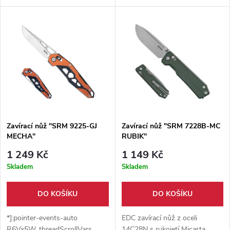
fialovou rukojetí z G10 a
Ambi-Lock, keramickými
plynulým chodem na
ložisky a G10 rukojetí. Perfektní
keramických ložiscích. Díky
parťák pro každodenní nošení
pojistce Bar Lock, čepeli dlouhé
8,82 cm a hmotnosti 100 g jde
o praktický kapesní nůž pro
každodenní nošení i práci.
Zavírací nůž "SRM 9225-GJ
Zavírací nůž "SRM 7228B-MC
MECHA"
RUBIK"
1 249 Kč
1 149 Kč
Skladem
Skladem
DO KOŠÍKU
DO KOŠÍKU
*]:pointer-events-auto
EDC zavírací nůž z oceli
R6Vx5W_threadScrollVars
14C28N s rukojetí Micarta,