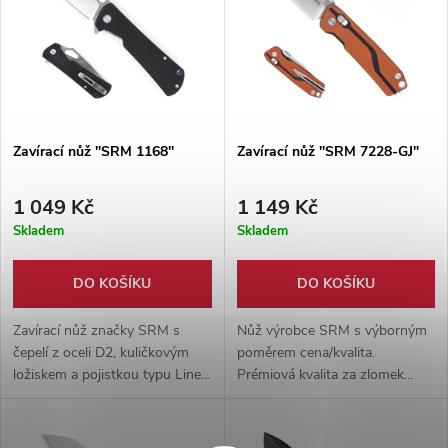
Zavírací nůž "SRM 1168"
Zavírací nůž "SRM 7228-GJ"
1 049 Kč
1 149 Kč
Skladem
Skladem
DO KOŠÍKU
DO KOŠÍKU
Zavírací nůž značky SRM s
Nůž výrobce SRM s výborným
čepelí z oceli D2, kuličkovým
poměrem cena/kvalita.
ložiskem a pojistkou typu Liner
Prémiová kvalita za zlomek
lock
ceny s prodlouženou zárukou
2+10 let.