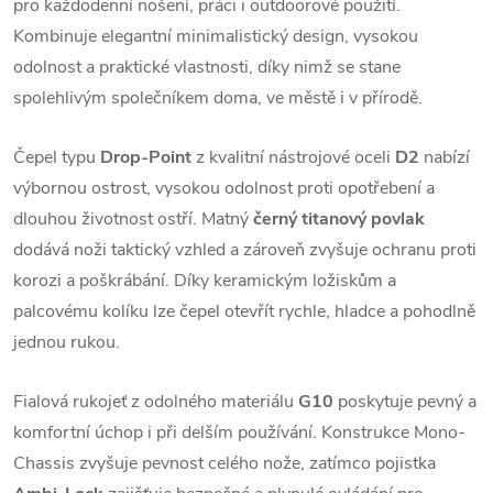
pro každodenní nošení, práci i outdoorové použití.
Kombinuje elegantní minimalistický design, vysokou
odolnost a praktické vlastnosti, díky nimž se stane
spolehlivým společníkem doma, ve městě i v přírodě.
Čepel typu
Drop-Point
z kvalitní nástrojové oceli
D2
nabízí
výbornou ostrost, vysokou odolnost proti opotřebení a
dlouhou životnost ostří. Matný
černý titanový povlak
dodává noži taktický vzhled a zároveň zvyšuje ochranu proti
korozi a poškrábání. Díky keramickým ložiskům a
palcovému kolíku lze čepel otevřít rychle, hladce a pohodlně
jednou rukou.
Fialová rukojeť z odolného materiálu
G10
poskytuje pevný a
komfortní úchop i při delším používání. Konstrukce Mono-
Chassis zvyšuje pevnost celého nože, zatímco pojistka