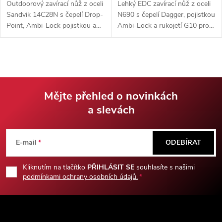
Outdoorový zavírací nůž z oceli
Lehký EDC zavírací nůž z oceli
outdoor i taktické použití v
Sandvik 14C28N s čepelí Drop-
N690 s čepelí Dagger, pojistkou
terénu .
Point, Ambi-Lock pojistkou a
Ambi-Lock a rukojetí G10 pro
rukojetí G10 pro EDC i lov.
každodenní nošení i outdoor.
Mějte přehled o novinkách
a slevách
Z
á
E-mail
ODEBÍRAT
p
Kliknutím na tlačítko
PŘIHLÁSIT SE
souhlasíte s našimi
podmínkami ochrany osobních údajů.
a
t