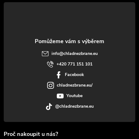
í
info
@
chladnezbrane.eu
+420 771 151 101
Facebook
chladnezbrane.eu/
Youtube
@chladnezbrane.eu
Proč nakoupit u nás?