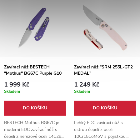
kapesním klipem pro
2+10 let.
každodenní použití
Zavírací nůž BESTECH
Zavírací nůž "SRM 255L-GT2
"Mothus" BG67C Purple G10
MEDAL"
1 999 Kč
1 249 Kč
Skladem
Skladem
DO KOŠÍKU
DO KOŠÍKU
BESTECH Mothus BG67C je
Lehký EDC zavírací nůž s
moderní EDC zavírací nůž s
ostrou čepelí z oceli
čepelí z nerezové oceli 14C28N,
10Cr15CoMoV s pojistkou