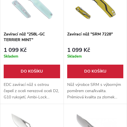
Zavírací nůž "258L-GC
Zavírací nůž "SRM 7228"
TERRIER MINT"
1 099 Kč
1 099 Kč
Skladem
Skladem
DO KOŠÍKU
DO KOŠÍKU
EDC zavírací nůž s ostrou
Nůž výrobce SRM s výborným
čepelí z oceli nerezové oceli D2,
poměrem cena/kvalita.
G10 rukojetí, Ambi-Lock
Prémiová kvalita za zlomek
pojistkou a keramickými ložisky.
ceny s prodlouženou zárukou
Rukojeť má oboustranný klip
2+10 let.
do kapsy.