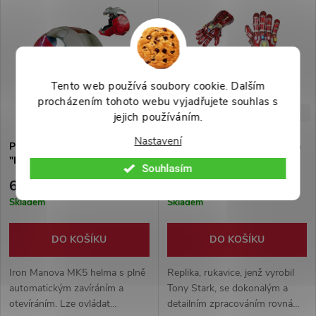
dřevěný stojánek.
sběratelství.
Tento web používá soubory cookie. Dalším
procházením tohoto webu vyjadřujete souhlas s
-41%
-33%
10 999 Kč
8 999 Kč
jejich používáním.
Nastavení
Plně automatická helma
Kovová Iron Manova rukavice
"IRON MAN MK5" Marvel /
"NANO GAUNTLET" - HQ,
Souhlasím
Avengers II.jakost
ocel AVENGERS
6 500 Kč
5 999 Kč
Skladem
Skladem
DO KOŠÍKU
DO KOŠÍKU
Iron Manova MK5 helma s plně
Replika, rukavice, jenž vyrobil
automatickým zavíráním a
Tony Stark, se dokonalým a
otevíráním. Lze ovládat
detailním zpracováním rovná