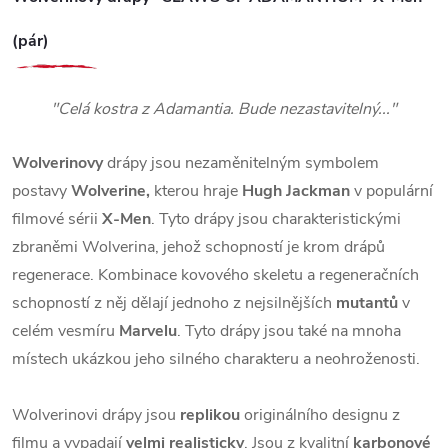
(pár)
"Celá kostra z Adamantia. Bude nezastavitelný..."
Wolverinovy
drápy jsou nezaměnitelným symbolem
postavy
Wolverine,
kterou hraje
Hugh Jackman
v populární
filmové sérii
X-Men
. Tyto drápy jsou charakteristickými
zbraněmi Wolverina, jehož schopností je krom drápů
regenerace. Kombinace kovového skeletu a regeneračních
schopností z něj dělají jednoho z nejsilnějších
mutantů
v
celém vesmíru
Marvelu
. Tyto drápy jsou také na mnoha
místech ukázkou jeho silného charakteru a neohroženosti.
Wolverinovi drápy jsou
replikou
originálního designu z
filmu a vypadají
velmi realisticky
. Jsou z kvalitní
karbonové