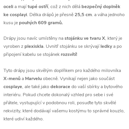
oceli
a mají
tupé ostří
, což z nich dělá
bezpečný doplněk
ke cosplayi
. Délka drápů je přesně
25,5 cm
. a váha jednoho
kusu je
pouhých 609 gramů.
Drápy jsou navíc umístěny na
stojánku ve tvaru X
, který je
vyroben z
plexiskla
. Uvnitř stojánku se skrývají
ledky
a po
připojení kabelu se stojánek
rozsvítí!
Tyto drápy jsou skvělým doplňkem pro každého milovníka
X-menů
a
Marvelu
obecně. Vynikají nejen jako součást
cosplaye
, ale také jako
dekorace
do vaší sbírky a bytového
interiéru. Pokud chcete dokonalý vzhled pro sebe i své
přátele, vystupující v podobnou roli, posuďte tyto skvělé
rekvizity, které dodávají vašemu kostýmu to správné kouzlo,
které udiví každého.