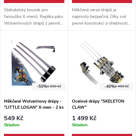
Sběratelský kousek pro
Měkčená verze drápů je
fanouška X-menů. Replika páru
naprosto bezpečná. Díky své
Wolverinových drápů z pevné
pevné konstrukci a ohebnosti
nerezové oceli. Nyní v ostřené
se Vám jen tak
verzi!
nepoškodí. Největší zásluhu má
hlavně laminátové jádro.
-50%
-40%
1 099 Kč
2 499 Kč
Měkčené Wolverinovy drápy -
Ocelové drápy "SKELETON
"LITTLE LOGAN" X-men - 2 ks
CLAW"
549 Kč
1 499 Kč
Skladem
Skladem