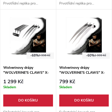
Prvotřídní replika pro
Prvotřídní replika pro
opravdové fanoušky. Hmotnost
opravdové fanoušky. Hmotnost
neuvěřitelných 3,2 kg.
neuvěřitelných 3,2 kg.
-68%
-60%
3 998 Kč
1 999 Kč
Wolverinovy drápy
Wolverinovy drápy
"WOLVERINE'S CLAWS" X-
"WOLVERINE'S CLAWS" X-
Men (pár)
Men (1 ks)
1 299 Kč
799 Kč
Skladem
Skladem
DO KOŠÍKU
DO KOŠÍKU