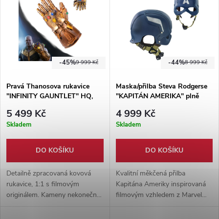
-45%
-44%
9 999 Kč
8 999 Kč
Pravá Thanosova rukavice
Maska/přilba Steva Rodgerse
"INFINITY GAUNTLET" HQ,
"KAPITÁN AMERIKA" plně
ocel!
nositelná - Marvel/Avengers
5 499 Kč
4 999 Kč
Skladem
Skladem
DO KOŠÍKU
DO KOŠÍKU
Detailně zpracovaná kovová
Kvalitní měkčená přilba
rukavice, 1:1 s filmovým
Kapitána Ameriky inspirovaná
originálem. Kameny nekonečna
filmovým vzhledem z Marvel
obdařeny svítilnou, září jako
univerza. Pohodlná, odolná a
originál. Součástí balení je i
plně nositelná pro cosplay nebo