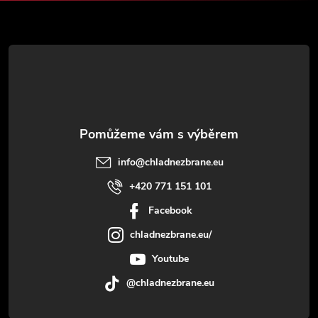
t
í
info
@
chladnezbrane.eu
+420 771 151 101
Facebook
chladnezbrane.eu/
Youtube
@chladnezbrane.eu