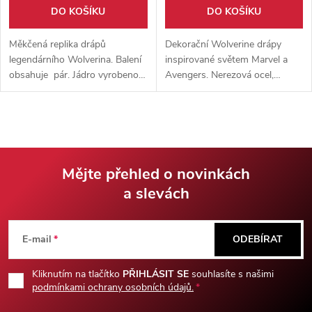
DO KOŠÍKU
DO KOŠÍKU
Měkčená replika drápů
Dekorační Wolverine drápy
legendárního Wolverina. Balení
inspirované světem Marvel a
obsahuje pár. Jádro vyrobeno z
Avengers. Nerezová ocel,
odolného laminátu. Vhodné na
nastavitelný popruh, cosplay
LARP či cosplay.
doplněk pro fanoušky
komiksových hrdinů.
Mějte přehled o novinkách
a slevách
Z
á
E-mail
ODEBÍRAT
p
Kliknutím na tlačítko
PŘIHLÁSIT SE
souhlasíte s našimi
podmínkami ochrany osobních údajů.
a