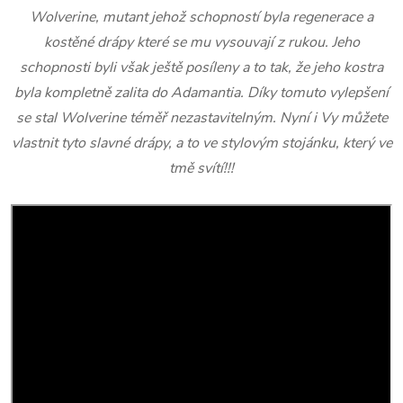
Wolverine, mutant jehož schopností byla regenerace a
kostěné drápy které se mu vysouvají z rukou. Jeho
schopnosti byli však ještě posíleny a to tak, že jeho kostra
byla kompletně zalita do Adamantia. Díky tomuto vylepšení
se stal Wolverine téměř nezastavitelným. Nyní i Vy můžete
vlastnit tyto slavné drápy, a to ve stylovým stojánku, který ve
tmě svítí!!!