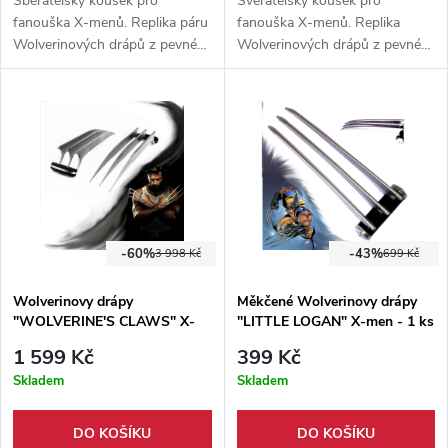
Sběratelský kousek pro
Svěratelský kousek pro
fanouška X-menů. Replika páru
fanouška X-menů. Replika
Wolverinových drápů z pevné
Wolverinových drápů z pevné
nerezové oceli. Vhodný doplněk
nerezové oceli. Vhodný doplněk
ke cosplayi i na výstavu.
ke cosplayi i na výstavu.
-60%
-43%
3 998 Kč
699 Kč
Wolverinovy drápy
Měkčené Wolverinovy drápy
"WOLVERINE'S CLAWS" X-
"LITTLE LOGAN" X-men - 1 ks
Men (pár) - Ostřené
1 599 Kč
399 Kč
Skladem
Skladem
DO KOŠÍKU
DO KOŠÍKU