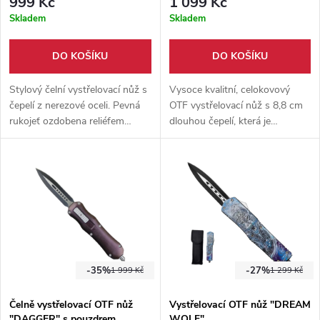
999 Kč
1 099 Kč
Skladem
Skladem
DO KOŠÍKU
DO KOŠÍKU
Stylový čelní vystřelovací nůž s
Vysoce kvalitní, celokovový
čepelí z nerezové oceli. Pevná
OTF vystřelovací nůž s 8,8 cm
rukojeť ozdobena reliéfem
dlouhou čepelí, která je
vyobrazujícím vlka. Pevné
oboustranně ostřená. Nerezová
nylonové pouzdro součástí
ocel 3cr13. Hrot na rozbití skla.
balení.
Nylonové pouzdro na opasek.
-35%
-27%
1 999 Kč
1 299 Kč
Čelně vystřelovací OTF nůž
Vystřelovací OTF nůž "DREAM
"DAGGER" s pouzdrem
WOLF"