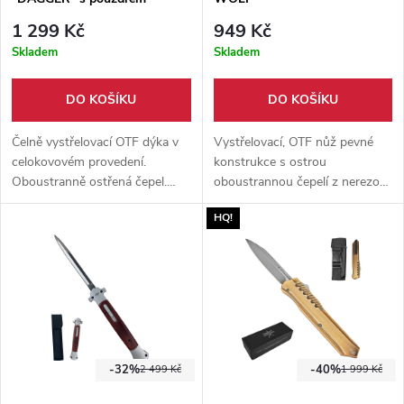
1 299 Kč
949 Kč
Skladem
Skladem
DO KOŠÍKU
DO KOŠÍKU
Čelně vystřelovací OTF dýka v
Vystřelovací, OTF nůž pevné
celokovovém provedení.
konstrukce s ostrou
Oboustranně ostřená čepel.
oboustrannou čepelí z nerezové
Klip na opasek pro každodenní
oceli 3Cr13. Nůž disponuje
HQ!
nošení. Hrot pro rozbití skla.
klipem do kapsy, hrotem na
sklo a nylonovým pouzdrem.
-32%
-40%
2 499 Kč
1 999 Kč