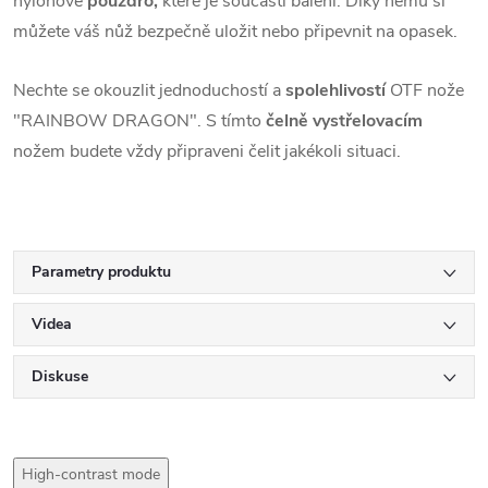
nylonové
pouzdro,
které je součástí balení. Díky němu si
můžete váš nůž bezpečně uložit nebo připevnit na opasek.
Nechte se okouzlit jednoduchostí a
spolehlivostí
OTF nože
"RAINBOW DRAGON". S tímto
čelně vystřelovacím
nožem budete vždy připraveni čelit jakékoli situaci.
Parametry produktu
Videa
Diskuse
High-contrast mode