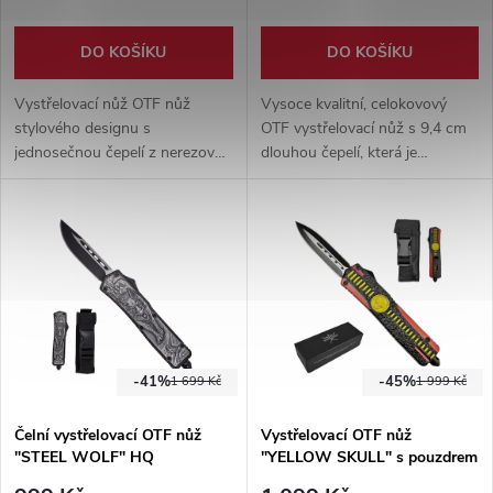
DO KOŠÍKU
DO KOŠÍKU
Vystřelovací nůž OTF nůž
Vysoce kvalitní, celokovový
stylového designu s
OTF vystřelovací nůž s 9,4 cm
jednosečnou čepelí z nerezové
dlouhou čepelí, která je
oceli 3cr13. Rukojeť vybavena
oboustranně ostřená. Nerezová
klipem na opasek + hrot na
ocel 3cr13. Hrot na rozbití skla.
sklo. Nylonové pouzdro
Nylonové pouzdro na opasek.
součástí balení.
-41%
-45%
1 699 Kč
1 999 Kč
Čelní vystřelovací OTF nůž
Vystřelovací OTF nůž
"STEEL WOLF" HQ
"YELLOW SKULL" s pouzdrem