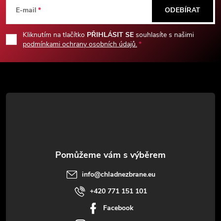
á
E-mail
ODEBÍRAT
p
Kliknutím na tlačítko
PŘIHLÁSIT SE
souhlasíte s našimi
podmínkami ochrany osobních údajů.
a
t
í
info
@
chladnezbrane.eu
+420 771 151 101
Facebook