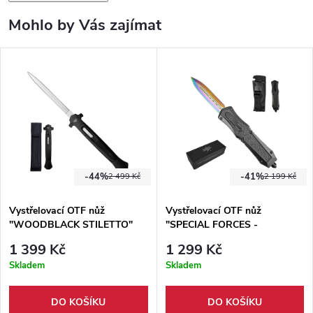
Mohlo by Vás zajímat
-44%
-41%
2 499 Kč
2 199 Kč
Vystřelovací OTF nůž
Vystřelovací OTF nůž
"WOODBLACK STILETTO"
"SPECIAL FORCES -
RAINBOW BLADE" s
1 399 Kč
1 299 Kč
pouzdrem
Skladem
Skladem
DO KOŠÍKU
DO KOŠÍKU