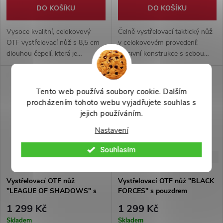
DO KOŠÍKU
DO KOŠÍKU
Vysoce kvalitní, celokovový
Čelně vystřelovací taktický nůž
OTF vystřelovací nůž s 8,5 cm
v celokovovém provedení!
dlouhou čepelí, která je
Masivní konstrukce s sebou
oboustranně ostřená. Nerezová
nese i kvalitní klip na opasek a
ocel 3cr13. Hrot na rozbití skla.
hrot na rozbíjení skla!
Nylonové pouzdro na opasek.
Maskovaný design.
Tento web používá soubory cookie. Dalším
procházením tohoto webu vyjadřujete souhlas s
jejich používáním.
Nastavení
Souhlasím
-41%
-35%
2 199 Kč
1 999 Kč
Vystřelovací OTF nůž
Vystřelovací OTF nůž "BLACK
"LEAGUE OF SHADOWS" s
FORCES" s pouzdrem
pouzdrem
1 299 Kč
1 299 Kč
Skladem
Skladem