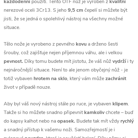
každodenní
použití. Tento OTF nůž je vyroben z
kvalitní
nerezové oceli 3Cr13. S jeho
9,5 cm
čepelí si můžete být
jisti, že se jedná o spolehlivý nástroj na všechny možné
situace.
Tělo nože je vyrobeno z pevného
kovu
a drženo šesti
šrouby, což zajišťuje nejen příjemnou váhu, ale i velkou
pevnost.
Díky tomu budete mít jistotu, že váš nůž
vydrží
i ty
nejnáročnější situace. Není to ale jenom obyčejný nůž - je
totiž vybaven
hrotem na sklo
, který vám může
zachránit
život v případě nouze.
Aby byl váš nový nástroj stále po ruce, je vybaven
klipem
.
Takže si ho můžete snadno připevnit
kamkoliv
chcete – buď
do kapsy kalhot nebo na
opasek.
Budete tak mít vždy
rychlý
a snadný přístup k vašemu noži. Samozřejmostí je i