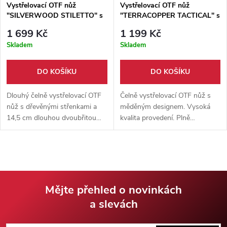
Vystřelovací OTF nůž
Vystřelovací OTF nůž
"SILVERWOOD STILETTO" s
"TERRACOPPER TACTICAL" s
pouzdrem
pouzdrem
1 699 Kč
1 199 Kč
Skladem
Skladem
DO KOŠÍKU
DO KOŠÍKU
Dlouhý čelně vystřelovací OTF
Čelně vystřelovací OTF nůž s
nůž s dřevěnými střenkami a
měděným designem. Vysoká
14,5 cm dlouhou dvoubřitou
kvalita provedení. Plně
čepelí. Vzhledem inspirován
automatická 9 cm čepel z
klasickým Italským stilettem,
nerezové oceli 3cr13. Kapesní
dodáváno s nylonovým
klip. Nylonové pouzdro na
pouzdrem.
opasek.
Mějte přehled o novinkách
a slevách
Z