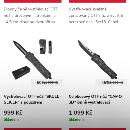
Dlouhý čelně vystřelovací OTF
Vystřelovací, kvalitně
nůž s dřevěnými střenkami a
zpracovaný OTF nůž z kvalitní
14,5 cm dlouhou dvoubřitou
nerezové oceli 3cr13. Čepel
čepelí. Vzhledem inspirován
dýkového typu s duhovým
klasickým Italským stilettem,
designem. Pevný kapesní klip,
dodáváno s nylonovým
protiskluzový povrch +
pouzdrem.
nylonové pouzdro na opasek.
-50%
-45%
1 999 Kč
1 999 Kč
Vystřelovací OTF nůž "SKULL-
Celokovový OTF nůž "CAMO
SLICER" s pouzdrem
3D" čelně vystřelovací
999 Kč
1 099 Kč
Skladem
Skladem