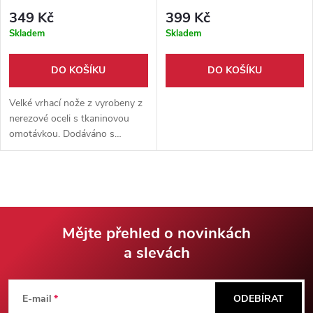
349 Kč
399 Kč
Skladem
Skladem
DO KOŠÍKU
DO KOŠÍKU
Velké vrhací nože z vyrobeny z
nerezové oceli s tkaninovou
omotávkou. Dodáváno s
nylonovým pouzdrem s
možností zavěšení za opasek.
Mějte přehled o novinkách
a slevách
Z
á
E-mail
ODEBÍRAT