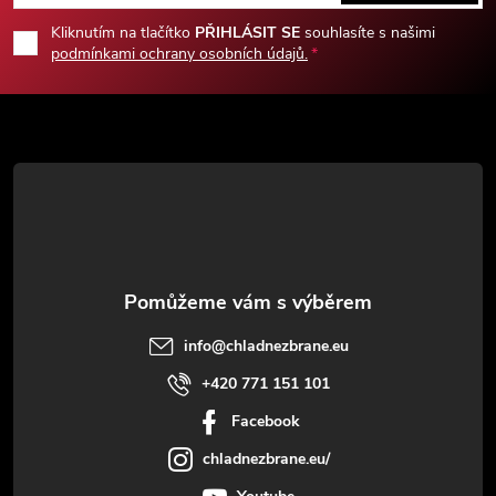
p
Kliknutím na tlačítko
PŘIHLÁSIT SE
souhlasíte s našimi
podmínkami ochrany osobních údajů.
a
t
í
info
@
chladnezbrane.eu
+420 771 151 101
Facebook
chladnezbrane.eu/