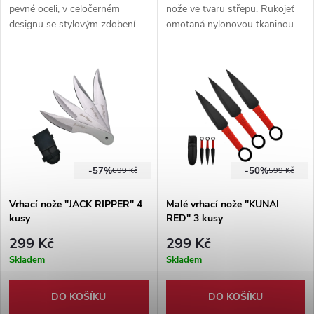
pevné oceli, v celočerném
nože ve tvaru střepu. Rukojeť
designu se stylovým zdobením.
omotaná nylonovou tkaninou
Vhodné pro pokročilé i
ve vojenské zelené. Součástí
začátečníky, Pouzdro součástí
balení je pevné nylonové
balení.
pouzdro.
-57%
-50%
699 Kč
599 Kč
Vrhací nože "JACK RIPPER" 4
Malé vrhací nože "KUNAI
kusy
RED" 3 kusy
299 Kč
299 Kč
Skladem
Skladem
DO KOŠÍKU
DO KOŠÍKU