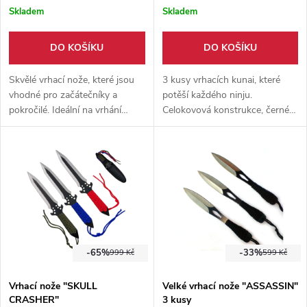
Skladem
Skladem
DO KOŠÍKU
DO KOŠÍKU
Skvělé vrhací nože, které jsou
3 kusy vrhacích kunai, které
vhodné pro začátečníky a
potěší každého ninju.
pokročilé. Ideální na vrhání
Celokovová konstrukce, černé
vrchem, spodem i metodou no-
zbarvení a červený oplet.
spin. Dodáváno s pouzdrem.
Pouzdro součástí balení.
-65%
-33%
999 Kč
599 Kč
Vrhací nože "SKULL
Velké vrhací nože "ASSASSIN"
CRASHER"
3 kusy