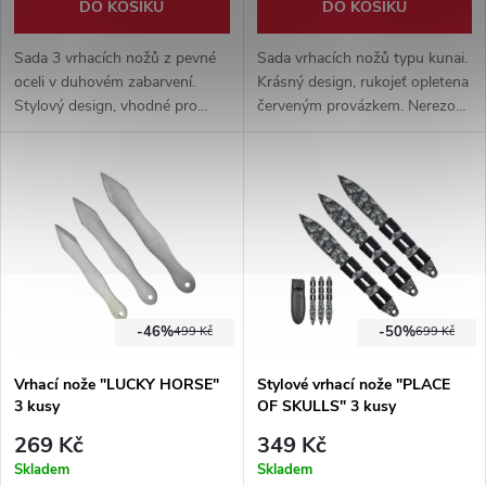
DO KOŠÍKU
DO KOŠÍKU
Sada 3 vrhacích nožů z pevné
Sada vrhacích nožů typu kunai.
oceli v duhovém zabarvení.
Krásný design, rukojeť opletena
Stylový design, vhodné pro
červeným provázkem. Nerezová
nováčka i pokročilého. Pouzdro
ocel 440C. Součástí balení je i
součástí balení.
pouzdro pro všechny 3 nože.
-46%
-50%
499 Kč
699 Kč
Vrhací nože "LUCKY HORSE"
Stylové vrhací nože "PLACE
3 kusy
OF SKULLS" 3 kusy
269 Kč
349 Kč
Skladem
Skladem