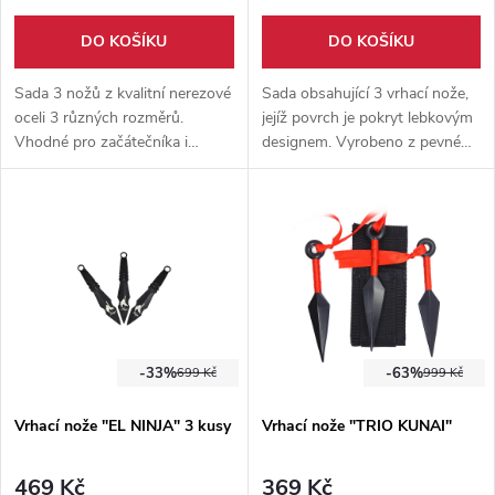
DO KOŠÍKU
DO KOŠÍKU
Sada 3 nožů z kvalitní nerezové
Sada obsahující 3 vrhací nože,
oceli 3 různých rozměrů.
jejíž povrch je pokryt lebkovým
Vhodné pro začátečníka i
designem. Vyrobeno z pevné
pokročilého. Součástí balení je
oceli 3cn13. Nylonové pouzdro
pevné nylonové pouzdro.
součástí balení.
-33%
-63%
699 Kč
999 Kč
Vrhací nože "EL NINJA" 3 kusy
Vrhací nože "TRIO KUNAI"
469 Kč
369 Kč