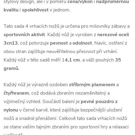
stylový design, ale i v poměru
cena/výkon
i
nadprůměrnou
kvalitu
i
spolehlivost
v jednom.
Tato sada 4 vrhacích nožů je určena pro milovníky zábavy a
sportovních aktivit
. Každý nůž je vyroben z
nerezové oceli
3cn13
, což potvrzuje
pevnost
a
odolnost
. Navíc, ostření z
obou stran zajišťuje neuvěřitelnou přesnost při vrhání.
Každý nůž v této sadě měří 1
4,1 cm
. a váží pouhých
35
gramů.
Každý nůž je výrazně ozdoben
stříbrným plamenem
a
čtyřhranem
, což dodává zbraním nezaměnitelný a
výjimečný vzhled. Součástí balení je
pevné pouzdro z
nylonu
v černé barvě, které zajišťuje bezpečnější uložení
nožů a snadné přenášení. Celkově tato sada vrhacích nožů
se stane vaším tajným zbraním pro sportovní hry a relaxaci