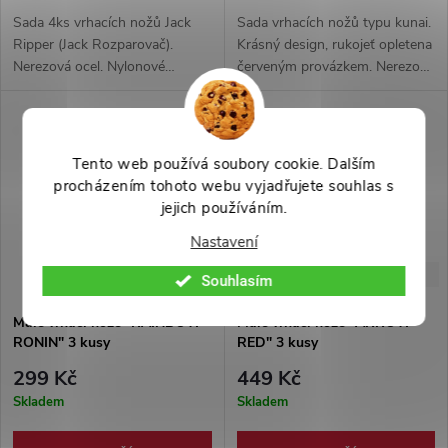
Sada 4ks vrhacích nožů Jack
Sada vrhacích nožů typu kunai.
Ripper (Jack Rozparovač).
Krásný design, rukojeť opletena
Nerezová ocel. Nylonové
červeným provázkem. Nerezová
pouzdro připevnitelné na ruku.
ocel 3cn13. Součástí balení je i
pouzdro pro všechny 3 nože.
Tento web používá soubory cookie. Dalším
procházením tohoto webu vyjadřujete souhlas s
jejich používáním.
Nastavení
-50%
-44%
599 Kč
799 Kč
Souhlasím
Malé vrhací nože "RAINBOW
Malé vrhací nože "ARROW
RONIN" 3 kusy
RED" 3 kusy
299 Kč
449 Kč
Skladem
Skladem