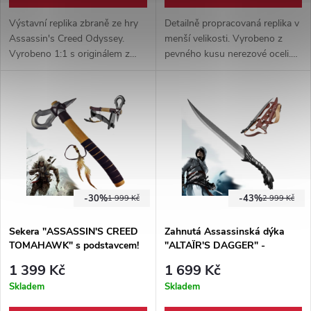
Výstavní replika zbraně ze hry
Detailně propracovaná replika v
Assassin's Creed Odyssey.
menší velikosti. Vyrobeno z
Vyrobeno 1:1 s originálem z
pevného kusu nerezové oceli.
pevné oceli. Detailní zpracování.
Ideální kousek na výstavu,
Součástí balení transparentní
možné užití k otevírání dopisů.
stojánek.
-30%
-43%
1 999 Kč
2 999 Kč
Sekera "ASSASSIN'S CREED
Zahnutá Assassinská dýka
TOMAHAWK" s podstavcem!
"ALTAÏR'S DAGGER" -
Assassin's Creed
1 399 Kč
1 699 Kč
Skladem
Skladem