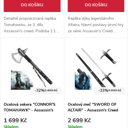
DO KOŠÍKU
DO KOŠÍKU
Detailně propracovaná replika
Replika dýky legendárního
Tomahawku, ze 3. dílu
Altaira, hlavní postavy první hry
Assassin's creed. Podoba 1:1 s
ze série Assassin's Creed.
herním originálem. Součástí
Vyrobeno z kvalitní nerezové
balení je i pevná dřevěný
oceli. Pouzdro se zádovým
stojánek.
popruhem součástí balení.
-32%
-33%
2 499 Kč
3 999 Kč
Ocelová sekera "CONNOR'S
Ocelový meč "SWORD OF
TOMAHAWK" - Assassin's
ALTAIR" - Assassin's Creed
Creed
1 699 Kč
2 699 Kč
Skladem
Skladem