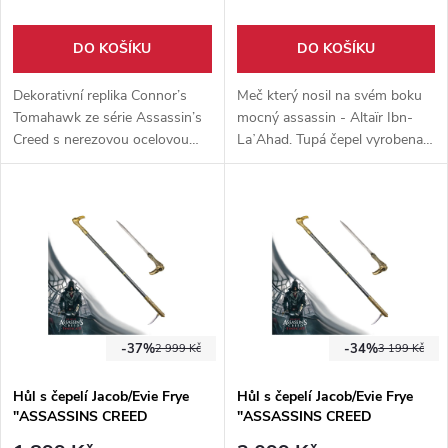
DO KOŠÍKU
DO KOŠÍKU
Dekorativní replika Connor’s
Meč který nosil na svém boku
Tomahawk ze série Assassin’s
mocný assassin - Altaïr Ibn-
Creed s nerezovou ocelovou
LaʼAhad. Tupá čepel vyrobena z
čepelí, dřevěnou rukojetí a
nerezové oceli, rukojeť omotaná
charakteristickým logem
eko-kůží a dřevěná pochva s
assassínů jako čepel.
ocelovým povrchem.
-37%
-34%
2 999 Kč
3 199 Kč
Hůl s čepelí Jacob/Evie Frye
Hůl s čepelí Jacob/Evie Frye
"ASSASSINS CREED
"ASSASSINS CREED
SYNDICATE" celokovová
SYNDICATE" celokovová -