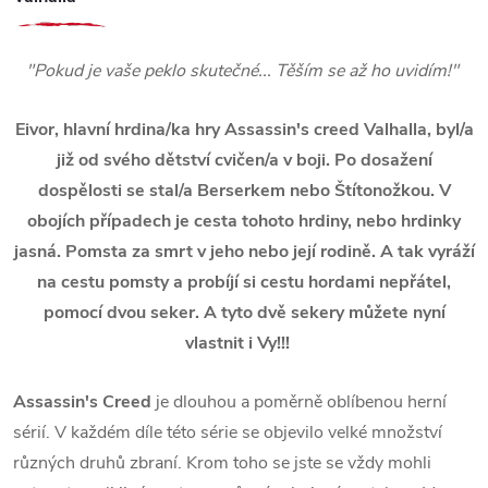
"Pokud je vaše peklo skutečné... Těším se až ho uvidím!"
Eivor, hlavní hrdina/ka hry Assassin's creed Valhalla, byl/a
již od svého dětství cvičen/a v boji. Po dosažení
dospělosti se stal/a Berserkem nebo Štítonožkou. V
obojích případech je cesta tohoto hrdiny, nebo hrdinky
jasná. Pomsta za smrt v jeho nebo její rodině. A tak vyráží
na cestu pomsty a probíjí si cestu hordami nepřátel,
pomocí dvou seker. A tyto dvě sekery můžete nyní
vlastnit i Vy!!!
Assassin's Creed
je dlouhou a poměrně oblíbenou herní
sérií. V každém díle této série se objevilo velké množství
různých druhů zbraní. Krom toho se jste se vždy mohli