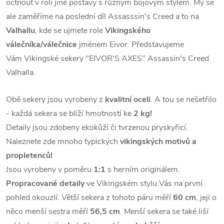
octnout v roli jiné postavy s různým bojovým stylem. My se
ale zaměříme na poslední díl Assasssin's Creed a to na
Valhallu
, kde se ujmete role
Vikingského
válečníka/válečnice
jménem Eivor. Představujeme
Vám Vikingské sekery "EIVOR'S AXES" Assassin's Creed
Valhalla.
Obě sekery jsou vyrobeny z
kvalitní oceli
. A tou se nešetřilo
- každá sekera se blíží hmotností ke
2 kg!
Detaily jsou zdobeny ekokůží či tvrzenou pryskyřicí.
Naleznete zde mnoho typických
vikingských motivů a
propletenců!
Jsou vyrobeny v poměru
1:1
s herním originálem.
Propracované detaily
ve Vikingském stylu Vás na první
pohled okouzlí. Větší sekera z tohoto páru měří
60 cm
, její o
něco menší sestra měří
56,5 cm
. Menší sekera se také liší