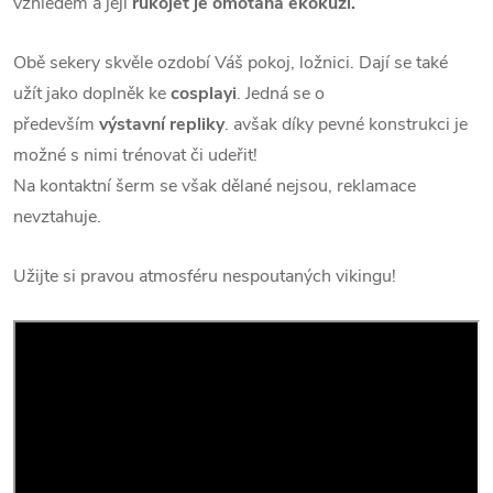
vzhledem a její
rukojeť je omotána ekokůží.
Obě sekery skvěle ozdobí Váš pokoj, ložnici. Dají se také
užít jako doplněk ke
cosplayi
. Jedná se o
především
výstavní repliky
. avšak díky pevné konstrukci je
možné s nimi trénovat či udeřit!
Na kontaktní šerm se však dělané nejsou, reklamace
nevztahuje.
Užijte si pravou atmosféru nespoutaných vikingu!