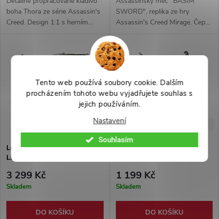
Detailně propracované kladivo
Assassinský meč "BASIM
boha Thora ze série Assassin's
SWORD", replika ze hry
Creed. Design 1:1 s herním
Assassin's Creed Mirage. Čepel
originálem, jenž se podobá i
z nerezové oceli N420. Rukojeť
mytologickému kladivu.
z mosazi a hliníkové slitiny
nalakována tak aby připomínala
dřevo, součástí balení je obal z
eko-kůže, téměř 1:1
Tento web používá soubory cookie. Dalším
procházením tohoto webu vyjadřujete souhlas s
jejich používáním.
Nastavení
-40%
-48%
5 499 Kč
2 299 Kč
Souhlasím
Leonidovo kopí "SPEAR OF
Replika meče "ALTAIR"
LEONIDAS" Assassin's Creed
Assassin's Creed
3 299 Kč
1 199 Kč
Skladem
Skladem
DO KOŠÍKU
DO KOŠÍKU