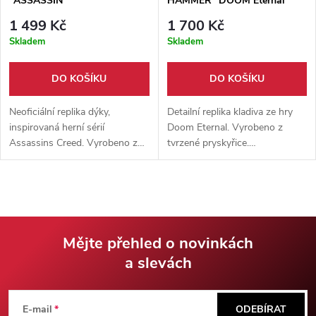
"ASSASSIN"
HAMMER" DOOM Eternal
1 499 Kč
1 700 Kč
Skladem
Skladem
DO KOŠÍKU
DO KOŠÍKU
Neoficiální replika dýky,
Detailní replika kladiva ze hry
inspirovaná herní sérií
Doom Eternal. Vyrobeno z
Assassins Creed. Vyrobeno z
tvrzené pryskyřice.
nerezové oceli. Výstavní replika.
Propracované detaily, pevná
Pevné pouzdro z ekokůže
konstrukce. Vhodné na výstavu
součástí balení.
i ke cosplayi.
Mějte přehled o novinkách
a slevách
Z
á
E-mail
ODEBÍRAT