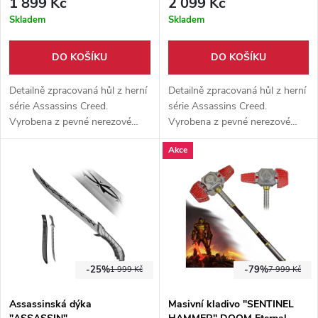
1 899 Kč
2 099 Kč
Ostřená
Skladem
Skladem
DO KOŠÍKU
DO KOŠÍKU
Detailně zpracovaná hůl z herní
Detailně zpracovaná hůl z herní
série Assassins Creed.
série Assassins Creed.
Vyrobena z pevné nerezové
Vyrobena z pevné nerezové
oceli. Vhodný doplněk na
oceli. Vhodný doplněk na
Akce
procházky, jako součást
procházky, jako součást
cosplaye, či jen ta na výstavu
cosplaye, či jen ta na výstavu
do pokoje.
do pokoje.
-25%
-79%
1 999 Kč
7 999 Kč
Assassinská dýka
Masivní kladivo "SENTINEL