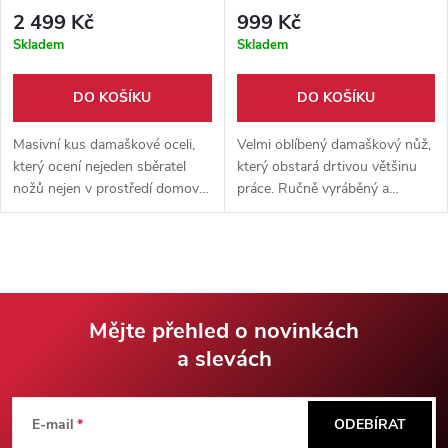
pouzdrem
2 499 Kč
999 Kč
Skladem
Skladem
DO KOŠÍKU
DO KOŠÍKU
Masivní kus damaškové oceli,
Velmi oblíbený damaškový nůž,
který ocení nejeden sběratel
který obstará drtivou většinu
nožů nejen v prostředí domova,
práce. Ručně vyráběný a
ale i v outdooru. Dobrý nůž,
vysoce kvalitní. Dodáván s
jehož součástí je i pevné
ručně šitým pouzdrem z hovězí
kožené pouzdro.
kůže.
Mějte přehled o novinkách
a slevách
Z
á
E-mail
ODEBÍRAT