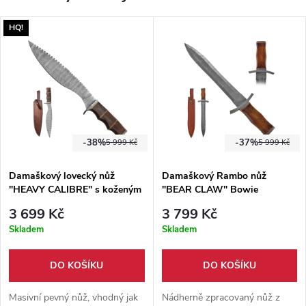
HQ!
-38%
-37%
5 999 Kč
5 999 Kč
Damaškový lovecký nůž
Damaškový Rambo nůž
"HEAVY CALIBRE" s koženým
"BEAR CLAW" Bowie
pouzdrem
3 699 Kč
3 799 Kč
Skladem
Skladem
DO KOŠÍKU
DO KOŠÍKU
Masivní pevný nůž, vhodný jak
Nádherně zpracovaný nůž z