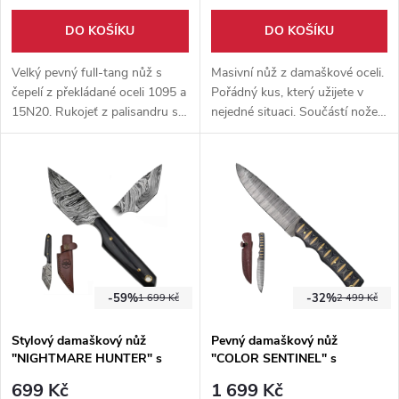
DO KOŠÍKU
DO KOŠÍKU
Velký pevný full-tang nůž s
Masivní nůž z damaškové oceli.
čepelí z překládané oceli 1095 a
Pořádný kus, který užijete v
15N20. Rukojeť z palisandru s
nejedné situaci. Součástí nože
vygravírovanými vikingskými
je pevné, kožené pouzdro s
znaky. Dodáváno s koženým
cool designem.
pouzdrem s možností nošení
na opasku.
-59%
-32%
1 699 Kč
2 499 Kč
Stylový damaškový nůž
Pevný damaškový nůž
"NIGHTMARE HUNTER" s
"COLOR SENTINEL" s
koženým pouzdrem
koženým pouzdrem
699 Kč
1 699 Kč