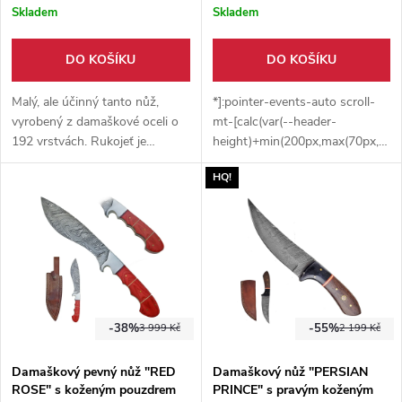
Skladem
Skladem
DO KOŠÍKU
DO KOŠÍKU
Malý, ale účinný tanto nůž,
*]:pointer-events-auto scroll-
vyrobený z damaškové oceli o
mt-[calc(var(--header-
192 vrstvách. Rukojeť je
height)+min(200px,max(70px,20sv
vyrobena z bizoního rohu.
dir="auto" data-turn-
HQ!
Součástí balení je i kvalitní
id="354a8e3a-cb68-4312-
pouzdro z hovězí kůže.
b7f4-3c71e94248c4" data-
testid="conversation-turn-91"
data-scroll-anchor="true" data-
turn="assistant"
tabindex="-1"> Luxusní
damaškový nůž s full-tang
konstrukcí, kombinací dřeva a
-38%
-55%
3 999 Kč
2 199 Kč
micarty v rukojeti a čepelí z
překládané oceli. Dodáváno s
Damaškový pevný nůž "RED
Damaškový nůž "PERSIAN
koženým pouzdrem s možností
ROSE" s koženým pouzdrem
PRINCE" s pravým koženým
nošení na opasku.