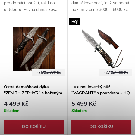
pro domácí použití, tak i do
damaškové oceli, jenž se rovná
outdooru. Pevná damašková
nožům v ceně 3000 - 6000 kč.
ocel, dřevo a mosaz. Na noži
Součástí produktu je pevná
HQ!
nenajdete ani mikroskopický
kožená pochva.
kus plastu. Pouzdro z hovězí
kůže.
-25%
-27%
5 999 Kč
7 499 Kč
Ostrá damašková dýka
Luxusní lovecký nůž
"ZENITH ZEPHYR" s koženým
"VAGRANT" s pouzdrem - HQ
pouzdrem
4 499 Kč
5 499 Kč
Skladem
Skladem
DO KOŠÍKU
DO KOŠÍKU