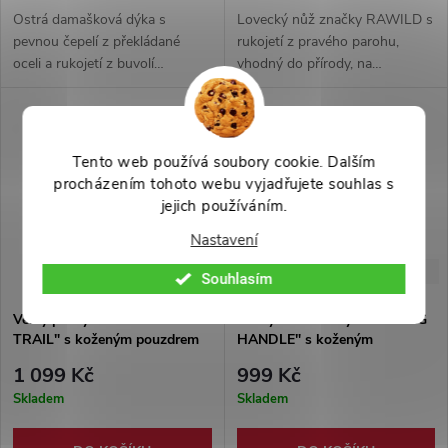
Ostrá damašková dýka s
Lovecký nůž značky RAWILD s
pevnou čepelí z překládané
rukojetí z pravého parohu,
oceli a rukojetí z buvolí
vhodný do přírody, na
rohoviny vhodná pro outdoor a
kempování a pro každodenní
bushcraft. Součástí je kožené
použití. Čepel z překládané
pouzdro pro bezpečné nošení.
damaškové oceli, na povrchu
imitace kování. Pouzdro z
Tento web používá soubory cookie. Dalším
imitace kůže jako součástí
procházením tohoto webu vyjadřujete souhlas s
balení - možné připevnit na
jejich používáním.
opasek.
Nastavení
-45%
-50%
1 999 Kč
1 999 Kč
Souhlasím
Velký pevný nůž "DAMASCUS
Pevný damaškový nůž "LONG
TRAIL" s koženým pouzdrem
HANDLE" s koženým
pouzdrem
1 099 Kč
999 Kč
Skladem
Skladem