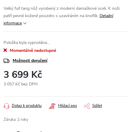
Velký full tang nůž vyrobený z moderní damaškové oceli. K noži
patří pevné kožené pouzdro s uzavíráním na knoflík.
Detailní
informace
Položka byla vyprodána…
Momentálně nedostupné
Možnosti doručení
3 699 Kč
3 057 Kč bez DPH
Měrná
cena:
Dotaz k produktu
Hlídací pes
Sdílet
Záruka
:
2 roky