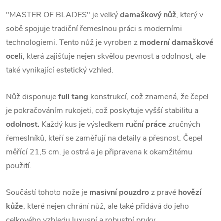
"MASTER OF BLADES" je velký
damaškový nůž
, který v
sobě spojuje tradiční řemeslnou práci s moderními
technologiemi. Tento nůž je vyroben z
moderní damaškové
oceli
, která zajišťuje nejen skvělou pevnost a odolnost, ale
také vynikající estetický vzhled.
Nůž disponuje
full tang
konstrukcí, což znamená, že čepel
je pokračováním rukojeti, což poskytuje vyšší stabilitu a
odolnost.
Každý kus je výsledkem
ruční práce
zručných
řemeslníků, kteří se zaměřují na detaily a přesnost. Čepel
měřící 21,5 cm. je ostrá a je připravena k okamžitému
použití.
Součástí tohoto nože je
masivní pouzdro
z pravé
hovězí
kůže
, které nejen chrání nůž, ale také přidává do jeho
celkového vzhledu luxusní a robustní prvky.