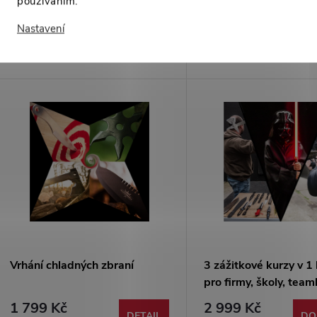
používáním.
Udělejte radost svým blízkým!
Balíček obsahující 3 různé
Nastavení
Dárkový poukaz v různých
který je určen pro jednotl
hodnotách, který překvapí každého
dvojice. Střelba z kuše a l
milovníka chladných zbraní!
chladných zbraní a soubo
světelnými meči. Doba tr
minut.
Vrhání chladných zbraní
3 zážitkové kurzy v 1 
pro firmy, školy, tea
a skupiny
1 799 Kč
2 999 Kč
DETAIL
DO