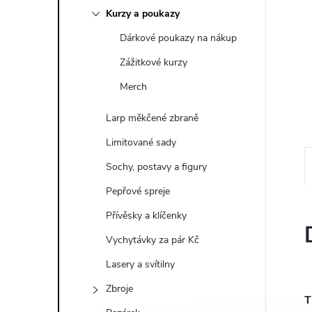
a
Kurzy a poukazy
n
Dárkové poukazy na nákup
e
Zážitkové kurzy
Merch
l
Larp měkčené zbraně
Limitované sady
Sochy, postavy a figury
Pepřové spreje
Přívěsky a klíčenky
Vychytávky za pár Kč
Lasery a svítilny
Zbroje
T