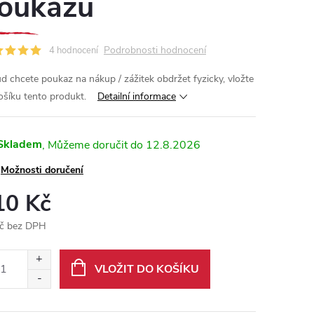
oukazu
Podrobnosti hodnocení
4 hodnocení
d chcete poukaz na nákup / zážitek obdržet fyzicky, vložte
ošíku tento produkt.
Detailní informace
Skladem
12.8.2026
Možnosti doručení
10 Kč
č bez DPH
ná
:
VLOŽIT DO KOŠÍKU