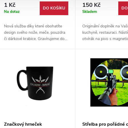
1 Kč
150 Kč
DO KOŠÍKU
DO
Na dotaz
Skladem
Nová služba díky které obohatíte
Originální doplněk na Vaší
design svého nože, meče, pouzdra
kuchyně, restauraci. Nás
či dárkové krabice. Gravírujeme do
otvírák na pivo s magnet
dřeva, kovu i kůže. Ukázky práce
chytačem zátek. Dodáván
naleznete v galerii produktu.
příslušenstvím pro uchyce
Značkový hrneček
Střelba pro pořádné 