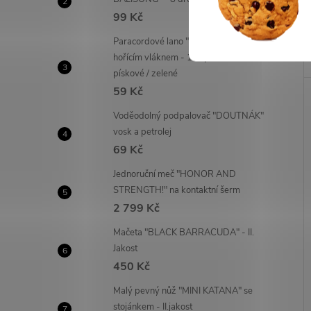
99 Kč
Paracordové lano "FIRECORD" s
hořícím vláknem - 1 m | černé /
pískové / zelené
59 Kč
Voděodolný podpalovač "DOUTNÁK"
vosk a petrolej
69 Kč
Jednoruční meč "HONOR AND
STRENGTH!" na kontaktní šerm
2 799 Kč
Mačeta "BLACK BARRACUDA" - II.
Jakost
450 Kč
Malý pevný nůž "MINI KATANA" se
stojánkem - II.jakost