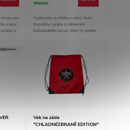
Skladem
 kurzy, pro
Vyzkoušej si střelbu z luku, kuše,
uše a luku,
foukačky i praku v zábavném
 souboj se
individuálním kurzu, který je ideální
pro firmy,
pro děti, začátečníky i celé rodiny.
upiny
Bezpečné zaučení, různé zbraně a
75%
spousta trefené zábavy!
599 Kč
LVER
Vak na záda
"CHLADNÉZBRANĚ EDITION"