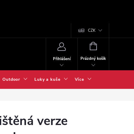
CZK
NÁKUPNÍ
KOŠÍK
Prázdný košík
Přihlášení
Outdoor
Luky a kuše
Více
ištěná verze