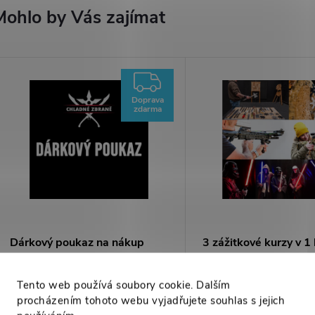
Mohlo by Vás zajímat
ZDARMA
Doprava
zdarma
Dárkový poukaz na nákup
3 zážitkové kurzy v 1 
pro jednotlivce a dvoj
500 Kč
2 999 Kč
Tento web používá soubory cookie. Dalším
DETAIL
DO
procházením tohoto webu vyjadřujete souhlas s jejich
Skladem
Skladem