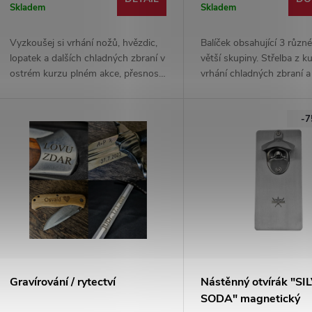
Skladem
Skladem
Vyzkoušej si vrhání nožů, hvězdic,
Balíček obsahující 3 různé
lopatek a dalších chladných zbraní v
větší skupiny. Střelba z k
ostrém kurzu plném akce, přesnosti
vrhání chladných zbraní a
a zábavy! 🗡️🎯
světelnými meči. Vhodné 
školy, teambuildingy a sk
-
přátel. Dle domluvy doba
kurzu/cena.
Gravírování / rytectví
Nástěnný otvírák "SI
SODA" magnetický