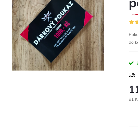
p
Poku
do k
1
91 K
Měr
cena