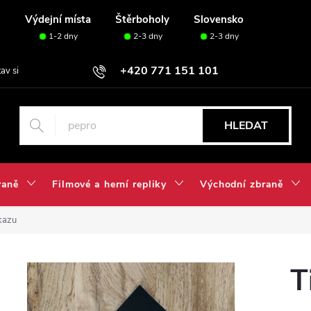
u
Výdejní místa
Štěrboholy
Slovensko
1-2 dny
2-3 dny
2-3 dny
+420 771 151 101
tav si svou sadu✅
HLEDAT
raně
Filmové a herní repliky
Východní zbraně
kazu
T