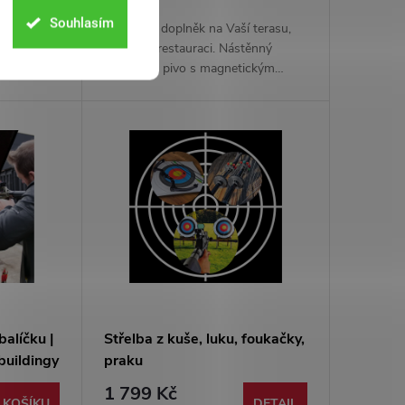
Souhlasím
 kurzy,
Originální doplněk na Vaší terasu,
ivce a
kuchyně, restauraci. Nástěnný
uku, vrhání
otvírák na pivo s magnetickým
j se
chytačem zátek. Dodáváno s
vání 60
příslušenstvím pro uchycení.
balíčku |
Střelba z kuše, luku, foukačky,
mbuildingy
praku
1 799 Kč
 KOŠÍKU
DETAIL