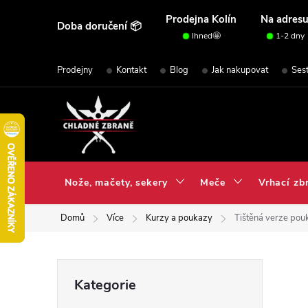
Přejít
Prodejna Kolín
Na adres
Doba doručení 📦
na
Ihned🤩
1-2 dny
obsah
Prodejny
Kontakt
Blog
Jak nakupovat
Ses
Nože, mačety, sekery
Meče
Vrhací zb
Domů
Více
Kurzy a poukazy
Tištěná verze pou
P
Přeskočit
Kategorie
kategorie