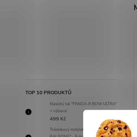
TOP 10 PRODUKTŮ
Klasický luk "PANDA-R BOW ULTRA"
+ výbava!
499 Kč
Tréninkový motýlek "FANTASY
BALISONG" - 8 druhů!