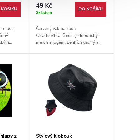
49 Kč
 KOŠÍKU
DO KOŠÍKU
Skladem
 terasu,
Červený vak na záda
těnný
ChladnéZbraně.eu – jednoduchý
ickým
merch s logem. Lehký, skladný a
o s
ideální na drobnosti pro běžné
ní.
použití.
chlapy z
Stylový klobouk