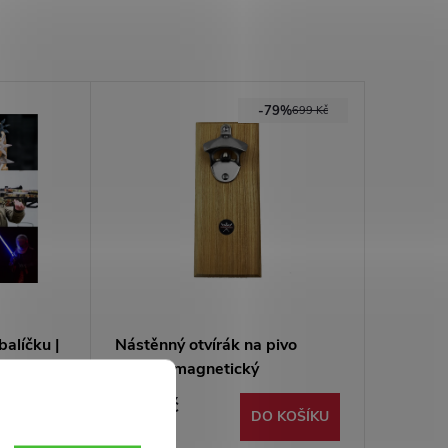
-79%
699 Kč
balíčku |
Nástěnný otvírák na pivo
ice
"BEER" magnetický
150 Kč
 KOŠÍKU
DO KOŠÍKU
Skladem