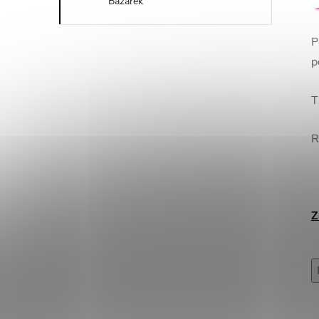
Bazárek
P
p
T
R
Z