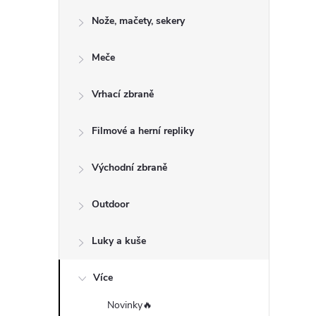
o
Nože, mačety, sekery
s
Meče
t
Vrhací zbraně
r
a
Filmové a herní repliky
n
Východní zbraně
n
Outdoor
í
Luky a kuše
p
Více
Novinky🔥