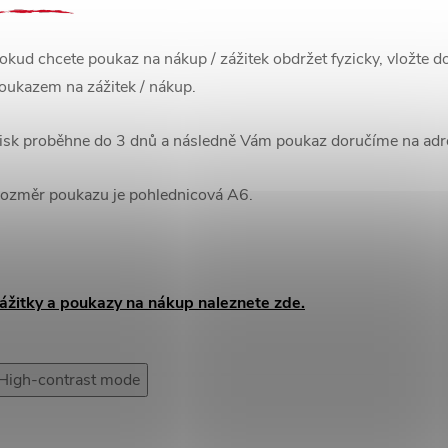
okud chcete poukaz na nákup / zážitek obdržet fyzicky, vložte d
oukazem na zážitek / nákup.
isk proběhne do 3 dnů a následně Vám poukaz doručíme na ad
ozměr poukazu je pohlednicová A6.
ážitky a poukazy na nákup naleznete zde.
High-contrast mode